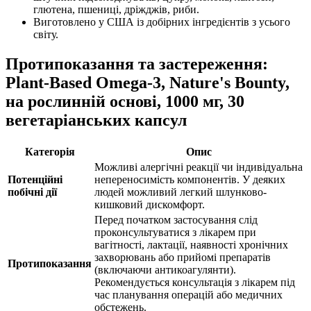
глютена, пшениці, дріжджів, риби.
Виготовлено у США із добірних інгредієнтів з усього
світу.
Протипоказання та застереження:
Plant-Based Omega-3, Nature's Bounty,
на рослинній основі, 1000 мг, 30
вегетаріанських капсул
Категорія
Опис
Можливі алергічні реакції чи індивідуальна
Потенційні
непереносимість компонентів. У деяких
побічні дії
людей можливий легкий шлунково-
кишковий дискомфорт.
Перед початком застосування слід
проконсультуватися з лікарем при
вагітності, лактації, наявності хронічних
захворювань або прийомі препаратів
Протипоказання
(включаючи антикоагулянти).
Рекомендується консультація з лікарем під
час планування операцій або медичних
обстежень.