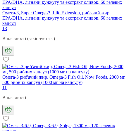
Омега-3, Super Omega-3, Life Extension, риб'ячий жир
EPA/DHA, лігнани кунжуту та екстракт оливок, 60 гелевих
капсул
13
В наявності (закінчується)
Омега-3 риб'ячий жир, Omega-3 Fish Oil, Now Foods, 2000 мг,
500 рибних капсул (1000 мг на капсулу)
11
В наявності