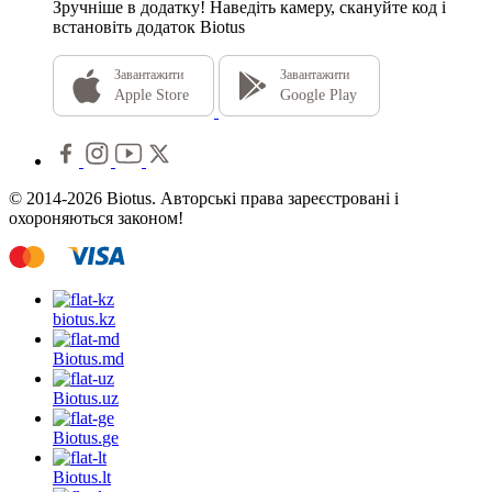
Зручніше в додатку!
Наведіть камеру, скануйте код і
встановіть додаток Biotus
Завантажити
Завантажити
Apple Store
Google Play
© 2014-2026 Biotus. Авторські права зареєстровані і
охороняються законом!
biotus.
kz
Biotus.
md
Biotus.
uz
Biotus.
ge
Biotus.
lt