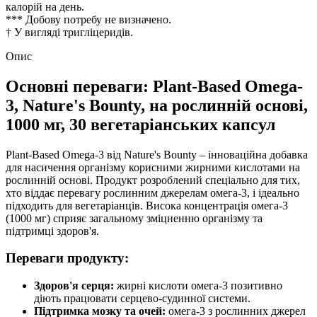
калорій на день.
*** Добову потребу не визначено.
† У вигляді тригліцеридів.
Опис
Основні переваги: Plant-Based Omega-
3, Nature's Bounty, на рослинній основі,
1000 мг, 30 вегетаріанських капсул
Plant-Based Omega-3 від Nature's Bounty – інноваційна добавка
для насичення організму корисними жирними кислотами на
рослинній основі. Продукт розроблений спеціально для тих,
хто віддає перевагу рослинним джерелам омега-3, і ідеально
підходить для вегетаріанців. Висока концентрація омега-3
(1000 мг) сприяє загальному зміцненню організму та
підтримці
здоров'я.
Переваги продукту:
Здоров'я серця:
жирні кислоти омега-3 позитивно
діють
працювати серцево-судинної системи.
Підтримка мозку та очей:
омега-3 з рослинних джерел