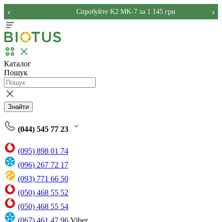
‹
›
Спробуйте K2 MK-7 за 1 145 грн
Каталог
Пошук
Знайти
(044) 545 77 23
(095) 898 01 74
(096) 267 72 17
(093) 771 66 50
(050) 468 55 52
(050) 468 55 54
(067) 461 47 96
Viber