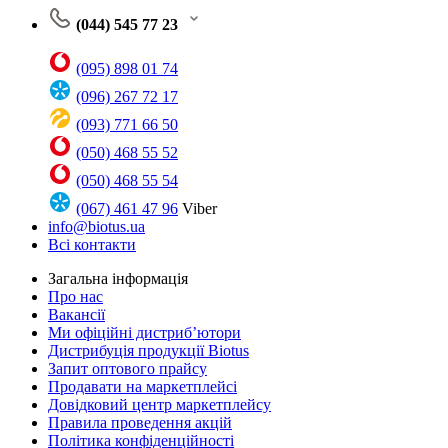
(044) 545 77 23
(095) 898 01 74
(096) 267 72 17
(093) 771 66 50
(050) 468 55 52
(050) 468 55 54
(067) 461 47 96
Viber
info@biotus.ua
Всі контакти
Загальна інформація
Про нас
Вакансії
Ми офіційні дистриб’ютори
Дистрибуція продукції Biotus
Запит оптового прайсу
Продавати на маркетплейсі
Довідковий центр маркетплейсу
Правила проведення акцій
Політика конфіденційності