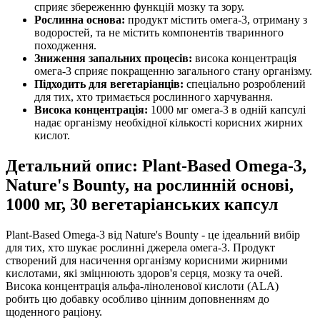
сприяє збереженню функцій мозку та зору.
Рослинна основа:
продукт містить омега-3, отриману з
водоростей, та не містить компонентів тваринного
походження.
Зниження запальних процесів:
висока концентрація
омега-3 сприяє покращенню загального стану організму.
Підходить для вегетаріанців:
спеціально розроблений
для тих, хто тримається рослинного харчування.
Висока концентрація:
1000 мг омега-3 в одній капсулі
надає
організму необхідної кількості корисних жирних
кислот.
Детальний опис: Plant-Based Omega-3,
Nature's Bounty, на рослинній основі,
1000 мг, 30 вегетаріанських капсул
Plant-Based Omega-3 від Nature's Bounty - це ідеальний вибір
для тих, хто шукає рослинні джерела омега-3. Продукт
створений для насичення організму корисними жирними
кислотами,
які зміцнюють
здоров'я серця, мозку та очей.
Висока концентрація альфа-ліноленової кислоти (ALA)
робить цю добавку особливо цінним доповненням до
щоденного раціону.