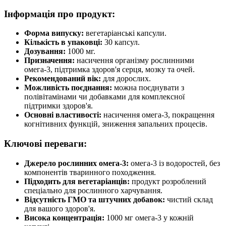
Інформація про продукт:
Форма випуску:
вегетаріанські капсули.
Кількість в упаковці:
30 капсул.
Дозування:
1000 мг.
Призначення:
насичення організму рослинними
омега-3, підтримка здоров'я серця, мозку та очей.
Рекомендований вік:
для дорослих.
Можливість поєднання:
можна поєднувати з
полівітамінами чи добавками для комплексної
підтримки здоров'я.
Основні властивості:
насичення омега-3, покращення
когнітивних функцій, зниження запальних процесів.
Ключові переваги:
Джерело рослинних омега-3:
омега-3 із водоростей, без
компонентів тваринного походження.
Підходить для вегетаріанців:
продукт розроблений
спеціально для рослинного харчування.
Відсутність ГМО та штучних добавок:
чистий склад
для вашого здоров'я.
Висока концентрація:
1000 мг омега-3 у кожній