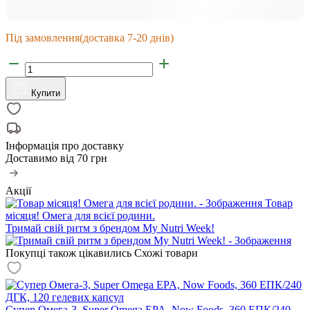
Під замовлення
(доставка 7-20 днів)
Купити
Інформація про доставку
Доставимо від
70 грн
Акції
Товар
місяця! Омега для всієї родини.
Тримай свій ритм з брендом My Nutri Week!
Покупці також цікавились
Схожі товари
Супер Омега-3, Super Omega EPA, Now Foods, 360 ЕПК/240