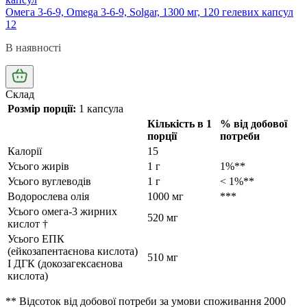
Омега 3-6-9, Omega 3-6-9, Solgar, 1300 мг, 120 гелевих капсул
12
В наявності
Склад
Розмір порції:
1 капсула
Кількість в 1
% від добової
порції
потреби
Калорії
15
Усього жирів
1 г
1%**
Усього вуглеводів
1 г
< 1%**
Водорослева олія
1000 мг
***
Усього омега-3 жирних
520 мг
кислот †
Усього ЕПК
(ейкозапентаєнова кислота)
510 мг
І ДГК (докозагексаєнова
кислота)
** Відсоток від добової потреби за умови споживання 2000