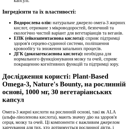
капсулі.
Інгредієнти та їх властивості:
Водорослева олія:
натуральне джерело омега-3 жирних
кислот, отримане з мікроводоростей, безпечний та
екологічно чистий варіант для вегетаріанців та веганів.
ЕПК (ейкозапентаєнова кислота):
сприяє підтримці
здоров'я серцево-судинної системи, поліпшення
кровообігу та зниження запальних процесів.
ДГК (докозагексаєнова кислота):
необхідна для
нормального функціонування мозку та очей, сприяє
покращенню когнітивних функцій та
підтримці
зору.
Дослідження користі: Plant-Based
Omega-3, Nature's Bounty, на рослинній
основі, 1000 мг, 30 вегетаріанських
капсул
Омега-3 жирні кислоти на рослинній основі, такі як ALA
(альфа-ліноленова кислота), мають значну
дію
на здоров'я
серця, мозку та очей. Ці компоненти є важливим джерелом
харчування для тих, хто дотримується рослинної дієти, і