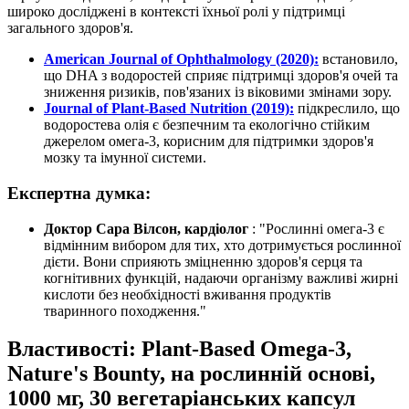
широко досліджені в контексті їхньої ролі у
підтримці
загального здоров'я.
American Journal of Ophthalmology (2020):
встановило,
що DHA з водоростей сприяє
підтримці
здоров'я очей та
зниження ризиків, пов'язаних із віковими змінами зору.
Journal of Plant-Based Nutrition (2019):
підкреслило, що
водоростева олія є безпечним та екологічно стійким
джерелом омега-3, корисним для
підтримки
здоров'я
мозку та імунної системи.
Експертна думка:
Доктор Сара Вілсон, кардіолог
: "Рослинні омега-3 є
відмінним вибором для тих, хто дотримується рослинної
дієти. Вони сприяють зміцненню здоров'я серця та
когнітивних функцій, надаючи організму важливі жирні
кислоти без необхідності вживання продуктів
тваринного походження."
Властивості: Plant-Based Omega-3,
Nature's Bounty, на рослинній основі,
1000 мг, 30 вегетаріанських капсул