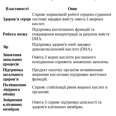
Властивості
Опис
Сприяє нормальній роботі серцево-судинної
Здоров'я серця
системи завдяки вмісту омега-3 жирних
кислот.
Підтримка когнітивних функцій та
Робота мозку
покращення концентрації за рахунок вмісту
DHA.
Підтримка здоров'я очей завдяки
Зір
докозагексаєновій кислоті (DHA).
Зниження
Омега-3 жирні кислоти рослинного
запальних
походження сприяють зниженню запалень.
процесів
Підтримка
Продукт насичує організм незамінними
загального
жирними кислотами
підтримки
життєвих
здоров'я
функцій.
Поліпшення
Сприяє
стабілізації
рівня жирних кислот в
ліпідного
організмі.
обміну
Зміцнення
Омега-3 сприяє
підтримці
цілісності та
клітинних
здоров'я клітинних мембран.
мембран