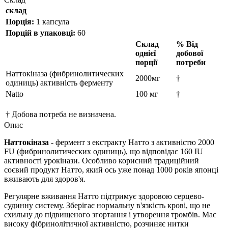
склад
Порція:
1 капсула
Порцій в упаковці:
60
Склад
% Від
однієї
добової
порції
потреби
Наттокіназа (фибринолитических
2000мг
†
одиниць) активність ферменту
Natto
100 мг
†
† Добова потреба не визначена.
Опис
Наттокіназа
- фермент з екстракту Натто з активністю 2000
FU (фибринолитических одиниць), що відповідає 160 IU
активності урокінази. Особливо корисний традиційний
соєвий продукт Натто, який ось уже понад 1000 років японці
вживають для здоров'я.
Регулярне вживання Натто підтримує здоровою серцево-
судинну систему. Зберігає нормальну в'язкість крові, що не
схильну до підвищеного згортання і утворення тромбів. Має
високу фібринолітичної активністю, розчиняє нитки