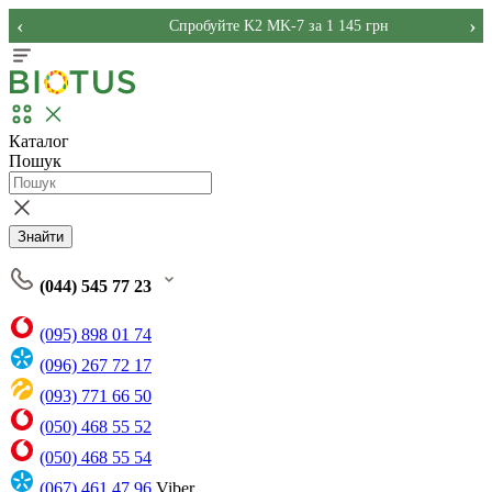
‹
›
Спробуйте K2 MK-7 за 1 145 грн
Каталог
Пошук
Знайти
(044) 545 77 23
(095) 898 01 74
(096) 267 72 17
(093) 771 66 50
(050) 468 55 52
(050) 468 55 54
(067) 461 47 96
Viber