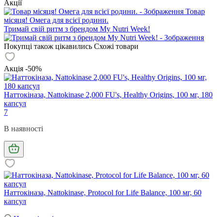
Акції
Товар
місяця! Омега для всієї родини.
Тримай свій ритм з брендом My Nutri Week!
Покупці також цікавились
Схожі товари
Акція -50%
Наттокіназа, Nattokinase 2,000 FU's, Healthy Origins, 100 мг, 180
капсул
7
В наявності
Наттокіназа, Nattokinase, Protocol for Life Balance, 100 мг, 60
капсул