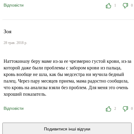
Відповісти
1
0
Зоя
28 трав. 2018 р.
Наттокиназу беру маме из-за ее чрезмерно густой крови, из-за
которой даже были проблемы с забором крови из пальца,
кровь вообще не шла, как бы медсестра ни мучила бедный
палец. Через пару месяцев приема, мама радостно сообщила,
что кровь на анализы взяли без проблем. Для меня это очень
хороший показатель.
Відповісти
2
0
Подивитися інші відгуки