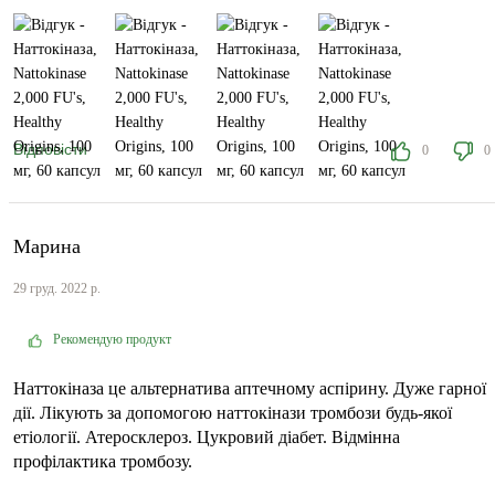
Відповісти
0
0
Марина
29 груд. 2022 р.
Рекомендую продукт
Наттокіназа це альтернатива аптечному аспірину. Дуже гарної
дії. Лікують за допомогою наттокінази тромбози будь-якої
етіології. Атеросклероз. Цукровий діабет. Відмінна
профілактика тромбозу.