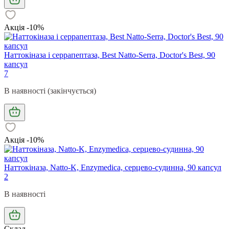
Акція -10%
Наттокіназа і серрапептаза, Best Natto-Serra, Doctor's Best, 90
капсул
7
В наявності (закінчується)
Акція -10%
Наттокіназа, Natto-K, Enzymedica, серцево-судинна, 90 капсул
2
В наявності
Склад