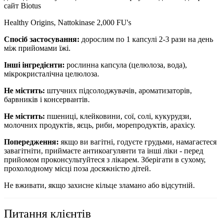
сайт Biotus
Healthy Origins, Nattokinase 2,000 FU's
Спосіб застосування:
дорослим по 1 капсулі 2-3 рази на день
між прийомами їжі.
Інші інгредієнти:
рослинна капсула (целюлоза, вода),
мікрокристалічна целюлоза.
Не містить:
штучних підсолоджувачів, ароматизаторів,
барвників і консервантів.
Не містить:
пшениці, клейковини, сої, солі, кукурудзи,
молочних продуктів, яєць, риби, морепродуктів, арахісу.
Попередження:
якщо ви вагітні, годуєте грудьми, намагаєтеся
завагітніти, приймаєте антикоагулянти та інші ліки - перед
прийомом проконсультуйтеся з лікарем. Зберігати в сухому,
прохолодному місці поза досяжністю дітей.
Не вживати, якщо захисне кільце зламано або відсутній.
Питання клієнтів