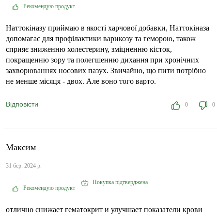
Рекомендую продукт
Наттокіназу приймаю в якості харчової добавки, Наттокіназа
допомагає для профілактики варикозу та геморою, також
сприяє зниженню холестерину, зміцненню кісток,
покращенню зору та полегшенню дихання при хронічних
захворюваннях носових пазух. Звичайно, що пити потрібно
не менше місяця - двох. Але воно того варто.
Відповісти
0
0
Максим
31 бер. 2024 р.
Покупка підтверджена
Рекомендую продукт
отлично снижает гематокрит и улучшает показатели крови