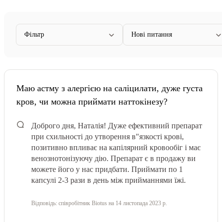
Фільтр
Нові питання
Маю астму з алергією на саліцилати, дуже густа
кров, чи можна приймати наттокінезу?
Доброго дня, Наталія! Дуже ефективний препарат
при схильності до утворення в"язкості крові,
позитивно впливає на капілярний кровообіг і має
венознотонізуючу дію. Препарат є в продажу ви
можете його у нас придбати. Приймати по 1
капсулі 2-3 рази в день між прийманнями їжі.
Відповідь:
співробітник Biotus
на 14 листопада 2023 р.