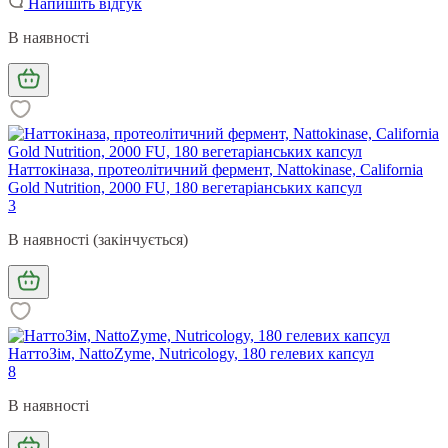
Напишіть відгук
В наявності
Наттокіназа, протеолітичний фермент, Nattokinase, California
Gold Nutrition, 2000 FU, 180 вегетаріанських капсул
3
В наявності (закінчується)
НаттоЗім, NattoZyme, Nutricology, 180 гелевих капсул
8
В наявності