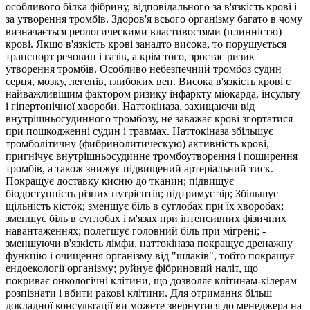
особливого білка фібрину, відповідального за в'язкість крові і
за утворення тромбів. Здоров'я всього організму багато в чому
визначається реологическими властивостями (плинністю)
крові. Якщо в'язкість крові занадто висока, то порушується
транспорт речовин і газів, а крім того, зростає ризик
утворення тромбів. Особливо небезпечний тромбоз судин
серця, мозку, легенів, глибоких вен. Висока в'язкість крові є
найважливішим фактором ризику інфаркту міокарда, інсульту
і гіпертонічної хвороби. Наттокіназа, захищаючи від
внутрішньосудинного тромбозу, не заважає крові згортатися
при пошкодженні судин і травмах.
Наттокіназа збільшує
тромболітичну (фибринолитическую) активність крові,
пригнічує внутрішньосудинне тромбоутворення і поширення
тромбів, а також знижує підвищений артеріальний тиск.
Покращує доставку кисню до тканин; підвищує
біодоступність різних нутрієнтів; підтримує зір;
Збільшує
щільність кісток; зменшує біль в суглобах при їх хворобах;
зменшує біль в суглобах і м'язах при інтенсивних фізичних
навантаженнях; полегшує головний біль при мігрені; -
зменшуючи в'язкість лімфи, наттокіназа покращує дренажну
функцію і очищення організму від "шлаків", тобто покращує
ендоекології організму; руйнує фібриновий наліт, що
покриває онкологічні клітини, що дозволяє клітинам-кілерам
розпізнати і вбити ракові клітини.
Для отримання більш
докладної консультації ви можете звернутися до менеджера на