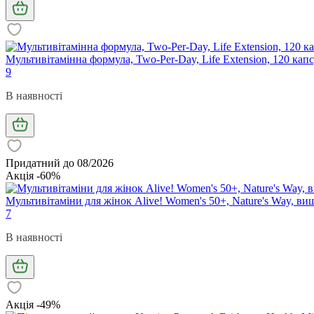
Мультивітамінна формула, Two-Per-Day, Life Extension, 120 кап
9
В наявності
Придатний до 08/2026
Акція -60%
Мультивітаміни для жінок Alive! Women's 50+, Nature's Way, в
7
В наявності
Акція -49%