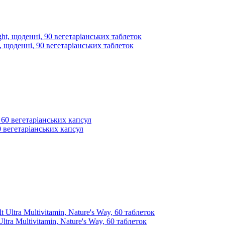
 щоденні, 90 вегетаріанських таблеток
0 вегетаріанських капсул
tra Multivitamin, Nature's Way, 60 таблеток