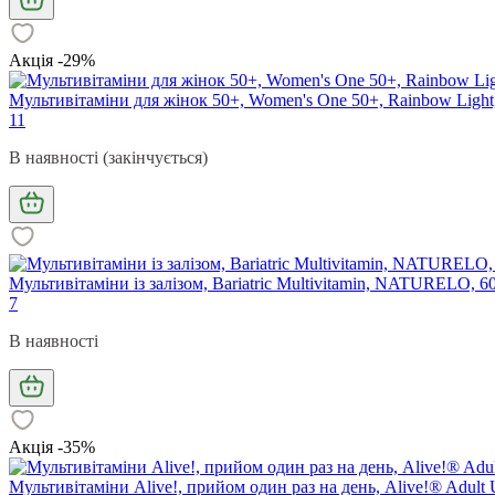
Акція -29%
Мультивітаміни для жінок 50+, Women's One 50+, Rainbow Light,
11
В наявності (закінчується)
Мультивітаміни із залізом, Bariatric Multivitamin, NATURELO, 6
7
В наявності
Акція -35%
Мультивітаміни Alive!, прийом один раз на день, Alive!® Adult Ul