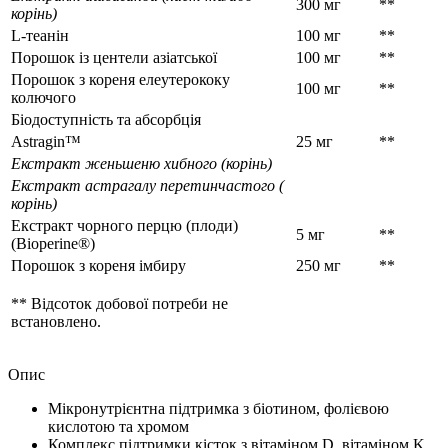
300 мг
**
корінь)
L-теанін
100 мг
**
Порошок із центели азіатської
100 мг
**
Порошок з кореня елеутерококу
100 мг
**
колючого
Біодоступність та абсорбція
Astragin™
25 мг
**
Екстракт женьшеню хибного (корінь)
Екстракт астрагалу перетинчастого (
корінь)
Екстракт чорного перцю (плоди)
5 мг
**
(Bioperine®)
Порошок з кореня імбиру
250 мг
**
** Відсоток добової потреби не
встановлено.
Опис
Мікронутрієнтна підтримка з біотином, фолієвою
кислотою та хромом
Комплекс підтримки кісток з вітаміном D, вітаміном K