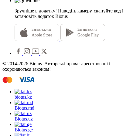
Зручніше в додатку!
Наведіть камеру, скануйте код і
встановіть додаток Biotus
Завантажити
Завантажити
Apple Store
Google Play
© 2014-2026 Biotus. Авторські права зареєстровані і
охороняються законом!
biotus.
kz
Biotus.
md
Biotus.
uz
Biotus.
ge