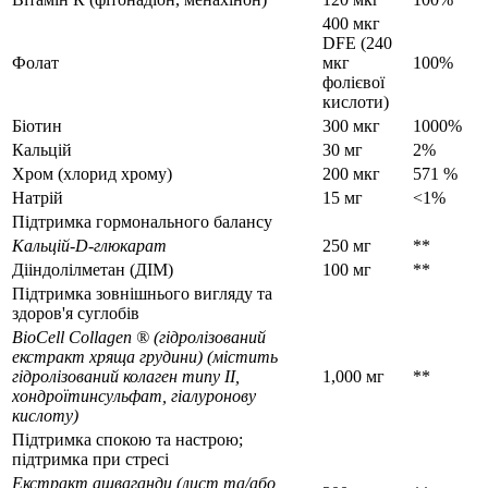
400 мкг
DFE (240
Фолат
мкг
100%
фолієвої
кислоти)
Біотин
300 мкг
1000%
Кальцій
30 мг
2%
Хром (хлорид хрому)
200 мкг
571 %
Натрій
15 мг
<1%
Підтримка гормонального балансу
Кальцій-D-глюкарат
250 мг
**
Дііндолілметан (ДІМ)
100 мг
**
Підтримка зовнішнього вигляду та
здоров'я суглобів
BioCell Collagen ® (гідролізований
екстракт хряща грудини) (містить
гідролізований колаген типу II,
1,000 мг
**
хондроїтинсульфат, гіалуронову
кислоту)
Підтримка спокою та настрою;
підтримка при стресі
Екстракт ашваганди (лист та/або