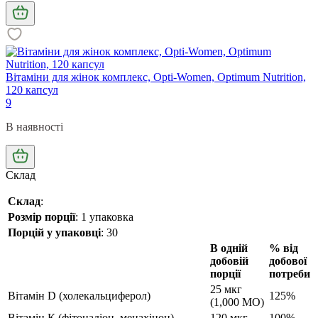
Вітаміни для жінок комплекс, Opti-Women, Optimum Nutrition,
120 капсул
9
В наявності
Склад
Склад
:
Розмір порції
: 1 упаковка
Порцій у упаковці
: 30
В одній
% від
добовій
добової
порції
потреби
25 мкг
Вітамін D (холекальциферол)
125%
(1,000 МО)
Вітамін К (фітонадіон, менахінон)
120 мкг
100%