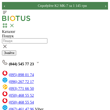
‹
›
Спробуйте K2 MK-7 за 1 145 грн
Каталог
Пошук
Знайти
(044) 545 77 23
(095) 898 01 74
(096) 267 72 17
(093) 771 66 50
(050) 468 55 52
(050) 468 55 54
(067) 461 47 96
Viber