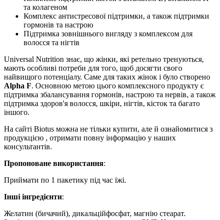
та колагеном
Комплекс антистресової підтримки, а також підтримки
гормонів та настрою
Підтримка зовнішнього вигляду з комплексом для
волосся та нігтів
Universal Nutrition знає, що жінки, які ретельно тренуються,
мають особливі потреби для того, щоб досягти свого
найвищого потенціалу. Саме для таких жінок і було створено
Alpha F
. Основною метою цього комплексного продукту є
підтримка збалансування гормонів, настрою та нервів, а також
підтримка здоров'я волосся, шкіри, нігтів, кісток та багато
іншого.
На сайті Biotus можна не тільки купити, але й ознайомитися з
продукцією , отримати повну інформацію у наших
консультантів.
Пропоноване використання
:
Приймати по 1 пакетику під час їжі.
Інші інгредієнти
:
Желатин (бичачий), дикальційфосфат, магнію стеарат.