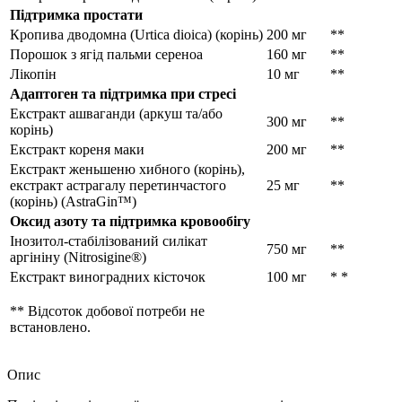
Підтримка простати
Кропива дводомна (Urtica dioica) (корінь)
200 мг
**
Порошок з ягід пальми сереноа
160 мг
**
Лікопін
10 мг
**
Адаптоген та підтримка при стресі
Екстракт ашваганди (аркуш та/або
300 мг
**
корінь)
Екстракт кореня маки
200 мг
**
Екстракт женьшеню хибного (корінь),
екстракт астрагалу перетинчастого
25 мг
**
(корінь) (AstraGin™)
Оксид азоту та підтримка кровообігу
Інозитол-стабілізований силікат
750 мг
**
аргініну (Nitrosigine®)
Екстракт виноградних кісточок
100 мг
* *
** Відсоток добової потреби не
встановлено.
Опис