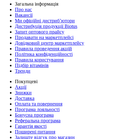
Загальна інформація
Про нас
Вакансії
Ми офіційні дистриб’ютори
Дистрибуція продукції Biotus
Запит оптового прайсу
Продавати на маркетплейсі
Довідковий центр маркетплейсу
Правила проведення акцій
Політика конфіденційності
Правила користування
Підбір вітамінів
Тренди
Покупцеві
Акції
Знижки
Доставка
Оплата та повернення
Програма лояльності
Бонусна програма
Реферальна програма
Гарантія якості
Поширені питання
Залиште відгук про магазин