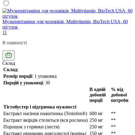
Мультивітаміни для чоловіків, Multivitamin, BioTech USA, 60
пігулок
11
В наявності
Склад
Склад
:
Розмір порції
: 1 упаковка
Порцій у упаковці
: 30
В одній
% від
добовій
добової
порції
потреби
Тістобустер і підтримка мужності
Екстракт насіння пажитника (Testofen®)
600 мг
**
Екстракт якірців стелиться (вся рослина)
250 мг
**
Порошок з горянки (листя)
250 мг
**
Екстракт еврикоми довголистої (корінь)
150 мг
**