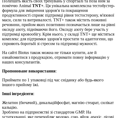
Поліпшіть якість своїх тренувань у спортзалі та поза ним за
поміччю Animal
TNT+
. Ця унікальна комплексна тестобустер-
формула для зміцнення здоров'я та покращення
продуктивності сприяє підтримці рівня тестостерону, м'язової
маси, сили та витривалості. TNT+ також містить поживні
речовини, прийом яких позитивно позначається лише на рівні
оксиду азоту, піднімаючи його. Оксиду азоту бере участь у
підтримці кровообігу. Крім нього, у складі TNT+ ще містяться
комплекс для підтримки здоров'я простати та адаптогени, що
сприяють боротьбі зі стресом та підтримці мужності.
На сайті Biotus також можна не тільки купити, але й
ознайомитися з продукцією, отримати повну інформацію у
наших консультантів.
Пропоноване використання
:
Приймати по 1 упаковці під час сніданку або будь-якого
іншого прийому їжі.
Інші інгредієнти
:
Желатин (бичачий), дикальційфосфат, магнію стеарат, силікат
кальцію.
Зроблено на підприємстві зі стандартом GMP. На
устаткуванні, яке переробляє молоко, сою, яйця, арахіс, лісові