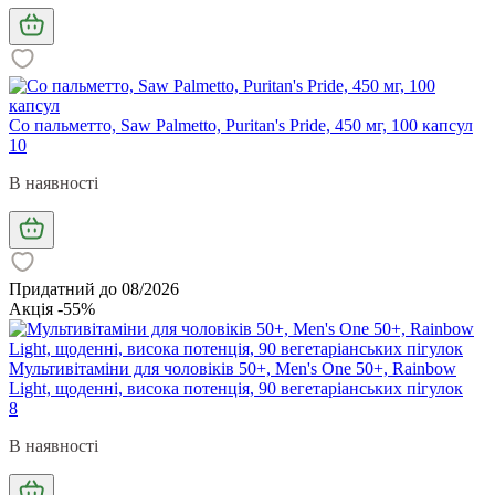
Со пальметто, Saw Palmetto, Puritan's Pride, 450 мг, 100 капсул
10
В наявності
Придатний до 08/2026
Акція -55%
Мультивітаміни для чоловіків 50+, Men's One 50+, Rainbow
Light, щоденні, висока потенція, 90 вегетаріанських пігулок
8
В наявності