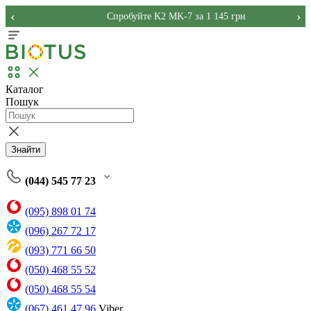
‹
›
Спробуйте K2 MK-7 за 1 145 грн
Каталог
Пошук
Знайти
(044) 545 77 23
(095) 898 01 74
(096) 267 72 17
(093) 771 66 50
(050) 468 55 52
(050) 468 55 54
(067) 461 47 96
Viber