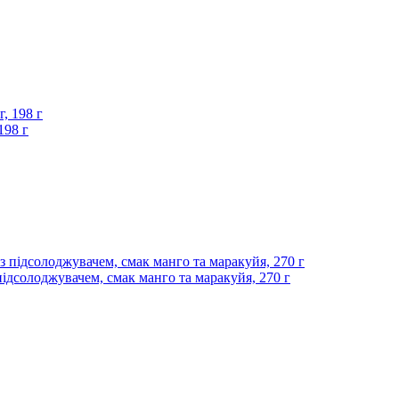
198 г
ідсолоджувачем, смак манго та маракуйя, 270 г