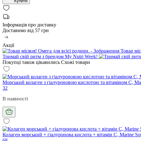
Купити
Інформація про доставку
Доставимо від
57 грн
Акції
Товар міс
Тримай свій ритм з брендом My Nutri Week!
Покупці також цікавились
Схожі товари
Морський колаген з гіалуроновою кислотою та вітаміном С, Marine
32
В наявності
Колаген морський + гіалуронова кислота + вітамін С, Marine Sourc
68