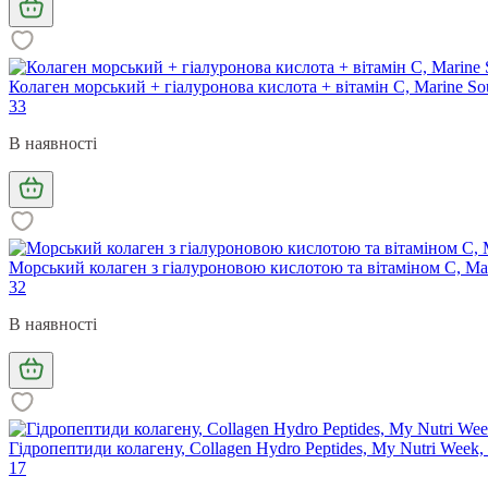
Колаген морський + гіалуронова кислота + вітамін С, Marine Sourc
33
В наявності
Морський колаген з гіалуроновою кислотою та вітаміном С, Marine
32
В наявності
Гідропептиди колагену, Collagen Hydro Peptides, My Nutri Week,
17