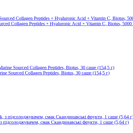
ed Collagen Peptidеs + Hyaluronic Acid + Vitamin C, Biotus, 5000 
 Sourced Collagen Peptidеs, Biotus, 30 саше (154,5 г)
 з підсолоджувачем, смак Скандинавські фрукти, 1 саше (5,64 г)