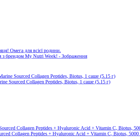
яця! Омега для всієї родини.
 Sourced Collagen Peptidеs, Biotus, 1 саше (5.15 г)
ed Collagen Peptides + Hyaluronic Acid + Vitamin C, Biotus, 5000 