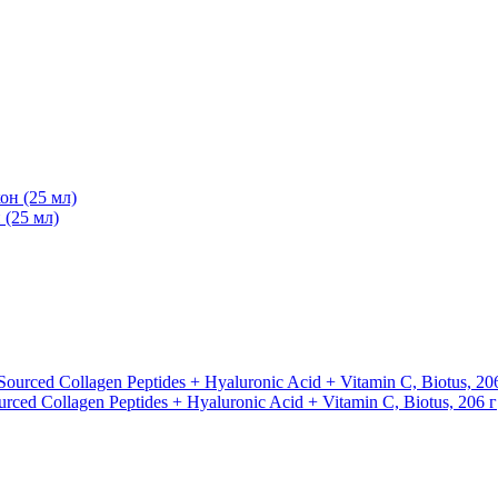
 (25 мл)
ced Collagen Peptides + Hyaluronic Acid + Vitamin C, Biotus, 206 г