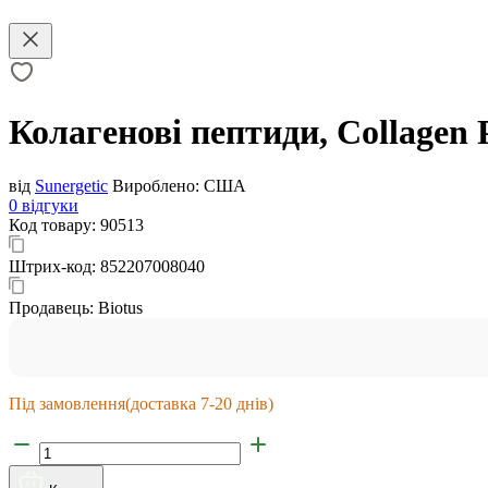
Колагенові пептиди, Collagen P
від
Sunergetic
Вироблено:
США
0 відгуки
Код товару:
90513
Штрих-код:
852207008040
Продавець:
Biotus
Під замовлення
(доставка 7-20 днів)