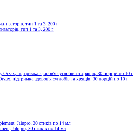
изаторів, тип 1 та 3, 200 г
rzax, підтримка здоров'я суглобів та хрящів, 30 порцій по 10 г
ent, Jalupro, 30 стиків по 14 мл