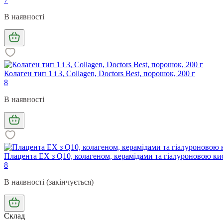
В наявності
Колаген тип 1 і 3, Collagen, Doctors Best, порошок, 200 г
8
В наявності
Плацента EX з Q10, колагеном, керамідами та гіалуроновою кис
8
В наявності (закінчується)
Склад