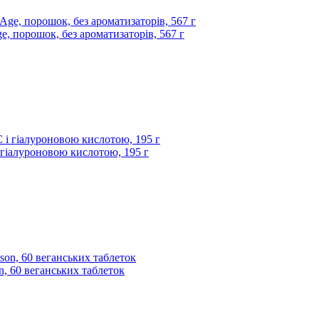
ge, порошок, без ароматизаторів, 567 г
і гіалуроновою кислотою, 195 г
on, 60 веганських таблеток