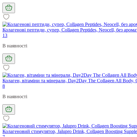
Колагенові пептиди, супер, Collagen Peptides, Neocell, без аромат
13
В наявності
Колаген, вітаміни та мінерали, Day2Day The Collagen All Body, O
8
В наявності
Колагеновий стимулятор, Jalupro Drink, Collagen Boosting Supplem
7