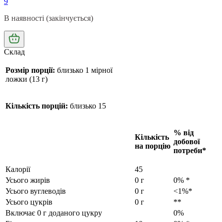
9
В наявності (закінчується)
Склад
Розмір порції:
близько 1 мірної
ложки (13 г)
Кількість порцій:
близько 15
% від
Кількість
добової
на порцію
потреби*
Калорії
45
Усього жирів
0 г
0% *
Усього вуглеводів
0 г
<1%*
Усього цукрів
0 г
**
Включає 0 г доданого цукру
0%