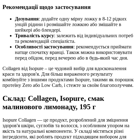
Рекомендації щодо застосування
Дозування
: додайте одну мірну ложку в 8-12 рідких
унцій рідини і розмішайте ложкою або змішайте в
шейкері або блендері.
Тривалість курсу
: залежить від індивідуальних потреб
та рекомендацій спеціаліста.
Особливості застосування
: рекомендується приймати
натще спочатку вранці. Також можна використовувати
перед обідом, перед вечерею або в будь-який час дня.
Collagen від Isopure – це чудовий вибір для вдосконалення
краси та здоров'я. Для більш вираженого результату
комбінуйте з іншими продуктами Isopure, такими як порошок
протеїну Zero або Low Carb, і стежте за своїм благополуччям.
Склад: Collagen, Isopure, смак
малинового лимонаду, 195 г
Isopure Collagen — це продукт, розроблений для
зміцнення
здоров'я шкіри, суглобів та волосся, з особливим упором на
якість та натуральні компоненти. У складі містяться різні
інгредієнти, які роблять продукт підходящим вибором для