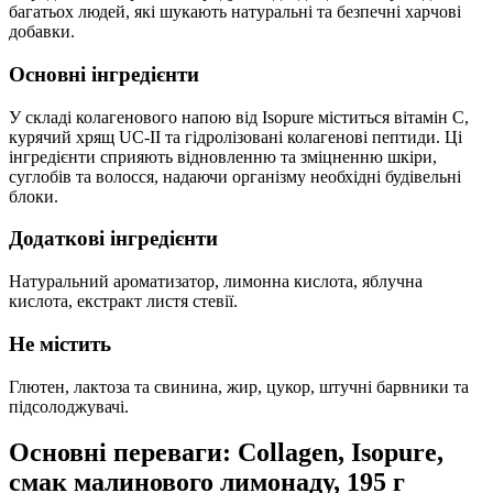
багатьох людей, які шукають натуральні та безпечні харчові
добавки.
Основні інгредієнти
У складі колагенового напою від Isopure міститься вітамін C,
курячий хрящ UC-II та гідролізовані колагенові пептиди. Ці
інгредієнти сприяють відновленню та зміцненню шкіри,
суглобів та волосся, надаючи організму необхідні будівельні
блоки.
Додаткові інгредієнти
Натуральний ароматизатор, лимонна кислота, яблучна
кислота, екстракт листя стевії.
Не містить
Глютен, лактоза та свинина, жир, цукор, штучні барвники та
підсолоджувачі.
Основні переваги: Collagen, Isopure,
смак малинового лимонаду, 195 г