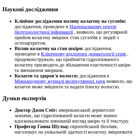
Наукові дослідження
Клінічне дослідження впливу колагену на суглоби:
дослідження, проведене в
Національному центрі
біотехнологічної інформації
, виявило, що регулярний
прийом колагену зміцнює стан суглобів у людей з
остеоартритом.
Вплив колагену на стан шкіри:
дослідження,
проведене в
Клінічному відділенні дерматології серів
,
продемонструвало, що прийняття гідролізованого
колагену призводить до збільшення еластичності шкіри
та зменшення зморшок.
Колаген та здоров'я волосся:
дослідження в
Міжнародному журналі молекулярних наук
виявило, що
колаген може зміцнити та надати блиску волоссю.
Думки експертів
Доктор Джон Сміт:
американський дерматолог
зазначає, що гідролізований колаген може значно
вдосконалювати зовнішній вигляд шкіри та її текстуру.
Професор Ганна Шульц:
європейський біохімік,
наголошує на унікальній здатності колагену зміцнювати