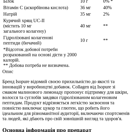
Білок
10 г
0% *
Вітамін С (аскорбінова кислота)
36 мг
40%
Натрій
35 мг
2%
Курячий хрящ UC-II
(містить 10 мг
40 мг
**
загального колагену)
Гідролізовані колагенові
10 г
**
пептиди (бичачий)
*Відсоток добової потреби
розрахований на основі дієти у 2000
калорій.
** Добова потреба не визначена.
Опис
Бренд Isopure відомий своєю прихильністю до якості та
інновацій у виробництві добавок. Collagen від Isopure зі
смаком малинового лимонаду пропонує підтримку для шкіри,
волосся та суглобів завдяки гідролізованим колагеновим
пептидам. Продукт відрізняється легкістю засвоєння та
повністю виключає цукор та глютен, що робить його
ідеальним для різноманітної аудиторії, включаючи спортсменів
та людей, які дбають про свій зовнішній вигляд та здоров'я.
Основна інформація про препарат