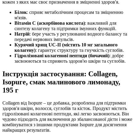
кожен з яких має своє призначення в зміцненні здоров'я.
Білок
: сприяє метаболічним процесам та зміцненню
м'язів.
Вітамін С (аскорбінова кислота)
: важливий для
синтезу колагену та підтримки імунних функцій.
Натрій
: бере участь у регулюванні водного балансу та
передачі нервових імпульсів.
Курячий хрящ UC-II (містить 10 мг загального
колагену)
: гарантує структуру та гнучкість суглобів.
Гідролізовані колагенові пептиди (бичачий)
: добре
засвоюються та сприяють здоров'ю шкіри та суглобів.
Інструкція застосування: Collagen,
Isopure, смак малинового лимонаду,
195 г
Collagen від Isopure – це добавка, розроблена для підтримки
здоров'я шкіри, волосся, суглобів та кісток. Продукт містить
гідролізовані колагенові пептиди, які легко засвоюються. Він
чудово підходить для включення до збалансованої дієти і може
комбінуватися з іншими продуктами Isopure для досягнення
найкращих результатів.