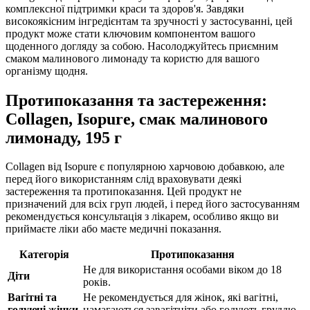
комплексної підтримки краси та здоров'я. Завдяки
високоякісним інгредієнтам та зручності у застосуванні, цей
продукт може стати ключовим компонентом вашого
щоденного догляду за собою. Насолоджуйтесь приємним
смаком малинового лимонаду та користю для вашого
організму щодня.
Протипоказання та застереження:
Collagen, Isopure, смак малинового
лимонаду, 195 г
Collagen від Isopure є популярною харчовою добавкою, але
перед його використанням слід враховувати деякі
застереження та протипоказання. Цей продукт не
призначений для всіх груп людей, і перед його застосуванням
рекомендується консультація з лікарем, особливо якщо ви
приймаєте ліки або маєте медичні показання.
Категорія
Протипоказання
Не для використання особами віком до 18
Діти
років.
Вагітні та
Не рекомендується для жінок, які вагітні,
годуючі жінки
намагаються завагітніти або годують груддю.