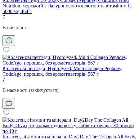
Колаген пептиди UP 5000, Collagen Peptides, California Gold
Nutrition, морський з гіалуроновою кислотою та вітаміном С,
5000 мг, 464 г
7
В наявності
Колагенові пептиди, Hydrolyzed, Multi Collagen Peptides,
CodeAge, порошок, без ароматизаторів, 567 г
7
В наявності (закінчується)
Колаген, вітаміни та мінерали, Day2Day The Collagen All Body,