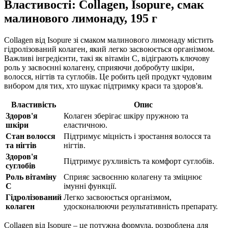
Властивості: Collagen, Isopure, смак
малинового лимонаду, 195 г
Collagen від Isopure зі смаком малинового лимонаду містить
гідролізований колаген, який легко засвоюється організмом.
Важливі інгредієнти, такі як вітамін C, відіграють ключову
роль у засвоєнні колагену, сприяючи добробуту шкіри,
волосся, нігтів та суглобів. Це робить цей продукт чудовим
вибором для тих, хто шукає підтримку краси та здоров'я.
Властивість
Опис
Здоров'я
Колаген зберігає шкіру пружною та
шкіри
еластичною.
Стан волосся
Підтримує міцність і зростання волосся та
та нігтів
нігтів.
Здоров'я
Підтримує рухливість та комфорт суглобів.
суглобів
Роль вітаміну
Сприяє засвоєнню колагену та зміцнює
C
імунні функції.
Гідролізований
Легко засвоюється організмом,
колаген
удосконалюючи результативність препарату.
Collagen від Isopure – це потужна формула, розроблена для