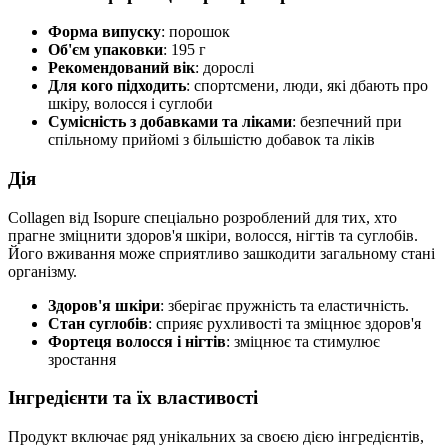
Форма випуску
: порошок
Об'єм упаковки
: 195 г
Рекомендований вік
: дорослі
Для кого підходить
: спортсмени, люди, які дбають про
шкіру, волосся і суглоби
Сумісність з добавками та ліками
: безпечний при
спільному прийомі з більшістю добавок та ліків
Дія
Collagen від Isopure спеціально розроблений для тих, хто
прагне зміцнити здоров'я шкіри, волосся, нігтів та суглобів.
Його вживання може сприятливо зашкодити загальному стані
організму.
Здоров'я шкіри
: зберігає пружність та еластичність.
Стан суглобів
: сприяє рухливості та зміцнює здоров'я
Фортеця волосся і нігтів
: зміцнює та стимулює
зростання
Інгредієнти та їх властивості
Продукт включає ряд унікальних за своєю дією інгредієнтів,