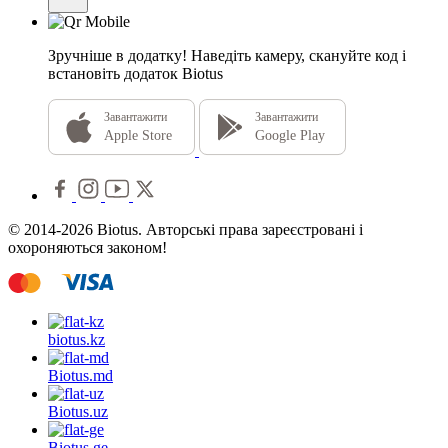
Зручніше в додатку!
Наведіть камеру, скануйте код і
встановіть додаток Biotus
Завантажити
Завантажити
Apple Store
Google Play
© 2014-2026 Biotus. Авторські права зареєстровані і
охороняються законом!
biotus.
kz
Biotus.
md
Biotus.
uz
Biotus.
ge