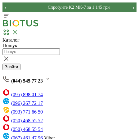
‹
›
Спробуйте K2 MK-7 за 1 145 грн
Каталог
Пошук
Знайти
(044) 545 77 23
(095) 898 01 74
(096) 267 72 17
(093) 771 66 50
(050) 468 55 52
(050) 468 55 54
(067) 461 47 96
Viber