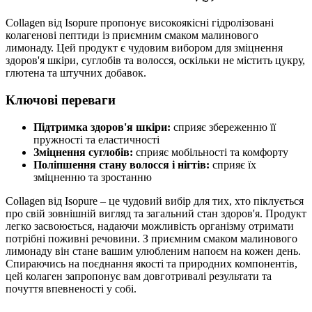
Collagen від Isopure пропонує високоякісні гідролізовані
колагенові пептиди із приємним смаком малинового
лимонаду. Цей продукт є чудовим вибором для
зміцнення
здоров'я шкіри, суглобів та волосся, оскільки не містить цукру,
глютена та штучних добавок.
Ключові переваги
Підтримка здоров'я шкіри:
сприяє збереженню її
пружності та еластичності
Зміцнення суглобів:
сприяє мобільності та комфорту
Поліпшення стану волосся і нігтів:
сприяє їх
зміцненню та зростанню
Collagen від Isopure – це чудовий вибір для тих, хто піклується
про свій зовнішній вигляд та загальний стан здоров'я. Продукт
легко засвоюється, надаючи можливість організму отримати
потрібні поживні речовини. З приємним смаком малинового
лимонаду він стане вашим улюбленим напоєм на кожен день.
Спираючись на поєднання якості та природних компонентів,
цей колаген запропонує вам довготривалі результати та
почуття впевненості у собі.