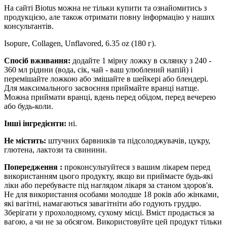
На сайті Biotus можна не тільки купити та ознайомитись з
продукцією, але також отримати повну інформацію у наших
консультантів.
Isopure, Collagen, Unflavored, 6.35 oz (180 г).
Спосіб вживання:
додайте 1 мірну ложку в склянку з 240 -
360 мл рідини (вода, сік, чай - ваш улюблений напій) і
перемішайте ложкою або змішайте в шейкері або блендері.
Для максимального засвоєння приймайте вранці натще.
Можна приймати вранці, вдень перед обідом, перед вечерею
або будь-коли.
Інші інгредієнти:
ні.
Не містить:
штучних барвників та підсолоджувачів, цукру,
глютена, лактози та свинини.
Попередження
:
проконсультуйтеся
з вашим лікарем перед
використанням цього продукту, якщо ви приймаєте будь-які
ліки або перебуваєте під наглядом лікаря за станом здоров'я.
Не для використання особами молодше 18 років або жінками,
які вагітні, намагаються завагітніти або годують груддю.
Зберігати у прохолодному, сухому місці.
Вміст продається за
вагою, а чи не за обсягом. Використовуйте цей продукт тільки