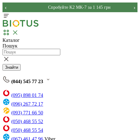
‹
›
Спробуйте K2 MK-7 за 1 145 грн
Каталог
Пошук
Знайти
(044) 545 77 23
(095) 898 01 74
(096) 267 72 17
(093) 771 66 50
(050) 468 55 52
(050) 468 55 54
(067) 461 47 96
Viber