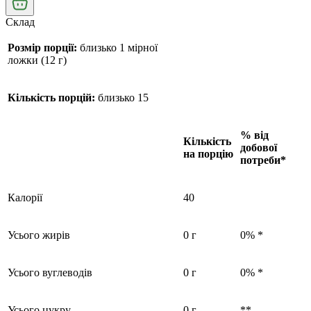
Склад
Розмір порції:
близько 1 мірної
ложки (12 г)
Кількість порцій:
близько 15
% від
Кількість
добової
на порцію
потреби*
Калорії
40
Усього жирів
0 г
0% *
Усього вуглеводів
0 г
0% *
Усього цукру
0 г
**