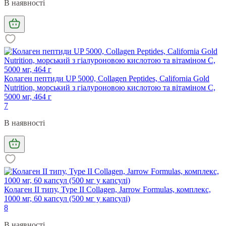
В наявності
Колаген пептиди UP 5000, Collagen Peptides, California Gold
Nutrition, морський з гіалуроновою кислотою та вітаміном С,
5000 мг, 464 г
7
В наявності
Колаген II типу, Type II Collagen, Jarrow Formulas, комплекс,
1000 мг, 60 капсул (500 мг у капсулі)
8
В наявності