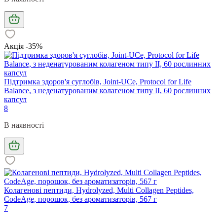
Акція -35%
Підтримка здоров'я суглобів, Joint-UCe, Protocol for Life
Balance, з неденатурованим колагеном типу II, 60 рослинних
капсул
8
В наявності
Колагенові пептиди, Hydrolyzed, Multi Collagen Peptides,
CodeAge, порошок, без ароматизаторів, 567 г
7