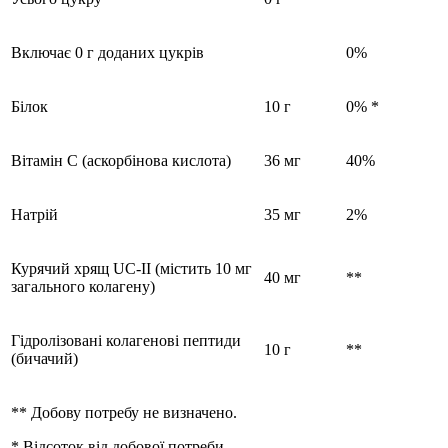
Включає 0 г доданих цукрів
0%
Білок
10 г
0% *
Вітамін С (аскорбінова кислота)
36 мг
40%
Натрій
35 мг
2%
Курячий хрящ UC-II (містить 10 мг
40 мг
**
загального колагену)
Гідролізовані колагенові пептиди
10 г
**
(бичачий)
** Добову потребу не визначено.
* Відсоток від добової потреби