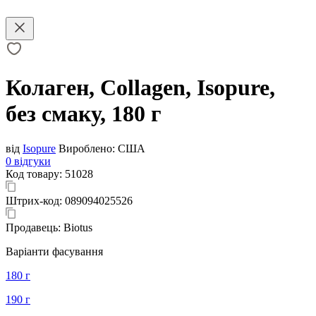
Колаген, Collagen, Isopure,
без смаку, 180 г
від
Isopure
Вироблено:
США
0 відгуки
Код товару:
51028
Штрих-код:
089094025526
Продавець:
Biotus
Варіанти фасування
180 г
190 г