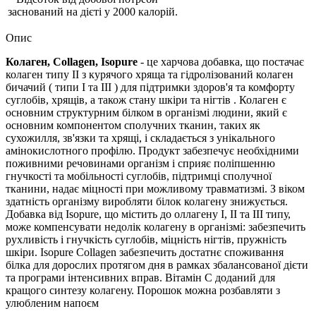
заснований на дієті у 2000 калорій.
Опис
Колаген, Collagen, Isopure
- це харчова добавка, що постачає
колаген типу II з курячого хряща та гідролізований колаген
бичачий (
типи I та III
) для підтримки здоров'я та
комфорту
суглобів, хрящів, а також стану
шкіри та нігтів
.
Колаген є
основним структурним білком в організмі людини, який є
основним компонентом сполучних тканин, таких як
сухожилля, зв'язки та хрящі, і складається з унікального
амінокислотного профілю.
Продукт забезпечує необхідними
поживними речовинами організм і сприяє поліпшенню
гнучкості та мобільності суглобів, підтримці сполучної
тканини, надає міцності при можливому травматизмі. З віком
здатність організму виробляти білок колагену знижується.
Добавка від
Isopure, що містить до
оллагену I, II та III типу,
може компенсувати недолік колагену в організмі: забезпечить
рухливість і гнучкість суглобів, міцність нігтів, пружність
шкіри.
Isopure Collagen забезпечить достатнє споживання
білка для дорослих протягом дня в рамках збалансованої дієти
та програми інтенсивних вправ. Вітамін С доданий для
кращого синтезу колагену. Порошок можна розбавляти з
улюбленим напоєм