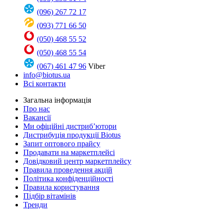
(096) 267 72 17
(093) 771 66 50
(050) 468 55 52
(050) 468 55 54
(067) 461 47 96
Viber
info@biotus.ua
Всі контакти
Загальна інформація
Про нас
Вакансії
Ми офіційні дистриб’ютори
Дистрибуція продукції Biotus
Запит оптового прайсу
Продавати на маркетплейсі
Довідковий центр маркетплейсу
Правила проведення акцій
Політика конфіденційності
Правила користування
Підбір вітамінів
Тренди