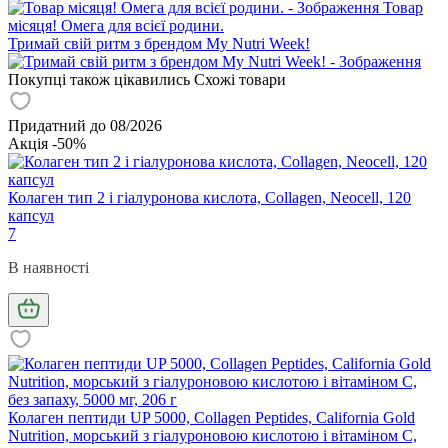
Товар
місяця! Омега для всієї родини.
Тримай свій ритм з брендом My Nutri Week!
Покупці також цікавились
Схожі товари
Придатний до 08/2026
Акція -50%
Колаген тип 2 і гіалуронова кислота, Collagen, Neocell, 120
капсул
7
В наявності
Колаген пептиди UP 5000, Collagen Peptides, California Gold
Nutrition, морський з гіалуроновою кислотою і вітаміном С,