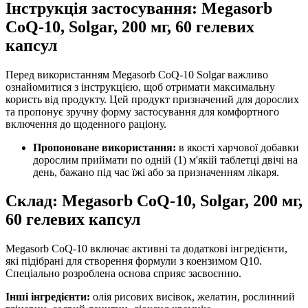
Інструкція застосування: Megasorb
CoQ-10, Solgar, 200 мг, 60 гелевих
капсул
Перед використанням Megasorb CoQ-10 Solgar важливо
ознайомитися з інструкцією, щоб отримати максимальну
користь від продукту. Цей продукт призначений для дорослих
та пропонує зручну форму застосування для комфортного
включення до щоденного раціону.
Пропоноване використання:
в якості харчової добавки
дорослим приймати по одній (1) м'якій таблетці двічі на
день, бажано під час їжі або за призначенням лікаря.
Склад: Megasorb CoQ-10, Solgar, 200 мг,
60 гелевих капсул
Megasorb CoQ-10 включає активні та додаткові інгредієнти,
які підібрані для створення формули з коензимом Q10.
Спеціально розроблена основа сприяє засвоєнню.
Інші інгредієнти:
олія рисових висівок, желатин, рослинний