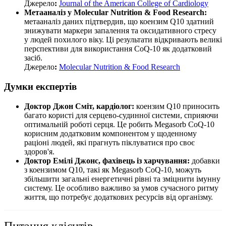
Джерело
:
Journal of the American College of Cardiology
Метааналіз у Molecular Nutrition & Food Research:
метааналіз даних підтвердив, що коензим Q10 здатний
знижувати маркери запалення та оксидативного стресу
у людей похилого віку. Ці результати відкривають великі
перспективи для використання CoQ-10 як додатковий
засіб.
Джерело
:
Molecular Nutrition & Food Research
Думки експертів
Доктор Джон Сміт, кардіолог:
коензим Q10 приносить
багато користі для серцево-судинної системи, сприяючи
оптимальній роботі серця. Це робить Megasorb CoQ-10
корисним додатковим компонентом у щоденному
раціоні людей, які прагнуть піклуватися про своє
здоров'я.
Доктор Емілі Джонс, фахівець із харчування:
добавки
з коензимом Q10, такі як Megasorb CoQ-10, можуть
збільшити загальні енергетичні рівні та зміцнити імунну
систему. Це особливо важливо за умов сучасного ритму
життя, що потребує додаткових ресурсів від організму.
Питання клієнтів