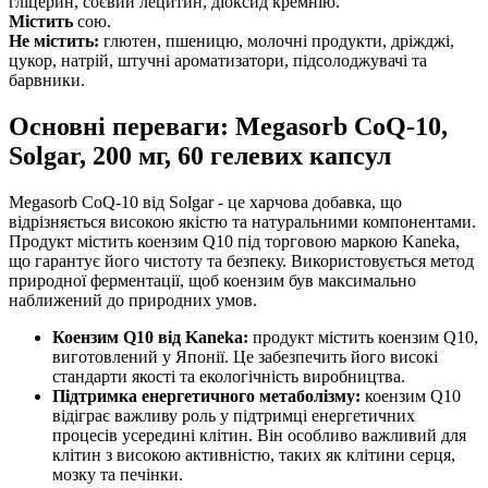
гліцерин, соєвий лецитин, діоксид кремнію.
Містить
сою.
Не містить:
глютен, пшеницю, молочні продукти, дріжджі,
цукор, натрій, штучні ароматизатори, підсолоджувачі та
барвники.
Основні переваги: Megasorb CoQ-10,
Solgar, 200 мг, 60 гелевих капсул
Megasorb CoQ-10 від Solgar - це харчова добавка, що
відрізняється високою якістю та натуральними компонентами.
Продукт містить коензим Q10 під торговою маркою Kaneka,
що гарантує його чистоту та безпеку. Використовується метод
природної ферментації, щоб коензим був максимально
наближений до природних умов.
Коензим Q10 від Kaneka:
продукт містить коензим Q10,
виготовлений у Японії. Це забезпечить його високі
стандарти якості та екологічність виробництва.
Підтримка енергетичного метаболізму:
коензим Q10
відіграє важливу роль у підтримці енергетичних
процесів усередині клітин. Він особливо важливий для
клітин з високою активністю, таких як клітини серця,
мозку та печінки.