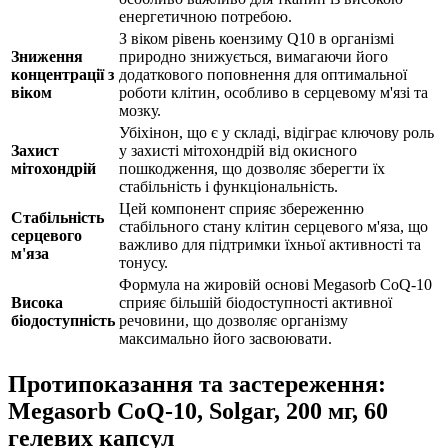
енергетичною потребою.
З віком рівень коензиму Q10 в організмі
Зниження
природно знижується, вимагаючи його
концентрації з
додаткового поповнення для оптимальної
віком
роботи клітин, особливо в серцевому м'язі та
мозку.
Убіхінон, що є у складі, відіграє ключову роль
Захист
у захисті мітохондрій від окисного
мітохондрій
пошкодження, що дозволяє зберегти їх
стабільність і функціональність.
Цей компонент сприяє збереженню
Стабільність
стабільного стану клітин серцевого м'яза, що
серцевого
важливо для підтримки їхньої активності та
м'яза
тонусу.
Формула на жировій основі Megasorb CoQ-10
Висока
сприяє більшій біодоступності активної
біодоступність
речовини, що дозволяє організму
максимально його засвоювати.
Протипоказання та застереження:
Megasorb CoQ-10, Solgar, 200 мг, 60
гелевих капсул