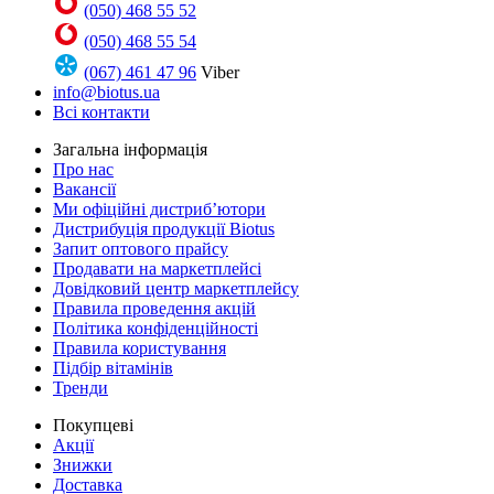
(050) 468 55 52
(050) 468 55 54
(067) 461 47 96
Viber
info@biotus.ua
Всі контакти
Загальна інформація
Про нас
Вакансії
Ми офіційні дистриб’ютори
Дистрибуція продукції Biotus
Запит оптового прайсу
Продавати на маркетплейсі
Довідковий центр маркетплейсу
Правила проведення акцій
Політика конфіденційності
Правила користування
Підбір вітамінів
Тренди
Покупцеві
Акції
Знижки
Доставка