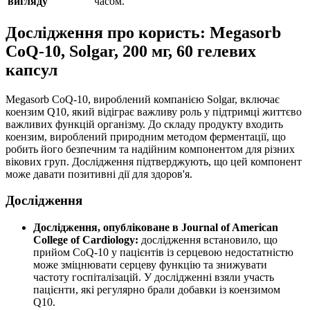
вигляду
часом.
Дослідження про користь: Megasorb
CoQ-10, Solgar, 200 мг, 60 гелевих
капсул
Megasorb CoQ-10, вироблений компанією Solgar, включає
коензим Q10, який відіграє важливу роль у підтримці життєво
важливих функцій організму. До складу продукту входить
коензим, вироблений природним методом ферментації, що
робить його безпечним та надійним компонентом для різних
вікових груп. Дослідження підтверджують, що цей компонент
може давати позитивні дії для здоров'я.
Дослідження
Дослідження, опубліковане в Journal of American
College of Cardiology:
дослідження встановило, що
прийом CoQ-10 у пацієнтів із серцевою недостатністю
може зміцнювати серцеву функцію та знижувати
частоту госпіталізацій. У дослідженні взяли участь
пацієнти, які регулярно брали добавки із коензимом
Q10.