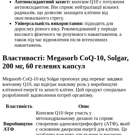
Антиоксидантний захист:
коензим Q10 є потужним
антиоксидантом. Він сприяє нейтралізації вільних
радикалів, що дозволяє захищати клітини від
окислювального стресу.
Універсальність використання:
підходить для
дорослих різного віку. Рекомендований у періоди
високого фізичного чи розумового навантаження, а
також під час відновлення після інтенсивних
навантажень.
Властивості: Megasorb CoQ-10, Solgar,
200 мг, 60 гелевих капсул
Megasorb CoQ-10 від Solgar пропонує ряд переваг завдяки
коензиму Q10, що відіграє важливу роль у виробництві
клітинної енергії та захисті клітин. Цей продукт спеціально
розроблений задоволення потреб організму.
Властивість
Опис
Коензим Q10 бере участь у
мітохондріальному диханні та сприяє
Виробництво
створенню аденозинтрифосфату (АТФ), який
АТФ
є основним джерелом енергії для клітин. Це
особливо важливо для тканин із високою