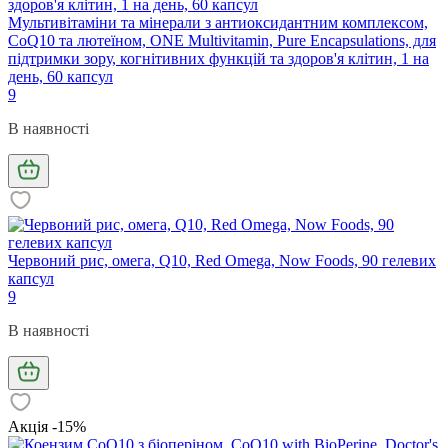
Мультивітаміни та мінерали з антиоксидантним комплексом,
CoQ10 та лютеїном, ONE Multivitamin, Pure Encapsulations, для
підтримки зору, когнітивних функцій та здоров'я клітин, 1 на
день, 60 капсул
9
В наявності
Червоний рис, омега, Q10, Red Omega, Now Foods, 90 гелевих
капсул
9
В наявності
Акція -15%