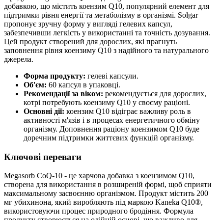
добавкою, що містить коензим Q10, популярний елемент для
підтримки рівня енергії та метаболізму в організмі. Solgar
пропонує зручну форму у вигляді гелевих капсул,
забезпечивши легкість у використанні та точність дозування.
Цей продукт створений для дорослих, які прагнуть
заповнення рівня коензиму Q10 з надійного та натурального
джерела.
Форма продукту:
гелеві капсули.
Об'єм:
60 капсул в упаковці.
Рекомендації за віком:
рекомендується для дорослих,
котрі потребують коензиму Q10 у своєму раціоні.
Основні дії:
коензим Q10 відіграє важливу роль в
активності м'язів і в процесах енергетичного обміну
організму. Доповнення раціону коензимом Q10 буде
доречним підтримки життєвих функцій організму.
Ключові переваги
Megasorb CoQ-10 - це харчова добавка з коензимом Q10,
створена для використання в розширеній формі, щоб сприяти
максимальному засвоєнню організмом. Продукт містить 200
мг убихинона, який виробляють під маркою Kaneka Q10®,
використовуючи процес природного бродіння. Формула
продукту створюється на олійній основі, що важливо для