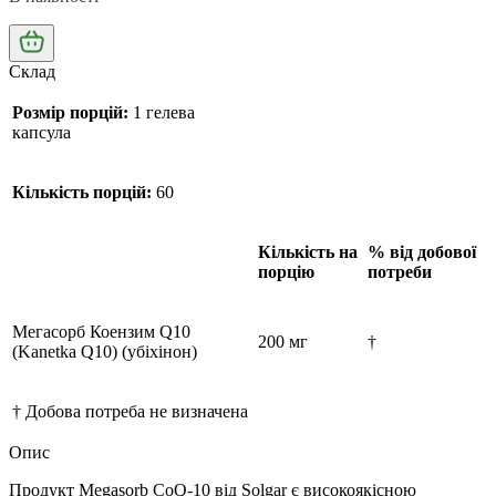
Склад
Розмір порцій:
1 гелева
капсула
Кількість порцій:
60
Кількість на
% від добової
порцію
потреби
Мегасорб Коензим Q10
200 мг
†
(Kanetka Q10) (убіхінон)
† Добова потреба не визначена
Опис
Продукт Megasorb CoQ-10 від Solgar є високоякісною