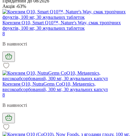
Придатний до 08/2026
Акція -63%
Коензим Q10, Smart Q10™, Nature's Way, смак тропічних
фруктів, 100 мг, 30 жувальних таблеток
8
В наявності
Коензим Q10, NutraGems CoQ10, Metagenics,
високоабсорбований, 300 мг, 30 жувальних капсул
8
В наявності