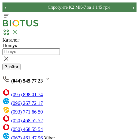
‹
›
Спробуйте K2 MK-7 за 1 145 грн
Каталог
Пошук
Знайти
(044) 545 77 23
(095) 898 01 74
(096) 267 72 17
(093) 771 66 50
(050) 468 55 52
(050) 468 55 54
(067) 461 47 96
Viber