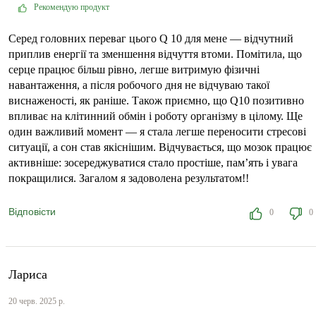
Рекомендую продукт
Серед головних переваг цього Q 10 для мене — відчутний
приплив енергії та зменшення відчуття втоми. Помітила, що
серце працює більш рівно, легше витримую фізичні
навантаження, а після робочого дня не відчуваю такої
виснаженості, як раніше. Також приємно, що Q10 позитивно
впливає на клітинний обмін і роботу організму в цілому. Ще
один важливий момент — я стала легше переносити стресові
ситуації, а сон став якіснішим. Відчувається, що мозок працює
активніше: зосереджуватися стало простіше, пам’ять і увага
покращилися. Загалом я задоволена результатом!!
Відповісти
0
0
Лариса
20 черв. 2025 р.