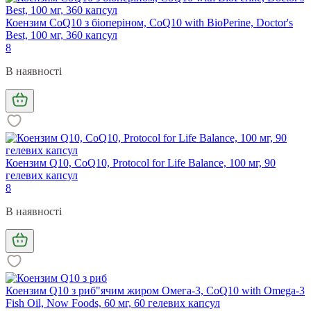
Коензим CoQ10 з біоперіном, CoQ10 with BioPerine, Doctor's
Best, 100 мг, 360 капсул
8
В наявності
Коензим Q10, CoQ10, Protocol for Life Balance, 100 мг, 90
гелевих капсул
8
В наявності
Коензим Q10 з риб"ячим жиром Омега-3, CoQ10 with Omega-3
Fish Oil, Now Foods, 60 мг, 60 гелевих капсул