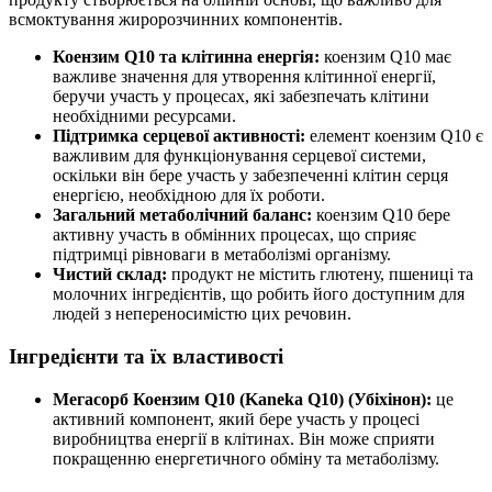
всмоктування жиророзчинних компонентів.
Коензим Q10 та клітинна енергія:
коензим Q10 має
важливе значення для утворення клітинної енергії,
беручи участь у процесах, які забезпечать клітини
необхідними ресурсами.
Підтримка серцевої активності:
елемент коензим Q10 є
важливим для функціонування серцевої системи,
оскільки він бере участь у забезпеченні клітин серця
енергією, необхідною для їх роботи.
Загальний метаболічний баланс:
коензим Q10 бере
активну участь в обмінних процесах, що сприяє
підтримці рівноваги в метаболізмі організму.
Чистий склад:
продукт не містить глютену, пшениці та
молочних інгредієнтів, що робить його доступним для
людей з непереносимістю цих речовин.
Інгредієнти та їх властивості
Мегасорб Коензим Q10 (Kaneka Q10) (Убіхінон):
це
активний компонент, який бере участь у процесі
виробництва енергії в клітинах. Він може сприяти
покращенню енергетичного обміну та метаболізму.