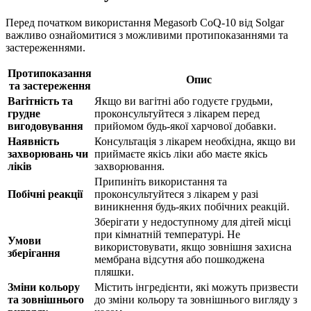
Перед початком використання Megasorb CoQ-10 від Solgar
важливо ознайомитися з можливими протипоказаннями та
застереженнями.
Протипоказання
Опис
та застереження
Вагітність та
Якщо ви вагітні або годуєте грудьми,
грудне
проконсультуйтеся з лікарем перед
вигодовування
прийомом будь-якої харчової добавки.
Наявність
Консультація з лікарем необхідна, якщо ви
захворювань чи
приймаєте якісь ліки або маєте якісь
ліків
захворювання.
Припиніть використання та
Побічні реакції
проконсультуйтеся з лікарем у разі
виникнення будь-яких побічних реакцій.
Зберігати у недоступному для дітей місці
при кімнатній температурі. Не
Умови
використовувати, якщо зовнішня захисна
зберігання
мембрана відсутня або пошкоджена
пляшки.
Зміни кольору
Містить інгредієнти, які можуть призвести
та зовнішнього
до зміни кольору та зовнішнього вигляду з