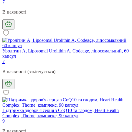
7
В наявності
Уролітин А, Liposomal Urolithin A, Codeage, ліпосомальний, 60
капсул
7
В наявності (закінчується)
Підтримка здоров'я серця з CoQ10 та глодом, Heart Health
Complex, Thorne, комплекс, 90 капсул
9
В наявності