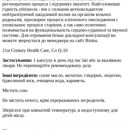
регенеративні процеси і підтримує імунітет. Найголовніше
гідність убіхінола - він є сильним антиоксидантом
нейтралізуючий шкідливий вплив на організм вільних
радикалів, прискорює процеси клітинного омолодження і
уповільнює процеси старіння, а так само позитивно
позначається на функціональність серцево-судинної та імунної
системи.
Для отримання більш докладної консультації ви
можете звернутися до менеджера на сайт Biotus.
21st Century Health Care, Co Q-10
Застосування:
1 капсулу в день під час їжі або за вказівкою
лікаря. Не перевищуйте рекомендовану дозу.
Інші інгредієнти:
соєве масло, желатин, гліцерин, лецитин,
бджолиний віск, очищена вода, карамель.
Містить сою.
Не містить нічого, крім перерахованих інгредієнтів.
Зберігати при кімнатній температурі, в недоступному для
дітей місці.