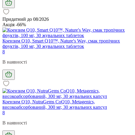
Придатний до 08/2026
Акція -66%
Коензим Q10, Smart Q10™, Nature's Way, смак тропічних
фруктів, 100 мг, 30 жувальних таблеток
8
В наявності
Коензим Q10, NutraGems CoQ10, Metagenics,
високоабсорбований, 300 мг, 30 жувальних капсул
8
В наявності