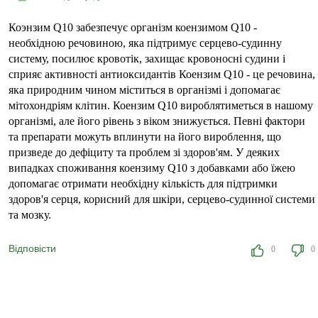
Коэнзим Q10 забезпечує організм коензимом Q10 -
необхідною речовиною, яка підтримує серцево-судинну
систему, посилює кровотік, захищає кровоносні судини і
сприяє активності антиоксидантів Коензим Q10 - це речовина,
яка природним чином міститься в організмі і допомагає
мітохондріям клітин. Коензим Q10 вироблятиметься в нашому
організмі, але його рівень з віком знижується. Певні фактори
та препарати можуть вплинути на його вироблення, що
призведе до дефіциту та проблем зі здоров'ям. У деяких
випадках споживання коензиму Q10 з добавками або їжею
допомагає отримати необхідну кількість для підтримки
здоров'я серця, корисний для шкіри, серцево-судинної системи
та мозку.
Відповісти
0
0