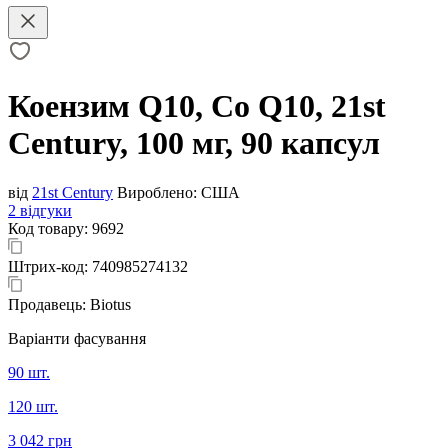
Коензим Q10, Co Q10, 21st
Century, 100 мг, 90 капсул
від
21st Century
Вироблено:
США
2 відгуки
Код товару:
9692
Штрих-код:
740985274132
Продавець:
Biotus
Варіанти фасування
90 шт.
120 шт.
3 042 грн