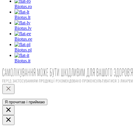
Biotus.
ro
Biotus.
lt
Biotus.
lv
Biotus.
ee
Biotus.
pl
Biotus.
it
Я прочитав і приймаю