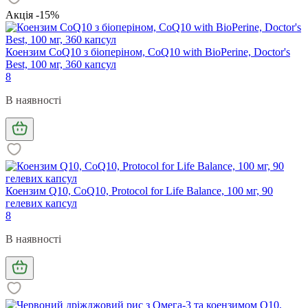
Акція -15%
Коензим CoQ10 з біоперіном, CoQ10 with BioPerine, Doctor's
Best, 100 мг, 360 капсул
8
В наявності
Коензим Q10, CoQ10, Protocol for Life Balance, 100 мг, 90
гелевих капсул
8
В наявності