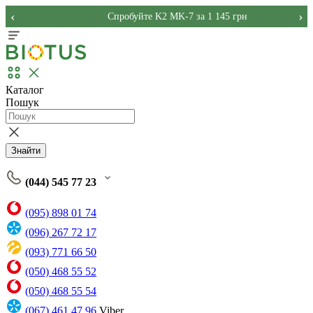
‹
›
Спробуйте K2 MK-7 за 1 145 грн
Каталог
Пошук
Знайти
(044) 545 77 23
(095) 898 01 74
(096) 267 72 17
(093) 771 66 50
(050) 468 55 52
(050) 468 55 54
(067) 461 47 96
Viber