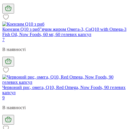
Коензим Q10 з риб"ячим жиром Омега-3, CoQ10 with Omega-3
Fish Oil, Now Foods, 60 мг, 60 гелевих капсул
7
В наявності
Червоний рис, омега, Q10, Red Omega, Now Foods, 90 гелевих
капсул
9
В наявності