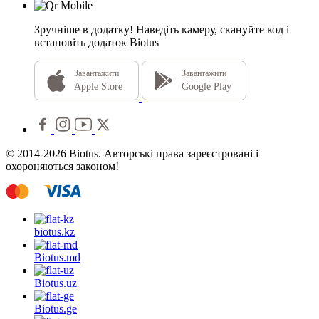
Зручніше в додатку!
Наведіть камеру, скануйте код і
встановіть додаток Biotus
Завантажити
Завантажити
Apple Store
Google Play
© 2014-2026 Biotus. Авторські права зареєстровані і
охороняються законом!
biotus.
kz
Biotus.
md
Biotus.
uz
Biotus.
ge