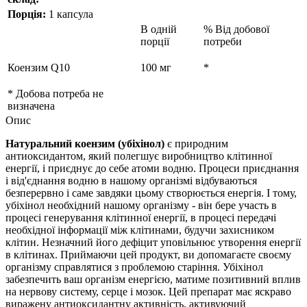
Порція:
1 капсула
В одній
% Від добової
порції
потреби
Коензим Q10
100 мг
*
* Добова потреба не
визначена
Опис
Натуральний коензим (убіхінол)
є природним
антиоксидантом, який полегшує виробництво клітинної
енергії, і приєднує до себе атоми водню. Процеси приєднання
і від'єднання водню в нашому організмі відбуваються
безперервно і саме завдяки цьому створюється енергія. І тому,
убіхінол необхідний нашому організму - він бере участь в
процесі генерування клітинної енергії, в процесі передачі
необхідної інформації між клітинами, будучи захисником
клітин. Незначний його дефіцит уповільнює утворення енергії
в клітинах. Приймаючи цей продукт, ви допомагаєте своєму
організму справлятися з проблемою старіння. Убіхінол
забезпечить ваш організм енергією, матиме позитивний вплив
на нервову систему, серце і мозок. Цей препарат має яскраво
виражену антиоксидантну активність, активуючий