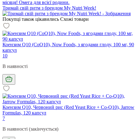
місяця! Омега для всієї родини.
Тримай свій ритм з брендом My Nutri Week!
Покупці також цікавились
Схожі товари
Коензим Q10 (CoQ10), Now Foods, з ягодами глоду, 100 мг, 90
капсул
10
В наявності
Коензим Q10, Червоний рис (Red Yeast Rice + Co-Q10), Jarrow
Formulas, 120 капсул
7
В наявності (закінчується)