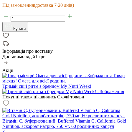
Під замовлення
(доставка 7-20 днів)
Купити
Інформація про доставку
Доставимо від
61 грн
Акції
Товар
місяця! Омега для всієї родини.
Тримай свій ритм з брендом My Nutri Week!
Покупці також цікавились
Схожі товари
Вітамін С, буферизований, Buffered Vitamin C, California Gold
Nutrition, аскорбат натрію, 750 мг, 60 рослинних капсул
8