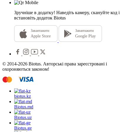
Зручніше в додатку!
Наведіть камеру, скануйте код і
встановіть додаток Biotus
Завантажити
Завантажити
Apple Store
Google Play
© 2014-2026 Biotus. Авторські права зареєстровані і
охороняються законом!
biotus.
kz
Biotus.
md
Biotus.
uz
Biotus.
ge