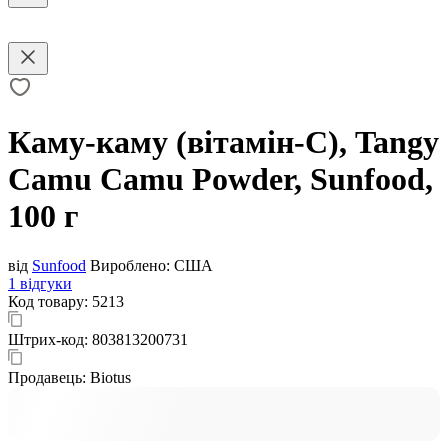
Каму-каму (вітамін-С), Tangy
Camu Camu Powder, Sunfood,
100 г
від
Sunfood
Вироблено:
США
1 відгуки
Код товару:
5213
Штрих-код:
803813200731
Продавець:
Biotus