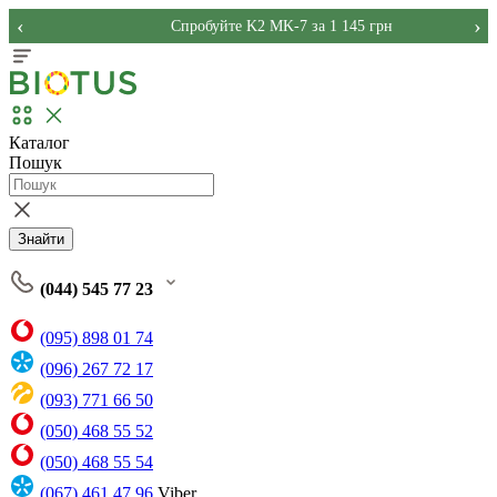
‹
›
Спробуйте K2 MK-7 за 1 145 грн
Каталог
Пошук
Знайти
(044) 545 77 23
(095) 898 01 74
(096) 267 72 17
(093) 771 66 50
(050) 468 55 52
(050) 468 55 54
(067) 461 47 96
Viber