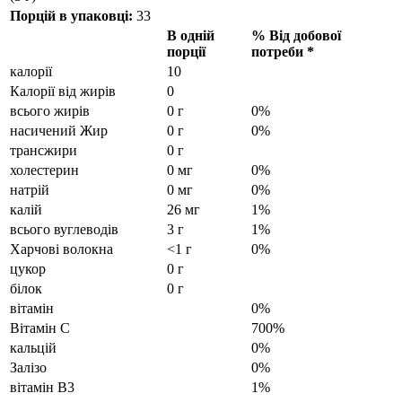
Порцій в упаковці:
33
В одній
% Від добової
порції
потреби *
калорії
10
Калорії від жирів
0
всього жирів
0 г
0%
насичений Жир
0 г
0%
трансжири
0 г
холестерин
0 мг
0%
натрій
0 мг
0%
калій
26 мг
1%
всього вуглеводів
3 г
1%
Харчові волокна
<1 г
0%
цукор
0 г
білок
0 г
вітамін
0%
Вітамін С
700%
кальцій
0%
Залізо
0%
вітамін B3
1%