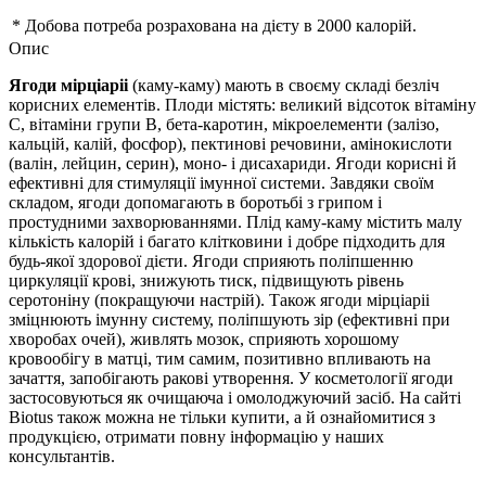
* Добова потреба розрахована на дієту в 2000 калорій.
Опис
Ягоди мірціаріі
(каму-каму) мають в своєму складі безліч
корисних елементів. Плоди містять: великий відсоток вітаміну
С, вітаміни групи В, бета-каротин, мікроелементи (залізо,
кальцій, калій, фосфор), пектинові речовини, амінокислоти
(валін, лейцин, серин), моно- і дисахариди. Ягоди корисні й
ефективні для стимуляції імунної системи. Завдяки своїм
складом, ягоди допомагають в боротьбі з грипом і
простудними захворюваннями. Плід каму-каму містить малу
кількість калорій і багато клітковини і добре підходить для
будь-якої здорової дієти. Ягоди сприяють поліпшенню
циркуляції крові, знижують тиск, підвищують рівень
серотоніну (покращуючи настрій). Також ягоди мірціаріі
зміцнюють імунну систему, поліпшують зір (ефективні при
хворобах очей), живлять мозок, сприяють хорошому
кровообігу в матці, тим самим, позитивно впливають на
зачаття, запобігають ракові утворення. У косметології ягоди
застосовуються як очищаюча і омолоджуючий засіб. На сайті
Biotus також можна не тільки купити, а й ознайомитися з
продукцією, отримати повну інформацію у наших
консультантів.