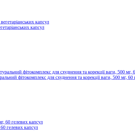
егетаріанських капсул
уральний фітокомплекс для схуднення та корекції ваги, 500 мг, 60
, 60 гелевих капсул