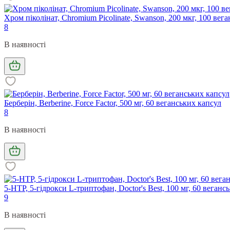
Хром піколінат, Chromium Picolinate, Swanson, 200 мкг, 100 вег
8
В наявності
Берберін, Berberine, Force Factor, 500 мг, 60 веганських капсул
8
В наявності
5-HTP, 5-гідрокси L-триптофан, Doctor's Best, 100 мг, 60 веганс
9
В наявності