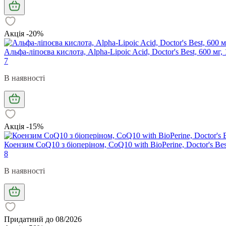
Акція -20%
Альфа-ліпоєва кислота, Alpha-Lipoic Acid, Doctor's Best, 600 мг
7
В наявності
Акція -15%
Коензим CoQ10 з біоперіном, CoQ10 with BioPerine, Doctor's Best
8
В наявності
Придатний до 08/2026