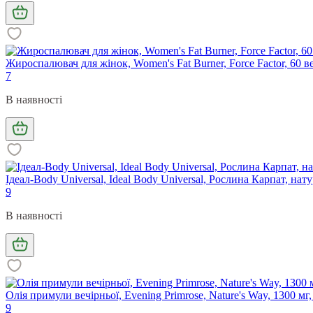
Жироспалювач для жінок, Women's Fat Burner, Force Factor, 60 в
7
В наявності
Ідеал-Body Universal, Ideal Body Universal, Рослина Карпат, нат
9
В наявності
Олія примули вечірньої, Evening Primrose, Nature's Way, 1300 мг
9