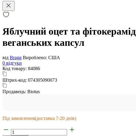
Яблучний оцет та фітокераміди
веганських капсул
від
Bragg
Вироблено:
США
0 відгуки
Код товару:
84086
Штрих-код:
074305090073
Продавець:
Biotus
Під замовлення
(доставка 7-20 днів)