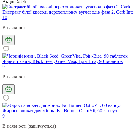
Акція -58%
Екстракт білої квасолі перехоплювач вуглеводів фаза 2, Carb Inte
10
В наявності
Чорний кмин, Black Seed, GreenVisa, Грін-Віза, 90 таблеток
9
В наявності
Жироспалювач для жінок, Fat Burner, OstroVit, 60 капсул
9
В наявності (закінчується)