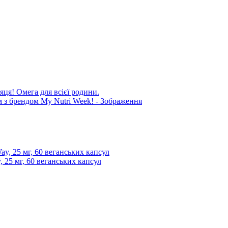
яця! Омега для всієї родини.
 25 мг, 60 веганських капсул