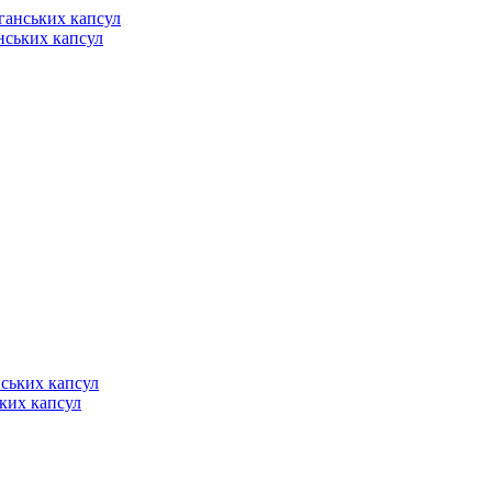
анських капсул
ьких капсул