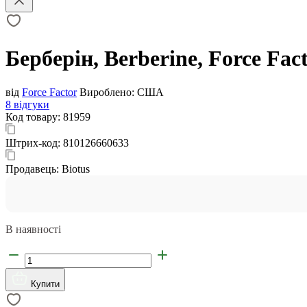
Берберін, Berberine, Force Fac
від
Force Factor
Вироблено:
США
8 відгуки
Код товару:
81959
Штрих-код:
810126660633
Продавець:
Biotus
В наявності
Купити