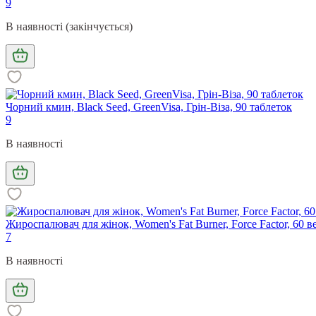
9
В наявності (закінчується)
Чорний кмин, Black Seed, GreenVisa, Грін-Віза, 90 таблеток
9
В наявності
Жироспалювач для жінок, Women's Fat Burner, Force Factor, 60 в
7
В наявності