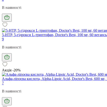
В наявності
5-HTP, 5-гідрокси L-триптофан, Doctor's Best, 100 мг, 60 веганс
9
В наявності
Акція -20%
Альфа-ліпоєва кислота, Alpha-Lipoic Acid, Doctor's Best, 600 мг
7
В наявності