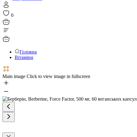
0
Головна
Вітаміни
Main image
Click to view image in fullscreen