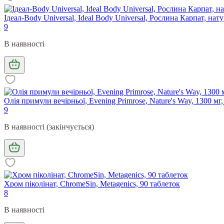
Ідеал-Body Universal, Ideal Body Universal, Рослина Карпат, нат
9
В наявності
Олія примули вечірньої, Evening Primrose, Nature's Way, 1300 мг
9
В наявності (закінчується)
Хром піколінат, ChromeSin, Metagenics, 90 таблеток
8
В наявності