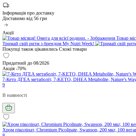
Інформація про доставку
Доставимо від
56 грн
Акції
Товар міс
Тримай свій ритм з брендом My Nutri Week!
Покупці також цікавились
Схожі товари
Придатний до 08/2026
Акція -70%
7-Кето ДГЕА метаболіт, 7-KETO, DHEA Metabolite, Nature's Way,
9
В наявності
Хром піколінат, Chromium Picolinate, Swanson, 200 мкг, 100 вег
8