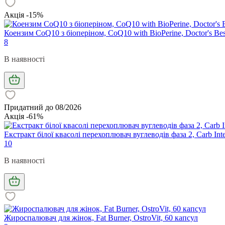
Акція -15%
Коензим CoQ10 з біоперіном, CoQ10 with BioPerine, Doctor's Best
8
В наявності
Придатний до 08/2026
Акція -61%
Екстракт білої квасолі перехоплювач вуглеводів фаза 2, Carb Inte
10
В наявності
Жироспалювач для жінок, Fat Burner, OstroVit, 60 капсул