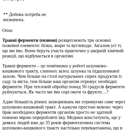
** Добова потреба не
визначена.
Опис
Травні ферменти (ензими)
розщеплюють три основні
поживні елементи: білки, жири та вуглеводи. Загалом усі ті,
що ми їмо. Вони беруть участь практично у шкірній хімічній
реакції, що відбувається в організмі.
Травні ферменти – це помічники у роботі шлунково-
кишкового тракту, слинних залоз, шлунка та підшлункової
залози. Чим більше на столі натуральних сирих продуктів із
саду та міста, тим більше ваш організм отримує необхідні
ферменти. При тепловій обробці понад 50 градусів ферменти
руйнуються. Як часто ми їмо сирі овочі та фрукти…?
Адже більшість різних захворювань ми отримуємо саме через
шлунково-кишковий тракт. А кажучи простою мовою: через
брак необхідних ферментів організм просто не здатний
повною мірою переробляти їжу. Медики констатують, що у
деяких людей вже до 35 років ферментативна система
шлунково-кишкового тракту настільки перевантажена, що в