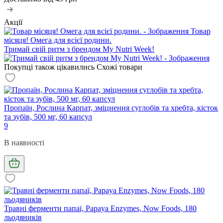
Акції
Товар
місяця! Омега для всієї родини.
Тримай свій ритм з брендом My Nutri Week!
Покупці також цікавились
Схожі товари
Пропаїн, Рослина Карпат, зміцнення суглобів та хребта, кісток
та зубів, 500 мг, 60 капсул
9
В наявності
Травні ферменти папаї, Papaya Enzymes, Now Foods, 180
льодяників