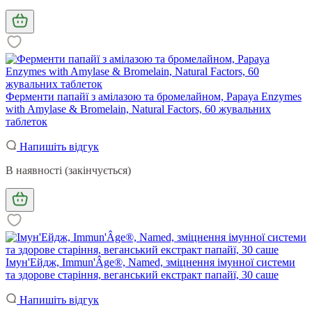
Ферменти папайї з амілазою та бромелайном, Papaya Enzymes
with Amylase & Bromelain, Natural Factors, 60 жувальних
таблеток
Напишіть відгук
В наявності (закінчується)
Імун'Ейдж, Immun'Âge®, Named, зміцнення імунної системи
та здорове старіння, веганський екстракт папайї, 30 саше
Напишіть відгук