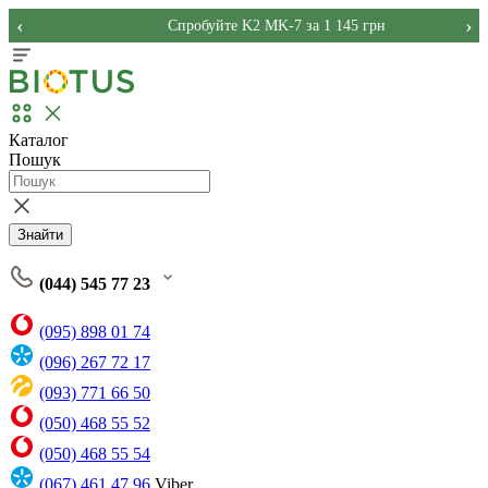
‹
›
Спробуйте K2 MK-7 за 1 145 грн
Каталог
Пошук
Знайти
(044) 545 77 23
(095) 898 01 74
(096) 267 72 17
(093) 771 66 50
(050) 468 55 52
(050) 468 55 54
(067) 461 47 96
Viber