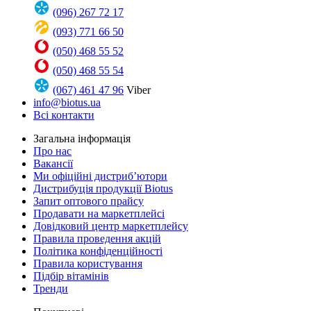
(096) 267 72 17
(093) 771 66 50
(050) 468 55 52
(050) 468 55 54
(067) 461 47 96
Viber
info@biotus.ua
Всі контакти
Загальна інформація
Про нас
Вакансії
Ми офіційні дистриб’ютори
Дистрибуція продукції Biotus
Запит оптового прайсу
Продавати на маркетплейсі
Довідковий центр маркетплейсу
Правила проведення акцій
Політика конфіденційності
Правила користування
Підбір вітамінів
Тренди