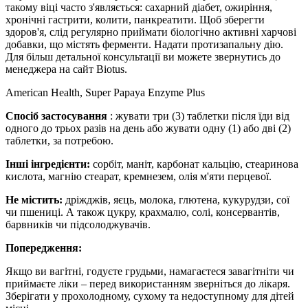
такому віці часто з'являється: сахарний діабет, ожиріння,
хронічні гастрити, колити, панкреатити. Щоб зберегти
здоров'я, слід регулярно приймати біологічно активні харчові
добавки, що містять ферменти. Надати протизапальну дію.
Для більш детальної консультації ви можете звернутись до
менеджера на сайт Biotus.
American Health, Super Papaya Enzyme Plus
Спосіб застосування
: жувати три (3) таблетки після їди від
одного до трьох разів на день або жувати одну (1) або дві (2)
таблетки, за потребою.
Інші інгредієнти:
сорбіт, маніт, карбонат кальцію, стеаринова
кислота, магнію стеарат, кремнезем, олія м'яти перцевої.
Не містить:
дріжджів, яєць, молока, глютена, кукурудзи, сої
чи пшениці. А також цукру, крахмалю, солі, консервантів,
барвників чи підсолоджувачів.
Попередження:
Якщо ви вагітні, годуєте грудьми, намагаєтеся завагітніти чи
приймаєте ліки – перед використанням зверніться до лікаря.
Зберігати у прохолодному, сухому та недоступному для дітей