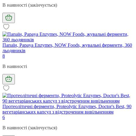
В наявності (закінчується)
Папаїн, Papaya Enzymes, NOW Foods, жувальні ферменти, 360
льодяників
8
В наявності
Протеолітичні ферменти, Proteolytic Enzymes, Doctor's Best, 90
вегетаріанських капсул з відстроченим вивільненням
6
В наявності (закінчується)