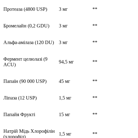
Протеаза (4800 USP)
3 мг
**
Бромелайн (0,2 GDU)
3 мг
**
Альфа-амілаза (120 DU)
3 мг
**
Фермент целюлазі (9
94,5 мг
**
ACU)
Папаїн (90 000 USP)
45 мг
**
Ліпаза (12 USP)
1,5 мг
**
Папайя Фрукті
15 мг
**
Натрій Мідь Хлорофілін
1,5 мг
**
(хлорофіл)