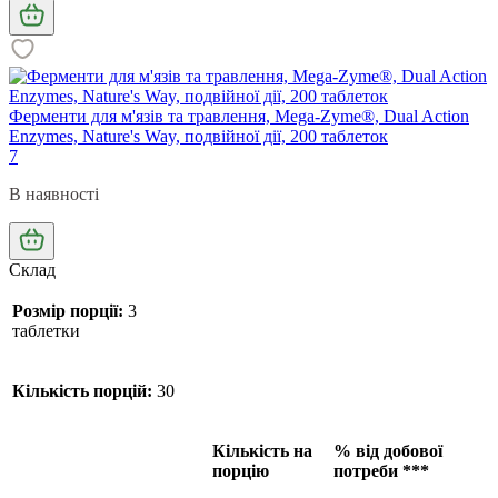
Ферменти для м'язів та травлення, Mega-Zyme®, Dual Action
Enzymes, Nature's Way, подвійної дії, 200 таблеток
7
В наявності
Склад
Розмір порції:
3
таблетки
Кількість порцій:
30
Кількість на
% від добової
порцію
потреби ***