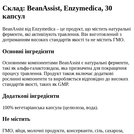
Склад: BeanAssist, Enzymedica, 30
капсул
BeanAssist від Enzymedica – це продукт, що містить натуральні
ферменти, які активізують травлення. Він виготовлений з
дотриманням високих стандартів якості та не містить ГМО.
Основні інгредієнти
Основними компонентами BeanAssist є натуральні ферменти,
такі як альфа-галактозидаза, яка призначена для покращення
процесу травлення. Продукт також включає додаткові
рослинні компоненти та виробляється відповідно до високих
стандартів якості, таких як GMP.
Додаткові інгредієнти
100% вегетаріанська капсула (целюлоза, вода).
Не містить
ГМО, яйця, молочні продукти, консерванти, сіль, сахароза,