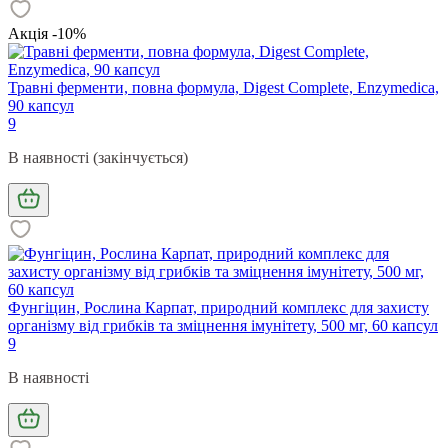
Акція -10%
Травні ферменти, повна формула, Digest Complete, Enzymedica,
90 капсул
9
В наявності (закінчується)
Фунгіцин, Рослина Карпат, природний комплекс для захисту
організму від грибків та зміцнення імунітету, 500 мг, 60 капсул
9
В наявності