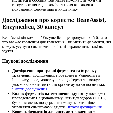
містяться в бобових. Він надає можливість усунути
газоутворення та дискомфорт після їжі завдяки
покращеній ферментації в кишечнику.
Дослідження про користь: BeanAssist,
Enzymedica, 30 капсул
BeanAssist від компанії Enzymedica - це продукт, який багато
хто вважає корисним для травлення. Він містить ферменти, які
можуть усунути симптоми, пов'язані з травленням, такі як
здуття.
Наукові дослідження
Дослідження про травні ферменти та їх роль у
травленні:
дослідження, проведене в Університеті
Іллінойсу, продемонструвало, що ферменти можуть
удосконалювати здатність організму до засвоєння їжі.
Читати дослідження
Вплив ферментів на зменшення здуття:
у дослідженні,
проведеному Національному інституті здоров'я США,
було виявлено, що ферменти можуть активніше
управляти симптомами здуття.
Читати дослідження
Користь ферментів для системи травлення:
у