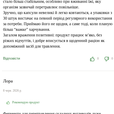
стало більш стабільним, особливо при вживанні їжі, яку
організм зазвичай перетравлює повільніше.
Зручно, що капсули невеликі й легко ковтаються, а упаковки з
30 штук вистачає на певний період регулярного використання
за потреби. Приймаю його не щодня, а саме тоді, коли планую
більш “важке” харчування.
Загалом враження позитивні: продукт працює м’яко, без
різких відчуттів, і добре вписується в щоденний раціон як
допоміжний засіб для травлення.
Відповісти
0
0
Лора
8 черв. 2026 р.
Рекомендую продукт
Ферменти для перетравлення складних вуглеводів дуже