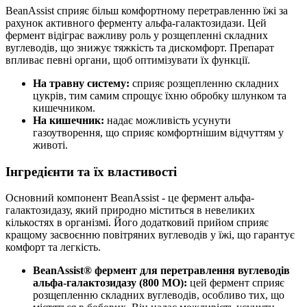
BeanAssist сприяє більш комфортному перетравленню їжі за
рахунок активного ферменту альфа-галактозидази. Цей
фермент відіграє важливу роль у розщепленні складних
вуглеводів, що знижує тяжкість та дискомфорт. Препарат
впливає певні органи, щоб оптимізувати їх функції.
На травну систему:
сприяє розщепленню складних
цукрів, тим самим спрощує їхню обробку шлунком та
кишечником.
На кишечник:
надає можливість усунути
газоутворення, що сприяє комфортнішим відчуттям у
животі.
Інгредієнти та їх властивості
Основний компонент BeanAssist - це фермент альфа-
галактозидазу, який природно міститься в невеликих
кількостях в організмі. Його додатковий прийом сприяє
кращому засвоєнню повітряних вуглеводів у їжі, що гарантує
комфорт та легкість.
BeanAssist® фермент для перетравлення вуглеводів
альфа-галактозидазу (800 МО):
цей фермент сприяє
розщепленню складних вуглеводів, особливо тих, що