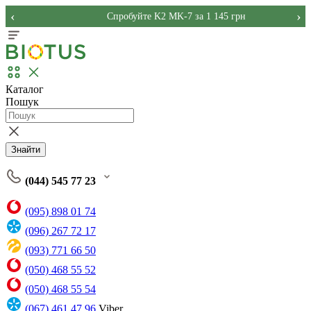
‹
›
Спробуйте K2 MK-7 за 1 145 грн
Каталог
Пошук
Знайти
(044) 545 77 23
(095) 898 01 74
(096) 267 72 17
(093) 771 66 50
(050) 468 55 52
(050) 468 55 54
(067) 461 47 96
Viber