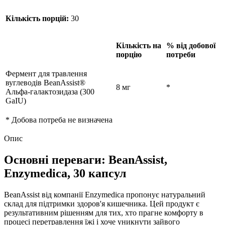
Кількість порцій:
30
Кількість на
% від добової
порцію
потреби
Фермент для травлення
вуглеводів BeanAssist®
8 мг
*
Альфа-галактозидаза (300
GaIU)
* Добова потреба не визначена
Опис
Основні переваги: BeanAssist,
Enzymedica, 30 капсул
BeanAssist від компанії Enzymedica пропонує натуральний
склад для підтримки здоров'я кишечника. Цей продукт є
результативним рішенням для тих, хто прагне комфорту в
процесі перетравлення їжі і хоче уникнути зайвого