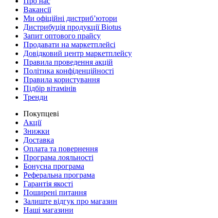
Про нас
Вакансії
Ми офіційні дистриб’ютори
Дистрибуція продукції Biotus
Запит оптового прайсу
Продавати на маркетплейсі
Довідковий центр маркетплейсу
Правила проведення акцій
Політика конфіденційності
Правила користування
Підбір вітамінів
Тренди
Покупцеві
Акції
Знижки
Доставка
Оплата та повернення
Програма лояльності
Бонусна програма
Реферальна програма
Гарантія якості
Поширені питання
Залиште відгук про магазин
Наші магазини