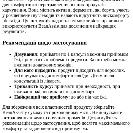
для комфортного перетравлення певних продуктів
харчування. Вона містить активні ферменти, які беруть участь
у розщепленні вуглеводів та надають відсутність дискомфорту
після їди. Ця інструкція надасть вам можливість правильно
використовувати BeanAssist для досягнення найкращих
результатів.
Рекомендації щодо застосування
Дозування:
приймати по 1 капсулі з кожним прийомом
їжі, що містить проблемні продукти. За потреби можна
вживати додаткових заходів.
Для кого підходить:
продукт підходить для дорослих,
які відчувають дискомфорт після їди. Дітям після
консультації із лікарем.
Тривалість курсу:
приймати при необхідності, при
вживанні їжі, що викликає дискомфорт.
Найкращий час прийому:
до або під час їжі.
Для збереження всіх властивостей продукту зберігайте
BeanAssist у сухому та прохолодному місці. Не допускайте
потрапляння прямих сонячних променів. Дотримуйтесь
рекомендацій щодо застосування, щоб досягти максимального
комфорту та задоволення від прийому їжі.