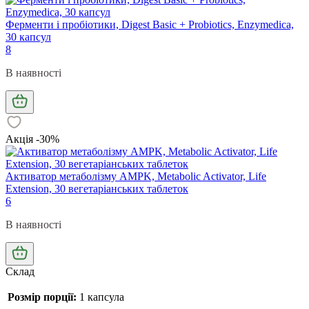
Ферменти і пробіотики, Digest Basic + Probiotics, Enzymedica,
30 капсул
8
В наявності
Акція -30%
Активатор метаболізму AMPK, Metabolic Activator, Life
Extension, 30 вегетаріанських таблеток
6
В наявності
Склад
Розмір порції:
1 капсула