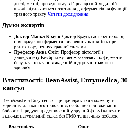
дослідженні, проведеному в Гарвардській медичній
школі, відзначається позитивна дія ферментів на функції
травного тракту.
Читати дослідження
Думки експертів
Доктор Майкл Браун:
Доктор Браун, гастроентеролог,
стверджує, що ферменти виявляють активність при
різних порушеннях травної системи.
Професор Анна Сміт:
Професор дієтології з
університету Кембриджу також зазначає, що ферменти
беруть участь у повсякденній підтримці травного
здоров'я.
Властивості: BeanAssist, Enzymedica, 30
капсул
BeanAssist від Enzymedica - це препарат, який може бути
корисним для вашого травлення, особливо при вживанні
бобових. Продукт представлений у зручній формі капсул та
включає натуральний склад без ГМО та штучних добавок.
Властивість
Опис