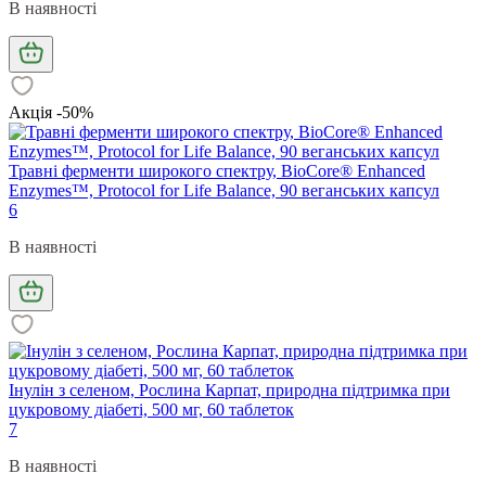
В наявності
Акція -50%
Травні ферменти широкого спектру, BioCore® Enhanced
Enzymes™, Protocol for Life Balance, 90 веганських капсул
6
В наявності
Інулін з селеном, Рослина Карпат, природна підтримка при
цукровому діабеті, 500 мг, 60 таблеток
7
В наявності