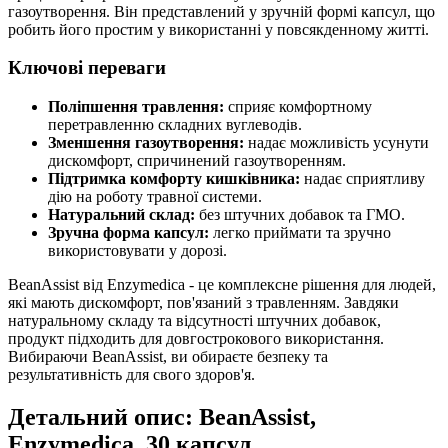
газоутворення. Він представлений у зручній формі капсул, що
робить його простим у використанні у повсякденному житті.
Ключові переваги
Поліпшення травлення:
сприяє комфортному
перетравленню складних вуглеводів.
Зменшення газоутворення:
надає можливість усунути
дискомфорт, спричинений газоутворенням.
Підтримка комфорту кишківника:
надає сприятливу
дію на роботу травної системи.
Натуральний склад:
без штучних добавок та ГМО.
Зручна форма капсул:
легко приймати та зручно
використовувати у дорозі.
BeanAssist від Enzymedica - це комплексне рішення для людей,
які мають дискомфорт, пов'язаний з травленням. Завдяки
натуральному складу та відсутності штучних добавок,
продукт підходить для довгострокового використання.
Вибираючи BeanAssist, ви обираєте безпеку та
результативність для свого здоров'я.
Детальний опис: BeanAssist,
Enzymedica, 30 капсул