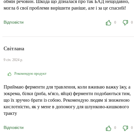
обмін речовин. Шкода що дізналася про так БАД нещодавно,
могла б свої проблеми вирішити раніше, але і за це спасибі!
Відповісти
0
0
Світлана
9 січ. 2024 р.
Рекомендую продукт
Приймаю ферменти для травлення, коли вживаю важку їжу, а
зокрема, білки (риба, м'ясо, яйця) ферменти подобаються тим,
що їх зручно брати із собою. Рекомендую людям зі зниженою
кислотністю, як у мене в допомогу для шлунково-кишкового
тракту
Відповісти
0
0