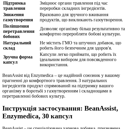
Підтримка
Зміцнює органи травлення під час
травлення
переробки складних інгредієнтів.
Зниження
Враховано для зручного вживання
газоутворення
продуктів, що викликають газоутворення.
Поліпшення
Дозволяє організму більш результативно та
перетравлення
комфортно переробляти бобові культури.
бобових
Натуральний
Не містить ГМО та штучних добавок, що
склад
робить його безпечним для здоров'я.
Капсули легко приймати, що робить їх
Зручна форма
ідеальним вибором для повсякденного
капсул
використання.
BeanAssist від Enzymedica – це надійний союзник у вашому
прагненні до комфортного травлення. З натуральних
інгредієнтів продукт спрямований на підтримку вашого
організму в боротьбі з газоутворенням і складнощами в
перетравленні бобових культур.
Інструкція застосування: BeanAssist,
Enzymedica, 30 капсул
BeanAssist – це спеціалізована харчова добавка, призначена