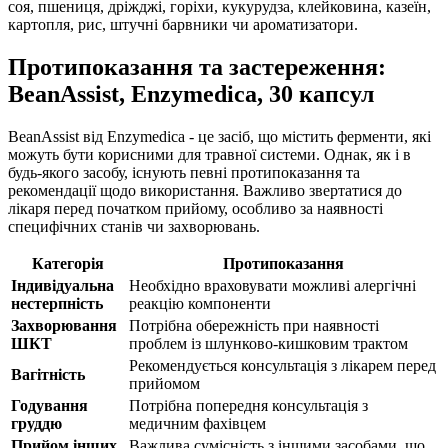
соя, пшениця, дріжджі, горіхи, кукурудза, клейковина, казеїн,
картопля, рис, штучні барвники чи ароматизатори.
Протипоказання та застереження:
BeanAssist, Enzymedica, 30 капсул
BeanAssist від Enzymedica - це засіб, що містить ферменти, які
можуть бути корисними для травної системи. Однак, як і в
будь-якого засобу, існують певні протипоказання та
рекомендації щодо використання. Важливо звертатися до
лікаря перед початком прийому, особливо за наявності
специфічних станів чи захворювань.
Категорія
Протипоказання
Індивідуальна
Необхідно враховувати можливі алергічні
нестерпність
реакцію компоненти
Захворювання
Потрібна обережність при наявності
ШКТ
проблем із шлунково-кишковим трактом
Рекомендується консультація з лікарем перед
Вагітність
прийомом
Годування
Потрібна попередня консультація з
груддю
медичним фахівцем
Прийом інших
Важлива сумісність з іншими засобами, що