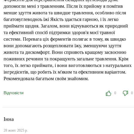
допомогли мені з травленням. Після їх прийому я помітив
менше здуття живота та швидше травлення, особливо після
багатовуглеводноъ їжі Якість здається гарною, і їх легко
приймати щодня. Загалом, вони відчуваються як природний
та ефективний спосіб підтримки здоров'я моєї травної
системи. Перевага ціх ферментів полягає в тому, як швидко
вони допомагають розщеплювати їжу, зменшуючи здуття
живота та дискомфорт. Вони сприяють кращому засвоєнню
поживних речовин та покращують загальне травлення. Крім
того, їх легко приймати, і вони виготовляються з натуральних
інгредієнтів, що робить їх м'яким та ефективним варіантом.
Рекомендовала багатьом своїм знайомим.
Відповісти
0
0
Інна
28 жовт. 2025 р.