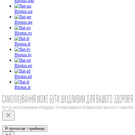
Biotus.
md
Biotus.
uz
Biotus.
ge
Biotus.
ro
Biotus.
lt
Biotus.
lv
Biotus.
ee
Biotus.
pl
Biotus.
it
Я прочитав і приймаю