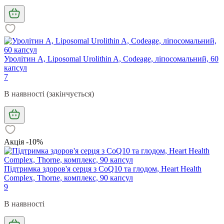
Уролітин А, Liposomal Urolithin A, Codeage, ліпосомальний, 60
капсул
7
В наявності (закінчується)
Акція -10%
Підтримка здоров'я серця з CoQ10 та глодом, Heart Health
Complex, Thorne, комплекс, 90 капсул
9
В наявності