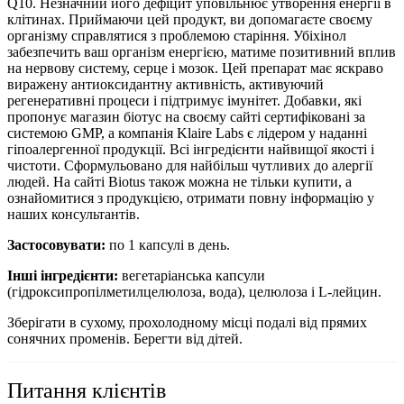
Q10. Незначний його дефіцит уповільнює утворення енергії в
клітинах. Приймаючи цей продукт, ви допомагаєте своєму
організму справлятися з проблемою старіння. Убіхінол
забезпечить ваш організм енергією, матиме позитивний вплив
на нервову систему, серце і мозок. Цей препарат має яскраво
виражену антиоксидантну активність, активуючий
регенеративні процеси і підтримує імунітет. Добавки, які
пропонує магазин біотус на своєму сайті сертифіковані за
системою GMP, а компанія Klaire Labs є лідером у наданні
гіпоалергенної продукції. Всі інгредієнти найвищої якості і
чистоти. Сформульовано для найбільш чутливих до алергії
людей. На сайті Biotus також можна не тільки купити, а
ознайомитися з продукцією, отримати повну інформацію у
наших консультантів.
Застосовувати:
по 1 капсулі в день.
Інші інгредієнти:
вегетаріанська капсули
(гідроксипропілметилцелюлоза, вода), целюлоза і L-лейцин.
Зберігати в сухому, прохолодному місці подалі від прямих
сонячних променів. Берегти від дітей.
Питання клієнтів