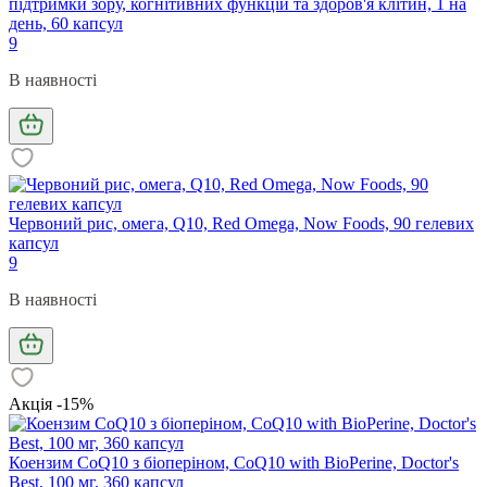
підтримки зору, когнітивних функцій та здоров'я клітин, 1 на
день, 60 капсул
9
В наявності
Червоний рис, омега, Q10, Red Omega, Now Foods, 90 гелевих
капсул
9
В наявності
Акція -15%
Коензим CoQ10 з біоперіном, CoQ10 with BioPerine, Doctor's
Best, 100 мг, 360 капсул