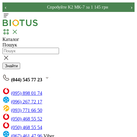
‹
›
Спробуйте K2 MK-7 за 1 145 грн
Каталог
Пошук
Знайти
(044) 545 77 23
(095) 898 01 74
(096) 267 72 17
(093) 771 66 50
(050) 468 55 52
(050) 468 55 54
(067) 461 47 96
Viber