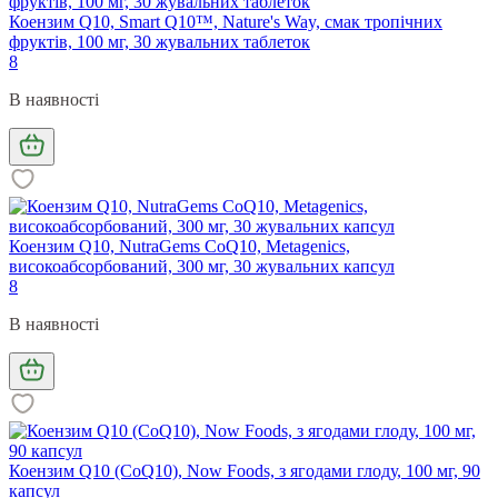
Коензим Q10, Smart Q10™, Nature's Way, смак тропічних
фруктів, 100 мг, 30 жувальних таблеток
8
В наявності
Коензим Q10, NutraGems CoQ10, Metagenics,
високоабсорбований, 300 мг, 30 жувальних капсул
8
В наявності
Коензим Q10 (CoQ10), Now Foods, з ягодами глоду, 100 мг, 90
капсул