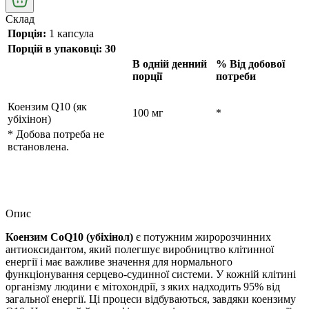
Склад
Порція:
1 капсула
Порцій в упаковці: 30
В одній денний
% Від добової
порції
потреби
Коензим Q10 (як
100 мг
*
убіхінон)
* Добова потреба не
встановлена.
Опис
Коензим CoQ10 (убіхінол)
є потужним жиророзчинних
антиоксидантом, який полегшує виробництво клітинної
енергії і має важливе значення для нормального
функціонування серцево-судинної системи. У кожній клітині
організму людини є мітохондрії, з яких надходить 95% від
загальної енергії. Ці процеси відбуваються, завдяки коензиму