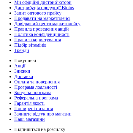
Ми офіційні дистриб’ютори
Дистрибуція продукції Biotus
Запит оптового прайсу
Продавати на маркетплейсі
Довідковий центр маркетплейсу
Правила проведення акцій
Політика конфіденційності
Правила користування
Підбір вітамінів
Тренди
Покупцеві
Акції
Знижки
Доставка
Оплата та повернення
Програма лояльності
Бонусна програма
Реферальна програма
Гарантія якості
Поширені питання
Залиште відгук про магазин
Наші магазини
Підпишіться на розсилку