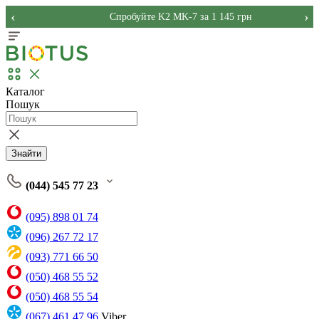
‹
›
Спробуйте K2 MK-7 за 1 145 грн
Каталог
Пошук
Знайти
(044) 545 77 23
(095) 898 01 74
(096) 267 72 17
(093) 771 66 50
(050) 468 55 52
(050) 468 55 54
(067) 461 47 96
Viber