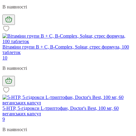
В наявності
Вітаміни групи В + С, B-Complex, Solgar, стрес формула, 100
таблеток
10
В наявності
5-HTP, 5-гідрокси L-триптофан, Doctor's Best, 100 мг, 60
веганських капсул
9
В наявності