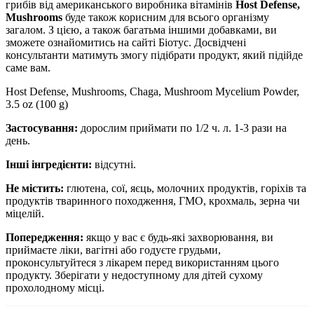
грибів від американського виробника
вітамінів
Host Defense,
Mushrooms
буде також корисним для всього організму
загалом. З цією, а також багатьма іншими добавками, ви
зможете ознайомитись на сайті Біотус. Досвідчені
консультанти матимуть змогу підібрати продукт, який підійде
саме вам.
Host Defense, Mushrooms, Chaga, Mushroom Mycelium Powder,
3.5 oz (100 g)
Застосування:
дорослим
приймати по 1/2 ч. л. 1-3 рази на
день.
Інші інгредієнти:
відсутні.
Не містить:
глютена, сої, яєць, молочних продуктів, горіхів та
продуктів тваринного походження, ГМО, крохмаль, зерна чи
міцелій.
Попередження:
якщо у вас є будь-які захворювання, ви
приймаєте ліки, вагітні або годуєте грудьми,
проконсультуйтеся з лікарем перед використанням цього
продукту. Зберігати у недоступному для дітей сухому
прохолодному місці.