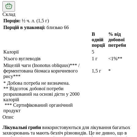
Склад
Порція:
½ ч. л. (1,5 г)
Порцій в упаковці:
близько 66
В
% від
одній
добової
порції
потреби
Калорії
5
Усього вуглеводів
1 г
<1%**
Міцелій чаги (Inonotus obliquus)***
/
ферментована біомаса коричневого
1,5 г
*
рису***
* Добова потреба не визначена.
** Відсоток добової потреби
розрахований на основі дієти у 2000
калорій
​ *** Сертифікований органічний
продукт
Опис
Лікувальні гриби
використовуються для лікування багатьох
захворювань та мають безліч різновидів. Це не дивно, що в