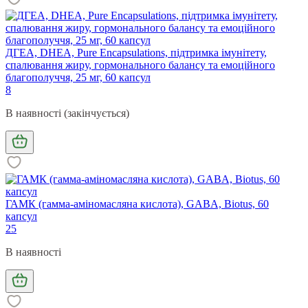
ДГЕА, DHEA, Pure Encapsulations, підтримка імунітету,
спалювання жиру, гормонального балансу та емоційного
благополуччя, 25 мг, 60 капсул
8
В наявності (закінчується)
ГАМК (гамма-аміномасляна кислота), GABA, Biotus, 60
капсул
25
В наявності