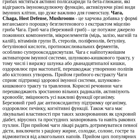
грибах містяться активні полісахариди та бета-глюкани, які
відіграють імуномодулюючу функцію, активізуючи різні види
імунних клітин, що дуже важливо для гомеостазу.
Чага,
Chaga, Host Defense, Mushrooms
- це харчова добавка у формі
веганського порошку безглютенового з екстрактом міцелію
гриба Чага. Гриб чага (березовий гриб) – це потужне джерело
поживних компонентів, мікроелементів (мідь, залізо, магній та
калій), вітамінів групи В, стеролів, поліфенолів, бетуліну,
бетулінової кислоти, протиокислювальних ферментів,
особливо суперооксиддисмутази. Чага є найпотужнішим
активатором імунної системи, шлунково-кишкового тракту, у
тому числі і виразку шлунка або дванадцятипалої кишки,
оздоровлює
при мастопатії, перешкоджає утворенню поліпів
або кістозних утворень. Прийом грибного екстракту Чаги
сприяє
підтримці
здорової імунної системи, шлунково-
кишкового тракту та травлення. Корисні речовини чаги
перешкоджають зростанню вільних радикалів,
активізують
кровообіг,
зміцнюють
усі важливі функції організму.
Березовий гриб
дає
антиоксидантну підтримку організму,
оздоровлює
печінку, когнітивні функції. Також чага має
лікувальні властивості при таких захворюваннях як цукровий
діабет, вірусних та простудних захворювань та навіть ракових
пухлин.
При прийомі чаги лікарі радять дотримуватися певної
дієти, виключити з раціону жирне, солодке, солоне, гостре та
відмовитися від алкогольних напоїв.
Прийом цих популярних