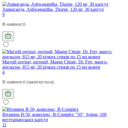
Ашваганда, Ashwagandha, Thorne, 120 мг, 30 капсул
9
В наявності
Магній цитрат, питний, Magne Citrate, Dr. Frei, манго-
апельсин, 815 мг, 20 рідких стиків по 15 мл кожен
4
В наявності (закінчується)
Вітаміни В-50, комплекс, B-Complex "50", Solgar, 100
вегетаріанських капсул
11