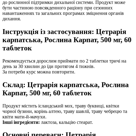
до рослинної підтримки дихальної системи. Продукт може
бути частиною повсякденного раціону при сезонних
навантаженнях та загальних програмах зміцнення органів
дихання.
Інструкція із застосування: Цетрарія
карпатська, Рослина Карпат, 500 мг, 60
таблеток
Рекомендується дорослим приймати по 2 таблетки тричі на
день за 30 хвилин до їди протягом 4 тижнів.
За потреби курс можна повторити.
Склад: Цетрарія карпатська, Рослина
Карпат, 500 мг, 60 таблеток
Продукт містить ісландський мох, траву буквиці, квітки
чорної бузини, корінь алтею, траву шавлії, траву чебрецю та
квіти мати-й-мачухи.
Інші інгредієнти:
лактоза, кальцію стеарат.
Основні переваги: Цетрарія