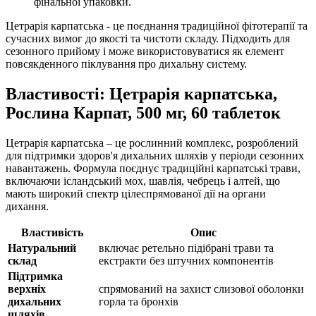
фінальної упаковки.
Цетрарія карпатська - це поєднання традиційної фітотерапії та
сучасних вимог до якості та чистоти складу. Підходить для
сезонного прийому і може використовуватися як елемент
повсякденного піклування про дихальну систему.
Властивості: Цетрарія карпатська,
Рослина Карпат, 500 мг, 60 таблеток
Цетрарія карпатська – це рослинний комплекс, розроблений
для підтримки здоров'я дихальних шляхів у періоди сезонних
навантажень. Формула поєднує традиційні карпатські трави,
включаючи ісландський мох, шавлія, чебрець і алтей, що
мають широкий спектр цілеспрямованої дії на органи
дихання.
Властивість
Опис
Натуральний
включає ретельно підібрані трави та
склад
екстракти без штучних компонентів
Підтримка
верхніх
спрямований на захист слизової оболонки
дихальних
горла та бронхів
шляхів