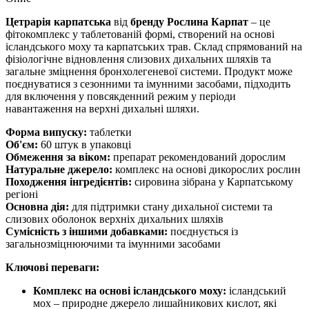
Цетрарія карпатська
від
бренду Рослина Карпат
– це
фітокомплекс у таблетованій формі, створений на основі
ісландського моху та карпатських трав. Склад спрямований на
фізіологічне відновлення слизових дихальних шляхів та
загальне зміцнення бронхолегеневої системи. Продукт може
поєднуватися з сезонними та імунними засобами, підходить
для включення у повсякденний режим у періоди
навантаження на верхні дихальні шляхи.
Форма випуску:
таблетки
Об'єм:
60 штук в упаковці
Обмеження за віком:
препарат рекомендований дорослим
Натуральне джерело:
комплекс на основі дикорослих рослин
Походження інгредієнтів:
сировина зібрана у Карпатському
регіоні
Основна дія:
для підтримки стану дихальної системи та
слизових оболонок верхніх дихальних шляхів
Сумісність з іншими добавками:
поєднується із
загальнозміцнюючими та імунними засобами
Ключові переваги:
Комплекс на основі ісландського моху:
ісландський
мох – природне джерело лишайникових кислот, які