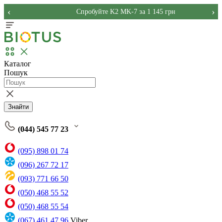
‹
›
Спробуйте K2 MK-7 за 1 145 грн
Каталог
Пошук
Знайти
(044) 545 77 23
(095) 898 01 74
(096) 267 72 17
(093) 771 66 50
(050) 468 55 52
(050) 468 55 54
(067) 461 47 96
Viber