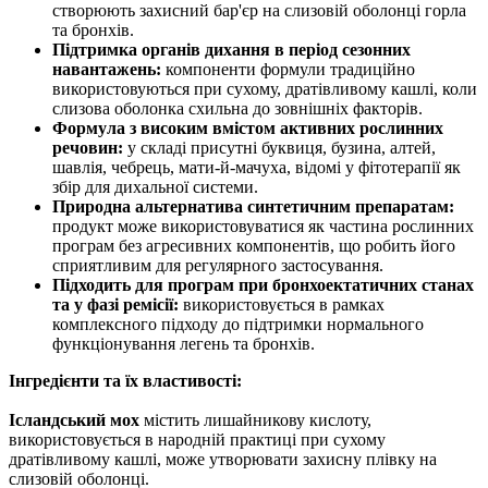
створюють захисний бар'єр на слизовій оболонці горла
та бронхів.
Підтримка органів дихання в період сезонних
навантажень:
компоненти формули традиційно
використовуються при сухому, дратівливому кашлі, коли
слизова оболонка схильна до зовнішніх факторів.
Формула з високим вмістом активних рослинних
речовин:
у складі присутні буквиця, бузина, алтей,
шавлія, чебрець, мати-й-мачуха, відомі у фітотерапії як
збір для дихальної системи.
Природна альтернатива синтетичним препаратам:
продукт може використовуватися як частина рослинних
програм без агресивних компонентів, що робить його
сприятливим для регулярного застосування.
Підходить для програм при бронхоектатичних станах
та у фазі ремісії:
використовується в рамках
комплексного підходу до
підтримки
нормального
функціонування легень та бронхів.
Інгредієнти та їх властивості:
Ісландський мох
містить лишайникову кислоту,
використовується в народній практиці при сухому
дратівливому кашлі, може утворювати захисну плівку на
слизовій оболонці.