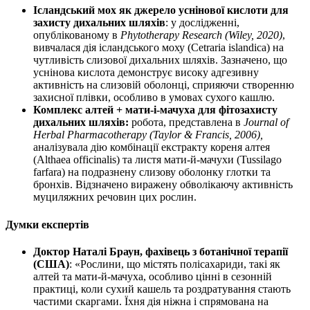
Ісландський мох як джерело уснінової кислоти для
захисту дихальних шляхів
: у дослідженні,
опублікованому в
Phytotherapy Research (Wiley, 2020)
,
вивчалася
дія
ісландського моху
(Cetraria islandica) на
чутливість слизової дихальних шляхів. Зазначено, що
уснінова кислота демонструє високу адгезивну
активність на слизовій оболонці, сприяючи створенню
захисної плівки, особливо в умовах сухого кашлю.
Комплекс алтей + мати-і-мачуха для
фітозахисту
дихальних шляхів:
робота, представлена в
Journal of
Herbal Pharmacotherapy (Taylor & Francis, 2006)
,
аналізувала
дію
комбінації екстракту кореня алтея
(Althaea officinalis) та листя мати-й-мачухи (Tussilago
farfara) на подразнену слизову оболонку глотки та
бронхів. Відзначено виражену обволікаючу активність
муциляжних речовин цих рослин.
Думки експертів
Доктор Наталі Браун, фахівець з ботанічної терапії
(США)
: «Рослини, що містять полісахариди, такі як
алтей та мати-й-мачуха, особливо цінні в сезонній
практиці, коли сухий кашель та роздратування стають
частими скаргами. Їхня дія ніжна і спрямована на