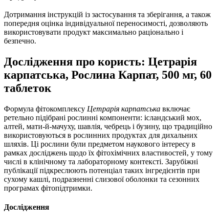
Дотримання інструкцій із застосування та зберігання, а також
попередня оцінка індивідуальної переносимості,
дозволяють
використовувати продукт максимально раціонально і
безпечно.
Дослідження про користь: Цетрарія
карпатська, Рослина Карпат, 500 мг, 60
таблеток
Формула фітокомплексу
Цетрарія карпатська
включає
ретельно підібрані рослинні компоненти: ісландський мох,
алтей, мати-й-мачуху, шавлія, чебрець і бузину, що традиційно
використовуються в рослинних продуктах для дихальних
шляхів. Ці рослини були предметом наукового інтересу в
рамках досліджень щодо їх фітохімічних властивостей, у тому
числі в клінічному та лабораторному контексті. Зарубіжні
публікації підкреслюють потенціал таких інгредієнтів при
сухому кашлі, подразненні слизової оболонки та сезонних
програмах фітопідтримки.
Дослідження