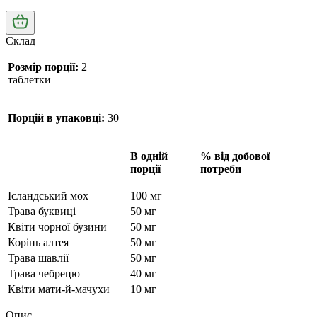
Склад
Розмір порції:
2
таблетки
Порцій в упаковці:
30
В одній
% від добової
порції
потреби
Ісландський мох
100 мг
Трава буквиці
50 мг
Квіти чорної бузини
50 мг
Корінь алтея
50 мг
Трава шавлії
50 мг
Трава чебрецю
40 мг
Квіти мати-й-мачухи
10 мг
Опис