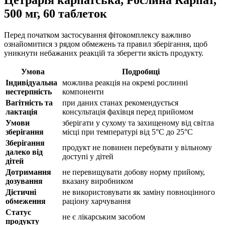
Цетрарія карпатська, Рослина Карпат,
500 мг, 60 таблеток
Перед початком застосування фітокомплексу важливо
ознайомитися з рядом обмежень та правил зберігання, щоб
уникнути небажаних реакцій та зберегти якість продукту.
Умова
Подробиці
Індивідуальна
можлива реакція на окремі рослинні
нестерпність
компоненти
Вагітність та
при даних станах рекомендується
лактація
консультація фахівця перед прийомом
Умови
зберігати у сухому та захищеному від світла
зберігання
місці при температурі від 5°С до 25°С
Зберігання
продукт не повинен перебувати у вільному
далеко від
доступі у дітей
дітей
Дотримання
не перевищувати добову норму прийому,
дозування
вказану виробником
Дієтичні
не використовувати як заміну повноцінного
обмеження
раціону харчування
Статус
не є лікарським засобом
продукту