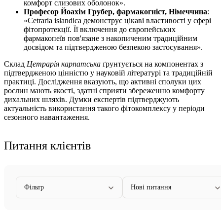
комфорт слизових оболонок».
Професор Йоахім Грубер, фармакогніст, Німеччина
:
«Cetraria islandica демонструє цікаві властивості у сфері
фітопротекції. Її включення до європейських
фармакопеїв пов'язане з накопиченим традиційним
досвідом та підтвердженою безпекою застосування».
Склад
Цетрарія карпатська
ґрунтується на компонентах з
підтвердженою цінністю у науковій літературі та традиційній
практиці. Дослідження вказують, що активні сполуки цих
рослин мають якості, здатні
сприяти
збереженню комфорту
дихальних шляхів. Думки експертів підтверджують
актуальність використання такого фітокомплексу у періоди
сезонного навантаження.
Питання клієнтів
Фільтр
Нові питання