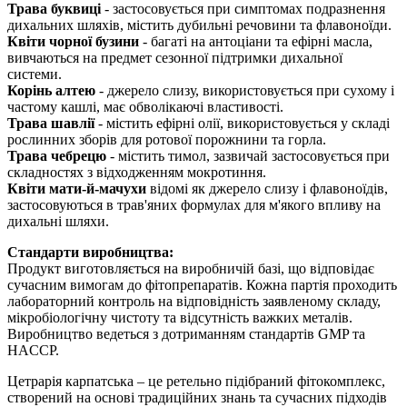
Трава буквиці
- застосовується при симптомах подразнення
дихальних шляхів, містить дубильні речовини та флавоноїди.
Квіти чорної бузини
- багаті на антоціани та ефірні масла,
вивчаються на предмет сезонної підтримки дихальної
системи.
Корінь алтею
- джерело слизу, використовується при сухому і
частому кашлі, має обволікаючі властивості.
Трава шавлії
- містить ефірні олії, використовується у складі
рослинних зборів для ротової порожнини та горла.
Трава чебрецю
- містить тимол, зазвичай застосовується при
складностях з відходженням мокротиння.
Квіти мати-й-мачухи
відомі як джерело слизу і флавоноїдів,
застосовуються в трав'яних формулах для м'якого впливу на
дихальні шляхи.
Стандарти виробництва:
Продукт виготовляється на виробничій базі, що відповідає
сучасним вимогам до фітопрепаратів. Кожна партія проходить
лабораторний контроль на відповідність заявленому складу,
мікробіологічну чистоту та відсутність важких металів.
Виробництво ведеться з дотриманням стандартів GMP та
HACCP.
Цетрарія карпатська – це ретельно підібраний фітокомплекс,
створений на основі традиційних знань та сучасних підходів