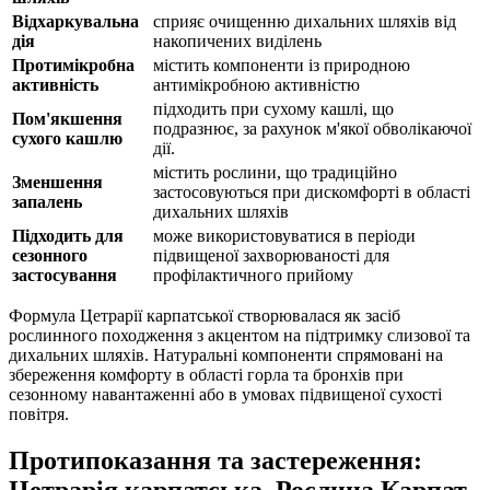
Відхаркувальна
сприяє очищенню дихальних шляхів від
дія
накопичених виділень
Протимікробна
містить компоненти із природною
активність
антимікробною активністю
підходить при сухому кашлі, що
Пом'якшення
подразнює, за рахунок м'якої обволікаючої
сухого кашлю
дії.
містить рослини, що традиційно
Зменшення
застосовуються при дискомфорті в області
запалень
дихальних шляхів
Підходить для
може використовуватися в періоди
сезонного
підвищеної захворюваності для
застосування
профілактичного прийому
Формула Цетрарії карпатської створювалася як засіб
рослинного походження з акцентом на підтримку слизової та
дихальних шляхів. Натуральні компоненти спрямовані на
збереження комфорту в області горла та бронхів при
сезонному навантаженні або в умовах підвищеної сухості
повітря.
Протипоказання та застереження: