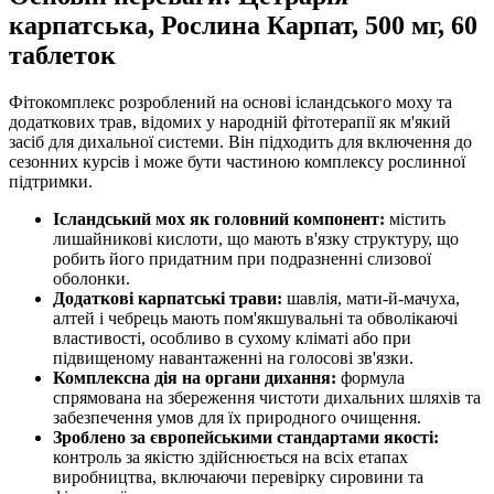
карпатська, Рослина Карпат, 500 мг, 60
таблеток
Фітокомплекс розроблений на основі ісландського моху та
додаткових трав, відомих у народній фітотерапії як м'який
засіб для дихальної системи. Він підходить для включення до
сезонних курсів і може бути частиною комплексу рослинної
підтримки.
Ісландський мох як головний компонент:
містить
лишайникові кислоти, що мають в'язку структуру, що
робить його придатним при подразненні слизової
оболонки.
Додаткові карпатські трави:
шавлія, мати-й-мачуха,
алтей і чебрець мають пом'якшувальні та обволікаючі
властивості, особливо в сухому кліматі або при
підвищеному навантаженні на голосові зв'язки.
Комплексна дія на органи дихання:
формула
спрямована на збереження чистоти дихальних шляхів та
забезпечення умов для їх природного очищення.
Зроблено за європейськими стандартами якості:
контроль за якістю здійснюється на всіх етапах
виробництва, включаючи перевірку сировини та