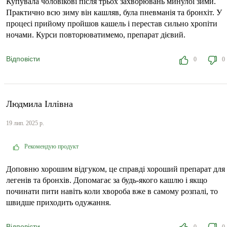
Купувала чоловікові після трьох захворювань минулої зими.
Практично всю зиму він кашляв, була пневманія та бронхіт. У
процесі прийому пройшов кашель і перестав сильно хропіти
ночами. Курси повторюватимемо, препарат дієвий.
Відповісти
0
0
Людмила Іллівна
19 лип. 2025 р.
Рекомендую продукт
Доповню хорошим відгуком, це справді хороший препарат для
легенів та бронхів. Допомагає за будь-якого кашлю і якщо
починати пити навіть коли хвороба вже в самому розпалі, то
швидше приходить одужання.
Відповісти
0
0