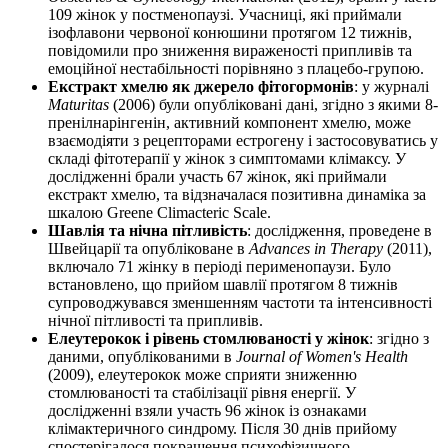
109 жінок у постменопаузі. Учасниці, які приймали
ізофлавони червоної конюшини протягом 12 тижнів,
повідомили про зниження вираженості припливів та
емоційної нестабільності порівняно з плацебо-групою.
Екстракт хмелю як джерело фітогормонів
: у журналі
Maturitas
(2006) були опубліковані дані, згідно з якими 8-
пренілнарінгенін, активний компонент хмелю, може
взаємодіяти з рецепторами естрогену і застосовуватись у
складі фітотерапії у жінок з симптомами клімаксу. У
дослідженні брали участь 67 жінок, які приймали
екстракт хмелю, та відзначалася позитивна динаміка за
шкалою Greene Climacteric Scale.
Шавлія та нічна пітливість
: дослідження, проведене в
Швейцарії та опубліковане в
Advances in Therapy
(2011),
включало 71 жінку в періоді перименопаузи. Було
встановлено, що прийом шавлії протягом 8 тижнів
супроводжувався зменшенням частоти та інтенсивності
нічної пітливості та припливів.
Елеутерокок і рівень стомлюваності у жінок
: згідно з
даними, опублікованими в
Journal of Women's Health
(2009), елеутерокок може сприяти зниженню
стомлюваності та стабілізації рівня енергії. У
дослідженні взяли участь 96 жінок із ознаками
клімактеричного синдрому. Після 30 днів прийому
спостерігалося покращення психофізичного