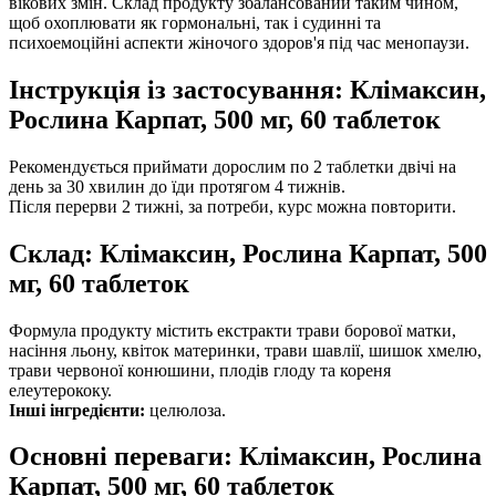
вікових змін. Склад продукту збалансований таким чином,
щоб охоплювати як гормональні, так і судинні та
психоемоційні аспекти жіночого здоров'я під час менопаузи.
Інструкція із застосування: Клімаксин,
Рослина Карпат, 500 мг, 60 таблеток
Рекомендується приймати дорослим по 2 таблетки двічі на
день за 30 хвилин до їди протягом 4 тижнів.
Після перерви 2 тижні, за потреби, курс можна повторити.
Склад: Клімаксин, Рослина Карпат, 500
мг, 60 таблеток
Формула продукту містить екстракти трави борової матки,
насіння льону, квіток материнки, трави шавлії, шишок хмелю,
трави червоної конюшини, плодів глоду та кореня
елеутерококу.
Інші інгредієнти:
целюлоза.
Основні переваги: Клімаксин, Рослина
Карпат, 500 мг, 60 таблеток