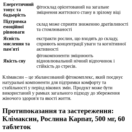
Енергетичний
фітосклад орієнтований на загальне
тонус та
зміцнення життєвого стану в зрілому віці
бадьорість
Підтримка
склад може сприяти зниженню дратівливості
емоційної
та стомлюваності
рівноваги
Ясність
екстракти рослин, що входять до складу,
мислення та
сприяють концентрації уваги та когнітивної
пам'яті
активності
фітокомпоненти
зміцнюють
Якість сну
відновлювальний нічний відпочинок і
стійкість до стресів.
Клімаксин – це збалансований фітокомплекс, який поєднує
натуральні компоненти для
підтримки
комфорту та
стабільності у період вікових змін. Продукт може бути
використаний у рамках загального підходу до збереження
жіночого здоров'я та якості життя.
Протипоказання та застереження:
Клімаксин, Рослина Карпат, 500 мг, 60
таблеток