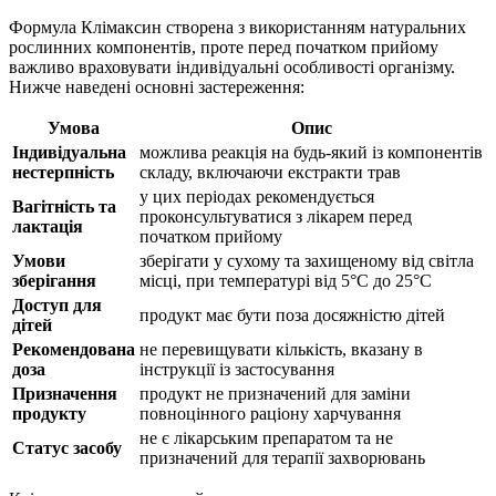
Формула Клімаксин створена з використанням натуральних
рослинних компонентів, проте перед початком прийому
важливо враховувати індивідуальні особливості організму.
Нижче наведені основні застереження:
Умова
Опис
Індивідуальна
можлива реакція на будь-який із компонентів
нестерпність
складу, включаючи екстракти трав
у цих періодах рекомендується
Вагітність та
проконсультуватися з лікарем перед
лактація
початком прийому
Умови
зберігати у сухому та захищеному від світла
зберігання
місці, при температурі від 5°С до 25°С
Доступ для
продукт має бути поза досяжністю дітей
дітей
Рекомендована
не перевищувати кількість, вказану в
доза
інструкції із застосування
Призначення
продукт не призначений для заміни
продукту
повноцінного раціону харчування
не є лікарським препаратом та не
Статус засобу
призначений для
терапії
захворювань