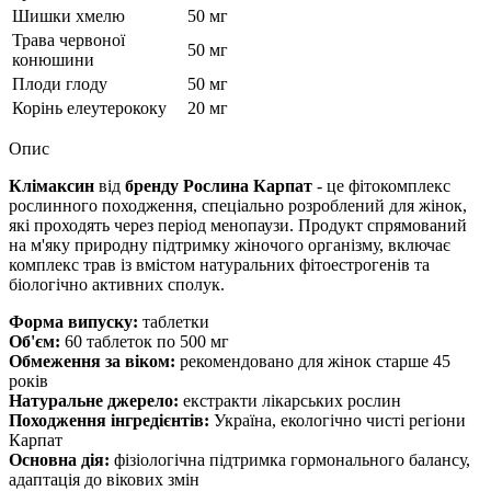
Шишки хмелю
50 мг
Трава червоної
50 мг
конюшини
Плоди глоду
50 мг
Корінь елеутерококу
20 мг
Опис
Клімаксин
від
бренду Рослина Карпат
- це фітокомплекс
рослинного походження, спеціально розроблений для жінок,
які проходять через період менопаузи. Продукт спрямований
на м'яку природну підтримку жіночого організму, включає
комплекс трав із вмістом натуральних фітоестрогенів та
біологічно активних сполук.
Форма випуску:
таблетки
Об'єм:
60 таблеток по 500 мг
Обмеження за віком:
рекомендовано для жінок старше 45
років
Натуральне джерело:
екстракти лікарських рослин
Походження інгредієнтів:
Україна, екологічно чисті регіони
Карпат
Основна дія:
фізіологічна підтримка гормонального балансу,
адаптація до вікових змін