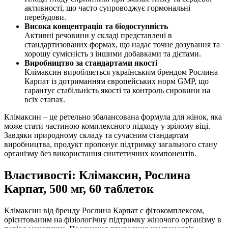
активності, що часто супроводжує гормональні
перебудови.
Висока концентрація та біодоступність
Активні речовини у складі представлені в
стандартизованих формах, що
надає
точне дозування та
хорошу сумісність з іншими добавками та дієтами.
Виробництво за стандартами якості
Клімаксин виробляється українським брендом Рослина
Карпат із дотриманням європейських норм GMP, що
гарантує стабільність якості та контроль сировини на
всіх етапах.
Клімаксин – це ретельно збалансована формула для жінок, яка
може стати частиною комплексного підходу у зрілому віці.
Завдяки природному складу та сучасним стандартам
виробництва, продукт пропонує підтримку загального стану
організму без використання синтетичних компонентів.
Властивості: Клімаксин, Рослина
Карпат, 500 мг, 60 таблеток
Клімаксин від бренду Рослина Карпат є фітокомплексом,
орієнтованим на фізіологічну підтримку жіночого організму в