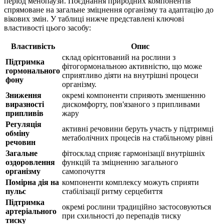
період менопаузи. Поєднання природних компонентів
спрямоване на загальне зміцнення організму та адаптацію до
вікових змін. У таблиці нижче представлені ключові
властивості цього засобу:
Властивість
Опис
склад орієнтований на рослини з
Підтримка
фітогормональною активністю, що може
гормонального
сприятливо
діяти
на внутрішні процеси
фону
організму.
Зниження
окремі компоненти сприяють зменшенню
виразності
дискомфорту, пов'язаного з припливами
припливів
жару
Регуляція
активні речовини беруть участь у
підтримці
обміну
метаболічних процесів на стабільному рівні
речовин
Загальне
фітосклад сприяє гармонізації внутрішніх
оздоровлення
функцій та зміцненню загального
організму
самопочуття
Помірна дія на
компоненти комплексу можуть сприяти
пульс
стабілізації ритму серцебиття
Підтримка
окремі рослини традиційно застосовуються
артеріального
при схильності до перепадів тиску
тиску