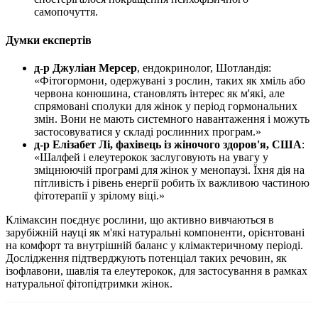
самопочуття.
Думки експертів
д-р Джуліан Мерсер
, ендокринолог, Шотландія:
«Фітогормони, одержувані з рослин, таких як хміль або
червона конюшина, становлять інтерес як м'які, але
спрямовані сполуки для жінок у період гормональних
змін. Вони не мають системного навантаження і можуть
застосовуватися у складі рослинних програм.»
д-р Елізабет Лі, фахівець із жіночого здоров'я, США
:
«Шалфей і елеутерокок заслуговують на увагу у
зміцнюючій
програмі для жінок у менопаузі. Їхня
дія
на
пітливість і рівень енергії робить їх важливою частиною
фітотерапії у зрілому віці.»
Клімаксин поєднує рослини, що активно вивчаються в
зарубіжній науці як м'які натуральні компоненти, орієнтовані
на комфорт та внутрішній баланс у клімактеричному періоді.
Дослідження підтверджують потенціал таких речовин, як
ізофлавони, шавлія та елеутерокок, для застосування в рамках
натуральної фітопідтримки жінок.