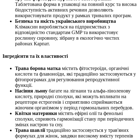
Таблетована форма в упаковці на повний курс та висока
біодоступність активних речовин дозволяють
використовувати продукт у рамках тривалих програм.
Безпека та якість українського виробництва
Клімаксин виробляється на підприємствах з
відповідністю стандартам GMP та використовує
рослинну сировину, зібрану в екологічно чистих
районах Карпат.
Інгредієнти та їх властивості
Трава борова матка
містить фітостероїди, органічні
кислоти та флавоноїди, які традиційно застосовуються у
фітопрограмах для регулювання репродуктивної
функції.
Насіння льону
багате на лігнани та альфа-ліноленову
кислоту, природні сполуки, які можуть впливати на
рецептори естрогенів і сприятливо сприймаються
жіночим організмом у період гормональних перебудов.
Квітки материнки
містять ефірні олії та фенольні
сполуки, сприяють гармонізації стану при періодичних
змінах настрою та сну.
Трава шавлії
традиційно застосовується у трав'яних
формулах для жінок, завдяки високому вмісту терпенів