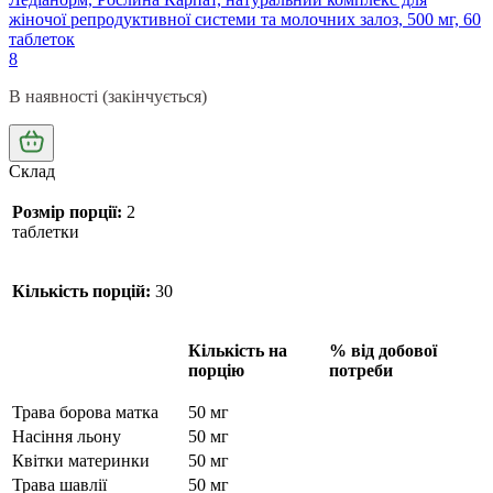
жіночої репродуктивної системи та молочних залоз, 500 мг, 60
таблеток
8
В наявності (закінчується)
Склад
Розмір порції:
2
таблетки
Кількість порцій:
30
Кількість на
% від добової
порцію
потреби
Трава борова матка
50 мг
Насіння льону
50 мг
Квітки материнки
50 мг
Трава шавлії
50 мг