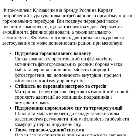
Фітокомплекс Клімаксин від бренду Рослина Карпат
розроблений з урахуванням потреб жіночого організму під час
гормональних перебудов. Він поєднує перевірені часом
рослинні компоненти, що застосовуються для збереження
емоційної та фізичної рівноваги, а також загального
самопочуття. Формула підходить для тривалого курсового
застосування та може доповнювати раціон при менопаузі.
Підтримка гормонального балансу
Склад комплексу орієнтований на фізіологічну
активність фітогормональних рослин: борова матка,
хміль та червона конюшина містять природні
фітоестрогени, які доповнюють внутрішні процеси
жіночого організму у зрілому віці.
Стійкість до перепадів настрою та стресів
Материнка і елеутерокок
зберігають
емоційний спокій,
сприяють адаптації до зовнішніх подразників і
внутрішніх змін.
Підтримання нормального сну та терморегуляції
Шавлія та хміль включені до складу завдяки своїм
властивостям регулювати нічну пітливість та зберігати
комфорт у період порушень сну.
Тонус серцево-судинної системи
Плоди глоду сприятливі при змінах тиску та серцевої