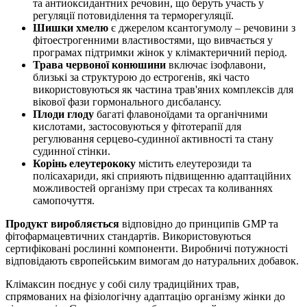
та антиоксидантних речовин, що беруть участь у
регуляції потовиділення та терморегуляції.
Шишки хмелю
є джерелом ксантогумолу – речовини з
фітоестрогенними властивостями, що вивчається у
програмах підтримки жінок у клімактеричний період.
Трава червоної конюшини
включає ізофлавони,
близькі за структурою до естрогенів, які часто
використовуються як частина трав'яних комплексів для
вікової фази гормонального дисбалансу.
Плоди глоду
багаті флавоноїдами та органічними
кислотами, застосовуються у фітотерапії для
регулювання серцево-судинної активності та стану
судинної стінки.
Корінь елеутерококу
містить елеутерозиди та
полісахариди, які сприяють підвищенню адаптаційних
можливостей організму при стресах та коливаннях
самопочуття.
Продукт виробляється
відповідно до принципів GMP та
фітофармацевтичних стандартів. Використовуються
сертифіковані рослинні компоненти. Виробничі потужності
відповідають європейським вимогам до натуральних добавок.
Клімаксин поєднує у собі силу традиційних трав,
спрямованих на фізіологічну адаптацію організму жінки до