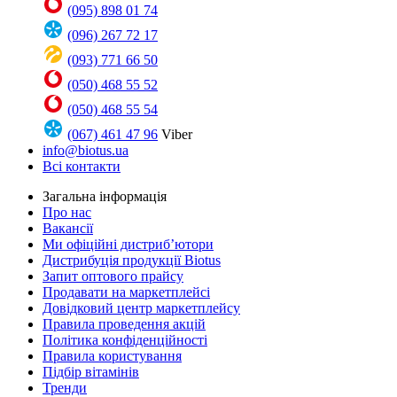
(095) 898 01 74
(096) 267 72 17
(093) 771 66 50
(050) 468 55 52
(050) 468 55 54
(067) 461 47 96
Viber
info@biotus.ua
Всі контакти
Загальна інформація
Про нас
Вакансії
Ми офіційні дистриб’ютори
Дистрибуція продукції Biotus
Запит оптового прайсу
Продавати на маркетплейсі
Довідковий центр маркетплейсу
Правила проведення акцій
Політика конфіденційності
Правила користування
Підбір вітамінів
Тренди