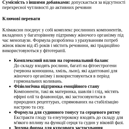
Сумісність з іншими добавками:
допускається за відсутності
перехресної чутливості до активних речовин
Ключові переваги
Клімаксин поєднує у собі комплекс рослинних компонентів,
вкладених у багаторівневу підтримку жіночого організму під
час менопаузи. Формула розроблена з урахуванням потреб
жінок віком від 45 років і містить речовини, які традиційно
використовуються у фітотерапії.
Комплексний вплив на гормональний баланс
До складу входять рослини, багаті на фітоестрогени
(червона конюшина, хміль, льон), які адаптовані для
жіночого організму і використовуються в період
гормональних коливань.
Фізіологічна підтримка емоційного стану
Компоненти, такі як материнка, шавлія і глід, містять
ефірні олії та флавоноїди, які застосовуються в
природних рецептурах, спрямованих на стабілізацію
настрою та сну.
Формула для судинного тонусу та серцевого ритму
Екстракти глоду та елеутерококу входять до складу для
м'якого впливу на функції серця та судин у віковій фазі.
Зручна форма для курсового застосування