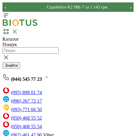
‹
›
Спробуйте K2 MK-7 за 1 145 грн
Каталог
Пошук
Знайти
(044) 545 77 23
(095) 898 01 74
(096) 267 72 17
(093) 771 66 50
(050) 468 55 52
(050) 468 55 54
(067) 461 47 96
Viber