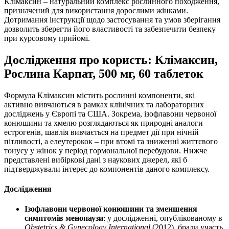
Клімаксин – натуральний комплекс рослинного походження,
призначений для використання дорослими жінками.
Дотримання інструкції щодо застосування та умов зберігання
дозволить зберегти його властивості та забезпечити безпеку
при курсовому прийомі.
Дослідження про користь: Клімаксин,
Рослина Карпат, 500 мг, 60 таблеток
Формула Клімаксин містить рослинні компоненти, які
активно вивчаються в рамках клінічних та лабораторних
досліджень у Європі та США. Зокрема, ізофлавони червоної
конюшини та хмелю розглядаються як природні аналоги
естрогенів, шавлія вивчається на предмет дії при нічній
пітливості, а елеутерокок – при втомі та зниженні життєвого
тонусу у жінок у період гормональної перебудови. Нижче
представлені вибіркові дані з наукових джерел, які б
підтверджували інтерес до компонентів даного комплексу.
Дослідження
Ізофлавони червоної конюшини та зменшення
симптомів менопаузи
: у дослідженні, опублікованому в
Obstetrics & Gynecology International
(2012), брали участь