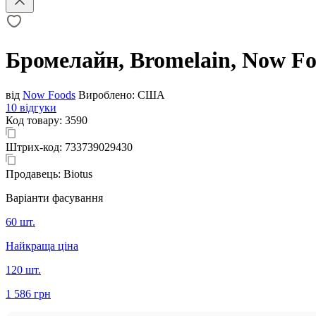
Бромелайн, Bromelain, Now Foo
від
Now Foods
Вироблено:
США
10 відгуки
Код товару:
3590
Штрих-код:
733739029430
Продавець:
Biotus
Варіанти фасування
60 шт.
Найкраща ціна
120 шт.
1 586 грн