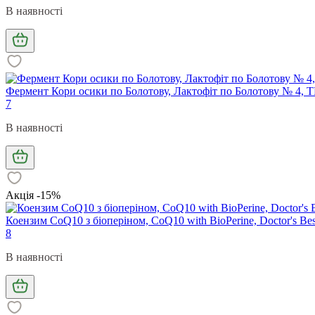
В наявності
Фермент Кори осики по Болотову, Лактофіт по Болотову № 4, 
7
В наявності
Акція -15%
Коензим CoQ10 з біоперіном, CoQ10 with BioPerine, Doctor's Best
8
В наявності