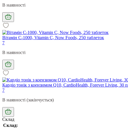
В наявності
Вітамін С-1000, Vitamin C, Now Foods, 250 таблеток
7
В наявності
Кардіо тонік з коензимом Q10, CardioHealth, Forever Living, 30 п
7
В наявності (закінчується)
Склад
Склад: