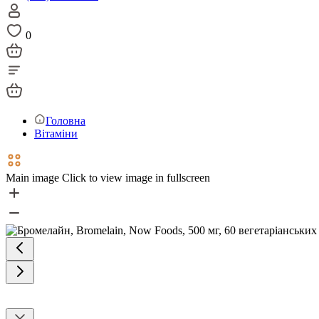
0
Головна
Вітаміни
Main image
Click to view image in fullscreen