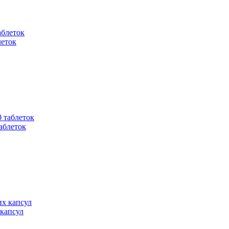
леток
таблеток
 капсул