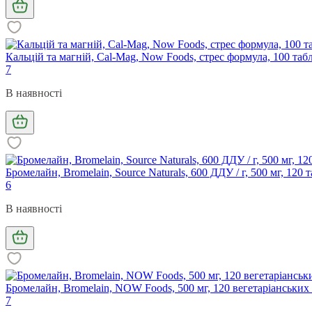
Кальцій та магній, Cal-Mag, Now Foods, стрес формула, 100 таб
7
В наявності
Бромелайн, Bromelain, Source Naturals, 600 ДДУ / г, 500 мг, 120 
6
В наявності
Бромелайн, Bromelain, NOW Foods, 500 мг, 120 вегетаріанських
7