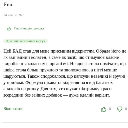
Яна
24 квіт. 2026 р.
Рекомендую продукт
Кращий позитивний відгук
Цей БАД став для мене приємним відкриттям. Обрала його не
як звичайний колаген, а саме як засіб, що стимулює власне
вироблення колагену в організмі. Невдовзі стала помічати, що
шкіра стала більш пружною та зволоженою, а нігті менше
шаруються. Також сподобалося, що капсули невеликі й зручні
у прийомі. Формула цікава та відрізняється від багатьох
аналогів на ринку. Для тих, хто шукає підтримку краси
зсередини без зайвих добавок — дуже вдалий варіант.
Відповісти
0
0