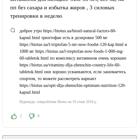
пп без сахара и избытка жиров , 3 силовых
тренировки в неделю
доброе утро https://biotus.ua/biosil-natural-factors-60-
kapsul.html триптофан есть в дозировке 500 мг
https://biotus.ua/l-triptofan-5-ntr-now-foodst-120-kap.html и
1000 мг https://biotus.ua/l-treptofan-now-foods-1-000-mg-
60-tabletok.html по комплексу витаминов очень хорошие
https://biotus.ua/vitaminy-dlja-zhenschin-country-life-60-
tabletok.html они хорошо усваиваются, если занимаетесь
спортом, то можете рассмотреть вариант
https://biotus.ua/opti-dlja-zhenschin-optimum-nutrition-120-
kapsul.html
Відповідь:
співробітник Biotus
на 19 січня 2018 р.
2
0