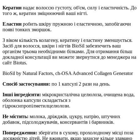
Кератин
надає волоссю густоту, об'єм, силу і еластичність. До
того ж, кератин зміцнюючий ваші нігті.
Еластин
робить шкіру пружною і еластичною, запобігаючи
появі тонких зморшок.
З віком кількість колагену, кератину і еластину зменшується.
Засіб для волосся, шкіри і нігтів BioSil забезпечить ваш
організм трьома необхідними білками. Для отримання більш
докладної консультації ви можете звернутися до менеджера на
сайт Biotus.
BioSil by Natural Factors, ch-OSA Advanced Collagen Generator
Спосіб застосування:
по 1 капсулі 2 рази на день.
Інші інгредієнти:
мікрокристалічна целюлоза, очищена вода,
оболонка капсули складається з
гідроксипропілметилцелюлози.
Не містить:
молока, дріжджів, цукру, натрію, штучних
добавок, підсолоджувачів, консервантів і барвників.
Попередження:
зберігати в сухому, прохолодному місці поза
досяжністю дітей. Не вживати, якщо захисне кільце зламано