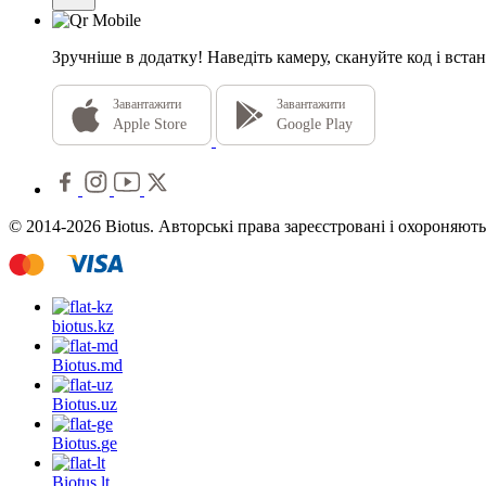
Зручніше в додатку!
Наведіть камеру, скануйте код і встан
Завантажити
Завантажити
Apple Store
Google Play
© 2014-2026 Biotus. Авторські права зареєстровані і охороняють
biotus.
kz
Biotus.
md
Biotus.
uz
Biotus.
ge
Biotus.
lt