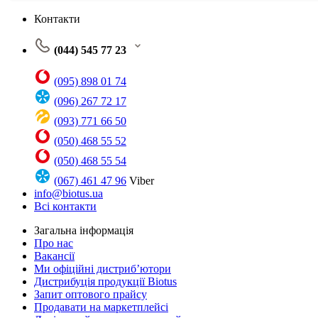
Контакти
(044) 545 77 23
(095) 898 01 74
(096) 267 72 17
(093) 771 66 50
(050) 468 55 52
(050) 468 55 54
(067) 461 47 96
Viber
info@biotus.ua
Всі контакти
Загальна інформація
Про нас
Вакансії
Ми офіційні дистриб’ютори
Дистрибуція продукції Biotus
Запит оптового прайсу
Продавати на маркетплейсі