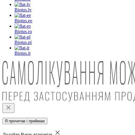
Biotus.
lv
Biotus.
ee
Biotus.
ro
Biotus.
pl
Biotus.
it
Я прочитав і приймаю
Додайте Вашу відповідь