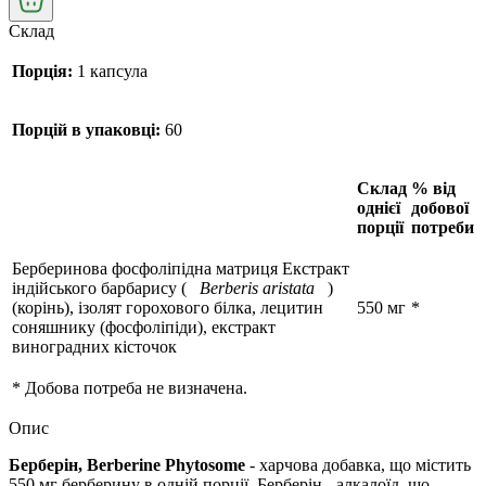
Склад
Порція:
1 капсула
Порцій в упаковці:
60
Склад
% від
однієї
добової
порції
потреби
Берберинова фосфоліпідна матриця Екстракт
індійського барбарису (
Berberis aristata
)
(корінь), ізолят горохового білка, лецитин
550 мг
*
соняшнику (фосфоліпіди), екстракт
виноградних кісточок
* Добова потреба не визначена.
Опис
Берберін, Berberine Phytosome
- харчова добавка, що містить
550 мг берберину в одній порції. Берберін - алкалоїд, що