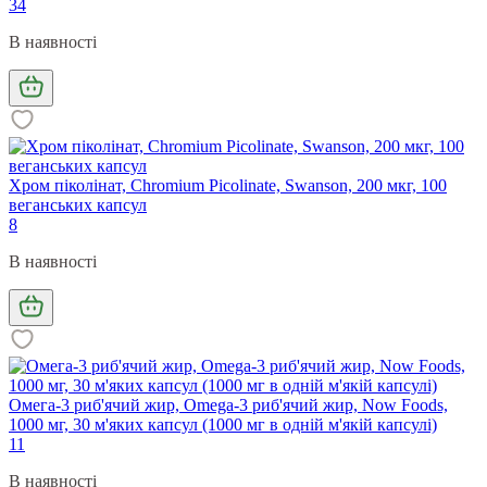
34
В наявності
Хром піколінат, Chromium Picolinate, Swanson, 200 мкг, 100
веганських капсул
8
В наявності
Омега-3 риб'ячий жир, Omega-3 риб'ячий жир, Now Foods,
1000 мг, 30 м'яких капсул (1000 мг в одній м'якій капсулі)
11
В наявності