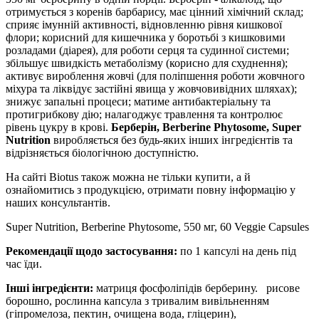
отримується з коренів барбарису, має цінний хімічний склад;
сприяє імунній активності, відновленню рівня кишкової
флори; корисний для кишечника у боротьбі з кишковими
розладами (діарея), для роботи серця та судинної системи;
збільшує швидкість метаболізму (корисно для схуднення);
активує вироблення жовчі (для поліпшення роботи жовчного
міхура та ліквідує застійні явища у жовчовивідних шляхах);
знижує запальні процеси; матиме антибактеріальну та
протигрибкову дію; налагоджує травлення та контролює
рівень цукру в крові.
Берберін, Berberine Phytosome, Super
Nutrition
виробляється без будь-яких інших інгредієнтів та
відрізняється біологічною доступністю.
На сайті Biotus також можна не тільки купити, а й
ознайомитись з продукцією, отримати повну інформацію у
наших консультантів.
Super Nutrition, Berberine Phytosome, 550 мг, 60 Veggie Capsules
Рекомендації щодо застосування:
по 1 капсулі на день під
час їди.
Інші інгредієнти:
матриця фосфоліпідів берберину.
рисове
борошно, рослинна капсула з тривалим вивільненням
(гіпромелоза, пектин, очищена вода, гліцерин),