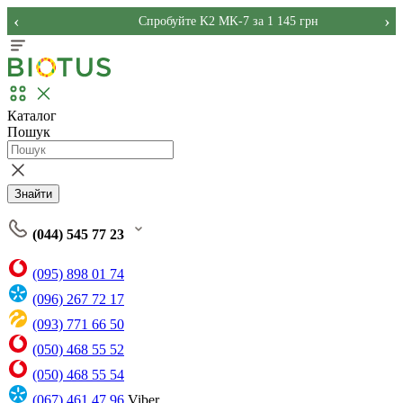
‹
›
Спробуйте K2 MK-7 за 1 145 грн
Каталог
Пошук
Знайти
(044) 545 77 23
(095) 898 01 74
(096) 267 72 17
(093) 771 66 50
(050) 468 55 52
(050) 468 55 54
(067) 461 47 96
Viber