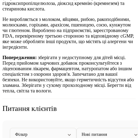
гідроксипропілцелюлоза, діоксид кремнію (кремнезем) та
стеаринова кислота.
Не виробляється з молоком, яйцями, рибою, ракоподібними,
молюсками, горіхами, арахісом, пшеницею, соєю, кунжутом
чи глютеном. Вироблено на підприємстві, зареєстрованому
FDA, перевіреному третьою стороною та відповідному cGMP,
яке може обробляти інші продукти, що містять ці алергени чи
інгредієнти.
Попередження:
зберігати у недоступному для дітей місці.
Перед прийомом харчових добавок проконсультуйтеся з
ліцензованим лікарем, фармацевтом, натуропатом або іншим
спеціалістом з охорони здоров'я.
Запечатано для вашої
безпеки. Не використовуйте, якщо герметичність відсутня або
зламана. Зберігати у сухому прохолодному місці. Берегти від
тепла, світла та вологи.
Питання клієнтів
Фільтр
Нові питання