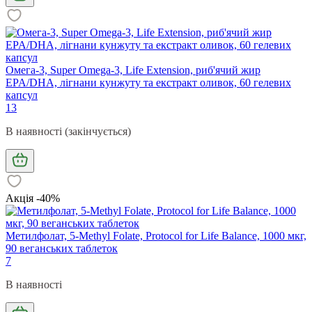
Омега-3, Super Omega-3, Life Extension, риб'ячий жир
EPA/DHA, лігнани кунжуту та екстракт оливок, 60 гелевих
капсул
13
В наявності (закінчується)
Акція -40%
Метилфолат, 5-Methyl Folate, Protocol for Life Balance, 1000 мкг,
90 веганських таблеток
7
В наявності