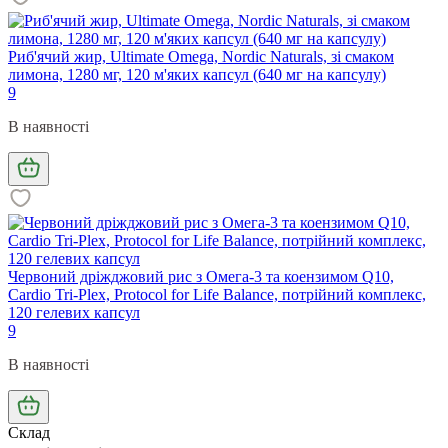
Риб'ячий жир, Ultimate Omega, Nordic Naturals, зі смаком
лимона, 1280 мг, 120 м'яких капсул (640 мг на капсулу)
9
В наявності
Червоний дріжджовий рис з Омега-3 та коензимом Q10,
Cardio Tri-Plex, Protocol for Life Balance, потрійний комплекс,
120 гелевих капсул
9
В наявності
Склад