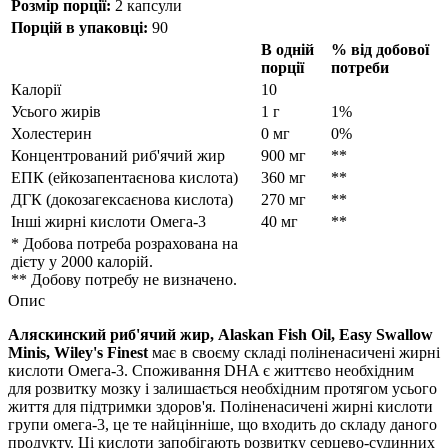
Розмір порції:
2 капсули
Порцій в упаковці:
90
В одній
% від добової
порції
потреби
Калорії
10
Усього жирів
1 г
1%
Холестерин
0 мг
0%
Концентрований риб'ячий жир
900 мг
**
ЕПК (ейкозапентаєнова кислота)
360 мг
**
ДГК (докозагексаєнова кислота)
270 мг
**
Інші жирні кислоти Омега-3
40 мг
**
* Добова потреба розрахована на
дієту у 2000 калорій.
** Добову потребу не визначено.
Опис
Аляскинский риб'ячий жир, Alaskan Fish Oil, Easy Swallow
Minis, Wiley's Finest
має в своєму складі поліненасичені жирні
кислоти Омега-3. Споживання DHA є життєво необхідним
для розвитку мозку і залишається необхідним протягом усього
життя для підтримки здоров'я. Поліненасичені жирні кислоти
групи омега-3, це те найцінніше, що входить до складу даного
продукту. Ці кислоти запобігають розвитку серцево-судинних