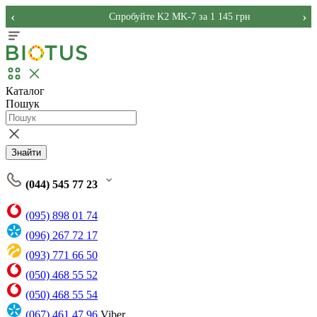
‹
›
Спробуйте K2 MK-7 за 1 145 грн
Каталог
Пошук
Знайти
(044) 545 77 23
(095) 898 01 74
(096) 267 72 17
(093) 771 66 50
(050) 468 55 52
(050) 468 55 54
(067) 461 47 96
Viber