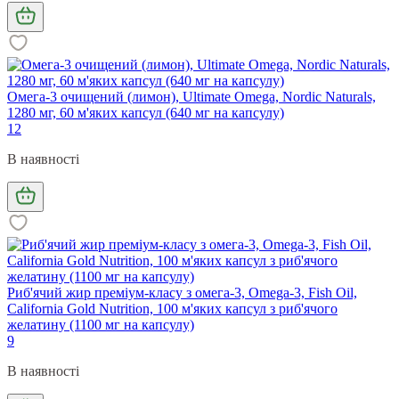
Омега-3 очищений (лимон), Ultimate Omega, Nordic Naturals,
1280 мг, 60 м'яких капсул (640 мг на капсулу)
12
В наявності
Риб'ячий жир преміум-класу з омега-3, Omega-3, Fish Oil,
California Gold Nutrition, 100 м'яких капсул з риб'ячого
желатину (1100 мг на капсулу)
9
В наявності