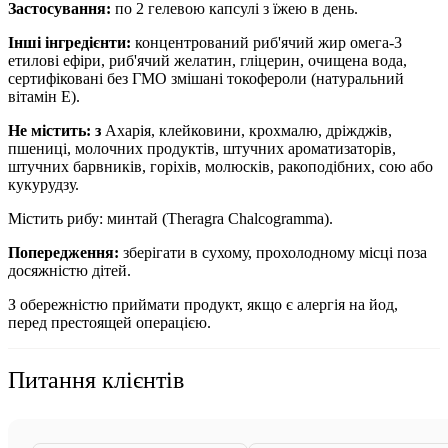
Застосування:
по 2 гелевою капсулі з їжею в день.
Інші інгредієнти:
концентрований риб'ячий жир омега-3
етилові ефіри, риб'ячий желатин, гліцерин, очищена вода,
сертифіковані без ГМО змішані токофероли (натуральний
вітамін Е).
Не містить:
з
Ахарія, клейковини, крохмалю, дріжджів,
пшениці, молочних продуктів, штучних ароматизаторів,
штучних барвників, горіхів, молюсків, ракоподібних, сою або
кукурудзу.
Містить рибу: минтай (Theragra Chalcogramma).
Попередження:
зберігати в сухому, прохолодному місці поза
досяжністю дітей.
З обережністю приймати продукт, якщо є алергія на йод,
перед престоящей операцією.
Питання клієнтів