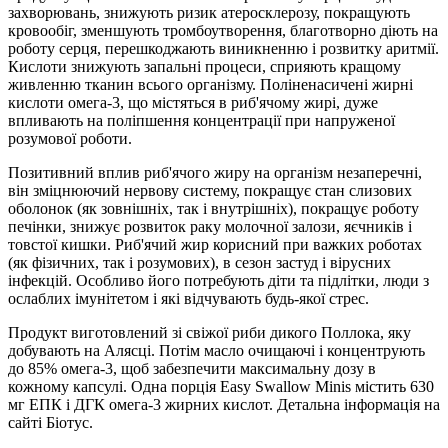
захворювань, знижують ризик атеросклерозу, покращують
кровообіг, зменшують тромбоутворення, благотворно діють на
роботу серця, перешкоджають виникненню і розвитку аритмії.
Кислоти знижують запальні процеси, сприяють кращому
живленню тканин всього організму. Поліненасичені жирні
кислоти омега-3, що містяться в риб'ячому жирі, дуже
впливають на поліпшення концентрації при напруженої
розумової роботи.
Позитивний вплив риб'ячого жиру на організм незаперечні,
він зміцнюючий нервову систему, покращує стан слизових
оболонок (як зовнішніх, так і внутрішніх), покращує роботу
печінки, знижує розвиток раку молочної залози, яєчників і
товстої кишки. Риб'ячий жир корисний при важких роботах
(як фізичних, так і розумових), в сезон застуд і вірусних
інфекцій. Особливо його потребують діти та підлітки, люди з
ослаблих імунітетом і які відчувають будь-якої стрес.
Продукт виготовлений зі свіжої риби дикого Поллока, яку
добувають на Алясці. Потім масло очищаючі і концентрують
до 85% омега-3, щоб забезпечити максимальну дозу в
кожному капсулі. Одна порція Easy Swallow Minis містить 630
мг ЕПК і ДГК омега-3 жирних кислот. Детальна інформація на
сайті Біотус.