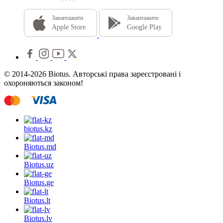
Завантажити
Завантажити
Apple Store
Google Play
© 2014-2026 Biotus. Авторські права зареєстровані і
охороняються законом!
biotus.
kz
Biotus.
md
Biotus.
uz
Biotus.
ge
Biotus.
lt
Biotus.
lv