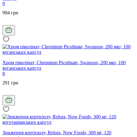
9
994 грн
Хром піколінат, Chromium Picolinate, Swanson, 200 мкг, 100
веганських капсул
8
291 грн
Зниження кортизолу, Relora, Now Foods, 300 мг, 120