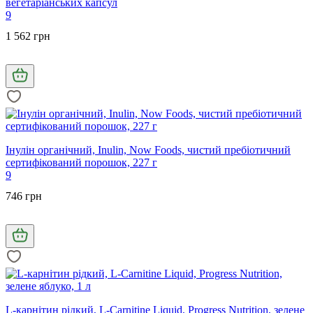
вегетаріанських капсул
9
1 562 грн
Інулін органічний, Inulin, Now Foods, чистий пребіотичний
сертифікований порошок, 227 г
9
746 грн
L-карнітин рідкий, L-Carnitine Liquid, Progress Nutrition, зелене