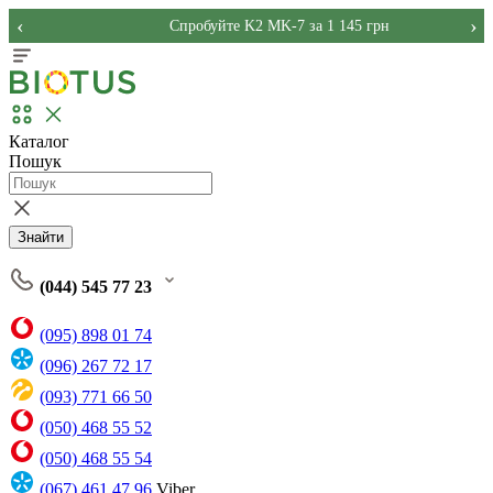
‹
›
Спробуйте K2 MK-7 за 1 145 грн
Каталог
Пошук
Знайти
(044) 545 77 23
(095) 898 01 74
(096) 267 72 17
(093) 771 66 50
(050) 468 55 52
(050) 468 55 54
(067) 461 47 96
Viber