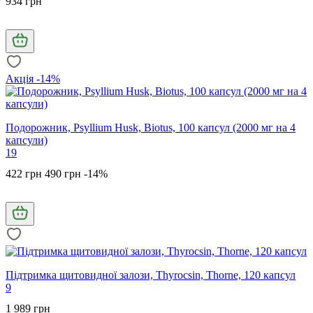
934 грн
Акція -14%
Подорожник, Psyllium Husk, Biotus, 100 капсул (2000 мг на 4
капсули)
19
422 грн
490 грн
-14%
Підтримка щитовидної залози, Thyrocsin, Thorne, 120 капсул
9
1 989 грн