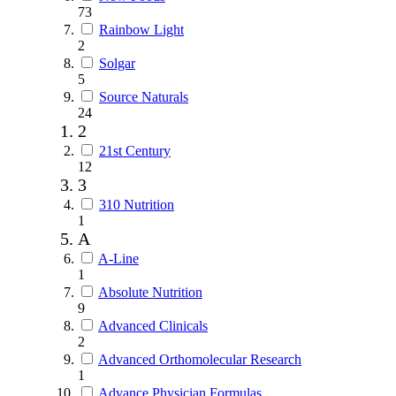
73
Rainbow Light
2
Solgar
5
Source Naturals
24
2
21st Century
12
3
310 Nutrition
1
A
A-Line
1
Absolute Nutrition
9
Advanced Clinicals
2
Advanced Orthomolecular Research
1
Advance Physician Formulas