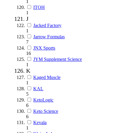
1
ITOH
1
J
Jacked Factory
1
Jarrow Formulas
7
JNX Sports
16
JYM Supplement Science
1
K
Kaged Muscle
1
KAL
5
KetoLogic
6
Keto Science
6
Kevala
1