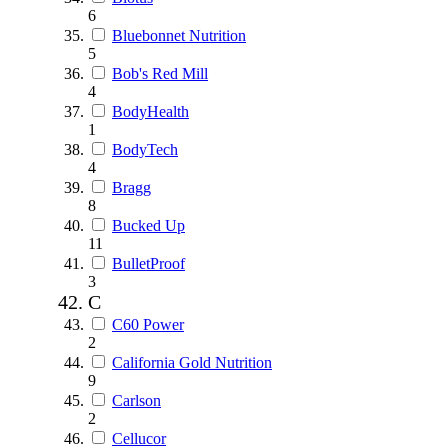
6
Bluebonnet Nutrition
5
Bob's Red Mill
4
BodyHealth
1
BodyTech
4
Bragg
8
Bucked Up
11
BulletProof
3
C
C60 Power
2
California Gold Nutrition
9
Carlson
2
Cellucor