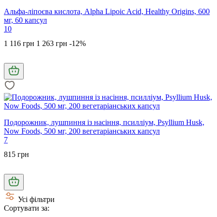
Альфа-ліпоєва кислота, Alpha Lipoic Acid, Healthy Origins, 600
мг, 60 капсул
10
1 116 грн
1 263 грн
-12%
Подорожник, лушпиння із насіння, псилліум, Psyllium Husk,
Now Foods, 500 мг, 200 вегетаріанських капсул
7
815 грн
Усі фільтри
Сортувати за: