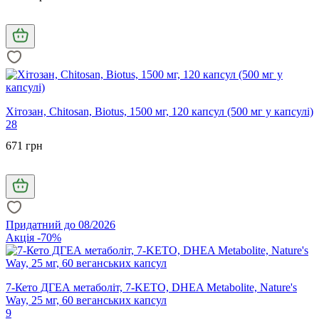
Хітозан, Chitosan, Biotus, 1500 мг, 120 капсул (500 мг у капсулі)
28
671 грн
Придатний до 08/2026
Акція -70%
7-Кето ДГЕА метаболіт, 7-KETO, DHEA Metabolite, Nature's
Way, 25 мг, 60 веганських капсул
9