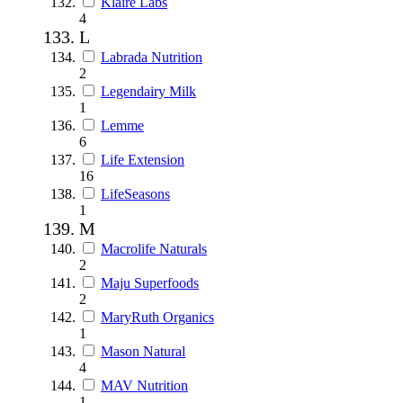
Klaire Labs
4
L
Labrada Nutrition
2
Legendairy Milk
1
Lemme
6
Life Extension
16
LifeSeasons
1
M
Macrolife Naturals
2
Maju Superfoods
2
MaryRuth Organics
1
Mason Natural
4
MAV Nutrition
1