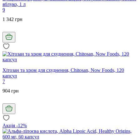
яблуко, 1 л
9
1 342 грн
Хітозан та хром для схуднення, Chitosan, Now Foods, 120
капсул
7
904 грн
Акція -12%