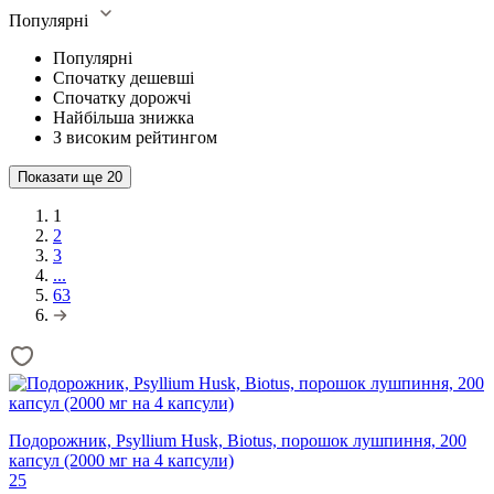
Популярні
Популярні
Спочатку дешевші
Спочатку дорожчі
Найбільша знижка
З високим рейтингом
Показати ще
20
1
2
3
...
63
Подорожник, Psyllium Husk, Biotus, порошок лушпиння, 200
капсул (2000 мг на 4 капсули)
25