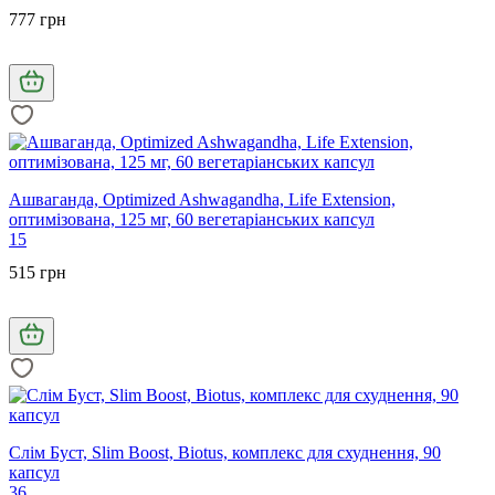
777 грн
Ашваганда, Optimized Ashwagandha, Life Extension,
оптимізована, 125 мг, 60 вегетаріанських капсул
15
515 грн
Слім Буст, Slim Boost, Biotus, комплекс для схуднення, 90
капсул
36