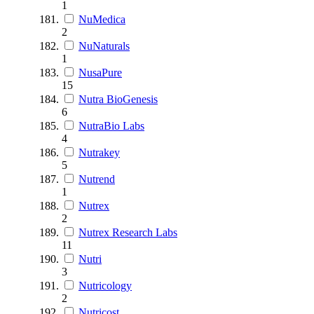
1
NuMedica
2
NuNaturals
1
NusaPure
15
Nutra BioGenesis
6
NutraBio Labs
4
Nutrakey
5
Nutrend
1
Nutrex
2
Nutrex Research Labs
11
Nutri
3
Nutricology
2
Nutricost