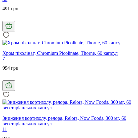
491 грн
Хром піколінат, Chromium Picolinate, Thorne, 60 капсул
7
994 грн
Зниження кортизолу, релора, Relora, Now Foods, 300 мг, 60
вегетаріанських капсул
11