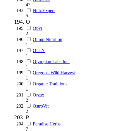
47
NutriExpert
5
O
Obvi
2
Olimp Nutrition
1
OLLY
1
Olympian Labs Inc.
1
Oregon's Wild Harvest
1
Organic Traditions
1
Orzax
2
OstroVit
2
P
Paradise Herbs
7