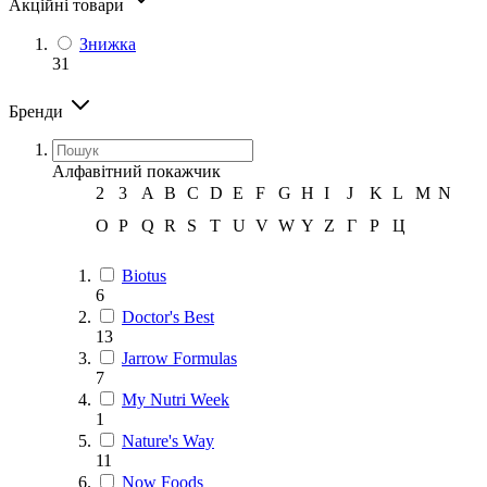
Акційні товари
Знижка
31
Бренди
Алфавітний покажчик
2
3
A
B
C
D
E
F
G
H
I
J
K
L
M
N
O
P
Q
R
S
T
U
V
W
Y
Z
Г
Р
Ц
Biotus
6
Doctor's Best
13
Jarrow Formulas
7
My Nutri Week
1
Nature's Way
11
Now Foods