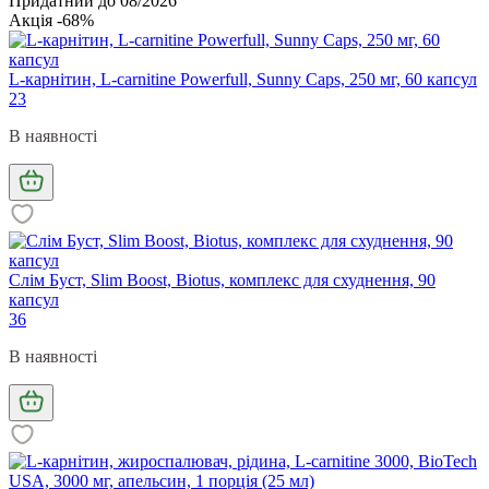
Придатний до 08/2026
Акція -68%
L-карнітин, L-carnitine Powerfull, Sunny Caps, 250 мг, 60 капсул
23
В наявності
Слім Буст, Slim Boost, Biotus, комплекс для схуднення, 90
капсул
36
В наявності