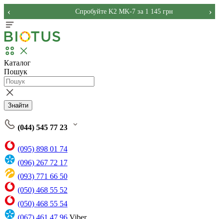
‹
›
Спробуйте K2 MK-7 за 1 145 грн
Каталог
Пошук
Знайти
(044) 545 77 23
(095) 898 01 74
(096) 267 72 17
(093) 771 66 50
(050) 468 55 52
(050) 468 55 54
(067) 461 47 96
Viber