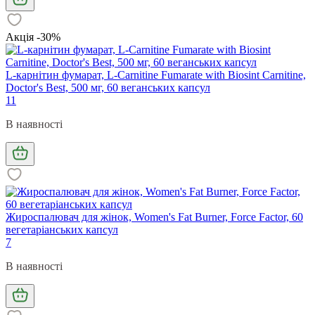
Акція -30%
L-карнітин фумарат, L-Carnitine Fumarate with Biosint Carnitine,
Doctor's Best, 500 мг, 60 веганських капсул
11
В наявності
Жироспалювач для жінок, Women's Fat Burner, Force Factor, 60
вегетаріанських капсул
7
В наявності