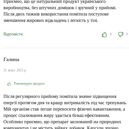
Приємно, що це натуральний продукт українського
виробництва, без штучних домішок і зручний у прийомі.
Після двох тижнів використання помітила поступове
зменшення жирових відкладень і легкість у тілі.
Відповісти
0
0
Галина
31 жовт. 2025 р.
Рекомендую продукт
Після регулярного прийому помітила значне підвищення
енергії протягом дня та кращу витривалість під час тренувань.
Мій організм став легше переносити фізичні навантаження, а
процес спалювання жиру здається більш ефективним.
Особливо приємно, що препарат заснований на природних
компонентах і не містить зайвих добавок. Капсули зручно