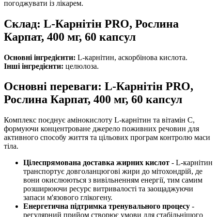
погоджувати із лікарем.
Склад: L-Карнітін PRO, Рослина
Карпат, 400 мг, 60 капсул
Основні інгредієнти:
L-карнітин, аскорбінова кислота.
Інші інгредієнти:
целюлоза.
Основні переваги: L-Карнітін PRO,
Рослина Карпат, 400 мг, 60 капсул
Комплекс поєднує амінокислоту L-карнітин та вітамін C,
формуючи концентроване джерело поживних речовин для
активного способу життя та цільових програм контролю маси
тіла.
Цілеспрямована доставка жирних кислот
- L-карнітин
транспортує довголанцюгові жири до мітохондрій, де
вони окислюються з вивільненням енергії, тим самим
розширюючи ресурс витривалості та заощаджуючи
запаси м'язового глікогену.
Енергетична підтримка тренувального процесу
-
регулярний прийом створює умови для стабільнішого