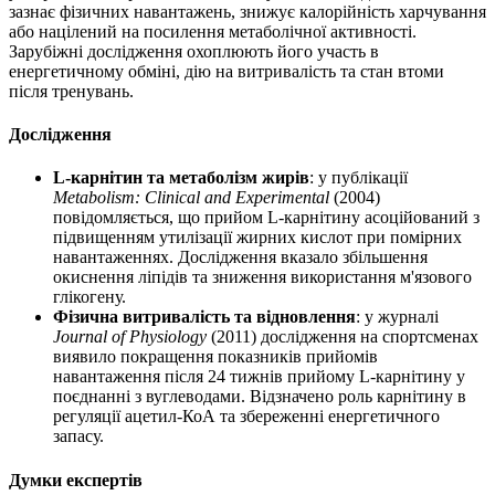
зазнає фізичних навантажень, знижує калорійність харчування
або націлений на посилення метаболічної активності.
Зарубіжні дослідження охоплюють його участь в
енергетичному обміні,
дію
на витривалість та стан втоми
після тренувань.
Дослідження
L-карнітин та метаболізм жирів
: у публікації
Metabolism: Clinical and Experimental
(2004)
повідомляється, що прийом L-карнітину асоційований з
підвищенням утилізації жирних кислот при помірних
навантаженнях. Дослідження вказало збільшення
окиснення ліпідів та зниження використання м'язового
глікогену.
Фізична витривалість та відновлення
: у журналі
Journal of Physiology
(2011) дослідження на спортсменах
виявило покращення показників прийомів
навантаження після 24 тижнів прийому L-карнітину у
поєднанні з вуглеводами. Відзначено роль карнітину в
регуляції ацетил-КоА та збереженні енергетичного
запасу.
Думки експертів