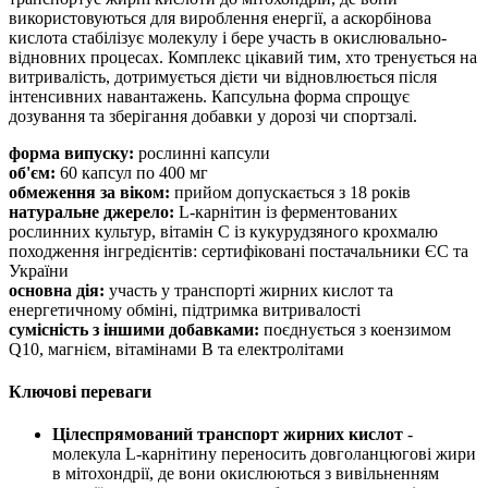
використовуються для вироблення енергії, а аскорбінова
кислота стабілізує молекулу і бере участь в окислювально-
відновних процесах. Комплекс цікавий тим, хто тренується на
витривалість, дотримується дієти чи відновлюється після
інтенсивних навантажень. Капсульна форма спрощує
дозування та зберігання добавки у дорозі чи спортзалі.
форма випуску:
рослинні капсули
об'єм:
60 капсул по 400 мг
обмеження за віком:
прийом допускається з 18 років
натуральне джерело:
L-карнітин із ферментованих
рослинних культур, вітамін C із кукурудзяного крохмалю
походження інгредієнтів: сертифіковані постачальники ЄС та
України
основна дія:
участь у транспорті жирних кислот та
енергетичному обміні, підтримка витривалості
сумісність з іншими добавками:
поєднується з коензимом
Q10, магнієм, вітамінами B та електролітами
Ключові переваги
Цілеспрямований транспорт жирних кислот
-
молекула L-карнітину переносить довголанцюгові жири
в мітохондрії, де вони окислюються з вивільненням