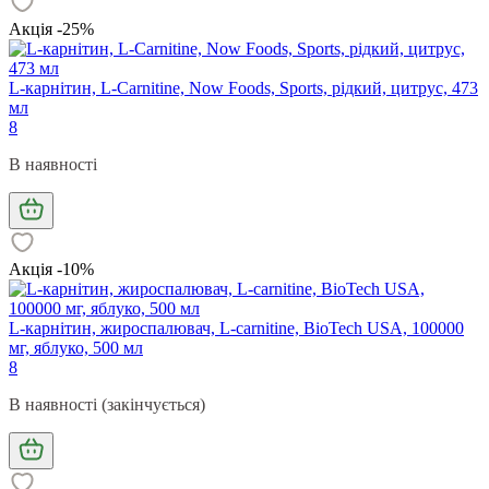
Акція -25%
L-карнітин, L-Carnitine, Now Foods, Sports, рідкий, цитрус, 473
мл
8
В наявності
Акція -10%
L-карнітин, жироспалювач, L-carnitine, BioTech USA, 100000
мг, яблуко, 500 мл
8
В наявності (закінчується)