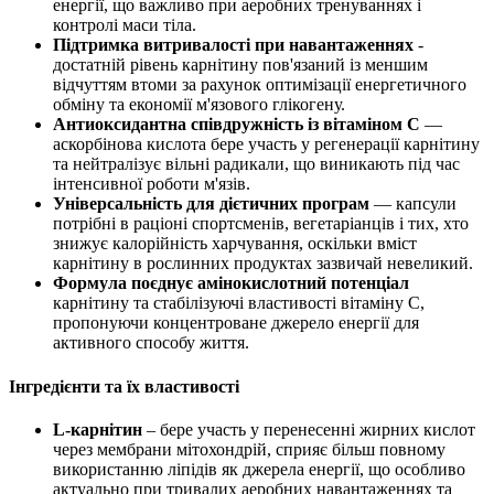
енергії, що важливо при аеробних тренуваннях і
контролі маси тіла.
Підтримка витривалості при навантаженнях
-
достатній рівень карнітину пов'язаний із меншим
відчуттям втоми за рахунок оптимізації енергетичного
обміну та економії м'язового глікогену.
Антиоксидантна співдружність із вітаміном C
—
аскорбінова кислота бере участь у регенерації карнітину
та нейтралізує вільні радикали, що виникають під час
інтенсивної роботи м'язів.
Універсальність для дієтичних програм
— капсули
потрібні в раціоні спортсменів, вегетаріанців і тих, хто
знижує калорійність харчування, оскільки вміст
карнітину в рослинних продуктах зазвичай невеликий.
Формула поєднує амінокислотний потенціал
карнітину та стабілізуючі властивості вітаміну C,
пропонуючи концентроване джерело енергії для
активного способу життя.
Інгредієнти та їх властивості
L-карнітин
– бере участь у перенесенні жирних кислот
через мембрани мітохондрій, сприяє більш повному
використанню ліпідів як джерела енергії, що особливо
актуально при тривалих аеробних навантаженнях та