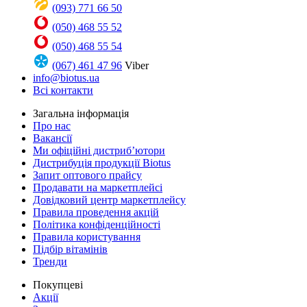
(093) 771 66 50
(050) 468 55 52
(050) 468 55 54
(067) 461 47 96
Viber
info@biotus.ua
Всі контакти
Загальна інформація
Про нас
Вакансії
Ми офіційні дистриб’ютори
Дистрибуція продукції Biotus
Запит оптового прайсу
Продавати на маркетплейсі
Довідковий центр маркетплейсу
Правила проведення акцій
Політика конфіденційності
Правила користування
Підбір вітамінів
Тренди
Покупцеві
Акції