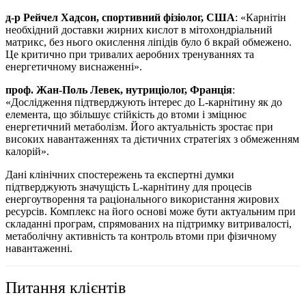
д-р Рейчел Хадсон, спортивний фізіолог, США
: «Карнітін
необхідний доставки жирних кислот в мітохондріальний
матрикс, без нього окислення ліпідів було б вкрай обмежено.
Це критично при тривалих аеробних тренуваннях та
енергетичному виснаженні».
проф. Жан-Поль Левек, нутриціолог, Франція
:
«Дослідження підтверджують інтерес до L-карнітину як до
елемента,
що збільшує
стійкість до втоми і
зміцнює
енергетичний метаболізм. Його актуальність зростає при
високих навантаженнях та дієтичних стратегіях з обмеженням
калорій».
Дані клінічних спостережень та експертні думки
підтверджують значущість L-карнітину для процесів
енергоутворення та раціонального використання жирових
ресурсів. Комплекс на його основі може бути актуальним при
складанні програм, спрямованих на
підтримку
витривалості,
метаболічну активність та контроль втоми при фізичному
навантаженні.
Питання клієнтів