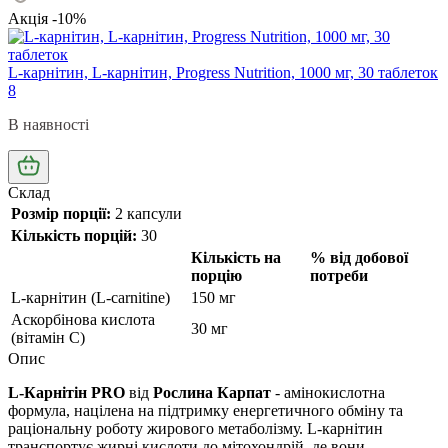
Акція -10%
L-карнітин, L-карнітин, Progress Nutrition, 1000 мг, 30 таблеток
8
В наявності
Склад
Розмір порції:
2 капсули
Кількість порцій:
30
Кількість на
% від добової
порцію
потреби
L-карнітин (L-carnitine)
150 мг
Аскорбінова кислота
30 мг
(вітамін C)
Опис
L-Карнітін PRO
від
Рослина Карпат
- амінокислотна
формула, націлена на підтримку енергетичного обміну та
раціональну роботу жирового метаболізму. L-карнітин
транспортує жирні кислоти до мітохондрій, де вони