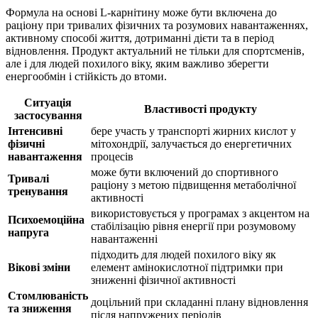
Формула на основі L-карнітину може бути включена до
раціону при тривалих фізичних та розумових навантаженнях,
активному способі життя, дотриманні дієти та в період
відновлення. Продукт актуальний не тільки для спортсменів,
але і для людей похилого віку, яким важливо зберегти
енергообмін і стійкість до втоми.
Ситуація
Властивості продукту
застосування
Інтенсивні
бере участь у транспорті жирних кислот у
фізичні
мітохондрії, залучається до енергетичних
навантаження
процесів
може бути включений до спортивного
Тривалі
раціону з метою підвищення метаболічної
тренування
активності
використовується у програмах з акцентом на
Психоемоційна
стабілізацію рівня енергії при розумовому
напруга
навантаженні
підходить для людей похилого віку як
Вікові зміни
елемент амінокислотної підтримки при
зниженні фізичної активності
Стомлюваність
доцільний при складанні плану відновлення
та зниження
після напружених періодів