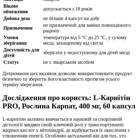
Вікове
допускається з 18 років
обмеження
Добова доза
не більше 4 капсул на добу
не призначений для заміни повноцінного
Призначення
раціону
Умови
температура від 5 °C до 25 °C, у сухому
зберігання
місці, захищеному від світла
Доступність для
зберігати у недоступному для дітей місці
дітей
Статус
не є лікарським засобом
Дотримання цих вказівок дозволяє використовувати продукт
безпечно та зберегти його властивості протягом усього
терміну зберігання.
Дослідження про користь: L-Карнітін
PRO, Рослина Карпат, 400 мг, 60 капсул
L-карнітин активно вивчається в науковій та спортивній
дієтології завдяки своїй ключовій ролі у транспортуванні
жирних кислот у мітохондрії, де відбувається їх окислення з
утворенням енергії. Особливо актуальний він для тих, хто