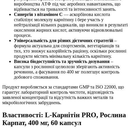
виробництва АТФ під час аеробних навантажень, що
відбивається на тривалості та інтенсивності занять.
Синергія з вітаміном C
— аскорбінова кислота
стабілізує молекулу карнітину і бере участь у
нейтралізації вільних радикалів, що виникли в результаті
окислення жирних кислот,
активуючи
відновлювальні
процеси.
Універсальність для різних дієтичних стратегій
–
формула актуальна для спортсменів, вегетаріанців та
тих, хто знижує калорійність раціону, оскільки рослинні
продукти містять мінімальну кількість карнітину.
Висока біодоступність та зручність дозування
–
капсули з рослинної целюлози зберігають активність
речовини, а фасування по 400 мг полегшує контроль
добового споживання.
Продукт виробляється за стандартами GMP та ISO 22000, що
гарантує лабораторний контроль чистоти, відповідність
заявленої концентрації та відсутність важких металів та
мікробіологічних забруднень.
Властивості: L-Карнітін PRO, Рослина
Карпат, 400 мг, 60 капсул