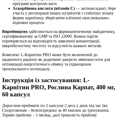
програмі контролю ваги.
Аскорбінова кислота (вітамін C)
— антиоксидант, бере
участь у регенерації інших нутрієнтів і стабілізує вільну
форму карнітину,
зберігаючи
клітинні окислювально-
відновні процеси.
Виробництво
здійснюється на фармацевтичному майданчику,
сертифікованому за GMP та ISO 22000. Кожна партія
перевіряється на відповідність заявленої концентрації,
мікробіологічну чистоту та відсутність важких металів.
Комплекс L-Карнітин PRO може бути включений до
щоденного раціону як додаткове джерело амінокислоти для
оптимізації енергетичного обміну та підвищення
тренувального потенціалу.
Інструкція із застосування: L-
Карнітин PRO, Рослина Карпат, 400 мг,
60 капсул
Дорослим приймати по 2 капсули 2 десь у день під час їжі.
Спортсменам – безпосередньо за 40 хвилин до тренування.
Термін прийому – 1 місяць, далі тривалість прийому