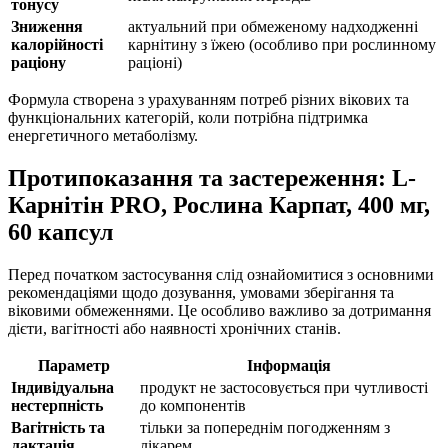
тонусу
Зниження
актуальний при обмеженому надходженні
калорійності
карнітину з їжею (особливо при рослинному
раціону
раціоні)
Формула створена з урахуванням потреб різних вікових та
функціональних категорій, коли потрібна підтримка
енергетичного метаболізму.
Протипоказання та застереження: L-
Карнітін PRO, Рослина Карпат, 400 мг,
60 капсул
Перед початком застосування слід ознайомитися з основними
рекомендаціями щодо дозування, умовами зберігання та
віковими обмеженнями. Це особливо важливо за дотримання
дієти, вагітності або наявності хронічних станів.
Параметр
Інформація
Індивідуальна
продукт не застосовується при чутливості
нестерпність
до компонентів
Вагітність та
тільки за попереднім погодженням з
лактація
лікарем