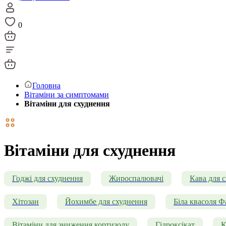
0
Головна
Вітаміни за симптомами
Вітаміни для схуднення
Вітаміни для схуднення
Годжі для схуднення
Жироспалювачі
Кава для 
Хітозан
Йохимбе для схуднення
Біла квасоля Ф
Вітаміни для зниження кортизолу
Гідроксікат
К