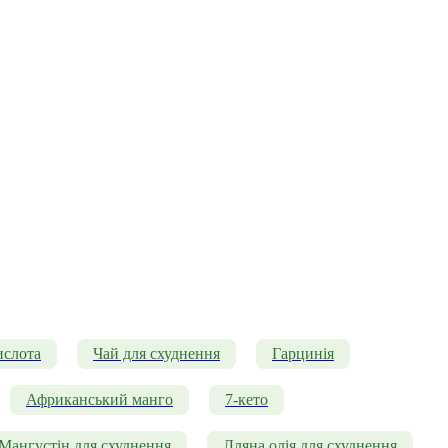
ислота
Чай для схуднення
Гарцинія
Африканський манго
7-кето
Мангустін для схуднення
Лляна олія для схуднення