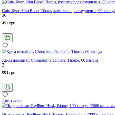
Слім Буст, Slim Boost, Biotus, комплекс для схуднення, 90 капсу
36
491 грн
Хром піколінат, Chromium Picolinate, Thorne, 60 капсул
7
994 грн
Акція -14%
Подорожник, Psyllium Husk, Biotus, 100 капсул (2000 мг на 4 ка