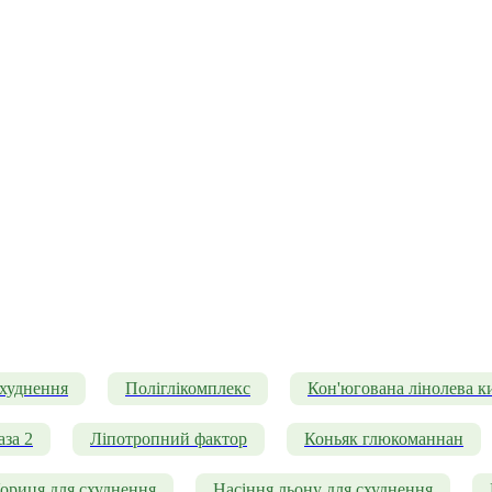
схуднення
Поліглікомплекс
Кон'югована лінолева к
аза 2
Ліпотропний фактор
Коньяк глюкоманнан
ориця для схуднення
Насіння льону для схуднення