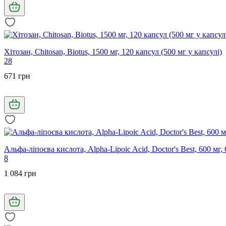
Хітозан, Chitosan, Biotus, 1500 мг, 120 капсул (500 мг у капсулі)
28
671 грн
Альфа-ліпоєва кислота, Alpha-Lipoic Acid, Doctor's Best, 600 мг,
8
1 084 грн