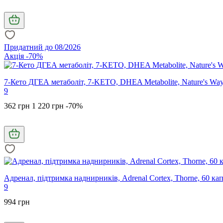
Придатний до 08/2026
Акція -70%
7-Кето ДГЕА метаболіт, 7-KETO, DHEA Metabolite, Nature's Way,
9
362 грн
1 220 грн
-70%
Адренал, підтримка наднирників, Adrenal Cortex, Thorne, 60 ка
9
994 грн