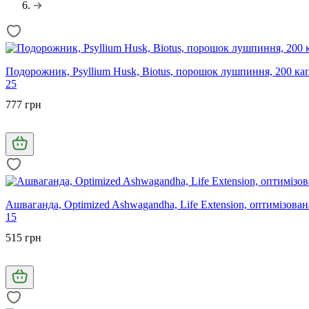
Подорожник, Psyllium Husk, Biotus, порошок лушпиння, 200 кап
25
777 грн
Ашваганда, Optimized Ashwagandha, Life Extension, оптимізована
15
515 грн