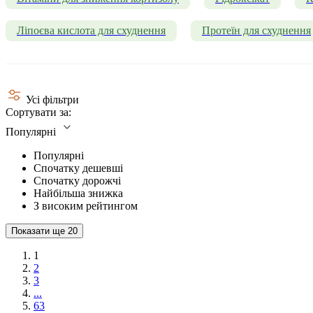
Ліпоєва кислота для схуднення
Протеїн для схуднення
Усі фільтри
Сортувати за:
Популярні
Популярні
Спочатку дешевші
Спочатку дорожчі
Найбільша знижка
З високим рейтингом
Показати ще
20
1
2
3
...
63