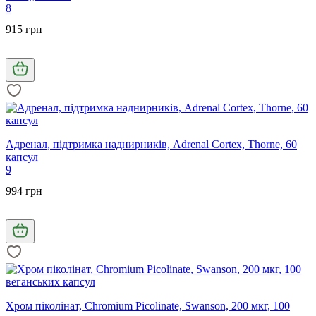
8
915 грн
Адренал, підтримка наднирників, Adrenal Cortex, Thorne, 60
капсул
9
994 грн
Хром піколінат, Chromium Picolinate, Swanson, 200 мкг, 100