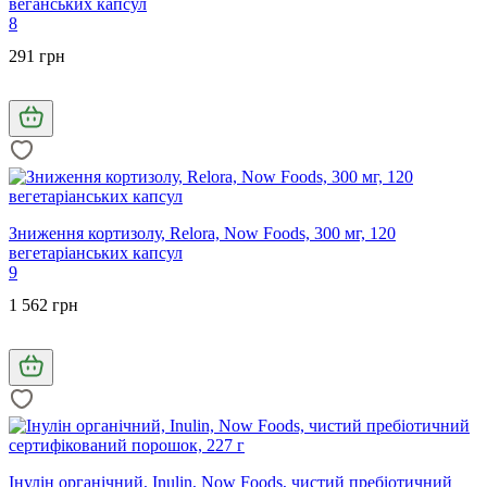
веганських капсул
8
291 грн
Зниження кортизолу, Relora, Now Foods, 300 мг, 120
вегетаріанських капсул
9
1 562 грн
Інулін органічний, Inulin, Now Foods, чистий пребіотичний