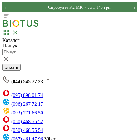
‹
›
Спробуйте K2 MK-7 за 1 145 грн
Каталог
Пошук
Знайти
(044) 545 77 23
(095) 898 01 74
(096) 267 72 17
(093) 771 66 50
(050) 468 55 52
(050) 468 55 54
(067) 461 47 96
Viber