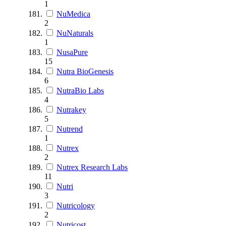
1
NuMedica
2
NuNaturals
1
NusaPure
15
Nutra BioGenesis
6
NutraBio Labs
4
Nutrakey
5
Nutrend
1
Nutrex
2
Nutrex Research Labs
11
Nutri
3
Nutricology
2
Nutricost