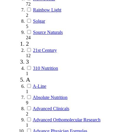
72
Rainbow Light
2
Solgar
5
Source Naturals
24
2
21st Century
12
3
310 Nutrition
1
A
A-Line
1
Absolute Nutrition
9
Advanced Clinicals
2
Advanced Orthomolecular Research
1
Advance Physician Formulas