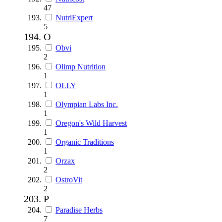
47
NutriExpert
5
O
Obvi
2
Olimp Nutrition
1
OLLY
1
Olympian Labs Inc.
1
Oregon's Wild Harvest
1
Organic Traditions
1
Orzax
2
OstroVit
2
P
Paradise Herbs
7