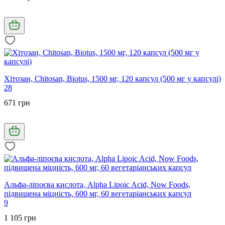
Хітозан, Chitosan, Biotus, 1500 мг, 120 капсул (500 мг у капсулі)
28
671 грн
Альфа-ліпоєва кислота, Alpha Lipoic Acid, Now Foods,
підвищена міцність, 600 мг, 60 вегетаріанських капсул
9
1 105 грн