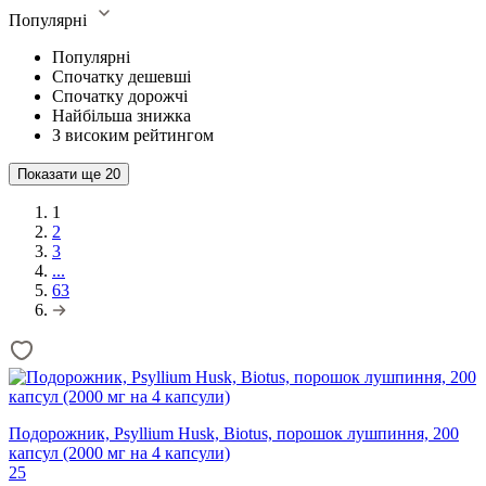
Популярні
Популярні
Спочатку дешевші
Спочатку дорожчі
Найбільша знижка
З високим рейтингом
Показати ще
20
1
2
3
...
63
Подорожник, Psyllium Husk, Biotus, порошок лушпиння, 200
капсул (2000 мг на 4 капсули)
25