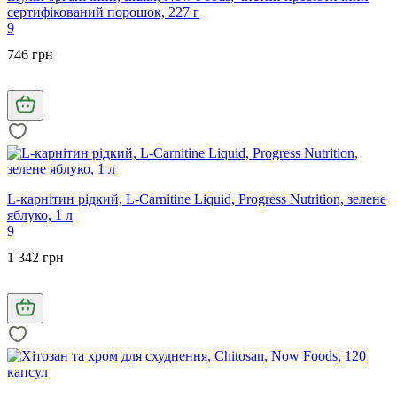
сертифікований порошок, 227 г
9
746 грн
L-карнітин рідкий, L-Carnitine Liquid, Progress Nutrition, зелене
яблуко, 1 л
9
1 342 грн