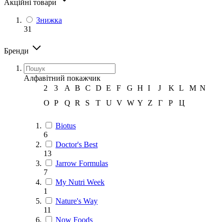
Акційні товари
Знижка
31
Бренди
Алфавітний покажчик
2
3
A
B
C
D
E
F
G
H
I
J
K
L
M
N
O
P
Q
R
S
T
U
V
W
Y
Z
Г
Р
Ц
Biotus
6
Doctor's Best
13
Jarrow Formulas
7
My Nutri Week
1
Nature's Way
11
Now Foods