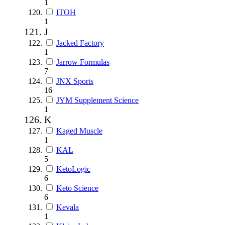
1
ITOH
1
J
Jacked Factory
1
Jarrow Formulas
7
JNX Sports
16
JYM Supplement Science
1
K
Kaged Muscle
1
KAL
5
KetoLogic
6
Keto Science
6
Kevala
1