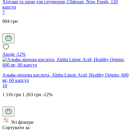
Хітозан та хром для схуднення, Chitosan, Now Foods, 120
капсул
7
904 грн
Акція -12%
Альфа-ліпоєва кислота, Alpha Lipoic Acid, Healthy Origins, 600
мг, 60 капсул
10
1 116 грн
1 263 грн
-12%
Усі фільтри
Сортувати за: