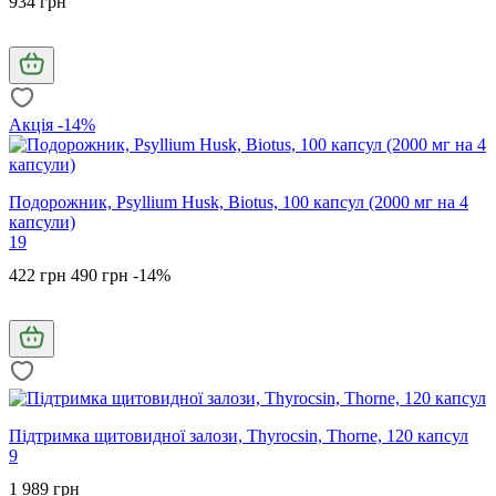
934 грн
Акція -14%
Подорожник, Psyllium Husk, Biotus, 100 капсул (2000 мг на 4
капсули)
19
422 грн
490 грн
-14%
Підтримка щитовидної залози, Thyrocsin, Thorne, 120 капсул
9
1 989 грн