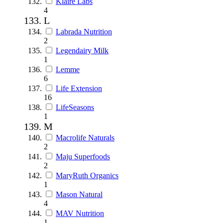
Klaire Labs
4
L
Labrada Nutrition
2
Legendairy Milk
1
Lemme
6
Life Extension
16
LifeSeasons
1
M
Macrolife Naturals
2
Maju Superfoods
2
MaryRuth Organics
1
Mason Natural
4
MAV Nutrition
1