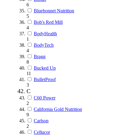
6
Bluebonnet Nutrition
5
Bob's Red Mill
4
BodyHealth
1
BodyTech
4
Bragg
8
Bucked Up
11
BulletProof
3
C
C60 Power
2
California Gold Nutrition
9
Carlson
2
Cellucor