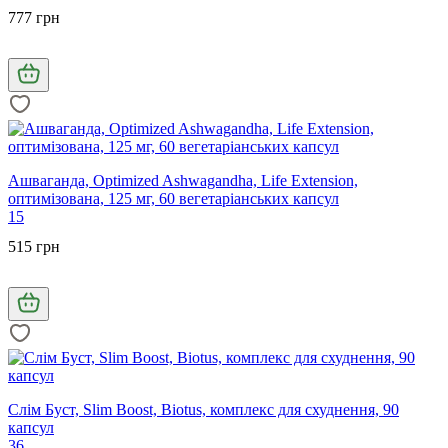
777 грн
Ашваганда, Optimized Ashwagandha, Life Extension,
оптимізована, 125 мг, 60 вегетаріанських капсул
15
515 грн
Слім Буст, Slim Boost, Biotus, комплекс для схуднення, 90
капсул
36