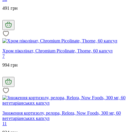
491 грн
Хром піколінат, Chromium Picolinate, Thorne, 60 капсул
7
994 грн
Зниження кортизолу, релора, Relora, Now Foods, 300 мг, 60
вегетаріанських капсул
11