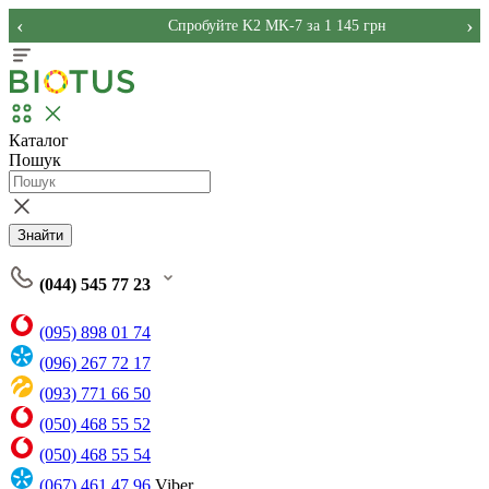
‹
›
Спробуйте K2 MK-7 за 1 145 грн
Каталог
Пошук
Знайти
(044) 545 77 23
(095) 898 01 74
(096) 267 72 17
(093) 771 66 50
(050) 468 55 52
(050) 468 55 54
(067) 461 47 96
Viber