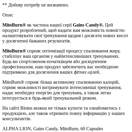
** Добову потребу не визначено.
Опис
MitoBurn®
як частина нашої серії
Gains Candy®.
Цей
продукт розроблений, щоб надати вам можливість повністю
налаштовувати свої тренування щодня і досягати нових висот
у досягненні бажаних результатів.
MitoBurn®
сприяє
оптимізації процесу спалювання жиру,
стабілізує
ваш організм у найінтенсивніших тренуваннях.
Будь ви спортсменом-початківцем або досвідченим
професіоналом, наш продукт забезпечить вас необхідною
підтримкою для досягнення ваших фітнес-цілей.
MitoBurn® сприяє більш
активному
спалюванню калорій,
сприяє можливості
витримувати інтенсивніші тренування,
надає
необхідну енергію для тренувань, а також легко
інтегрується в будь-який тренувальний режим.
На сайті Biotus можна не тільки купити та ознайомитись з
продукцією, але також отримати повну інформацію у наших
консультантів.
ALPHA LION, Gains Candy, MitoBurn, 60 Capsules