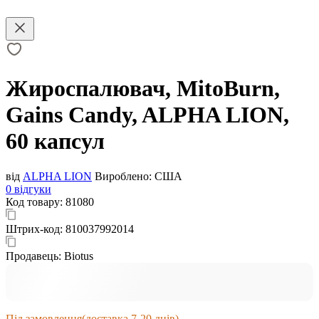
Жироспалювач, MitoBurn,
Gains Candy, ALPHA LION,
60 капсул
від
ALPHA LION
Вироблено:
США
0 відгуки
Код товару:
81080
Штрих-код:
810037992014
Продавець:
Biotus
Під замовлення
(доставка 7-20 днів)