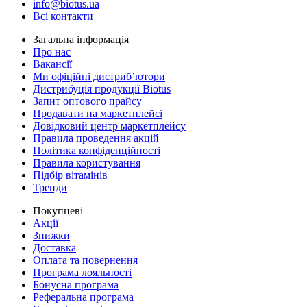
info@biotus.ua
Всі контакти
Загальна інформація
Про нас
Вакансії
Ми офіційні дистриб’ютори
Дистрибуція продукції Biotus
Запит оптового прайсу
Продавати на маркетплейсі
Довідковий центр маркетплейсу
Правила проведення акцій
Політика конфіденційності
Правила користування
Підбір вітамінів
Тренди
Покупцеві
Акції
Знижки
Доставка
Оплата та повернення
Програма лояльності
Бонусна програма
Реферальна програма