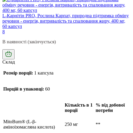
L-Карнітін PRO, Рослина Карпат, природна підтримка обміну
речовин - енергія, витривалість та спалювання жиру, 400 мг,
60 капсул
8
В наявності (закінчується)
Склад
Розмір порції:
1 капсула
Порцій в упаковці:
60
Кількість в 1
% від добової
порції
потреби
MitoBurn® (L-β-
250 мг
**
аміноізомасляна кислота)