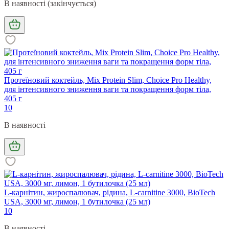
В наявності (закінчується)
Протеїновий коктейль, Mix Protein Slim, Сhoice Pro Healthy,
для інтенсивного зниження ваги та покращення форм тіла,
405 г
10
В наявності
L-карнітин, жироспалювач, рідина, L-carnitine 3000, BioTech
USA, 3000 мг, лимон, 1 бутилочка (25 мл)
10
В наявності