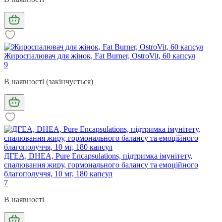
Жироспалювач для жінок, Fat Burner, OstroVit, 60 капсул
9
В наявності (закінчується)
ДГЕА, DHEA, Pure Encapsulations, підтримка імунітету,
спалювання жиру, гормонального балансу та емоційного
благополуччя, 10 мг, 180 капсул
7
В наявності