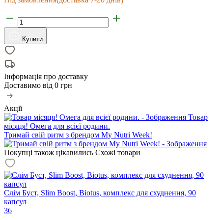
Купити
Інформація про доставку
Доставимо від
0 грн
Акції
Товар
місяця! Омега для всієї родини.
Тримай свій ритм з брендом My Nutri Week!
Покупці також цікавились
Схожі товари
Слім Буст, Slim Boost, Biotus, комплекс для схуднення, 90
капсул
36