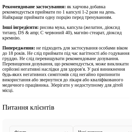
Рекомендоване застосування:
як
харчова добавка
рекомендується
приймати по 1 капсулі 1-2 рази на день.
Найкраще приймати одну порцію перед тренуванням.
Інші інгредієнти:
рисова мука, капсула (желатин, діоксид
титану, DS & amp; C червоний 40), магнію стеарат, діоксид
кремнію.
Попередження:
не підходить для застосування особами віком
до 18 років. Не слід приймати під час вагітності або годування
груддю. Не слід перевищувати рекомендоване дозування.
Перевищення дозування, що рекомендується, може викликати
серйозні негативні наслідки для здоров'я. У разі виникнення
будь-яких негативних симптомів слід негайно припинити
використання або звернутися до лікаря або кваліфікованого
медичного працівника. Зберігати у недоступному для дітей
місці.
Питання клієнтів