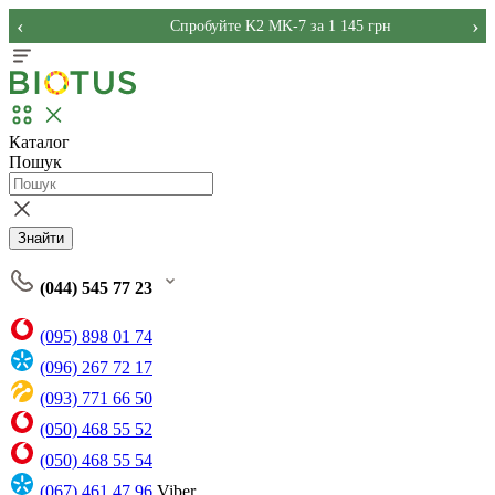
‹
›
Спробуйте K2 MK-7 за 1 145 грн
Каталог
Пошук
Знайти
(044) 545 77 23
(095) 898 01 74
(096) 267 72 17
(093) 771 66 50
(050) 468 55 52
(050) 468 55 54
(067) 461 47 96
Viber