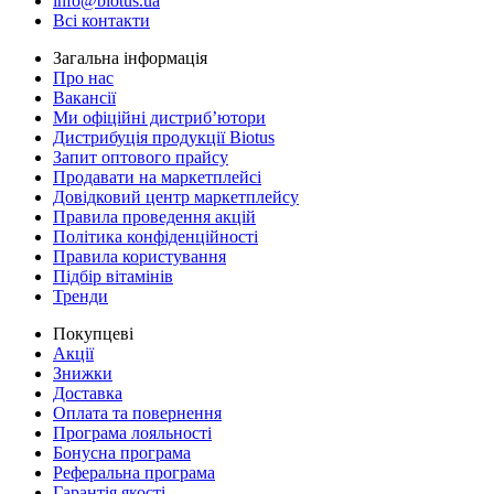
info@biotus.ua
Всі контакти
Загальна інформація
Про нас
Вакансії
Ми офіційні дистриб’ютори
Дистрибуція продукції Biotus
Запит оптового прайсу
Продавати на маркетплейсі
Довідковий центр маркетплейсу
Правила проведення акцій
Політика конфіденційності
Правила користування
Підбір вітамінів
Тренди
Покупцеві
Акції
Знижки
Доставка
Оплата та повернення
Програма лояльності
Бонусна програма
Реферальна програма
Гарантія якості