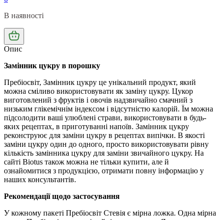
В наявності
Опис
Замінник цукру в порошку
Пребіосвіт, Замінник цукру це унікальний продукт, який
можна сміливо використовувати як заміну цукру. Цукор
виготовлений з фруктів і овочів надзвичайно смачний з
низьким глікемічнім індексом і відсутністю калорій. Їм можна
підсолодити ваші улюблені страви, використовувати в будь-
яких рецептах, в приготуванні напоїв. Замінник цукру
реконструює для заміни цукру в рецептах випічки. В якості
заміни цукру один до одного, просто використовувати рівну
кількість замінника цукру для заміни звичайного цукру. На
сайті Biotus також можна не тільки купити, але й
ознайомитися з продукцією, отримати повну інформацію у
наших консультантів.
Рекомендації щодо застосування
У кожному пакеті Пребіосвіт Стевія є мірна ложка. Одна мірна