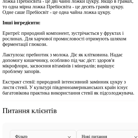
ложка Пребіосвіта - це дві чайні ложки цукру. Якщо в грамах,
то одна мірна ложка Пребіосвіта - це десять грамів цукру.
Одне саше Пребіосвіт - це одна чайна ложка цукру.
Інші інгредієнти:
Еритреї: природний компонент, зустрічається у фруктах і
рослинах. Для харчової промисловості отримують шляхом
ферментації глюкози.
Лактулоза: пребиотик з молока. Діє як клітковина. Надає
допомогу кишечнику, особливо під час дієт: здоров'я
мікрофлори, засвоєння вітамінів і мінералів; вирішує
проблему запорів.
Екстракт стевії: природний інтенсивний замінник цукру з
листя стевії. У культурі південноамериканських країн існує
багатовікова практика використання стевії як підсолоджувача.
Питання клієнтів
Фільтр
Нові питання