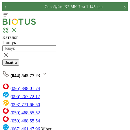
‹
›
Спробуйте K2 MK-7 за 1 145 грн
Каталог
Пошук
Знайти
(044) 545 77 23
(095) 898 01 74
(096) 267 72 17
(093) 771 66 50
(050) 468 55 52
(050) 468 55 54
(067) 461 47 96
Viber