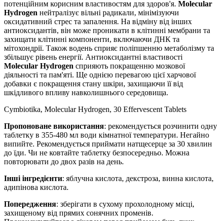
потенційним корисним властивостям для здоров'я.
Molecular
Hydrogen
нейтралізує вільні радикали,
мінімізуючи
оксидативний стрес та запалення. На відміну від інших
антиоксидантів, він може проникати в клітинні мембрани та
захищати клітинні компоненти, включаючи ДНК та
мітохондрії. Також водень
сприяє поліпшенню
метаболізму та
збільшує рівень енергії. Антиоксидантні властивості
Molecular Hydrogen
сприяють покращенню мозкової
діяльності та пам'яті. Ще однією перевагою цієї харчової
добавки є
покращення
стану шкіри, захищаючи її від
шкідливого впливу навколишнього середовища.
Cymbiotika, Molecular Hydrogen, 30 Effervescent Tablets
Пропоноване використання
: рекомендується
розчинити одну
таблетку в 355-480 мл води кімнатної температури. Негайно
випийте. Рекомендується приймати натщесерце за 30 хвилин
до їди. Чи не ковтайте таблетку безпосередньо. Можна
повторювати до двох разів на день.
Інші інгредієнти
: яблучна
кислота, декстроза, винна кислота,
адипінова кислота.
Попередження
:
зберігати в сухому прохолодному місці,
захищеному від прямих сонячних променів.