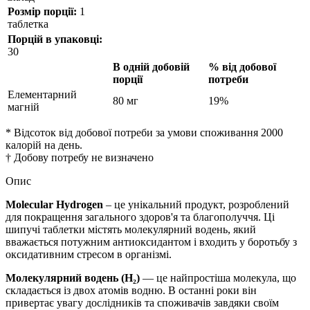
Розмір порції:
1
таблетка
Порцій в упаковці:
30
В одній добовій
% від добової
порції
потреби
Елементарний
80 мг
19%
магній
* Відсоток від добової потреби за умови споживання 2000
калорій на день.
† Добову потребу не визначено
Опис
Molecular Hydrogen
– це унікальний продукт, розроблений
для покращення загального здоров'я та благополуччя. Ці
шипучі таблетки містять молекулярний водень, який
вважається потужним антиоксидантом і входить у боротьбу з
оксидативним стресом в організмі.
Молекулярний водень (H₂)
— це найпростіша молекула, що
складається із двох атомів водню. В останні роки він
привертає увагу дослідників та споживачів завдяки своїм