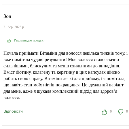
Зоя
31 бер. 2025 р.
Рекомендую продукт
Почала приймати Вітаміни для волосся декілька тижнів тому, і
вже помітила чудові результати! Моє волосся стало значно
сильнішими, блискучим та менш схильними до випадіння.
Вміст біотину, колагену та кератину в цих капсулах дійсно
робить свою справу. Вітаміни легкі для прийому, і я помітила,
що навіть стан моїх нігтів покращився. Це ідеальний варіант
для мене, адже я шукала комплексний підхід для здоров’я
волосся.
Відповісти
0
0