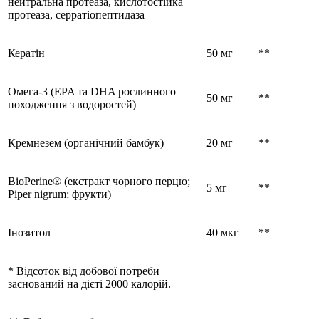
нейтральна протеаза, кислотостійка
протеаза, серратіопептидаза
Кератін
50 мг
**
Омега-3 (EPA та DHA рослинного
50 мг
**
походження з водоростей)
Кремнезем (органічний бамбук)
20 мг
**
BioPerine® (екстракт чорного перцю;
5 мг
**
Piper nigrum; фрукти)
Інозитол
40 мкг
**
* Відсоток від добової потреби
заснований на дієті 2000 калорій.