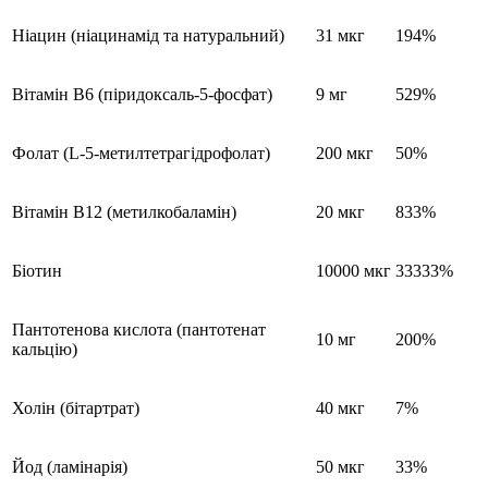
Ніацин (ніацинамід та натуральний)
31 мкг
194%
Вітамін B6 (піридоксаль-5-фосфат)
9 мг
529%
Фолат (L-5-метилтетрагідрофолат)
200 мкг
50%
Вітамін B12 (метилкобаламін)
20 мкг
833%
Біотин
10000 мкг
33333%
Пантотенова кислота (пантотенат
10 мг
200%
кальцію)
Холін (бітартрат)
40 мкг
7%
Йод (ламінарія)
50 мкг
33%