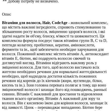
** Добову потребу не визначено.
Опис
Вітаміни для волосся, Hair, CodeAge
- живильний комплекс,
що містить важливі інгредієнти, сприяють стимулюванню та
збільшенню росту волосся, зміцненню здоров'я волосся, і які
здатні надати їм об'єму, блиску, м'якості та шовковитості.
Ця
комплексна формула поєднує також
вітаміни групи B, C та D,
пептиди колагену, пробіотики, кератин, амінокислоти,
ферменти
та ін., щоб забезпечити необхідне харчування для
волосся.
Поживний комплекс містить вітамін А, антиоксидант
вітамін E, біотин, які подарують волоссю сяючий та
доглянутий вигляд.
Вітаміни відіграють важливу роль у
зміцненні волосся. Для того, щоб волоссю вистачало всіх
життєво необхідних речовин для нормальної життєдіяльності
необхідно, щоб надходила достатня кількість поживних
речовин від коренів до їх кінчиків (жири, вуглеводи, білки,
кисень та ін.). Їхня головна перевага полягає в тому, що воно
зміцнюючий волосся і захищає його від пошкоджень, ранньої
сивини. Вітамін С важливий для зростання та відновлення
тканин всього організму. Вітамін А важливий для зору та
волосся. Він є кисневою їжею для коріння волосся, захищає їх
від ламкості. Цинк – перешкоджає випаданню. Біотин бере