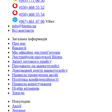
(093) 771 66 50
(050) 468 55 52
(050) 468 55 54
(067) 461 47 96
Viber
info@biotus.ua
Всі контакти
Загальна інформація
Про нас
Вакансії
Ми офіційні дистриб’ютори
Дистрибуція продукції Biotus
Запит оптового прайсу
Продавати на маркетплейсі
Довідковий центр маркетплейсу
Правила проведення акцій
Політика конфіденційності
Правила користування
Підбір вітамінів
Тренди
Покупцеві
Акції
Знижки