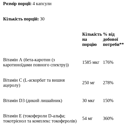
Розмір порції:
4 капсули
Кількість порцій:
30
Кількість
% від
на
добової
порцію
потреби**
Вітамін А (бета-каротин (з
1585 мкг
176%
каротиноїдами повного спектру))
Вітамін C (L-аскорбат та вишня
250 мг
278%
ацеролу)
Вітамін D3 (дикий лишайник)
30 мкг
150%
Вітамін E (токофероли D-альфа;
54 мг
360%
токотрієнол та комплекс токоферолів)