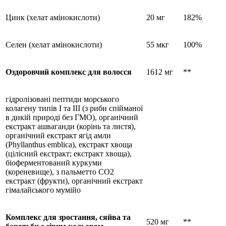
Цинк (хелат амінокислоти)
20 мг
182%
Селен (хелат амінокислоти)
55 мкг
100%
Оздоровчий комплекс для волосся
1612 мг
**
гідролізовані пептиди морського
колагену типів I та III (з риби спійманої
в дикій природі без ГМО), органічний
екстракт ашваганди (корінь та листя),
органічний екстракт ягід амли
(Phyllanthus emblica), екстракт хвоща
(цілісний екстракт; екстракт хвоща),
біоферментований куркуми
(кореневище), з пальметто CO2
екстракт (фрукти), органічний екстракт
гімалайського мумійо
Комплекс для зростання, сяйва та
520 мг
**