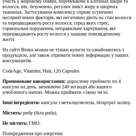
участь у жировому обміні, перебуваючи в клітинах шкіри та
волосся, він, безумовно, регулює вміст жиру в шкірних
тканинах. Застосування комплексу сприяє усуненню
несприятливих факторів, які негативно діють на стан волосся
та перешкоджають росту волосся, серед яких стрес,
гормональні порушення, неправильне харчування, які
перешкоджають росту волосся у нашому повсякденному
житті.
На сайті Biotus можна не тільки купити та ознайомитись з
продукцією, але також отримати повну інформацію у наших
консультантів.
CodeAge, Vitamins, Hair, 120 Capsules.
Пропоноване використання:
до
рослому приймати по 4
капсули на день, запиваючи 240 мл води або вашого
улюбленого напою.
Можна приймати з їжею чи ні.
Інші інгредієнти:
к
апсула з метилцелюлози, бітартрат холіну.
Містить:
рибу (біла риба).
Не містить:
ГМО.
Попередження про алергени: