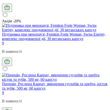
Акція -20%
Підтримка при менопаузі, Femiton Forte Woman, Swiss Energy,
комплекс продовженої дії, 30 веганських капсул
9
В наявності
Пропаїн, Рослина Карпат, зміцнення суглобів та хребта, кісток
та зубів, 500 мг, 60 капсул
9
В наявності