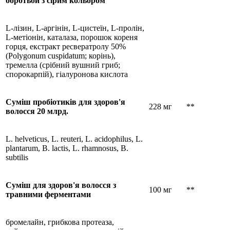
боротьби з сірим кольором
L-лізин, L-аргінін, L-цистеїн, L-пролін,
L-метіонін, каталаза, порошок кореня
горця, екстракт ресвератролу 50%
(Polygonum cuspidatum; корінь),
тремелла (срібний вушний гриб;
спорокарпій), гіалуронова кислота
Суміш пробіотиків для здоров'я
228 мг
**
волосся 20 млрд.
L. helveticus, L. reuteri, L. acidophilus, L.
plantarum, B. lactis, L. rhamnosus, B.
subtilis
Суміш для здоров'я волосся з
100 мг
**
травними ферментами
бромелайн, грибкова протеаза,