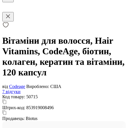
Вітаміни для волосся, Hair
Vitamins, CodeAge, біотин,
колаген, кератин та вітаміни,
120 капсул
від
Codeage
Вироблено:
США
7 відгуки
Код товару:
50715
Штрих-код:
853919008496
Продавець:
Biotus