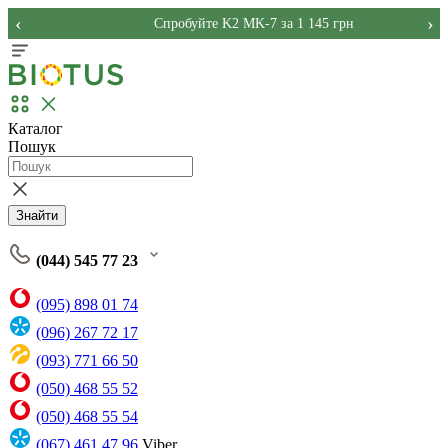
‹
›
Спробуйте K2 MK-7 за 1 145 грн
Каталог
Пошук
Знайти
(044) 545 77 23
(095) 898 01 74
(096) 267 72 17
(093) 771 66 50
(050) 468 55 52
(050) 468 55 54
(067) 461 47 96
Viber