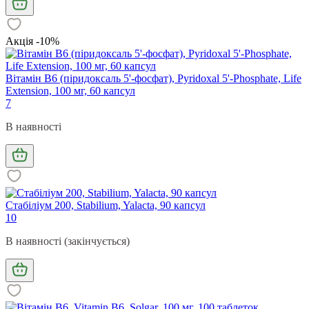
Акція -10%
Вітамін В6 (піридоксаль 5'-фосфат), Pyridoxal 5'-Phosphate, Life
Extension, 100 мг, 60 капсул
7
В наявності
Стабіліум 200, Stabilium, Yalacta, 90 капсул
10
В наявності (закінчується)