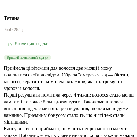
Тетяна
9 квіт. 2026 р.
Рекомендую продукт
Кращий позитивний відгук
Приймала ці вітаміни для волосся два місяці і можу
поділитися своїм досвідом. Обрала їх через склад — біотин,
колаген, кератин та комплекс вітамінів, які, підтримують
здоров’я волосся.
Перші результати помітила через 4 тижні: волосся стало менш
ламким і виглядає більш доглянутим. Також зменшилося
випадіння під час миття та розчісування, що для мене дуже
важливо. Приємним бонусом стало те, що нігті теж стали
міцнішими.
Капсули зручно приймати, не мають неприємного смаку та
запаху. Побічних ефектів у мене не було, хоча я завжди уважно