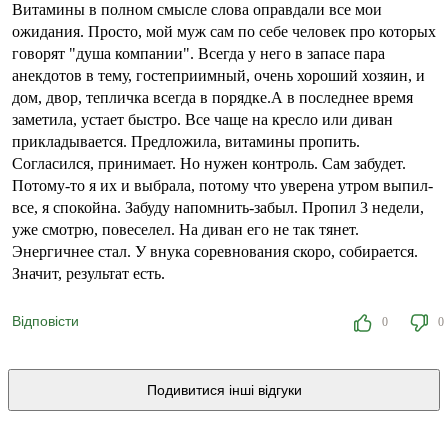
Витамины в полном смысле слова оправдали все мои
ожидания. Просто, мой муж сам по себе человек про которых
говорят "душа компании". Всегда у него в запасе пара
анекдотов в тему, гостеприимный, очень хороший хозяин, и
дом, двор, тепличка всегда в порядке.А в последнее время
заметила, устает быстро. Все чаще на кресло или диван
прикладывается. Предложила, витамины пропить.
Согласился, принимает. Но нужен контроль. Сам забудет.
Потому-то я их и выбрала, потому что уверена утром выпил-
все, я спокойна. Забуду напомнить-забыл. Пропил 3 недели,
уже смотрю, повеселел. На диван его не так тянет.
Энергичнее стал. У внука соревнования скоро, собирается.
Значит, результат есть.
Відповісти
0
0
Подивитися інші відгуки