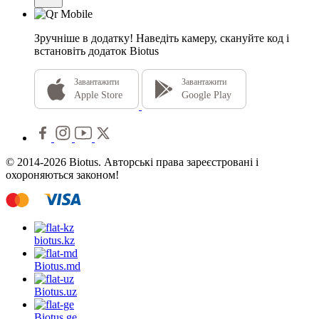
Зручніше в додатку!
Наведіть камеру, скануйте код і
встановіть додаток Biotus
Завантажити
Завантажити
Apple Store
Google Play
© 2014-2026 Biotus. Авторські права зареєстровані і
охороняються законом!
biotus.
kz
Biotus.
md
Biotus.
uz
Biotus.
ge