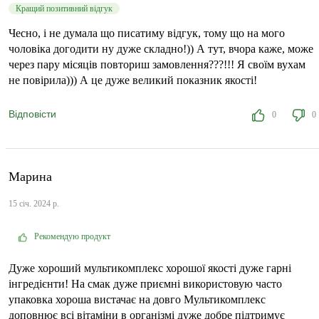
Кращий позитивний відгук
Чесно, і не думала що писатиму відгук, тому що на мого
чоловіка догодити ну дуже складно!)) А тут, вчора каже, може
через пару місяців повториш замовлення???!!! Я своїм вухам
не повірила))) А це дуже великий показник якості!
Відповісти
0
0
Марина
15 січ. 2024 р.
Рекомендую продукт
Дуже хороший мультикомплекс хорошої якості дуже гарні
інгредієнти! На смак дуже приємні використовую часто
упаковка хороша вистачає на довго Мультикомплекс
доповнює всі вітаміни в організмі дуже добре підтримує