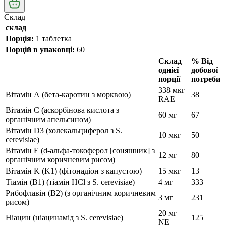
Склад
склад
Порція:
1 таблетка
Порцій в упаковці:
60
Склад
% Від
однієї
добової
порції
потреби
338 мкг
Вітамін А (бета-каротин з морквою)
38
RAE
Вітамін С (аскорбінова кислота з
60 мг
67
органічним апельсином)
Вітамін D3 (холекальциферол з S.
10 мкг
50
cerevisiae)
Вітамін Е (d-альфа-токоферол [соняшник] з
12 мг
80
органічним коричневим рисом)
Вітамін K (K1) (фітонадіон з капустою)
15 мкг
13
Тіамін (B1) (тіамін HCl з S. cerevisiae)
4 мг
333
Рибофлавін (B2) (з органічним коричневим
3 мг
231
рисом)
20 мг
Ніацин (ніацинамід з S. cerevisiae)
125
NE