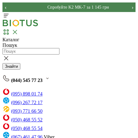
‹
›
Спробуйте K2 MK-7 за 1 145 грн
Каталог
Пошук
Знайти
(044) 545 77 23
(095) 898 01 74
(096) 267 72 17
(093) 771 66 50
(050) 468 55 52
(050) 468 55 54
(067) 461 47 96
Viber