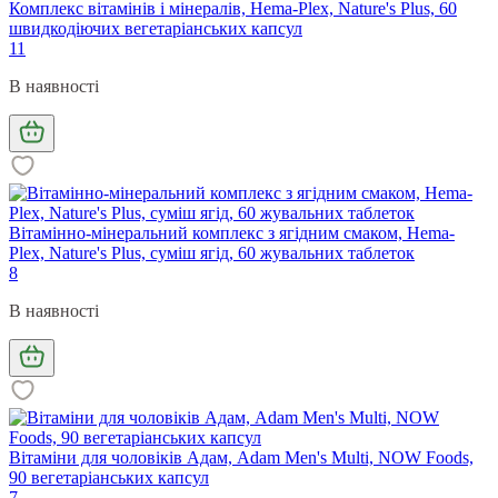
Комплекс вітамінів і мінералів, Hema-Plex, Nature's Plus, 60
швидкодіючих вегетаріанських капсул
11
В наявності
Вітамінно-мінеральний комплекс з ягідним смаком, Hema-
Plex, Nature's Plus, суміш ягід, 60 жувальних таблеток
8
В наявності
Вітаміни для чоловіків Адам, Adam Men's Multi, NOW Foods,
90 вегетаріанських капсул
7