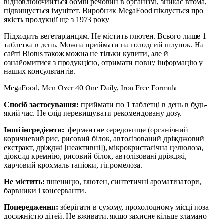
відновлюючийться обмін речовин в організмі, зникає втома,
підвищується імунітет.
Виробник MegaFood
піклується про
якість продукції ще
з
1973 року.
Підходить вегетаріанцям. Не містить глютен. Всього лише 1
таблетка в день. Можна приймати на голодний шлунок. На
сайті Biotus також можна не тільки купити, але й
ознайомитися з продукцією, отримати повну інформацію у
наших консультантів.
MegaFood, Men Over 40 One Daily, Iron Free Formula
Спосіб застосування:
приймати по 1 таблетці в день в будь-
який час.
Не слід перевищувати рекомендовану
дозу.
Інші інгредієнти:
ферментне середовище (органічний
коричневий рис, рисовий білок, автолізований дріжджовий
екстракт, дріжджі [неактивні]), мікрокристалічна целюлоза,
діоксид кремнію, рисовий білок, автолізовані дріжджі,
харчовий крохмаль тапіоки, гіпромелоза.
Не містить:
пшеницю, глютен, синтетичні ароматизатори,
барвники і консерванти.
Попередження:
зберігати в сухому, прохолодному місці поза
досяжністю дітей. Не вживати, якщо захисне кільце зламано