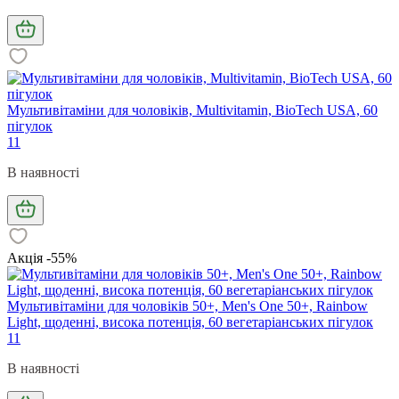
Мультивітаміни для чоловіків, Multivitamin, BioTech USA, 60
пігулок
11
В наявності
Акція -55%
Мультивітаміни для чоловіків 50+, Men's One 50+, Rainbow
Light, щоденні, висока потенція, 60 вегетаріанських пігулок
11
В наявності