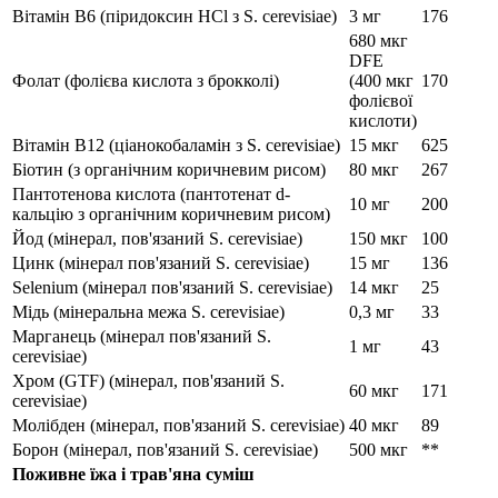
Вітамін B6 (піридоксин HCl з S. cerevisiae)
3 мг
176
680 мкг
DFE
Фолат (фолієва кислота з брокколі)
(400 мкг
170
фолієвої
кислоти)
Вітамін B12 (ціанокобаламін з S. cerevisiae)
15 мкг
625
Біотин (з органічним коричневим рисом)
80 мкг
267
Пантотенова кислота (пантотенат d-
10 мг
200
кальцію з органічним коричневим рисом)
Йод (мінерал, пов'язаний S. cerevisiae)
150 мкг
100
Цинк (мінерал пов'язаний S. cerevisiae)
15 мг
136
Selenium (мінерал пов'язаний S. cerevisiae)
14 мкг
25
Мідь (мінеральна межа S. cerevisiae)
0,3 мг
33
Марганець (мінерал пов'язаний S.
1 мг
43
cerevisiae)
Хром (GTF) (мінерал, пов'язаний S.
60 мкг
171
cerevisiae)
Молібден (мінерал, пов'язаний S. cerevisiae)
40 мкг
89
Борон (мінерал, пов'язаний S. cerevisiae)
500 мкг
**
Поживне їжа і трав'яна суміш