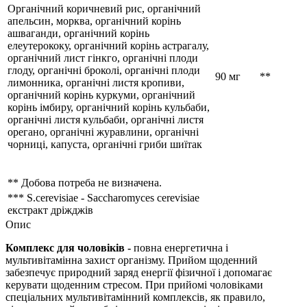
Органічний коричневий рис, органічний
апельсин, морква, органічний корінь
ашваганди, органічний корінь
елеутерококу, органічний корінь астрагалу,
органічний лист гінкго, органічні плоди
глоду, органічні броколі, органічні плоди
90 мг
**
лимонника, органічні листя кропиви,
органічний корінь куркуми, органічний
корінь імбиру, органічний корінь кульбаби,
органічні листя кульбаби, органічні листя
орегано, органічні журавлини, органічні
чорниці, капуста, органічні гриби шиїтак
** Добова потреба не визначена.
*** S.cerevisiae - Saccharomyces cerevisiae
екстракт дріжджів
Опис
Комплекс для чоловіків -
повна енергетична і
мультивітамінна захист організму. Прийом щоденний
забезпечує
природний
заряд енергії фізичної
і
допомагає
керувати
щоденним стресом.
При прийомі чоловіками
спеціальних мультивітамінний комплексів, як правило,