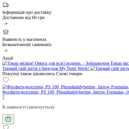
Інформація про доставку
Доставимо від
60 грн
Наявність у магазинах
Безкоштовний самовивіз
Акції
Товар міс
Тримай свій ритм з брендом My Nutri Week!
Покупці також цікавились
Схожі товари
Фосфатидилсерин, PS 100, Phosphatidylserine, Jarrow Formulas, 1
7
В наявності (закінчується)