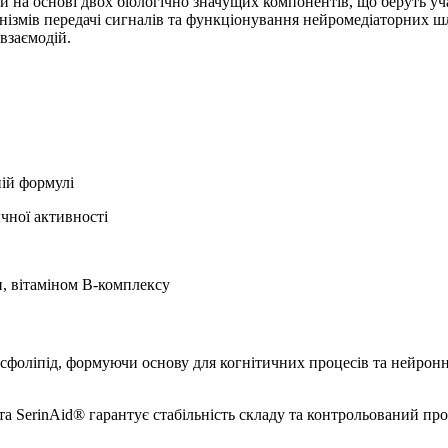
ений на основі двох біологічно значущих компонентів, що беруть у
анізмів передачі сигналів та функціонування нейромедіаторних ш
взаємодій.
ій формулі
ичної активності
и, вітаміном B-комплексу
сфоліпід, формуючи основу для когнітичних процесів та нейронн
а SerinAid® гарантує стабільність складу та контрольований пр