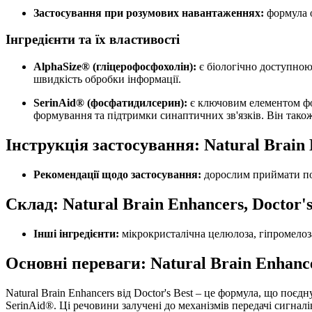
Застосування при розумових навантаженнях:
формула о
Інгредієнти та їх властивості
AlphaSize® (гліцерофосфохолін):
є біологічно доступною
швидкість обробки інформації.
SerinAid® (фосфатидилсерин):
є ключовим елементом фо
формування та
підтримки
синаптичних зв'язків. Він тако
Інструкція застосування: Natural Brain E
Рекомендації щодо застосування:
дорослим
приймати по 
Склад: Natural Brain Enhancers, Doctor's
Інші інгредієнти:
мікрокристалічна целюлоза, гіпромелоза
Основні переваги: Natural Brain Enhancer
Natural Brain Enhancers від Doctor's Best – це формула, що по
SerinAid®. Ці речовини залучені до механізмів передачі сигна