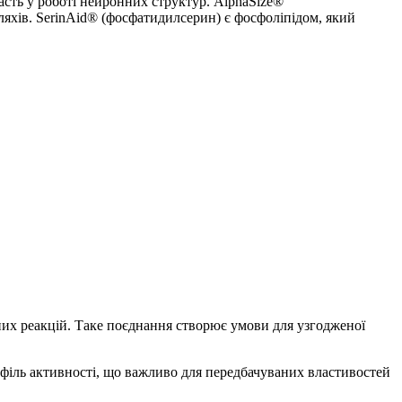
часть у роботі нейронних структур. AlphaSize®
ляхів. SerinAid® (фосфатидилсерин) є фосфоліпідом, який
их реакцій. Таке поєднання створює умови для узгодженої
офіль активності, що важливо для передбачуваних властивостей