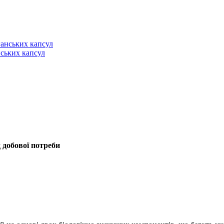
анських капсул
 добової потреби