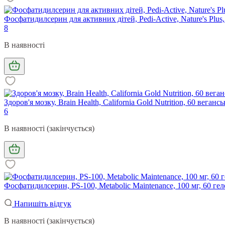
Фосфатидилсерин для активних дітей, Рedi-Active, Nature's Plus,
8
В наявності
Здоров'я мозку, Brain Health, California Gold Nutrition, 60 веганс
6
В наявності (закінчується)
Фосфатидилсерин, PS-100, Metabolic Maintenance, 100 мг, 60 ге
Напишіть відгук
В наявності (закінчується)