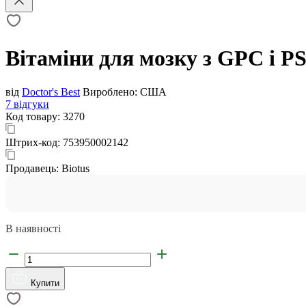
Вітаміни для мозку з GPC і PS,
від
Doctor's Best
Вироблено:
США
7 відгуки
Код товару:
3270
Штрих-код:
753950002142
Продавець:
Biotus
В наявності
Купити