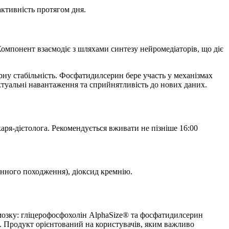
активність протягом дня.
 Компонент взаємодіє з шляхами синтезу нейромедіаторів, що
діє
рну стабільність. Фосфатидилсерин бере участь у механізмах
ктуальні навантаження та сприйнятливість до нових даних.
каря-дієтолога. Рекомендується вживати не пізніше 16:00
линного походження), діоксид кремнію.
и мозку: гліцерофосфохолін AlphaSize® та фосфатидилсерин
ї. Продукт орієнтований на користувачів, яким важливо