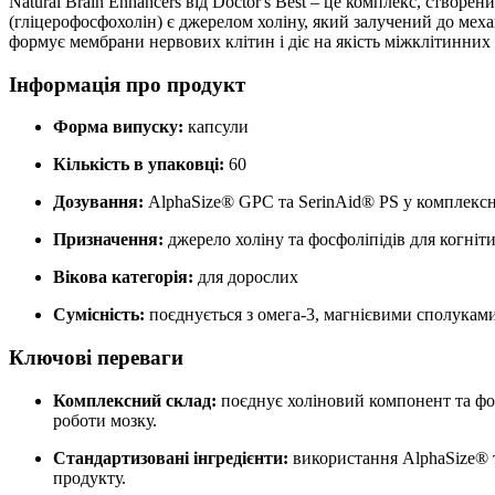
Natural Brain Enhancers від Doctor's Best – це комплекс, створ
(гліцерофосфохолін) є джерелом холіну, який залучений до мех
формує мембрани нервових клітин і
діє
на якість міжклітинних 
Інформація про продукт
Форма випуску:
капсули
Кількість в упаковці:
60
Дозування:
AlphaSize® GPC та SerinAid® PS у комплексн
Призначення:
джерело холіну та фосфоліпідів для когніт
Вікова категорія:
для дорослих
Сумісність:
поєднується з омега-3, магнієвими сполукам
Ключові переваги
Комплексний склад:
поєднує холіновий компонент та фо
роботи мозку.
Стандартизовані інгредієнти:
використання AlphaSize® т
продукту.