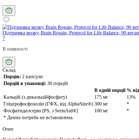
Підтримка мозку, Brain Regain, Protocol for Life Balance, 90 вег
7
В наявності
Склад
Порція:
2 капсули
Порцій в упаковці:
30 порцій
В одній порції
% від
Кальцій (з дикальційфосфату)
175 мг
13%
Гліцерофосфохолін (ГФХ, від AlphaSize®)
300 мг
*
Фосфатидилсерін [PS, з SerinAid®]
100 мг
*
* Денна потреба не встановлена.
Опис