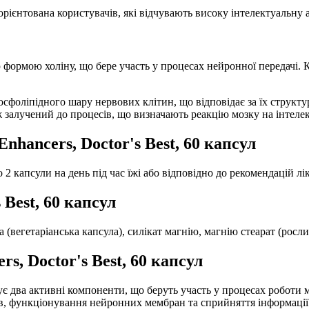
рієнтована користувачів, які відчувають високу інтелектуальну 
 формою холіну, що бере участь у процесах нейронної передачі.
сфоліпідного шару нервових клітин,
що відповідає за
їх структу
ж залучений до процесів, що визначають реакцію мозку на інтеле
nhancers, Doctor's Best, 60 капсул
2 капсули на день під час їжі або відповідно до рекомендацій лі
 Best, 60 капсул
 (вегетаріанська капсула), силікат магнію, магнію стеарат (рос
s, Doctor's Best, 60 капсул
єднує два активні компоненти, що беруть участь у процесах робот
лів, функціонування нейронних мембран та сприйняття інформаці