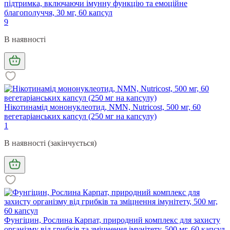
підтримка, включаючи імунну функцію та емоційне
благополуччя, 30 мг, 60 капсул
9
В наявності
Нікотинамід мононуклеотид, NMN, Nutricost, 500 мг, 60
вегетаріанських капсул (250 мг на капсулу)
1
В наявності (закінчується)
Фунгіцин, Рослина Карпат, природний комплекс для захисту
організму від грибків та зміцнення імунітету, 500 мг, 60 капсул