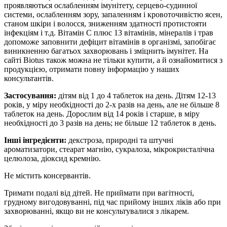
проявляються ослабленням імунітету, серцево-судинної
системи, ослабленням зору, запаленням і кровоточивістю ясен,
станом шкіри і волосся, зниженням здатності протистояти
інфекціям і т.д. Вітамін С плюс 13 вітамінів, мінералів і трав
допоможе заповнити дефіцит вітамінів в організмі, запобігає
виникненню багатьох захворювань і зміцнить імунітет. На
сайті Biotus також можна не тільки купити, а й ознайомитися з
продукцією, отримати повну інформацію у наших
консультантів.
Застосування:
дітям від 1 до 4 таблеток на день. Дітям 12-13
років, у міру необхідності до 2-х разів на день, але не більше 8
таблеток на день. Дорослим від 14 років і старше, в міру
необхідності до 3 разів на день; не більше 12 таблеток в день.
Інші інгредієнти:
декстроза, природні та штучні
ароматизатори, стеарат магнію, сукралоза, мікрокристалічна
целюлоза, діоксид кремнію.
Не містить консервантів.
Тримати подалі від дітей. Не приймати при вагітності,
грудному вигодовуванні, під час прийому інших ліків або при
захворюванні, якщо ви не консультувалися з лікарем.