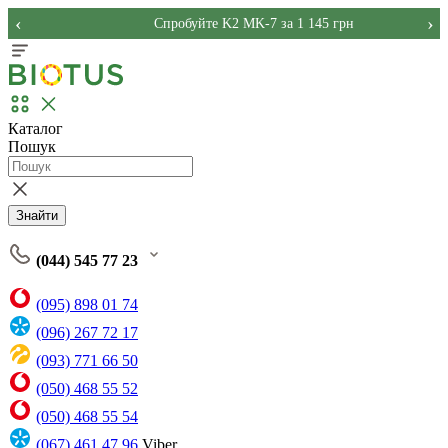
‹
›
Спробуйте K2 MK-7 за 1 145 грн
Каталог
Пошук
Знайти
(044) 545 77 23
(095) 898 01 74
(096) 267 72 17
(093) 771 66 50
(050) 468 55 52
(050) 468 55 54
(067) 461 47 96
Viber