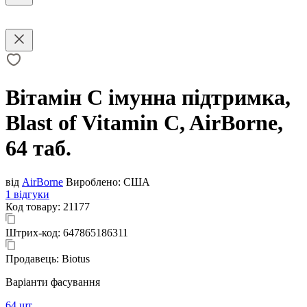
Вітамін С імунна підтримка,
Blast of Vitamin C, AirBorne,
64 таб.
від
AirBorne
Вироблено:
США
1 відгуки
Код товару:
21177
Штрих-код:
647865186311
Продавець:
Biotus
Варіанти фасування
64 шт.