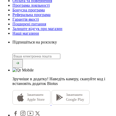
Оплата та повернення
Програма лояльності
Бонусна програма
Реферальна програма
Гарантія якості
Поширені питання
Залиште відгук про магазин
Наші магазини
Підпишіться на розсилку
Зручніше в додатку!
Наведіть камеру, скануйте код і
встановіть додаток Biotus
Завантажити
Завантажити
Apple Store
Google Play