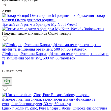
Акції
Товар
місяця! Омега для всієї родини.
Тримай свій ритм з брендом My Nutri Week!
Покупці також цікавились
Схожі товари
Лімфорен, Рослина Карпат, фітокомплекс для очищення лімфи
та зміцнення організму, 500 мг, 60 таблеток
6
В наявності
Цинк піколінат, Zinc, Pure Encapsulations, широка фізіологічна