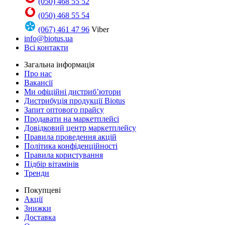
(050) 468 55 52
(050) 468 55 54
(067) 461 47 96
Viber
info@biotus.ua
Всі контакти
Загальна інформація
Про нас
Вакансії
Ми офіційні дистриб’ютори
Дистрибуція продукції Biotus
Запит оптового прайсу
Продавати на маркетплейсі
Довідковий центр маркетплейсу
Правила проведення акцій
Політика конфіденційності
Правила користування
Підбір вітамінів
Тренди
Покупцеві
Акції
Знижки
Доставка