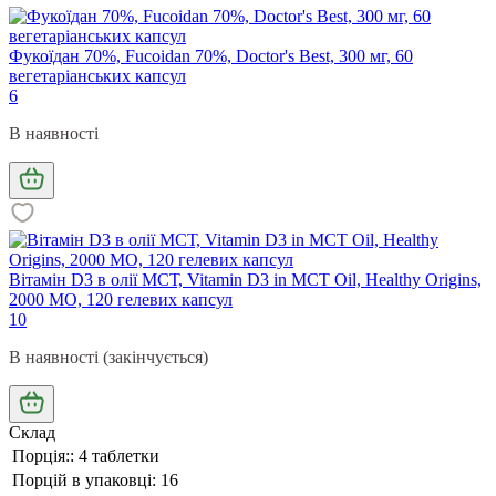
Фукоїдан 70%, Fucoidan 70%, Doctor's Best, 300 мг, 60
вегетаріанських капсул
6
В наявності
Вітамін D3 в олії МСТ, Vitamin D3 in MCT Oil, Healthy Origins,
2000 МО, 120 гелевих капсул
10
В наявності (закінчується)
Склад
Порція:: 4 таблетки
Порцій в упаковці: 16