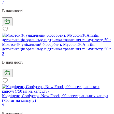
7
В наявності
Мікотон®, унікальний біосорбент, Mycoton®, Amrita,
детоксикація організму, підтримка травлення та імунітету, 50 г
2
В наявності
Кордіцепс, Cordyceps, Now Foods, 90 вегетаріанських капсул
(750 мг на капсулу)
9
В наявності