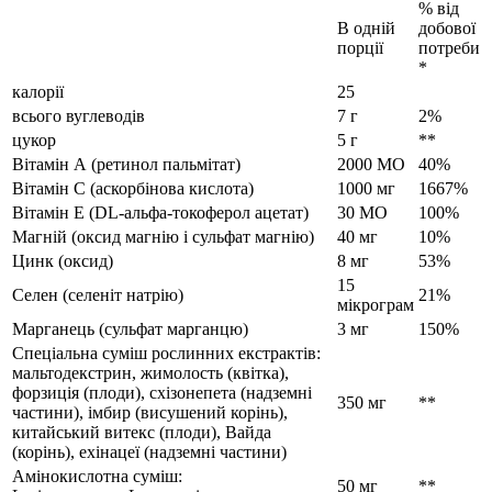
% від
В одній
добової
порції
потреби
*
калорії
25
всього вуглеводів
7 г
2%
цукор
5 г
**
Вітамін А (ретинол пальмітат)
2000 МО
40%
Вітамін С (аскорбінова кислота)
1000 мг
1667%
Вітамін Е (DL-альфа-токоферол ацетат)
30 МО
100%
Магній (оксид магнію і сульфат магнію)
40 мг
10%
Цинк (оксид)
8 мг
53%
15
Селен (селеніт натрію)
21%
мікрограм
Марганець (сульфат марганцю)
3 мг
150%
Спеціальна суміш рослинних екстрактів:
мальтодекстрин, жимолость (квітка),
форзиція (плоди), схізонепета (надземні
350 мг
**
частини), імбир (висушений корінь),
китайський витекс (плоди), Вайда
(корінь), ехінацеї (надземні частини)
Амінокислотна суміш:
50 мг
**