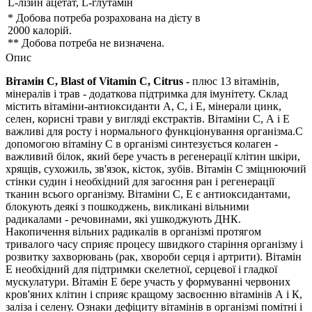
L-лізин ацетат, L-глутамін
* Добова потреба розрахована на дієту в
2000 калорій.
** Добова потреба не визначена.
Опис
Вітамін С, Blast of Vitamin C, Citrus -
плюс 13 вітамінів,
мінералів і трав - додаткова підтримка для імунітету. Склад
містить вітаміни-антиоксиданти А, С, і Е, мінерали цинк,
селен, корисні трави у вигляді екстрактів. Вітаміни С, А і Е
важливі для росту і нормального функціонування організма.С
допомогою вітаміну С в організмі синтезується колаген -
важливий білок, який бере участь в регенерації клітин шкіри,
хрящів, сухожиль, зв'язок, кісток, зубів. Вітамін С зміцнюючий
стінки судин і необхідний для загоєння ран і регенерації
тканин всього організму. Вітаміни С, Е є антиоксидантами,
блокують деякі з пошкоджень, викликані вільними
радикалами - речовинами, які ушкоджують ДНК.
Накопичення вільних радикалів в організмі протягом
тривалого часу сприяє процесу швидкого старіння організму і
розвитку захворювань (рак, хвороби серця і артрити). Вітамін
Е необхідний для підтримки скелетної, серцевої і гладкої
мускулатури. Вітамін Е бере участь у формуванні червоних
кров'яних клітин і сприяє кращому засвоєнню вітамінів А і К,
заліза і селену. Ознаки дефіциту вітамінів в організмі помітні і