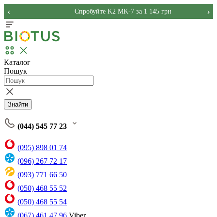
‹
›
Спробуйте K2 MK-7 за 1 145 грн
Каталог
Пошук
Знайти
(044) 545 77 23
(095) 898 01 74
(096) 267 72 17
(093) 771 66 50
(050) 468 55 52
(050) 468 55 54
(067) 461 47 96
Viber