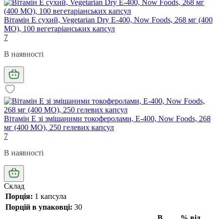
Вітамін Е сухий, Vegetarian Dry E-400, Now Foods, 268 мг (400
МО), 100 вегетаріанських капсул
7
В наявності
Вітамін Е зі змішаними токоферолами, E-400, Now Foods, 268
мг (400 МО), 250 гелевих капсул
7
В наявності
Склад
Порція
:
1 капсула
Порцій в упаковці:
30
В
% від