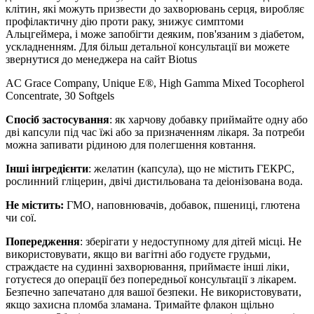
клітин, які можуть призвести до
захворювань
серця,
виробляє
профілактичну дію проти раку,
знижує
симптоми
Альцгеймера, і може запобігти деяким, пов'язаним з діабетом,
ускладненням. Для більш детальної консультації ви можете
звернутися до менеджера на сайт Biotus
AC Grace Company, Unique E®, High Gamma Mixed Tocopherol
Concentrate, 30 Softgels
Спосіб застосування
: як харчову добавку приймайте одну або
дві капсули під час їжі або за призначенням лікаря. За потреби
можна запивати рідиною для полегшення ковтання.
Інші інгредієнти
: желатин (капсула), що не містить ГЕКРС,
рослинний гліцерин, двічі дистильована та деіонізована вода.
Не містить:
ГМО, наповнювачів, добавок, пшениці, глютена
чи сої.
Попередження
: зберігати у недоступному для дітей місці. Не
використовувати, якщо ви вагітні або годуєте грудьми,
страждаєте на судинні захворювання, приймаєте інші ліки,
готуєтеся до операції без попередньої консультації з лікарем.
Безпечно запечатано для вашої безпеки. Не використовувати,
якщо захисна пломба зламана. Тримайте флакон щільно