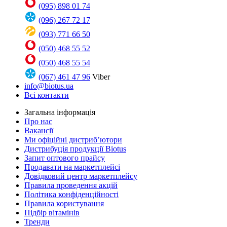
(095) 898 01 74
(096) 267 72 17
(093) 771 66 50
(050) 468 55 52
(050) 468 55 54
(067) 461 47 96
Viber
info@biotus.ua
Всі контакти
Загальна інформація
Про нас
Вакансії
Ми офіційні дистриб’ютори
Дистрибуція продукції Biotus
Запит оптового прайсу
Продавати на маркетплейсі
Довідковий центр маркетплейсу
Правила проведення акцій
Політика конфіденційності
Правила користування
Підбір вітамінів
Тренди