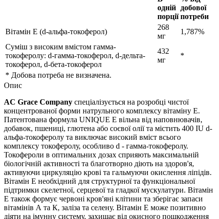
одній
добової
порції
потреби
268
Вітамін Е (d-альфа-токоферол)
1,787%
мг
Суміш з високим вмістом гамма-
432
токоферолу: d-гамма-токоферол, d-дельта-
*
мг
токоферол, d-бета-токоферол
* Добова потреба не визначена.
Опис
AC Grace Company
спеціалізується на розробці чистої
концентрованої форми натрульного комплексу вітаміну E.
Патентована формула UNIQUE E вільна від наповнювачів,
добавок, пшениці, глютена або соєвої олії та містить 400 IU d-
альфа-токоферолу та виключає високий вміст всього
комплексу токоферолу, особливо d - гамма-токоферолу.
Токофероли в оптимальних дозах сприяють максимальній
біологічній активності та благотворно
діють
на здоров'я,
активуючи
циркуляцію крові та гальмуючи окислення ліпідів.
Вітамін Е необхідний для структурної та функціональної
підтримки скелетної, серцевої та гладкої мускулатури. Вітамін
Е також формує червоні кров'яні клітини та
зберігає
запаси
вітамінів А та К, заліза та селену. Вітамін Е може
позитивно
діяти
на імунну систему, захищає від окисного пошкодження