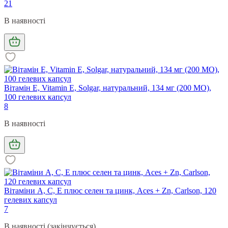
21
В наявності
Вітамін Е, Vitamin E, Solgar, натуральний, 134 мг (200 МО),
100 гелевих капсул
8
В наявності
Вітаміни А, С, Е плюс селен та цинк, Aces + Zn, Carlson, 120
гелевих капсул
7
В наявності (закінчується)