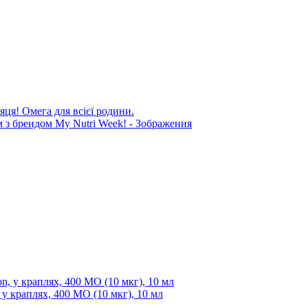
яця! Омега для всієї родини.
n, у краплях, 400 МО (10 мкг), 10 мл