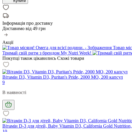
Купити
Інформація про доставку
Доставимо від
49 грн
Акції
Товар міс
Тримай свій ритм з брендом My Nutri Week!
Покупці також цікавились
Схожі товари
Вітамін D3, Vitamin D3, Puritan's Pride, 2000 МО, 200 капсул
9
В наявності
Вітамін D-3 для дітей, Baby Vitamin D3, California Gold Nutritio
10