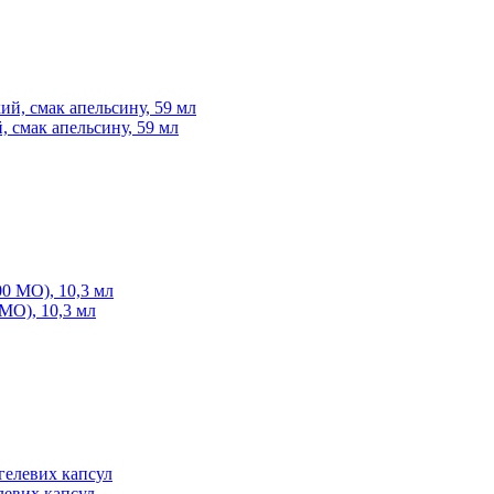
й, смак апельсину, 59 мл
 МО), 10,3 мл
елевих капсул