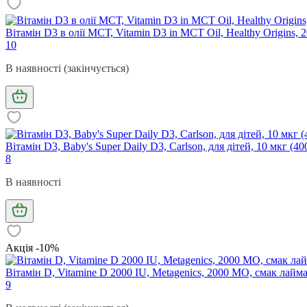
Вітамін D3 в олії МСТ, Vitamin D3 in MCT Oil, Healthy Origins,
10
В наявності (закінчується)
Вітамін D3, Baby's Super Daily D3, Carlson, для дітей, 10 мкг (4
8
В наявності
Акція -10%
Вітамін D, Vitamine D 2000 IU, Metagenics, 2000 МО, смак лайм
9