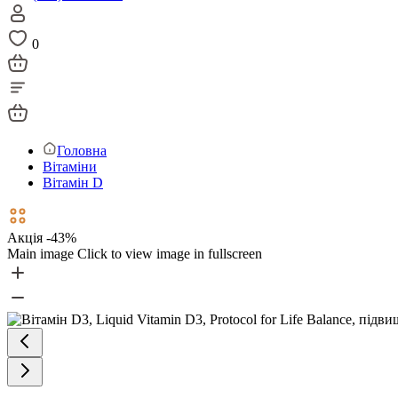
0
Головна
Вітаміни
Вітамін D
Акція -43%
Main image
Click to view image in fullscreen