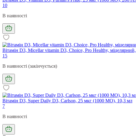
10
В наявності
Вітамін D3, Micellar vitamin D3, Choice, Pro Healthy, міцелярний
15
В наявності (закінчується)
Вітамін D3, Super Daily D3, Carlson, 25 мкг (1000 МО), 10,3 мл
7
В наявності