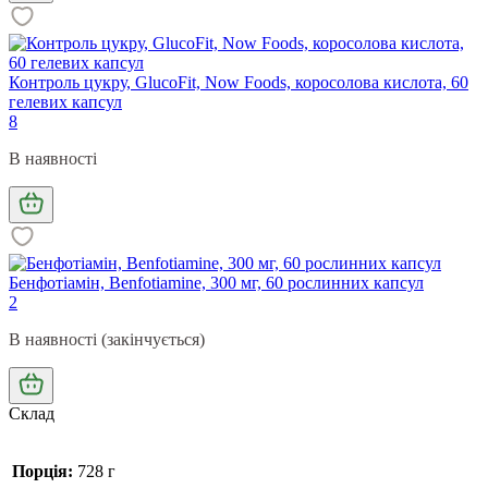
Контроль цукру, GlucoFit, Now Foods, коросолова кислота, 60
гелевих капсул
8
В наявності
Бенфотіамін, Benfotiamine, 300 мг, 60 рослинних капсул
2
В наявності (закінчується)
Склад
Порція:
728 г