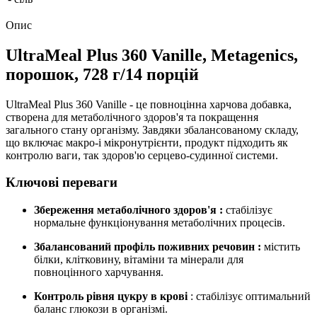
Опис
UltraMeal Plus 360 Vanille, Metagenics,
порошок, 728 г/14 порцій
UltraMeal Plus 360 Vanille - це повноцінна харчова добавка,
створена для метаболічного здоров'я та покращення
загального стану організму. Завдяки збалансованому складу,
що включає макро-і мікронутрієнти, продукт підходить як
контролю ваги, так здоров'ю серцево-судинної системи.
Ключові переваги
Збереження метаболічного здоров'я
:
стабілізує
нормальне функціонування метаболічних процесів.
Збалансований профіль поживних речовин
:
містить
білки, клітковину, вітаміни та мінерали для
повноцінного харчування.
Контроль рівня цукру в крові
: стабілізує оптимальний
баланс глюкози в організмі.