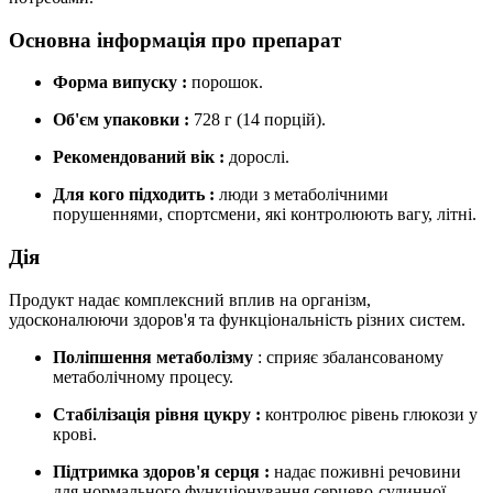
Основна інформація про препарат
Форма випуску
:
порошок.
Об'єм упаковки
:
728 г (14 порцій).
Рекомендований вік
:
дорослі.
Для кого підходить
:
люди з метаболічними
порушеннями, спортсмени, які контролюють вагу, літні.
Дія
Продукт надає комплексний вплив на організм,
удосконалюючи здоров'я та функціональність різних систем.
Поліпшення метаболізму
: сприяє збалансованому
метаболічному процесу.
Стабілізація рівня цукру
:
контролює рівень глюкози у
крові.
Підтримка здоров'я серця
:
надає поживні речовини
для нормального функціонування серцево-судинної