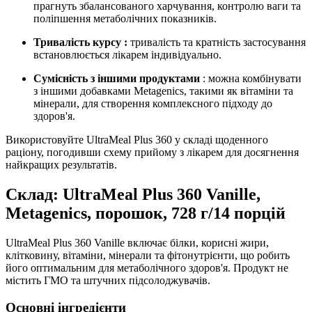
прагнуть збалансованого харчування, контролю ваги та
поліпшення метаболічних показників.
Тривалість курсу
:
тривалість та кратність застосування
встановлюється лікарем індивідуально.
Сумісність з іншими продуктами
: можна комбінувати
з іншими добавками Metagenics, такими як вітаміни та
мінерали, для створення комплексного підходу до
здоров'я.
Використовуйте UltraMeal Plus 360 у складі щоденного
раціону, погодивши схему прийому з лікарем для досягнення
найкращих результатів.
Склад: UltraMeal Plus 360 Vanille,
Metagenics, порошок, 728 г/14 порцій
UltraMeal Plus 360 Vanille включає білки, корисні жири,
клітковину, вітаміни, мінерали та фітонутрієнти, що робить
його оптимальним для метаболічного здоров'я. Продукт не
містить ГМО та штучних підсолоджувачів.
Основні інгредієнти