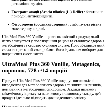
розслаблюючу дію.
Екстракт акації (Acacia nilotica (L.) Delile)
: багатий на
природні антиоксиданти.
Фітостероли (рослинні стерини)
:
стабілізують рівень
холестерину в крові.
UltraMeal Plus 360 Vanille – це високоякісний продукт, який
легко вписується у повсякденний раціон та стабілізує здоров'я
метаболічної та серцево-судинної систем. Його збалансований
склад та приємний смак роблять його ідеальним вибором для
покращення якості життя.
UltraMeal Plus 360 Vanille, Metagenics,
порошок, 728 г/14 порцій
Продукт UltraMeal Plus 360 Vanille поєднує високоякісні
інгредієнти для метаболічного здоров'я та зниження ризиків,
пов'язаних з метаболічним синдромом. Завдяки низькому
глікемічному індексу та насиченому поживному складу, цей
продукт ідеально підходить для щоденного раціону.