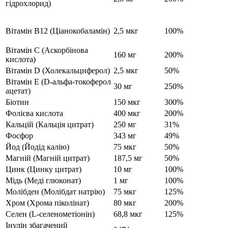
гідрохлорид)
Вітамін B12 (Ціанокобаламін)
2,5 мкг
100%
Вітамін C (Аскорбінова
160 мг
200%
кислота)
Вітамін D (Холекальциферол)
2,5 мкг
50%
Вітамін E (D-альфа-токоферол
30 мг
250%
ацетат)
Біотин
150 мкг
300%
Фолієва кислота
400 мкг
200%
Кальцій (Кальція цитрат)
250 мг
31%
Фосфор
343 мг
49%
Йод (Йодід калію)
75 мкг
50%
Магній (Магній цитрат)
187,5 мг
50%
Цинк (Цинку цитрат)
10 мг
100%
Мідь (Меді глюконат)
1 мг
100%
Молібден (Молібдат натрію)
75 мкг
125%
Хром (Хрома піколінат)
80 мкг
200%
Селен (L-селенометіонін)
68,8 мкг
125%
Інулін збагачений