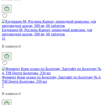
Ендокрин-М, Рослина Карпат, природний комплекс для
щитовидної залози, 500 мг, 60 таблеток
11
В наявності
Фермент Кори осики по Болотову, Лактофіт по Болотову № 4,
ТМ Центр Болотова, 250 мл
7
В наявності