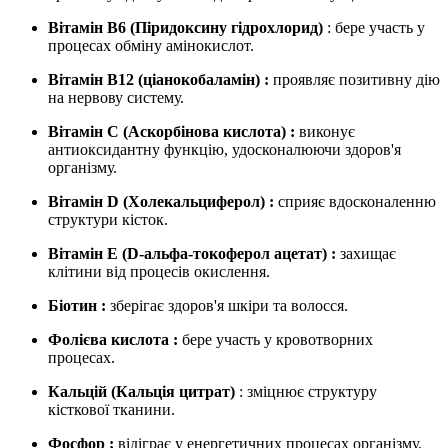
Вітамін B6 (Піридоксину гідрохлорид)
: бере участь у
процесах обміну амінокислот.
Вітамін B12 (ціанокобаламін)
:
проявляє позитивну дію
на нервову систему.
Вітамін C (Аскорбінова кислота)
:
виконує
антиоксидантну функцію, удосконалюючи здоров'я
організму.
Вітамін D (Холекальциферол)
:
сприяє вдосконаленню
структури кісток.
Вітамін E (D-альфа-токоферол ацетат)
:
захищає
клітини від процесів окислення.
Біотин
:
зберігає здоров'я шкіри та волосся.
Фолієва кислота
:
бере участь у кровотворних
процесах.
Кальцій (Кальція цитрат)
: зміцнює структуру
кісткової тканини.
Фосфор
:
відіграє у енергетичних процесах організму.