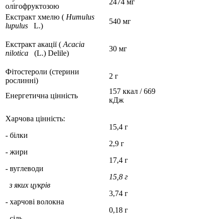
2474 мг
олігофруктозою
Екстракт хмелю (
Humulus
540 мг
lupulus
L.)
Екстракт акації (
Acacia
30 мг
nilotica
(L.) Delile)
Фітостероли (стерини
2 г
рослинні)
157 ккал / 669
Енергетична цінність
кДж
Харчова цінність:
15,4 г
- білки
2,9 г
- жири
17,4 г
- вуглеводи
15,8 г
з яких цукрів
3,74 г
- харчові волокна
0,18 г
- сіль