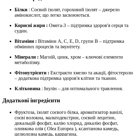
Білки
: Соєвий ізолят, гороховий ізолят – джерело
амінокислот, що легко засвоюються.
Корисні жири
:
Омега-3 – підтримка здоров'я серця та
судин.
Вітаміни
:
Вітаміни A, C, E, D, групи B – підтримка
обмінних процесів та імунітету.
Мінерали
:
Магній, цинк, хром – ключові елементи
метаболізму.
Фітонутрієнти
:
Екстракти хмелю та акації, фітостероли
– додаткова підтримка здоров'я клітин та тканин.
Клітковина
: Інулін – для оптимального травлення.
Додаткові інгредієнти
Фруктоза, ізолят соєвого білка, ароматизатор ванілі,
соєві волокна, мальтодекстрин, соєвий лецитин,
дикальцій фосфат, калію хлорид, дикалію фосфат,
оливкова олія (
Olea Europea
), ксантанова камедь,
целюлозна камедь, каррагина.