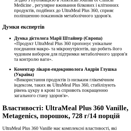
Medicine
, регулярне вживання білкових і клітинних
продуктів, подібних до UltraMeal Plus 360, сприяє
поліпшенню показників метаболічного здоров'я.
Думки експертів
Думка дієтолога Марії Штайнер (Європа)
«Продукт UltraMeal Plus 360 пропонує унікальне
поєднання макро- та мікронутрієнтів, що робить його
чудовим вибором для підтримки метаболічного здоров'я
та контролю ваги».
Коментар лікаря-ендокринолога Андрія Глушка
(Україна)
«Використання продуктів із низьким глікемічним
індексом, таких як UltraMeal Plus 360, стабілізують
рівень цукру в крові та сприяють покращенню
загального стану здоров'я».
Властивості: UltraMeal Plus 360 Vanille,
Metagenics, порошок, 728 г/14 порцій
UltraMeal Plus 360 Vanille має комплексні властивості, які