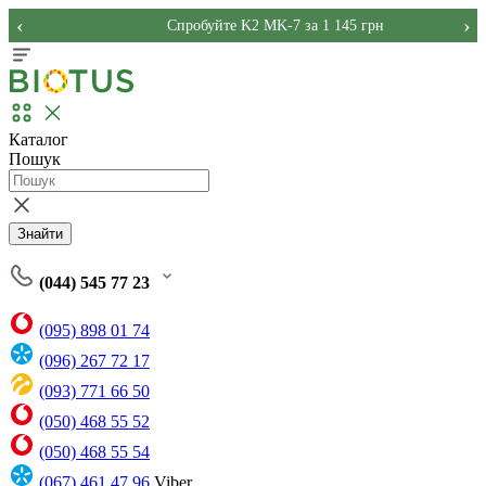
‹
›
Спробуйте K2 MK-7 за 1 145 грн
Каталог
Пошук
Знайти
(044) 545 77 23
(095) 898 01 74
(096) 267 72 17
(093) 771 66 50
(050) 468 55 52
(050) 468 55 54
(067) 461 47 96
Viber