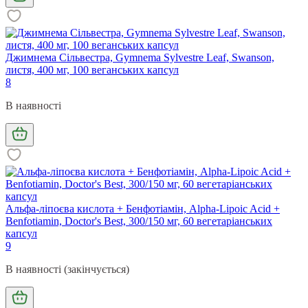
Джимнема Сільвестра, Gymnema Sylvestre Leaf, Swanson,
листя, 400 мг, 100 веганських капсул
8
В наявності
Альфа-ліпоєва кислота + Бенфотіамін, Alpha-Lipoic Acid +
Benfotiamin, Doctor's Best, 300/150 мг, 60 вегетаріанських
капсул
9
В наявності (закінчується)