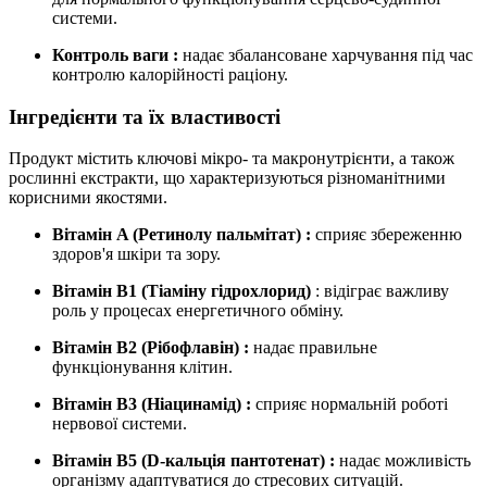
системи.
Контроль ваги
:
надає збалансоване харчування під час
контролю калорійності раціону.
Інгредієнти та їх властивості
Продукт містить ключові мікро- та макронутрієнти, а також
рослинні екстракти, що характеризуються різноманітними
корисними якостями.
Вітамін A (Ретинолу пальмітат)
:
сприяє збереженню
здоров'я шкіри та зору.
Вітамін B1 (Тіаміну гідрохлорид)
: відіграє важливу
роль у процесах енергетичного обміну.
Вітамін B2 (Рібофлавін)
:
надає правильне
функціонування клітин.
Вітамін B3 (Ніацинамід)
:
сприяє нормальній роботі
нервової системи.
Вітамін B5 (D-кальція пантотенат)
:
надає можливість
організму адаптуватися до стресових ситуацій.