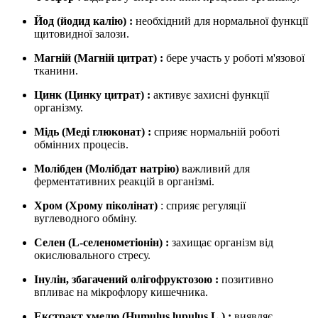
Йод (йодид калію)
:
необхідний для нормальної функції
щитовидної залози.
Магній (Магній цитрат)
:
бере участь у роботі м'язової
тканини.
Цинк (Цинку цитрат)
:
активує захисні функції
організму.
Мідь (Меді глюконат)
:
сприяє нормальній роботі
обмінних процесів.
Молібден (Молібдат натрію)
важливий для
ферментативних реакцій в організмі.
Хром (Хрому піколінат)
: сприяє регуляції
вуглеводного обміну.
Селен (L-селенометіонін)
:
захищає організм від
окислювального стресу.
Інулін, збагачений олігофруктозою
:
позитивно
впливає на мікрофлору кишечника.
Екстракт хмелю (Humulus lupulus L.)
:
виявляє