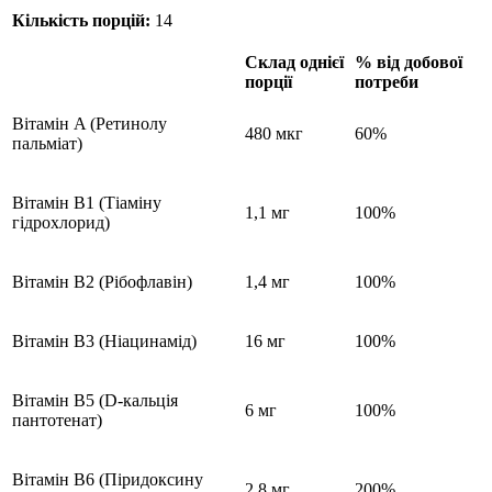
Кількість порцій:
14
Склад однієї
% від добової
порції
потреби
Вітамін A (Ретинолу
480 мкг
60%
пальміат)
Вітамін B1 (Тіаміну
1,1 мг
100%
гідрохлорид)
Вітамін B2 (Рібофлавін)
1,4 мг
100%
Вітамін B3 (Ніацинамід)
16 мг
100%
Вітамін B5 (D-кальція
6 мг
100%
пантотенат)
Вітамін B6 (Піридоксину
2,8 мг
200%