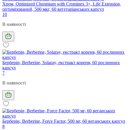
Хром, Optimized Chromium with Crominex 3+, Life Extension,
оптимізований, 500 мкг, 60 вегетаріанських капсул
10
В наявності
Берберін, Berberine, Solaray, екстракт кореня, 60 рослинних
капсул
7
В наявності
Берберін, Berberine, Force Factor, 500 мг, 60 веганських капсул
8