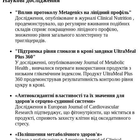
Наукові дослідження
"Вплив протоколу Metagenics на ліпідний профіль"
Дослідження, опубліковане в журналі
Clinical Nutrition
,
продемонструвало, що регулярне вживання подібних
складів сприяє покращенню ліпідного профілю,
зниженню рівня загального холестерину та
тригліцеридів.
"Підтримка рівня глюкози в крові завдяки UltraMeal
Plus 360"
У дослідженні, опублікованому
Journal of Metabolic
Health
, вивчалися переваги використання продуктів з
низьким глікемічним індексом. Продукт UltraMeal Plus
360 продемонстрував результативність контролю рівня
цукру в крові.
«Антиоксидантні властивості та їх значення для
здоров'я серцево-судинної системи»
Дослідження в
European Journal of Cardiovascular
Research
підтверджує, що фітонутрієнти, що містяться в
продукті, сприяють захисту клітин від оксидативного
стресу.
«Поліпшення метаболічного здоров'я»
Згідно з публікацією в
American Journal of Clinical