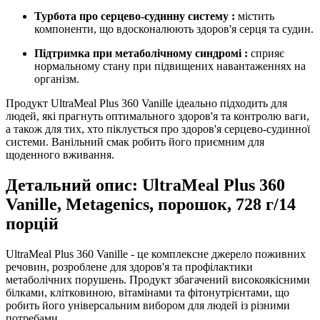
Турбота про серцево-судинну систему
:
містить
компоненти, що вдосконалюють здоров'я серця та судин.
Підтримка при метаболічному синдромі
:
сприяє
нормальному стану при підвищених навантаженнях на
організм.
Продукт UltraMeal Plus 360 Vanille ідеально підходить для
людей, які прагнуть оптимального здоров'я та контролю ваги,
а також для тих, хто піклується про здоров'я серцево-судинної
системи. Ванільний смак робить його приємним для
щоденного вживання.
Детальний опис: UltraMeal Plus 360
Vanille, Metagenics, порошок, 728 г/14
порцій
UltraMeal Plus 360 Vanille - це комплексне джерело поживних
речовин, розроблене для здоров'я та профілактики
метаболічних порушень. Продукт збагачений високоякісними
білками, клітковиною, вітамінами та фітонутрієнтами, що
робить його універсальним вибором для людей із різними
потребами.