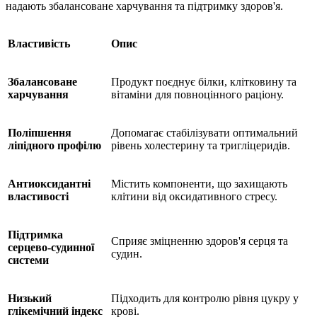
надають збалансоване харчування та підтримку здоров'я.
Властивість
Опис
Збалансоване
Продукт поєднує білки, клітковину та
харчування
вітаміни для повноцінного раціону.
Поліпшення
Допомагає стабілізувати оптимальний
ліпідного профілю
рівень холестерину та тригліцеридів.
Антиоксидантні
Містить компоненти, що захищають
властивості
клітини від оксидативного стресу.
Підтримка
Сприяє зміцненню здоров'я серця та
серцево-судинної
судин.
системи
Низький
Підходить для контролю рівня цукру у
глікемічний індекс
крові.