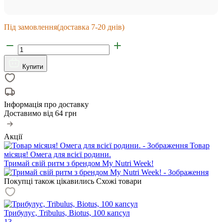
Під замовлення
(доставка 7-20 днів)
Купити
Інформація про доставку
Доставимо від
64 грн
Акції
Товар
місяця! Омега для всієї родини.
Тримай свій ритм з брендом My Nutri Week!
Покупці також цікавились
Схожі товари
Трибулус, Tribulus, Biotus, 100 капсул
13