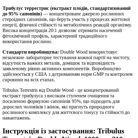
Трибулус террестрис (екстракт плодів, стандартизований
до 95% сапонінів)
— концентроване джерело рослинних
стероїдних сапонінів, що беруть участь у процесах життєвої
енергії, фізичної стійкості та метаболічних реакцій організму.
Висока концентрація 20:1 дозволяє отримати насичений
фітохімічний профіль, характерний традиційного
використання рослини.
Стандарти виробництва:
Double Wood використовує
незалежне лабораторне тестування кожної партії на чистоту,
відсутність важких металів, домішок та відповідність
заявленому рівню активних компонентів. Виробництво
здійснюється у США з дотриманням норм GMP та контролем
сировини на всіх етапах.
Tribulus Terrestris від Double Wood - це концентрований
екстракт трибулуса з високим ступенем очищення та
посиленою формулою сапонінів 95%, що підходить для
дорослих чоловіків і жінок, які прагнуть природного
рослинного комплексу для життєвого тонусу та стійкості до
навантажень.
Інструкція із застосування: Tribulus