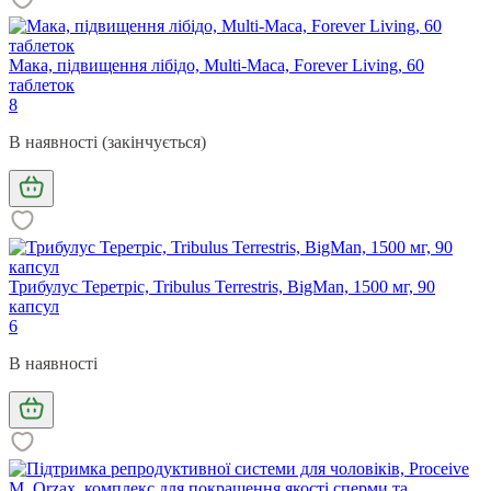
Мака, підвищення лібідо, Multi-Maca, Forever Living, 60
таблеток
8
В наявності (закінчується)
Трибулус Теретріс, Tribulus Terrestris, BigMan, 1500 мг, 90
капсул
6
В наявності