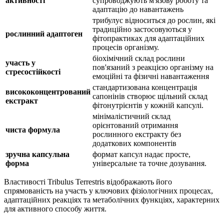
активності
супроводжують м'язову роботу та
адаптацію до навантажень
трибулус відноситься до рослин, які
традиційно застосовуються у
рослинний адаптоген
фітопрактиках для адаптаційних
процесів організму.
біохімічний склад рослини
участь у
пов'язаний з реакцією організму на
стресостійкості
емоційні та фізичні навантаження
стандартизована концентрація
висококонцентрований
сапонінів
створює
щільний склад
екстракт
фітонутрієнтів у кожній капсулі.
мінімалістичний склад
орієнтований отримання
чиста формула
рослинного екстракту без
додаткових компонентів
зручна капсульна
формат капсул
надає
просте,
форма
універсальне та точне дозування.
Властивості Tribulus Terrestris відображають його
спрямованість на участь у ключових фізіологічних процесах,
адаптаційних реакціях та метаболічних функціях, характерних
для активного способу життя.