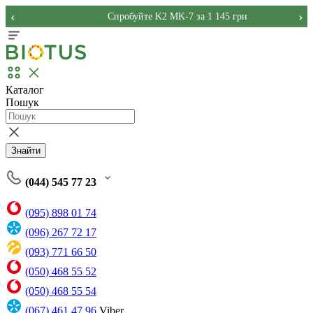
‹
›
Спробуйте K2 MK-7 за 1 145 грн
Каталог
Пошук
Знайти
(044) 545 77 23
(095) 898 01 74
(096) 267 72 17
(093) 771 66 50
(050) 468 55 52
(050) 468 55 54
(067) 461 47 96
Viber