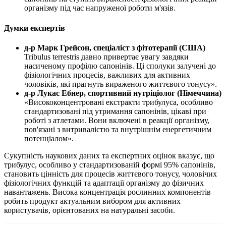
організму під час напруженої роботи м'язів.
Думки експертів
д-р Марк Грейсон, спеціаліст з фітотерапії (США)
Tribulus terrestris давно привертає увагу завдяки
насиченому профілю сапонінів. Ці сполуки залучені до
фізіологічних процесів, важливих для активних
чоловіків, які прагнуть вираженого життєвого тонусу».
д-р Лукас Ебнер, спортивний нутріціолог (Німеччина)
«Висококонцентровані екстракти трибулуса, особливо
стандартизовані під утримання сапонінів, цікаві при
роботі з атлетами. Вони включені в реакції організму,
пов'язані з витривалістю та внутрішнім енергетичним
потенціалом».
Сукупність наукових даних та експертних оцінок вказує, що
трибулус, особливо у стандартизованій формі 95% сапонінів,
становить цінність для процесів життєвого тонусу, чоловічих
фізіологічних функцій та адаптації організму до фізичних
навантажень. Висока концентрація рослинних компонентів
робить продукт актуальним вибором для активних
користувачів, орієнтованих на натуральні засоби.