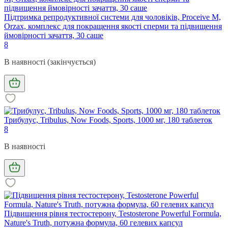
Підтримка репродуктивної системи для чоловіків, Proceive M,
Orzax, комплекс для покращення якості сперми та підвищення
ймовірності зачаття, 30 саше
8
В наявності (закінчується)
Трибулус, Tribulus, Now Foods, Sports, 1000 мг, 180 таблеток
8
В наявності
Підвищення рівня тестостерону, Testosterone Powerful Formula,
Nature's Truth, потужна формула, 60 гелевих капсул