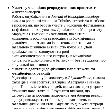
Участь у чоловічих репродуктивних процесах та
життєвої енергії
Робота, опублікована в
Journal of Ethnopharmacology
,
вивчала рослинні сапоніни Tribulus terrestris та їх зв'язок
з процесами, що беруть участь у чоловічій фертильності
та фізіологічних функціях. Дослідники з Університету
Марбурна (Німеччина) зазначили, що активні
компоненти рослини взаємодіють із біохімічними
реакціями, пов'язаними із статевими клітинами та
загальною фізичною активністю чоловіків. Дані
дослідження наголошують на ролі
висококонцентрованого екстракту в механізмах
чоловічого фізіологічного балансу — без тверджень про
лікувальні властивості.
Участь в адаптації до фізичних навантажень та
метаболічних реакцій
У дослідженні, опублікованому в
Phytomedicine
, команда
фахівців з Університету в Сіднеї (Австралія) вивчала
роль Tribulus terrestris у людей, які зазнають регулярних
фізичних навантажень. Результати вказали, що
фітонутрієнти рослини включені в метаболічні реакції,
що супроводжують стійкість до навантажень та
загальний фізичний стан. Відзначено
дію
концентрації
сапонінів на ступінь вираженості фізіологічних реакцій