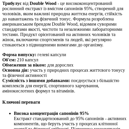
Трибулус
від
Double Wood
- це висококонцентрований
рослинний екстракт із вмістом сапонінів 95%, створений для
чоловіків, яким важливі природна життєва енергія, стійкість
до навантажень та фізичний тонус. Формула розроблена
американським брендом Double Wood, відомим суворими
стандартами якості, чистоти та незалежними лабораторними
тестами. Продукт орієнтований на активних чоловіків та
жінок, включаючи спортсменів та людей, які регулярно
стикаються з підвищеними вимогами до організму.
Форма випуску:
гелеві капсули
Об'єм:
210 капсул
Обмеження за віком:
для дорослих
Основна дія:
участь у природних процесах життєвого тонусу
та фізичної активності
Сумісність з іншими добавками:
поєднується з більшістю
комплексів для енергії, спортивного харчування,
амінокислотних формул та вітамінів.
Ключові переваги
Висока концентрація сапонінів 95%
Екстракт стандартизований до 95% сапонінів - активних
компонентів, що беруть участь у процесах клітинної
енергії та фізичної стійкості. Підвищена концентрація