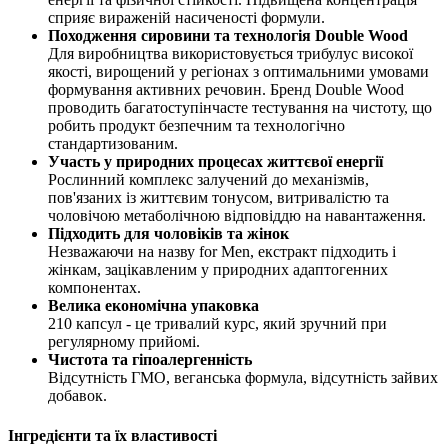
сприяє вираженій насиченості формули.
Походження сировини та технологія Double Wood
Для виробництва використовується трибулус високої
якості, вирощений у регіонах з оптимальними умовами
формування активних речовин. Бренд Double Wood
проводить багатоступінчасте тестування на чистоту, що
робить продукт безпечним та технологічно
стандартизованим.
Участь у природних процесах життєвої енергії
Рослинний комплекс залучений до механізмів,
пов'язаних із життєвим тонусом, витривалістю та
чоловічою метаболічною відповіддю на навантаження.
Підходить для чоловіків та жінок
Незважаючи на назву for Men, екстракт підходить і
жінкам, зацікавленим у природних адаптогенних
компонентах.
Велика економічна упаковка
210 капсул - це тривалий курс, який зручний при
регулярному прийомі.
Чистота та гіпоалергенність
Відсутність ГМО, веганська формула, відсутність зайвих
добавок.
Інгредієнти та їх властивості