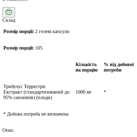
Склад
Розмір порції:
2 гелеві капсули
Розмір порції:
105
Кількість
% від добової
на порцію
потреби
Трибулус Террестріс
Екстракт (стандартизований до
1000 мг
*
95% сапонінів) (плоди)
* Добова потреба не визначена
Опис