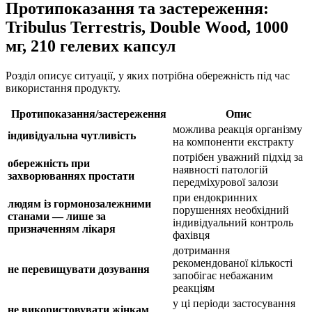
Протипоказання та застереження:
Tribulus Terrestris, Double Wood, 1000
мг, 210 гелевих капсул
Розділ описує ситуації, у яких потрібна обережність під час
використання продукту.
Протипоказання/застереження
Опис
можлива реакція організму
індивідуальна чутливість
на компоненти екстракту
потрібен уважний підхід за
обережність при
наявності патологій
захворюваннях простати
передміхурової залози
при ендокринних
людям із гормонозалежними
порушеннях необхідний
станами — лише за
індивідуальний контроль
призначенням лікаря
фахівця
дотримання
рекомендованої кількості
не перевищувати дозування
запобігає небажаним
реакціям
у ці періоди застосування
не використовувати жінкам