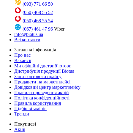
(093) 771 66 50
(050) 468 55 52
(050) 468 55 54
(067) 461 47 96
Viber
info@biotus.ua
Всі контакти
Загальна інформація
Про нас
Вакансії
Ми офіційні дистриб’ютори
Дистрибуція продукції Biotus
Запит оптового прайсу
Продавати на маркетплейсі
Довідковий центр маркетплейсу
Правила проведення акцій
Політика конфіденційності
Правила користування
Підбір вітамінів
Тренди
Покупцеві
Акції