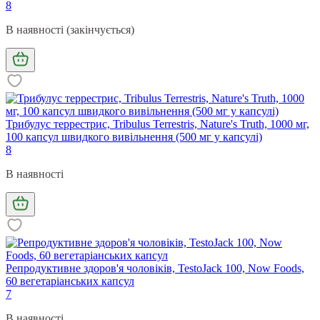
8
В наявності (закінчується)
Трибулус террестрис, Tribulus Terrestris, Nature's Truth, 1000 мг,
100 капсул швидкого вивільнення (500 мг у капсулі)
8
В наявності
Репродуктивне здоров'я чоловіків, TestoJack 100, Now Foods,
60 вегетаріанських капсул
7
В наявності