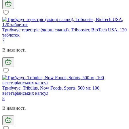
Трибулус терестріс (якірці сланкі), Tribooster, BioTech USA, 120
таблеток
7
В наявності
Трибулус, Tribulus, Now Foods, Sports, 500 мг, 100
вегетаріанських капсул
8
В наявності