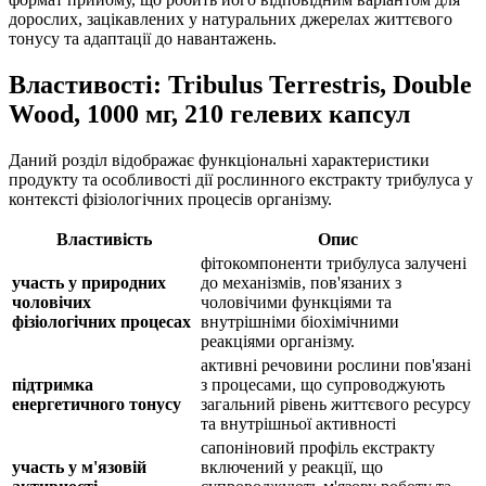
дорослих, зацікавлених у натуральних джерелах життєвого
тонусу та адаптації до навантажень.
Властивості: Tribulus Terrestris, Double
Wood, 1000 мг, 210 гелевих капсул
Даний розділ відображає функціональні характеристики
продукту та особливості дії рослинного екстракту трибулуса у
контексті фізіологічних процесів організму.
Властивість
Опис
фітокомпоненти трибулуса залучені
участь у природних
до механізмів, пов'язаних з
чоловічих
чоловічими функціями та
фізіологічних процесах
внутрішніми біохімічними
реакціями організму.
активні речовини рослини пов'язані
підтримка
з процесами, що супроводжують
енергетичного тонусу
загальний рівень життєвого ресурсу
та внутрішньої активності
сапоніновий профіль екстракту
участь у м'язовій
включений у реакції, що