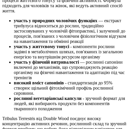
процеси життєвого тонусу та фізичної активності. Формула
підходить для чоловіків та жінок, які ведуть активний спосіб
життя.
участь у природних чоловічих функціях
— екстракт
трибулуса відноситься до рослин, традиційно
застосовуваних у чоловічій фітопрактикі, і залучений до
процесів, пов'язаних з чоловічим фізіологічним відгуком
на навантаження та обмінні реакції
участь у життєвому тонусі
- компоненти рослини
задіяні в метаболічних шляхах, пов'язаних із загальною
енергією та внутрішнім ресурсом організму
участь у фізичній витривалості
— рослинні сапоніни
включені до механізмів, що супроводжують реакцію
організму на фізичні навантаження та адаптацію під час
тренінгів
високий вміст сапонінів
- стандартизація до 95%
створює щільний фітохімічний профіль рослинної
сировини.
рослинні вегетаріанські капсули
- зручний формат для
людей, які вибирають продукти без компонентів
тваринного походження
Tribulus Terrestris від Double Wood поєднує високу
концентрацію активних речовин, рослинний склад та зручний
формат прийому, що робить його відповідним варіантом для