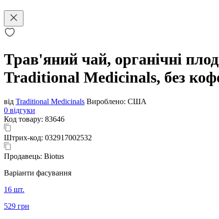
Трав'яний чай, органічні плод
Traditional Medicinals, без коф
від
Traditional Medicinals
Вироблено:
США
0 відгуки
Код товару:
83646
Штрих-код:
032917002532
Продавець:
Biotus
Варіанти фасування
16 шт.
529 грн