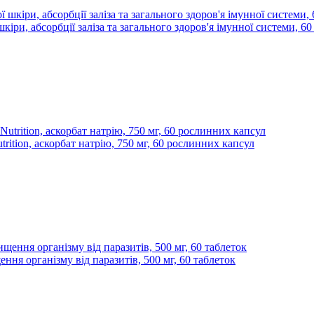
 шкіри, абсорбції заліза та загального здоров'я імунної системи, 60
trition, аскорбат натрію, 750 мг, 60 рослинних капсул
ня організму від паразитів, 500 мг, 60 таблеток