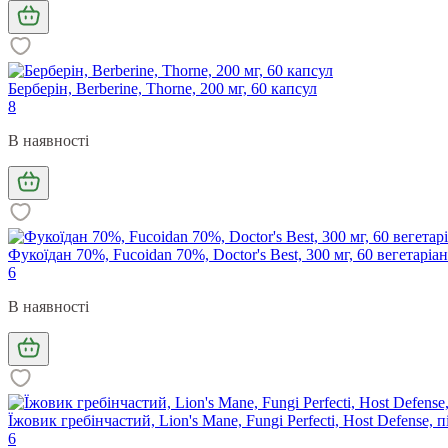
Берберін, Berberine, Thorne, 200 мг, 60 капсул
8
В наявності
Фукоїдан 70%, Fucoidan 70%, Doctor's Best, 300 мг, 60 вегетаріа
6
В наявності
Їжовик гребінчастий, Lion's Mane, Fungi Perfecti, Host Defense, п
6