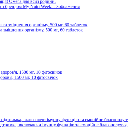
яця! Омега для всієї родини.
 зміцнення організму, 500 мг, 60 таблеток
ров'я, 1500 мг, 10 фітосвічок
 підтримка, включаючи імунну функцію та емоційне благополуччя, 