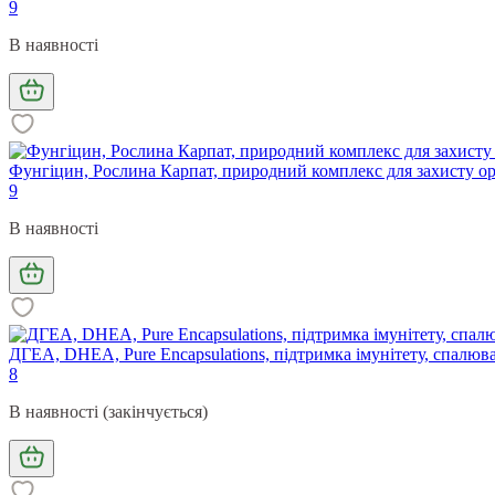
9
В наявності
Фунгіцин, Рослина Карпат, природний комплекс для захисту орга
9
В наявності
ДГЕА, DHEA, Pure Encapsulations, підтримка імунітету, спалюв
8
В наявності (закінчується)