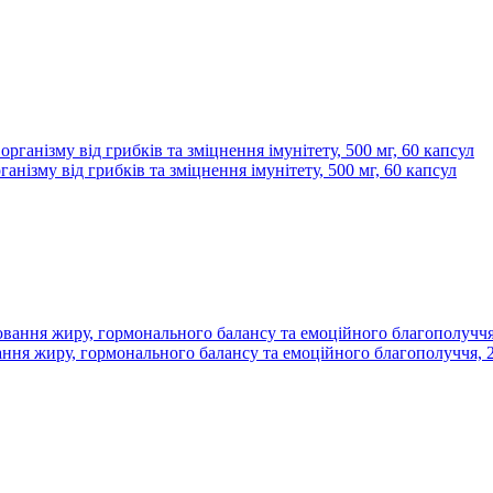
нізму від грибків та зміцнення імунітету, 500 мг, 60 капсул
ання жиру, гормонального балансу та емоційного благополуччя, 2