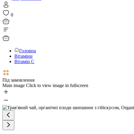
0
Головна
Вітаміни
Вітамін С
Під замовлення
Main image
Click to view image in fullscreen