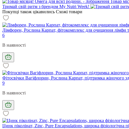
Товар міс
Тримай свій ритм з брендом My Nutri Week!
Покупці також цікавились
Схожі товари
Лімфорен, Рослина Карпат, фітокомплекс для очищення лімфи та
6
В наявності
Фітосвічки Вагіфлорин, Рослина Карпат, підтримка жіночого здо
9
В наявності
Цинк піколінат, Zinc, Pure Encapsulations, широка фізіологічна