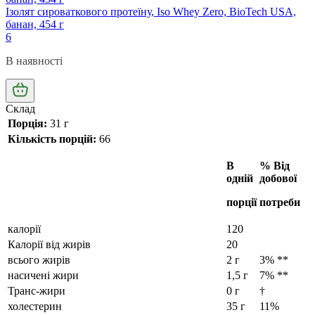
Ізолят сироваткового протеїну, Iso Whey Zero, BioTech USA,
банан, 454 г
6
В наявності
Склад
Порція:
31 г
Кількість порцій:
66
В
% Від
одній
добової
порції
потреби
калорії
120
Калорії від жирів
20
всього жирів
2 г
3% **
насичені жири
1,5 г
7% **
Транс-жири
0 г
†
холестерин
35 г
11%