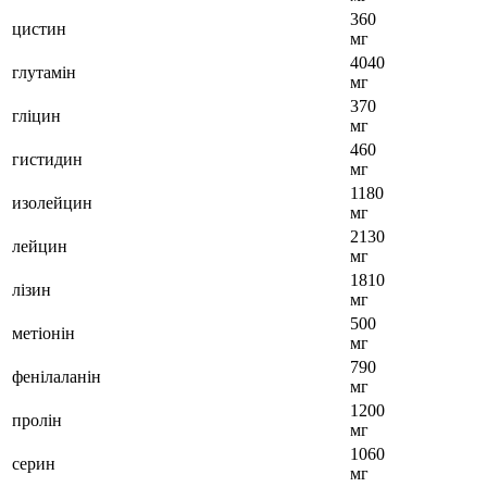
360
цистин
мг
4040
глутамін
мг
370
гліцин
мг
460
гистидин
мг
1180
изолейцин
мг
2130
лейцин
мг
1810
лізин
мг
500
метіонін
мг
790
фенілаланін
мг
1200
пролін
мг
1060
серин
мг