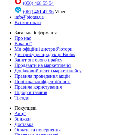
(050) 468 55 54
(067) 461 47 96
Viber
info@biotus.ua
Всі контакти
Загальна інформація
Про нас
Вакансії
Ми офіційні дистриб’ютори
Дистрибуція продукції Biotus
Запит оптового прайсу
Продавати на маркетплейсі
Довідковий центр маркетплейсу
Правила проведення акцій
Політика конфіденційності
Правила користування
Підбір вітамінів
Тренди
Покупцеві
Акції
Знижки
Доставка
Оплата та повернення