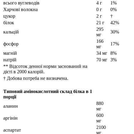
всього вуглеводів
4 г
1%
Харчові волокна
0 г
0%
цукор
2 г
†
білок
21 г
42%
295
кальцій
30%
мг
166
фосфор
17%
мг
магній
34 мг
8%
натрій
70 мг
3%
** Відсоток денної норми заснований на
дієті в 2000 калорій.
† Добова потреба не визначена.
Типовий амінокислотний склад білка в 1
порції
880
аланин
мг
600
аргінін
мг
2100
аспартат
мг