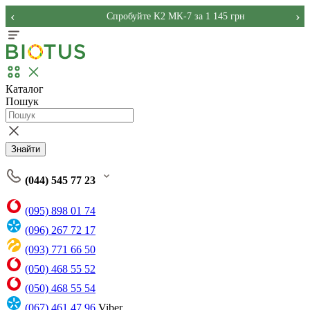
‹
›
Спробуйте K2 MK-7 за 1 145 грн
Каталог
Пошук
Знайти
(044) 545 77 23
(095) 898 01 74
(096) 267 72 17
(093) 771 66 50
(050) 468 55 52
(050) 468 55 54
(067) 461 47 96
Viber