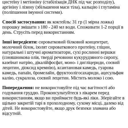
цистеїну і метіоніну (стабілізація ДНК під час розподілу),
аргініну і лізину (збільшення маси тіла), кальцію і глутаміна
(поліпшення імунної системи).
Спосіб застосування:
як коктейль: 31 гр (1 мірна ложка)
порошку змішати з 180 - 240 мл води. Споживати 1-2 порції в
день. Струсіть перед використанням.
Інші інгредієнти:
сироватковий білковий концентрат,
молочний білок, ізолят сироваткового протеїну, гліцин,
натуральні і штучні ароматизатори, сухі рослинні вершки
(соняшникова олія, тверді речовини кукурудзяного сиропу,
казеїнат натрію, дікалійфосфат, моно- і дигліцериди, соєвий
лецитин, діоксид кремнію), ксантановая камедь, гуарова
камедь, папаїн, бромелайн, фруктоолігосахариди, ацесульфам
калію, сукралоза, соєвий лецитин. Містить молоко і сою.
Попередження:
не використовуйте під час вагітності або
годування груддю. Проконсультуйтеся з лікарем перед
використанням, якщо ви приймаєте будь-які ліки. Зберігайте в
щільно закритій тарі в прохолодному, сухому місці, далеко від
дітей. Не використовуйте, якщо друк безпеки зламана або
відсутній.