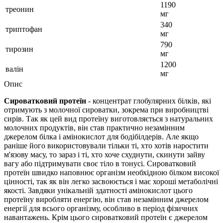
1190
треонин
мг
340
триптофан
мг
790
тирозин
мг
1200
валін
мг
Опис
Сироватковий протеїн
- концентрат глобулярних білків, які
отримують з молочної сироватки, зокрема при виробництві
сирів. Так як цей вид протеїну виготовляється з натуральних
молочних продуктів, він став практично незамінним
джерелом білка і амінокислот для бодібілдерів. Але якщо
раніше його використовували тільки ті, хто хотів наростити
м'язову масу, то зараз і ті, хто хоче схуднути, скинути зайву
вагу або підтримувати своє тіло в тонусі. Сироватковий
протеїн швидко наповнює організм необхідною білком високої
цінності, так як він легко засвоюється і має хороші метаболічні
якості. Завдяки унікальній здатності амінокислот цього
протеїну виробляти енергію, він став незамінним джерелом
енергії для всього організму, особливо в період фізичних
навантажень. Крім цього сироватковий протеїн є джерелом