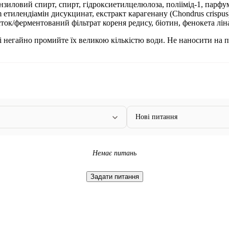
ензиловий спирт, спирт, гідроксиетилцелюлоза, поліімід-1, парф
 етилендіамін дисукцинат, екстракт карагенану (Chondrus crispus),
коносток/ферментований фільтрат кореня редису, біотин, фенокета 
чі негайно промийте їх великою кількістю води. Не наносити на 
Нові питання
Немає питань
Задати питання