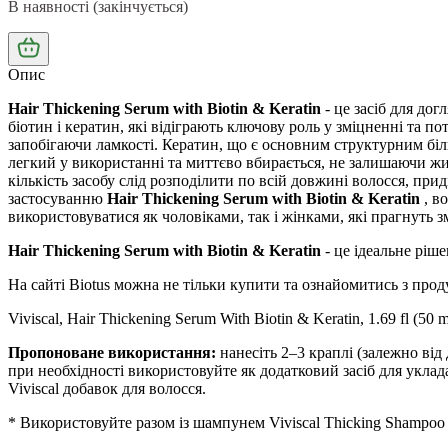
В наявності (закінчується)
Опис
Hair Thickening Serum with Biotin & Keratin
- це засіб для дог
біотин і кератин, які відіграють ключову роль у зміцненні та 
запобігаючи ламкості. Кератин, що є основним структурним біл
легкий у використанні та
миттєво
вбирається, не залишаючи жир
кількість засобу слід розподілити по всій довжині волосся, п
застосуванню
Hair Thickening Serum with Biotin & Keratin
, в
використовуватися як чоловіками, так і жінками, які прагнуть
з
Hair Thickening Serum with Biotin & Keratin
- це ідеальне ріше
На сайті Biotus можна не тільки купити та ознайомитись з про
Viviscal, Hair Thickening Serum With Biotin & Keratin, 1.69 fl (50 m
Пропоноване використання:
нанесіть 2–3 краплі (залежно від
при необхідності використовуйте як додатковий засіб для укла
Viviscal добавок для волосся.
* Використовуйте разом із шампунем Viviscal Thicking Shampo