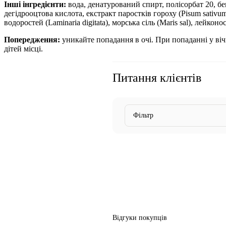
Інші інгредієнти:
вода, денатурований спирт, полісорбат 20, б
дегідрооцтова кислота, екстракт паростків гороху (Pisum sativum
водоростей (Laminaria digitata), морська сіль (Maris sal), лей
Попередження:
уникайте
попадання в очі. При попаданні у ві
дітей місці.
Питання клієнтів
Фільтр
Відгуки покупців