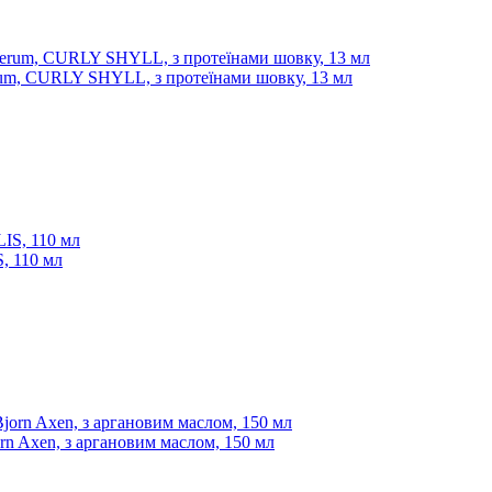
erum, CURLY SHYLL, з протеїнами шовку, 13 мл
, 110 мл
orn Axen, з аргановим маслом, 150 мл