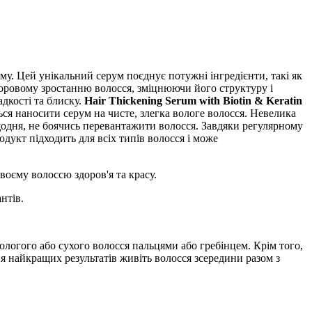
єму. Цей унікальний серум поєднує потужні інгредієнти, такі як
 здоровому зростанню волосся, зміцнюючи його структуру і
дкості та блиску.
Hair Thickening Serum with Biotin & Keratin
ся наносити серум на чисте, злегка вологе волосся. Невелика
щодня, не боячись перевантажити волосся. Завдяки регулярному
одукт підходить для всіх типів волосся і може
своєму волоссю здоров'я та красу.
нтів.
вологого або сухого волосся пальцями або гребінцем. Крім того,
я найкращих результатів живіть волосся зсередини разом з