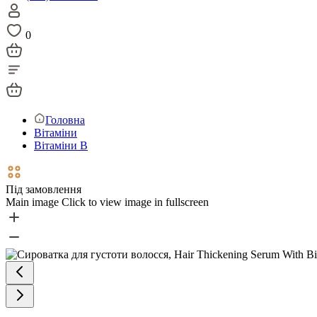
0
Головна
Вітаміни
Вітаміни В
Під замовлення
Main image
Click to view image in fullscreen