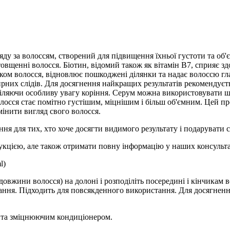
ляду за волоссям, створений для підвищення їхньої густоти та об'
потовщенні волосся. Біотин, відомий також як вітамін B7, сприяє
ком волосся, відновлює пошкоджені ділянки та надає волоссю гла
них слідів. Для досягнення найкращих результатів рекомендуєть
риділяючи особливу увагу коріння. Серум можна використовувати 
олосся стає помітно густішим, міцнішим і більш об'ємним. Цей пр
мінити
вигляд свого волосся.
ння для тих, хто хоче досягти видимого результату і подарувати 
дукцією, але також отримати повну інформацію у наших консульта
l)
 довжини волосся) на долоні і розподіліть посередині і кінчикам 
дання. Підходить для повсякденного використання. Для досягненн
o та зміцнюючим кондиціонером.