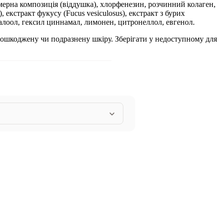
умерна композиція (віддушка), хлорфенезин, розчинний колаген,
 екстракт фукусу (Fucus vesiculosus), екстракт з бурих
ліналоол, гексил циннамал, лимонен, цитронеллол, евгенол.
пошкоджену чи подразнену шкіру. Зберігати у недоступному для