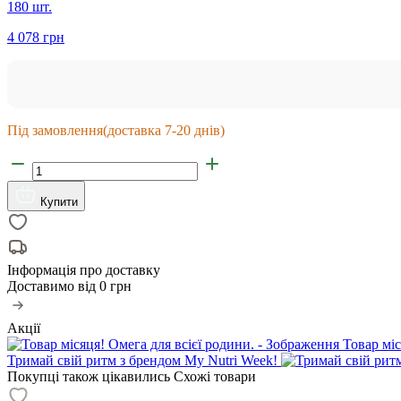
180 шт.
4 078 грн
Під замовлення
(доставка 7-20 днів)
Купити
Інформація про доставку
Доставимо від
0 грн
Акції
Товар міс
Тримай свій ритм з брендом My Nutri Week!
Покупці також цікавились
Схожі товари