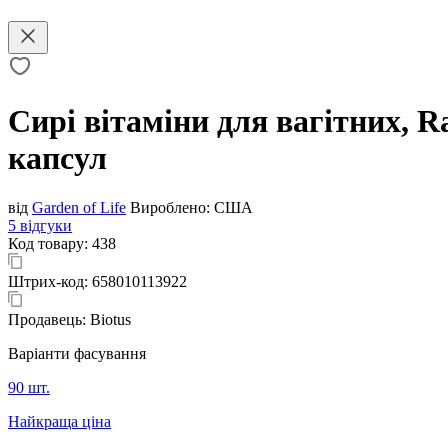
Сирі вітаміни для вагітних, Ra
капсул
від
Garden of Life
Вироблено:
США
5 відгуки
Код товару:
438
Штрих-код:
658010113922
Продавець:
Biotus
Варіанти фасування
90 шт.
Найкраща ціна