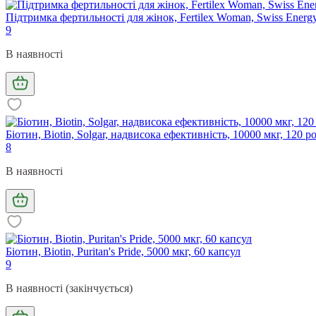
Підтримка фертильності для жінок, Fertilex Woman, Swiss Energ
9
В наявності
Біотин, Biotin, Solgar, надвисока ефективність, 10000 мкг, 120 
8
В наявності
Біотин, Biotin, Puritan's Pride, 5000 мкг, 60 капсул
9
В наявності (закінчується)