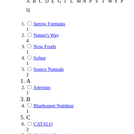
A
B
C
D
E
G
J
L
M
N
P
S
T
W
Y
Р
Ц
Jarrow Formulas
1
Nature's Way
4
Now Foods
1
Solgar
1
Source Naturals
2
A
Arterium
1
B
Bluebonnet Nutrition
1
C
CATALO
2