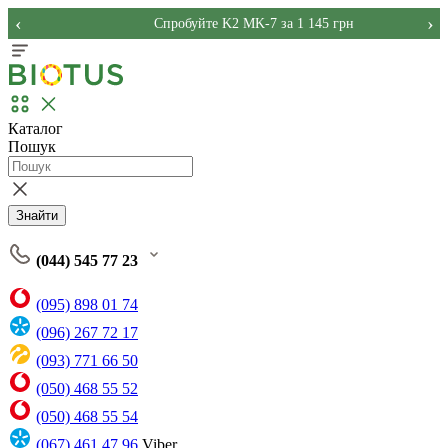
‹
›
Спробуйте K2 MK-7 за 1 145 грн
Каталог
Пошук
Знайти
(044) 545 77 23
(095) 898 01 74
(096) 267 72 17
(093) 771 66 50
(050) 468 55 52
(050) 468 55 54
(067) 461 47 96
Viber