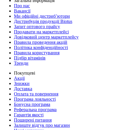
Загальна інформація
Про нас
Вакансії
Ми офіційні дистриб’ютори
Дистрибуція продукції Biotus
Запит оптового прайсу
Продавати на маркетплейсі
Довідковий центр маркетплейсу
Правила проведення акцій
Політика конфіденційності
Правила користування
Підбір вітамінів
Тренди
Покупцеві
Акції
Знижки
Доставка
Оплата та повернення
Програма лояльності
Бонусна програма
Реферальна програма
Гарантія якості
Поширені питання
Залиште відгук про магазин