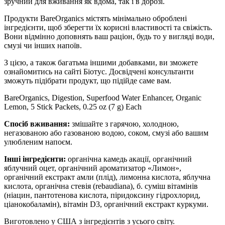
зручний для вживання як вдома, так і в дорозі.
Продукти BareOrganics містять мінімально оброблені
інгредієнти, щоб зберегти їх корисні властивості та свіжість.
Вони відмінно доповнять ваш раціон, будь то у вигляді води,
смузі чи інших напоїв.
З цією, а також багатьма іншими добавками, ви зможете
ознайомитись на сайті Біотус. Досвідчені консультанти
зможуть підібрати продукт, що підійде саме вам.
BareOrganics, Digestion, Superfood Water Enhancer, Organic
Lemon, 5 Stick Packets, 0.25 oz (7 g) Each
Спосіб вживання:
змішайте з гарячою, холодною,
негазованою або газованою водою, соком, смузі або вашим
улюбленим напоєм.
Інші інгредієнти:
органічна камедь акації, органічний
яблучний оцет, органічний ароматизатор «Лимон»,
органічний екстракт амли (плід), лимонна кислота, яблучна
кислота, органічна стевія (rebaudiana), б. суміш вітамінів
(ніацин, пантотенова кислота, піридоксину гідрохлорид,
ціанокобаламін), вітамін D3, органічний екстракт куркуми.
Виготовлено у США з інгредієнтів з усього світу.