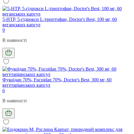
5-HTP, 5-гідрокси L-триптофан, Doctor's Best, 100 мг, 60
веганських капсул
9
В наявності
Фукоїдан 70%, Fucoidan 70%, Doctor's Best, 300 мг, 60
вегетаріанських капсул
6
В наявності