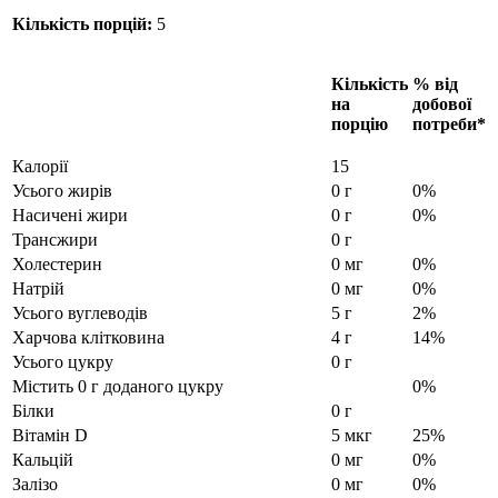
Кількість порцій:
5
Кількість
% від
на
добової
порцію
потреби*
Калорії
15
Усього жирів
0 г
0%
Насичені жири
0 г
0%
Трансжири
0 г
Холестерин
0 мг
0%
Натрій
0 мг
0%
Усього вуглеводів
5 г
2%
Харчова клітковина
4 г
14%
Усього цукру
0 г
Містить 0 г доданого цукру
0%
Білки
0 г
Вітамін D
5 мкг
25%
Кальцій
0 мг
0%
Залізо
0 мг
0%