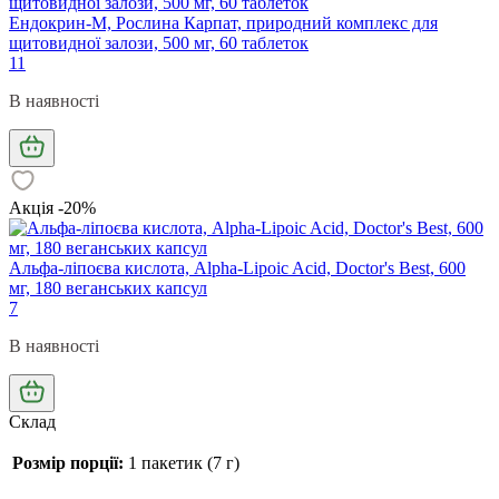
Ендокрин-М, Рослина Карпат, природний комплекс для
щитовидної залози, 500 мг, 60 таблеток
11
В наявності
Акція -20%
Альфа-ліпоєва кислота, Alpha-Lipoic Acid, Doctor's Best, 600
мг, 180 веганських капсул
7
В наявності
Склад
Розмір порції:
1 пакетик (7 г)