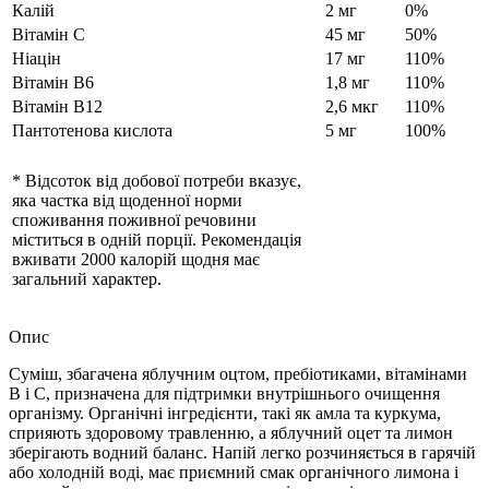
Калій
2 мг
0%
Вітамін C
45 мг
50%
Ніацін
17 мг
110%
Вітамін B6
1,8 мг
110%
Вітамін B12
2,6 мкг
110%
Пантотенова кислота
5 мг
100%
* Відсоток від добової потреби вказує,
яка частка від щоденної норми
споживання поживної речовини
міститься в одній порції. Рекомендація
вживати 2000 калорій щодня має
загальний характер.
Опис
Суміш, збагачена яблучним оцтом, пребіотиками, вітамінами
B і C, призначена для підтримки внутрішнього очищення
організму. Органічні інгредієнти, такі як амла та куркума,
сприяють здоровому травленню, а яблучний оцет та лимон
зберігають водний баланс. Напій легко розчиняється в гарячій
або холодній воді, має приємний смак органічного лимона і