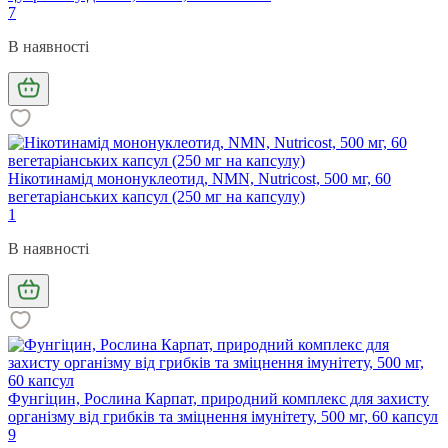
7
В наявності
Нікотинамід мононуклеотид, NMN, Nutricost, 500 мг, 60
вегетаріанських капсул (250 мг на капсулу)
1
В наявності
Фунгіцин, Рослина Карпат, природний комплекс для захисту
організму від грибків та зміцнення імунітету, 500 мг, 60 капсул
9