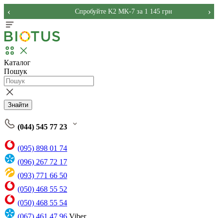
‹
›
Спробуйте K2 MK-7 за 1 145 грн
Каталог
Пошук
Знайти
(044) 545 77 23
(095) 898 01 74
(096) 267 72 17
(093) 771 66 50
(050) 468 55 52
(050) 468 55 54
(067) 461 47 96
Viber