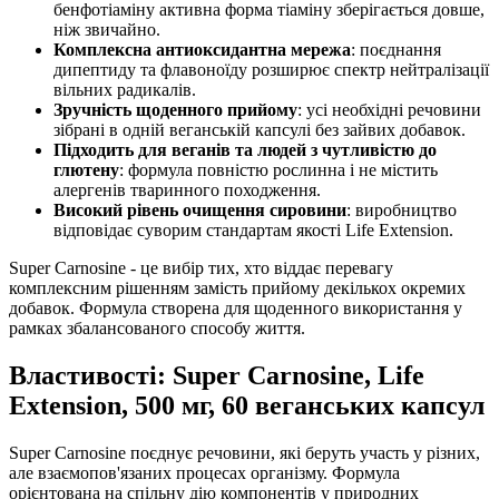
бенфотіаміну активна форма тіаміну зберігається довше,
ніж звичайно.
Комплексна антиоксидантна мережа
: поєднання
дипептиду та флавоноїду розширює спектр нейтралізації
вільних радикалів.
Зручність щоденного прийому
: усі необхідні речовини
зібрані в одній веганській капсулі без зайвих добавок.
Підходить для веганів та людей з чутливістю до
глютену
: формула повністю рослинна і не містить
алергенів тваринного походження.
Високий рівень очищення сировини
: виробництво
відповідає суворим стандартам якості Life Extension.
Super Carnosine - це вибір тих, хто віддає перевагу
комплексним рішенням замість прийому декількох окремих
добавок. Формула створена для щоденного використання у
рамках збалансованого способу життя.
Властивості: Super Carnosine, Life
Extension, 500 мг, 60 веганських капсул
Super Carnosine поєднує речовини, які беруть участь у різних,
але взаємопов'язаних процесах організму. Формула
орієнтована на спільну дію компонентів у природних