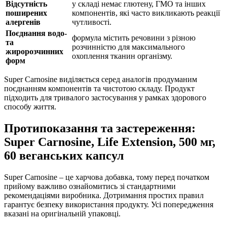
Відсутність
у складі немає глютену, ГМО та інших
поширених
компонентів, які часто викликають реакції
алергенів
чутливості.
Поєднання водо-
формула містить речовини з різною
та
розчинністю для максимального
жиророзчинних
охоплення тканин організму.
форм
Super Carnosine виділяється серед аналогів продуманим
поєднанням компонентів та чистотою складу. Продукт
підходить для тривалого застосування у рамках здорового
способу життя.
Протипоказання та застереження:
Super Carnosine, Life Extension, 500 мг,
60 веганських капсул
Super Carnosine – це харчова добавка, тому перед початком
прийому важливо ознайомитись зі стандартними
рекомендаціями виробника. Дотримання простих правил
гарантує безпеку використання продукту. Усі попередження
вказані на оригінальній упаковці.