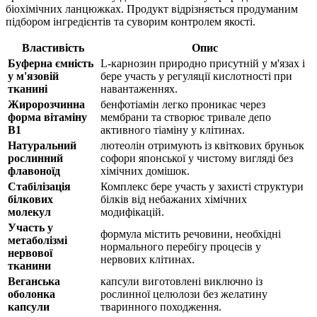
біохімічних ланцюжках. Продукт відрізняється продуманим
підбором інгредієнтів та суворим контролем якості.
Властивість
Опис
Буферна ємність
L-карнозин природно присутній у м'язах і
у м'язовій
бере участь у регуляції кислотності при
тканині
навантаженнях.
Жиророзчинна
бенфотіамін легко проникає через
форма вітаміну
мембрани та створює тривале депо
B1
активного тіаміну у клітинах.
Натуральний
лютеолін отримують із квіткових бруньок
рослинний
софори японської у чистому вигляді без
флавоноїд
хімічних домішок.
Стабілізація
Комплекс бере участь у захисті структури
білкових
білків від небажаних хімічних
молекул
модифікацій.
Участь у
формула містить речовини, необхідні
метаболізмі
нормального перебігу процесів у
нервової
нервових клітинах.
тканини
Веганська
капсули виготовлені виключно із
оболонка
рослинної целюлози без желатину
капсули
тваринного походження.