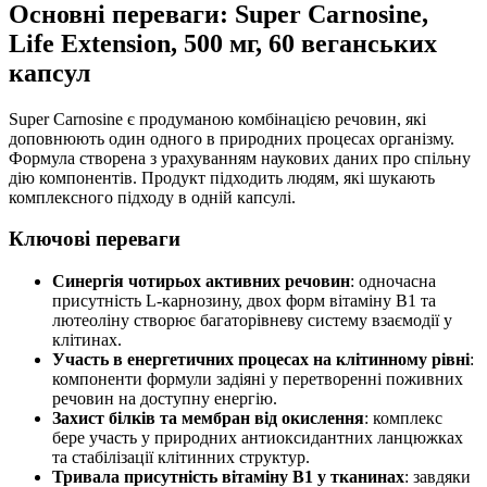
Основні переваги: Super Carnosine,
Life Extension, 500 мг, 60 веганських
капсул
Super Carnosine є продуманою комбінацією речовин, які
доповнюють один одного в природних процесах організму.
Формула створена з урахуванням наукових даних про спільну
дію компонентів. Продукт підходить людям, які шукають
комплексного підходу в одній капсулі.
Ключові переваги
Синергія чотирьох активних речовин
: одночасна
присутність L-карнозину, двох форм вітаміну B1 та
лютеоліну створює багаторівневу систему взаємодії у
клітинах.
Участь в енергетичних процесах на клітинному рівні
:
компоненти формули задіяні у перетворенні поживних
речовин на доступну енергію.
Захист білків та мембран від окислення
: комплекс
бере участь у природних антиоксидантних ланцюжках
та стабілізації клітинних структур.
Тривала присутність вітаміну B1 у тканинах
: завдяки