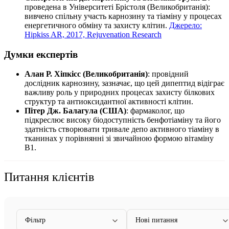
проведена в Університеті Брістоля (Великобританія):
вивчено спільну участь карнозину та тіаміну у процесах
енергетичного обміну та захисту клітин.
Джерело:
Hipkiss AR, 2017, Rejuvenation Research
Думки експертів
Алан Р. Хіпкісс (Великобританія)
: провідний
дослідник карнозину, зазначає, що цей дипептид відіграє
важливу роль у природних процесах захисту білкових
структур та антиоксидантної активності клітин.
Пітер Дж. Балагула (США)
: фармаколог, що
підкреслює високу біодоступність бенфотіаміну та його
здатність створювати тривале депо активного тіаміну в
тканинах у порівнянні зі звичайною формою вітаміну
B1.
Питання клієнтів
Фільтр
Нові питання