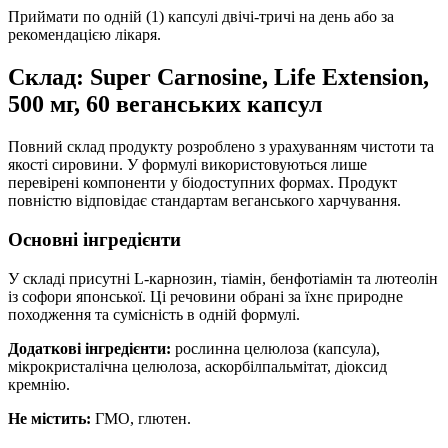
Приймати по одній (1) капсулі двічі-тричі на день або за
рекомендацією лікаря.
Склад: Super Carnosine, Life Extension,
500 мг, 60 веганських капсул
Повний склад продукту розроблено з урахуванням чистоти та
якості сировини. У формулі використовуються лише
перевірені компоненти у біодоступних формах. Продукт
повністю відповідає стандартам веганського харчування.
Основні інгредієнти
У складі присутні L-карнозин, тіамін, бенфотіамін та лютеолін
із софори японської. Ці речовини обрані за їхнє природне
походження та сумісність в одній формулі.
Додаткові інгредієнти:
рослинна целюлоза (капсула),
мікрокристалічна целюлоза, аскорбілпальмітат, діоксид
кремнію.
Не містить:
ГМО, глютен.