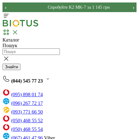
‹
›
Спробуйте K2 MK-7 за 1 145 грн
Каталог
Пошук
Знайти
(044) 545 77 23
(095) 898 01 74
(096) 267 72 17
(093) 771 66 50
(050) 468 55 52
(050) 468 55 54
(067) 461 47 96
Viber