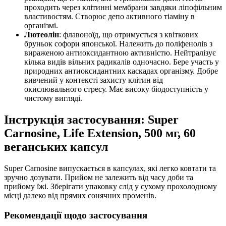
проходить через клітинні мембрани завдяки ліпофільним
властивостям. Створює депо активного тіаміну в
організмі.
Лютеолін
: флавоноїд, що отримується з квіткових
бруньок софори японської. Належить до поліфенолів з
вираженою антиоксидантною активністю. Нейтралізує
кілька видів вільних радикалів одночасно. Бере участь у
природних антиоксидантних каскадах організму. Добре
вивчений у контексті захисту клітин від
окислювального стресу. Має високу біодоступність у
чистому вигляді.
Інструкція застосування: Super
Carnosine, Life Extension, 500 мг, 60
веганських капсул
Super Carnosine випускається в капсулах, які легко ковтати та
зручно дозувати. Прийом не залежить від часу доби та
прийому їжі. Зберігати упаковку слід у сухому прохолодному
місці далеко від прямих сонячних променів.
Рекомендації щодо застосування