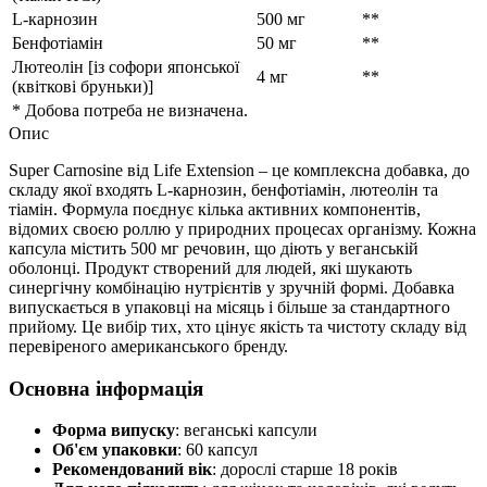
L-карнозин
500 мг
**
Бенфотіамін
50 мг
**
Лютеолін [із софори японської
4 мг
**
(квіткові бруньки)]
* Добова потреба не визначена.
Опис
Super Carnosine від Life Extension – це комплексна добавка, до
складу якої входять L-карнозин, бенфотіамін, лютеолін та
тіамін. Формула поєднує кілька активних компонентів,
відомих своєю роллю у природних процесах організму. Кожна
капсула містить 500 мг речовин, що діють у веганській
оболонці. Продукт створений для людей, які шукають
синергічну комбінацію нутрієнтів у зручній формі. Добавка
випускається в упаковці на місяць і більше за стандартного
прийому. Це вибір тих, хто цінує якість та чистоту складу від
перевіреного американського бренду.
Основна інформація
Форма випуску
: веганські капсули
Об'єм упаковки
: 60 капсул
Рекомендований вік
: дорослі старше 18 років