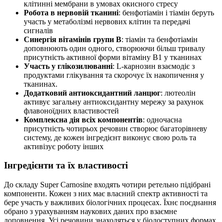
клітинні мембрани в умовах окисного стресу
Робота в нервовій тканині
: бенфотіамін і тіамін беруть
участь у метаболізмі нервових клітин та передачі
сигналів
Синергія вітамінів групи B
: тіамін та бенфотіамін
доповнюють один одного, створюючи більш тривалу
присутність активної форми вітаміну B1 у тканинах
Участь у глікозилюванні
: L-карнозин взаємодіє з
продуктами глікування та
скорочує
їх накопичення у
тканинах.
Додатковий антиоксидантний ланцюг
: лютеолін
активує
загальну антиоксидантну мережу за рахунок
флавоноїдних властивостей
Комплексна дія всіх компонентів
: одночасна
присутність чотирьох речовин створює багаторівневу
систему, де кожен інгредієнт виконує свою роль та
активізує
роботу інших
Інгредієнти та їх властивості
До складу Super Carnosine входять чотири ретельно підібрані
компоненти. Кожен з них має власний спектр активності та
бере участь у важливих біологічних процесах. Їхнє поєднання
обрано з урахуванням наукових даних про взаємне
доповнення. Усі речовини знаходяться у біодоступних формах