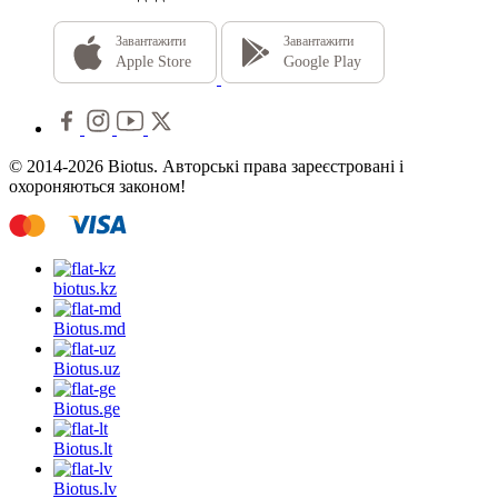
Завантажити
Завантажити
Apple Store
Google Play
© 2014-2026 Biotus. Авторські права зареєстровані і
охороняються законом!
biotus.
kz
Biotus.
md
Biotus.
uz
Biotus.
ge
Biotus.
lt
Biotus.
lv