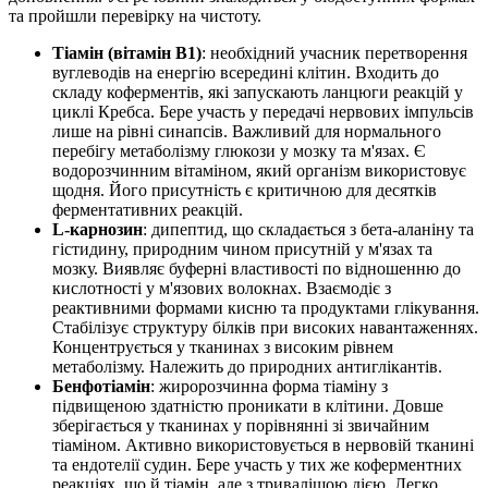
та пройшли перевірку на чистоту.
Тіамін (вітамін B1)
: необхідний учасник перетворення
вуглеводів на енергію всередині клітин. Входить до
складу коферментів, які запускають ланцюги реакцій у
циклі Кребса. Бере участь у передачі нервових імпульсів
лише на рівні синапсів. Важливий для нормального
перебігу метаболізму глюкози у мозку та м'язах. Є
водорозчинним вітаміном, який організм використовує
щодня. Його присутність є критичною для десятків
ферментативних реакцій.
L-карнозин
: дипептид, що складається з бета-аланіну та
гістидину, природним чином присутній у м'язах та
мозку. Виявляє буферні властивості по відношенню до
кислотності у м'язових волокнах. Взаємодіє з
реактивними формами кисню та продуктами глікування.
Стабілізує структуру білків при високих навантаженнях.
Концентрується у тканинах з високим рівнем
метаболізму. Належить до природних антиглікантів.
Бенфотіамін
: жиророзчинна форма тіаміну з
підвищеною здатністю проникати в клітини. Довше
зберігається у тканинах у порівнянні зі звичайним
тіаміном. Активно використовується в нервовій тканині
та ендотелії судин. Бере участь у тих же коферментних
реакціях, що й тіамін, але з тривалішою дією. Легко