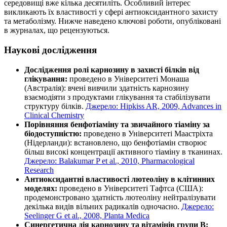
середовищі вже кілька десятиліть. Особливий інтерес
викликають їх властивості у сфері антиоксидантного захисту
та метаболізму. Нижче наведено ключові роботи, опубліковані
в журналах, що рецензуються.
Наукові дослідження
Дослідження ролі карнозину в захисті білків від
глікування:
проведено в Університеті Монаша
(Австралія): вчені вивчили здатність карнозину
взаємодіяти з продуктами глікування та стабілізувати
структуру білків.
Джерело: Hipkiss AR, 2009, Advances in
Clinical Chemistry
Порівняння бенфотіаміну та звичайного тіаміну за
біодоступністю:
проведено в Університеті Маастріхта
(Нідерланди): встановлено, що бенфотіамін створює
більш високі концентрації активного тіаміну в тканинах.
Джерело: Balakumar P et al., 2010, Pharmacological
Research
Антиоксидантні властивості лютеоліну в клітинних
моделях:
проведено в Університеті Тафтса (США):
продемонстровано здатність лютеоліну нейтралізувати
декілька видів вільних радикалів одночасно.
Джерело:
Seelinger G et al., 2008, Planta Medica
Синергетична дія карнозину та вітамінів групи B: