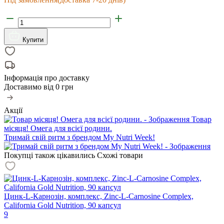
Купити
Інформація про доставку
Доставимо від
0 грн
Акції
Товар
місяця! Омега для всієї родини.
Тримай свій ритм з брендом My Nutri Week!
Покупці також цікавились
Схожі товари
Цинк-L-Карнозін, комплекс, Zinc-L-Carnosine Complex,
California Gold Nutrition, 90 капсул
9