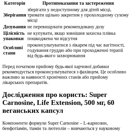
Категорія
Протипоказання та застереження
зберігати у недоступному для дітей місці,
Зберігання
тримати щільно закритим у прохолодному сухому
місці
Дозування
не перевищувати рекомендовану дозу
Цілісність
не купувати, якщо зовнішня захисна плівка
упаковки
пошкоджена чи відсутня
проконсультуватися з лікарем під час вагітності,
Особливі
годування груддю або при проходженні
терапії
стани
від
будь-якого захворювання
Перед початком прийому будь-якої харчової добавки
рекомендується проконсультуватися з фахівцем. Це особливо
важливо за наявності хронічних станів або прийому
лікарських препаратів.
Дослідження про користь: Super
Carnosine, Life Extension, 500 мг, 60
веганських капсул
Компоненти формули Super Carnosine – L-карнозин,
бенфотіамін, тіамін та лютеолін – вивчаються у науковому