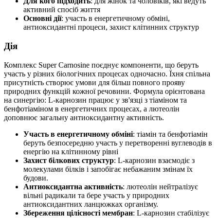
Для кого підходить
: для жінок та чоловіків, які ведуть
активний спосіб життя
Основні дії
: участь в енергетичному обміні,
антиоксидантні процеси, захист клітинних структур
Дія
Комплекс Super Carnosine поєднує компоненти, що беруть
участь у різних біологічних процесах одночасно. Їхня спільна
присутність створює умови для більш повного прояву
природних функцій кожної речовини. Формула орієнтована
на синергію: L-карнозин працює у зв'язці з тіаміном та
бенфотіаміном в енергетичних процесах, а лютеолін
доповнює загальну антиоксидантну активність.
Участь в енергетичному обміні
: тіамін та бенфотіамін
беруть безпосередню участь у перетворенні вуглеводів в
енергію на клітинному рівні
Захист білкових структур
: L-карнозин взаємодіє з
молекулами білків і запобігає небажаним змінам їх
будови.
Антиоксидантна активність
: лютеолін нейтралізує
вільні радикали та бере участь у природних
антиоксидантних ланцюжках організму.
Збереження цілісності мембран
: L-карнозин стабілізує