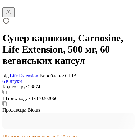
Супер карнозин, Carnosine,
Life Extension, 500 мг, 60
веганських капсул
від
Life Extension
Вироблено:
США
6 відгуки
Код товару:
28874
Штрих-код:
737870202066
Продавець:
Biotus
Під замовлення
(доставка 7-20 днів)