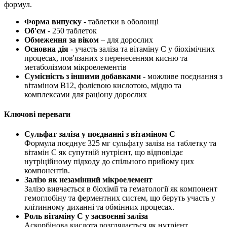
формул.
Форма випуску
- таблетки в оболонці
Об'єм
- 250 таблеток
Обмеження за віком
– для дорослих
Основна дія
- участь заліза та вітаміну C у біохімічних
процесах, пов'язаних з перенесенням кисню та
метаболізмом мікроелементів
Сумісність з іншими добавками
- можливе поєднання з
вітаміном B12, фолієвою кислотою, міддю та
комплексами для раціону дорослих
Ключові переваги
Сульфат заліза у поєднанні з вітаміном C
Формула поєднує 325 мг сульфату заліза на таблетку та
вітамін С як супутній нутрієнт, що відповідає
нутріційному підходу до спільного прийому цих
компонентів.
Залізо як незамінний мікроелемент
Залізо вивчається в біохімії та гематології як компонент
гемоглобіну та ферментних систем, що беруть участь у
клітинному диханні та обмінних процесах.
Роль вітаміну С у засвоєнні заліза
Аскорбінова кислота розглядається як нутрієнт,