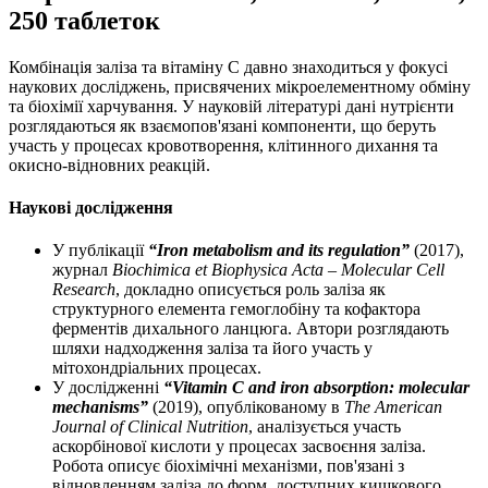
250 таблеток
Комбінація заліза та вітаміну C давно знаходиться у фокусі
наукових досліджень, присвячених мікроелементному обміну
та біохімії харчування. У науковій літературі дані нутрієнти
розглядаються як взаємопов'язані компоненти, що беруть
участь у процесах кровотворення, клітинного дихання та
окисно-відновних реакцій.
Наукові дослідження
У публікації
“Iron metabolism and its regulation”
(2017),
журнал
Biochimica et Biophysica Acta – Molecular Cell
Research
, докладно описується роль заліза як
структурного елемента гемоглобіну та кофактора
ферментів дихального ланцюга. Автори розглядають
шляхи надходження заліза та його участь у
мітохондріальних процесах.
У дослідженні
“Vitamin C and iron absorption: molecular
mechanisms”
(2019), опублікованому в
The American
Journal of Clinical Nutrition
, аналізується участь
аскорбінової кислоти у процесах засвоєння заліза.
Робота описує біохімічні механізми, пов'язані з
відновленням заліза до форм, доступних кишкового