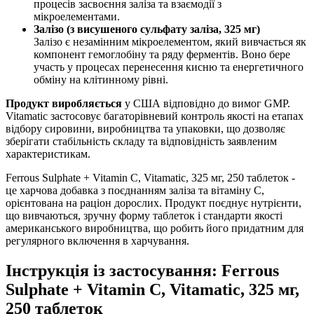
процесів засвоєння заліза та взаємодії з
мікроелементами.
Залізо (з висушеного сульфату заліза, 325 мг)
Залізо є незамінним мікроелементом, який вивчається як
компонент гемоглобіну та ряду ферментів. Воно бере
участь у процесах перенесення кисню та енергетичного
обміну на клітинному рівні.
Продукт виробляється
у США відповідно до вимог GMP.
Vitamatic застосовує багаторівневий контроль якості на етапах
відбору сировини, виробництва та упаковки, що дозволяє
зберігати стабільність складу та відповідність заявленим
характеристикам.
Ferrous Sulphate + Vitamin C, Vitamatic, 325 мг, 250 таблеток -
це харчова добавка з поєднанням заліза та вітаміну C,
орієнтована на раціон дорослих. Продукт поєднує нутрієнти,
що вивчаються, зручну форму таблеток і стандарти якості
американського виробництва, що робить його придатним для
регулярного включення в харчування.
Інструкція із застосування: Ferrous
Sulphate + Vitamin C, Vitamatic, 325 мг,
250 таблеток