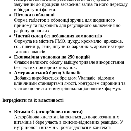
залучений до процесів засвоєння заліза та його переходу
в біодоступні форми.
Пігулки в оболонці
Форма таблеток в оболонці зручна для щоденного
прийому та підходить для регулярного включення до
раціону дорослих.
Чистий склад без небажаних компонентів
Формула не містить ГМО, цукру, крохмалю, дріжджів,
сої, пшениці, яєць, штучних барвників, ароматизаторів
та консервантів.
Економічна упаковка на 250 порцій
Флакон великого обсягу вміщує тривале використання
без частих повторних покупок.
Американський бренд Vitamatic
Добавка виробляється брендом Vitamatic, відомим
клінічними стандартами якості, контролем сировини та
увагою до чистоти внутрішньонаціональних формул.
Інгредієнти та їх властивості
Вітамін C (аскорбінова кислота)
Аскорбінова кислота відноситься до водорозчинних
вітамінів і бере участь в окисно-відновних реакціях. У
нутріціології вітамін C розглядається в контексті