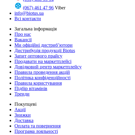
(067) 461 47 96
Viber
info@biotus.ua
Всі контакти
Загальна інформація
Про нас
Вакансії
Ми офіційні дистриб’ютори
Дистрибуція продукції Biotus
Запит оптового прайсу
Продавати на маркетплейсі
Довідковий центр маркетплейсу
Правила проведення акцій
Політика конфіденційності
Правила користування
Підбір вітамінів
Тренди
Покупцеві
Акції
Знижки
Доставка
Оплата та повернення
Програма лояльності