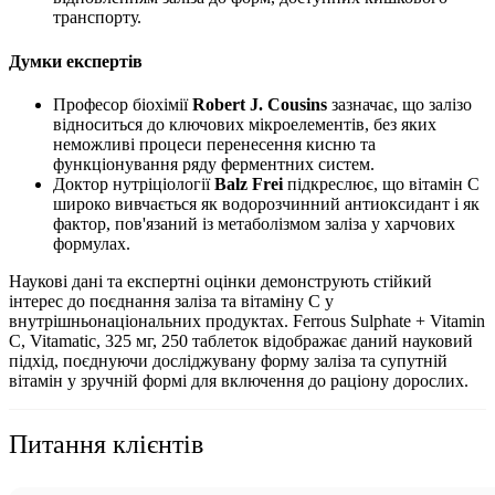
транспорту.
Думки експертів
Професор біохімії
Robert J. Cousins
зазначає, що залізо
відноситься до ключових мікроелементів, без яких
неможливі процеси перенесення кисню та
функціонування ряду ферментних систем.
Доктор нутріціології
Balz Frei
підкреслює, що вітамін C
широко вивчається як водорозчинний антиоксидант і як
фактор, пов'язаний із метаболізмом заліза у харчових
формулах.
Наукові дані та експертні оцінки демонструють стійкий
інтерес до поєднання заліза та вітаміну C у
внутрішньонаціональних продуктах. Ferrous Sulphate + Vitamin
C, Vitamatic, 325 мг, 250 таблеток відображає даний науковий
підхід, поєднуючи досліджувану форму заліза та супутній
вітамін у зручній формі для включення до раціону дорослих.
Питання клієнтів