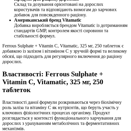
Склад та дозування орієнтовані на дорослих
користувачів та відповідають вимогам до харчових
добавок для повсякденного раціону.
Американський бренд Vitamatic
Добавка виробляється брендом Vitamatic із дотриманням
стандартів GMP, контролем якості сировини та
стабільності формул.
Ferrous Sulphate + Vitamin C, Vitamatic, 325 мг, 250 таблеток є
добавкою із залізом і вітаміном C у зручній формі та великому
обсязі, що підходить для регулярного включення до раціону
дорослих.
Властивості: Ferrous Sulphate +
Vitamin C, Vitamatic, 325 мг, 250
таблеток
Властивості даної формули розкриваються через біохімічну
роль заліза та вітаміну C як нутрієнтів, що беруть участь у
ключових фізіологічних процесах організму. Продукт
розглядається у контексті функціонального харчування для
дорослих з урахуванням метаболічних та ферментативних
механізмів.