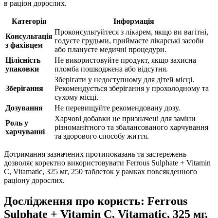
в раціон дорослих.
Категорія
Інформація
Проконсультуйтеся з лікарем, якщо ви вагітні,
Консультація
годуєте грудьми, приймаєте лікарські засоби
з фахівцем
або плануєте медичні процедури.
Цілісність
Не використовуйте продукт, якщо захисна
упаковки
пломба пошкоджена або відсутня.
Зберігати у недоступному для дітей місці.
Зберігання
Рекомендується зберігання у прохолодному та
сухому місці.
Дозування
Не перевищуйте рекомендовану дозу.
Харчові добавки не призначені для заміни
Роль у
різноманітного та збалансованого харчування
харчуванні
та здорового способу життя.
Дотримання зазначених протипоказань та застережень
дозволяє коректно використовувати Ferrous Sulphate + Vitamin
C, Vitamatic, 325 мг, 250 таблеток у рамках повсякденного
раціону дорослих.
Дослідження про користь: Ferrous
Sulphate + Vitamin C, Vitamatic, 325 мг,