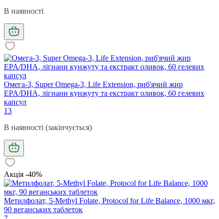
В наявності
Омега-3, Super Omega-3, Life Extension, риб'ячий жир
EPA/DHA, лігнани кунжуту та екстракт оливок, 60 гелевих
капсул
13
В наявності (закінчується)
Акція -40%
Метилфолат, 5-Methyl Folate, Protocol for Life Balance, 1000 мкг,
90 веганських таблеток
7