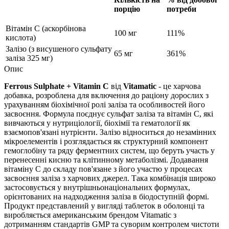
порцію
потреби
Вітамін С (аскорбінова
100 мг
111%
кислота)
Залізо (з висушеного сульфату
65 мг
361%
заліза 325 мг)
Опис
Ferrous Sulphate + Vitamin C
від
Vitamatic
- це харчова
добавка, розроблена для включення до раціону дорослих з
урахуванням біохімічної ролі заліза та особливостей його
засвоєння. Формула поєднує сульфат заліза та вітамін C, які
вивчаються у нутриціології, біохімії та гематології як
взаємопов'язані нутрієнти. Залізо відноситься до незамінних
мікроелементів і розглядається як структурний компонент
гемоглобіну та ряду ферментних систем, що беруть участь у
перенесенні кисню та клітинному метаболізмі. Додавання
вітаміну C до складу пов'язане з його участю у процесах
засвоєння заліза з харчових джерел. Така комбінація широко
застосовується у внутрішньонаціональних формулах,
орієнтованих на надходження заліза в біодоступній формі.
Продукт представлений у вигляді таблеток в оболонці та
виробляється американським брендом Vitamatic з
дотриманням стандартів GMP та суворим контролем чистоти