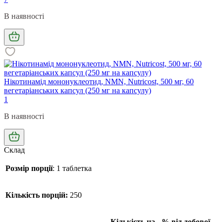
В наявності
Нікотинамід мононуклеотид, NMN, Nutricost, 500 мг, 60
вегетаріанських капсул (250 мг на капсулу)
1
В наявності
Склад
Розмір порції
:
1 таблетка
Кількість порцій:
250
Кількість на
% від добової