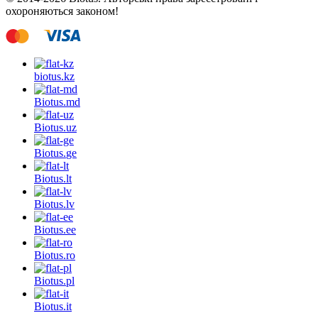
охороняються законом!
biotus.
kz
Biotus.
md
Biotus.
uz
Biotus.
ge
Biotus.
lt
Biotus.
lv
Biotus.
ee
Biotus.
ro
Biotus.
pl
Biotus.
it