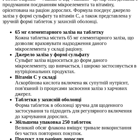
продуманим поєднанням мікроелемента та вітаміну,
орієнтована на раціон дорослих. Формула поєднує джерело
заліза у формі сульфату та вітамін С, а також представлена у
зручній формі таблеток у захисній оболонці.
65 мг елементарного заліза на таблетку
Кожна таблетка містить 65 мг елементарного заліза, що
дозволяє враховувати надходження даного
мікроелемента у складі раціону.
Джерело заліза у формі сульфату
Сульфат заліза відноситься до форм даного
мікроелементу, що вивчається, і широко застосовується в
нутріціональних продуктах.
Вітамін С у складі
Аскорбінова кислота включена як супутній нутрієнт,
пов'язаний із процесами засвоєння заліза з харчових
джерел.
Таблетки у захисній оболонці
Форма таблеток в оболонці зручна для щоденного
застосування та підходить для регулярного включення
до харчування дорослих.
Збільшена упаковка 250 таблеток
Великий обсяг флакона вміщує тривале використання
без частих повторних покупок.
Продукт для раціону дорослих