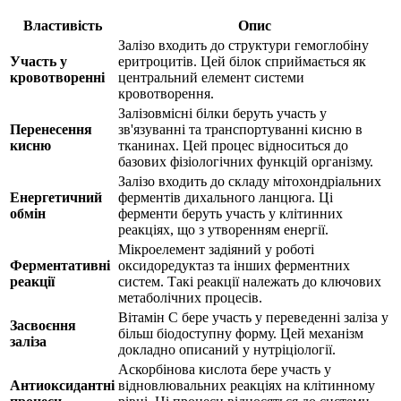
Властивість
Опис
Залізо входить до структури гемоглобіну
Участь у
еритроцитів. Цей білок сприймається як
кровотворенні
центральний елемент системи
кровотворення.
Залізовмісні білки беруть участь у
Перенесення
зв'язуванні та транспортуванні кисню в
кисню
тканинах. Цей процес відноситься до
базових фізіологічних функцій організму.
Залізо входить до складу мітохондріальних
Енергетичний
ферментів дихального ланцюга. Ці
обмін
ферменти беруть участь у клітинних
реакціях, що з утворенням енергії.
Мікроелемент задіяний у роботі
Ферментативні
оксидоредуктаз та інших ферментних
реакції
систем. Такі реакції належать до ключових
метаболічних процесів.
Вітамін C бере участь у переведенні заліза у
Засвоєння
більш біодоступну форму. Цей механізм
заліза
докладно описаний у нутріціології.
Аскорбінова кислота бере участь у
Антиоксидантні
відновлювальних реакціях на клітинному