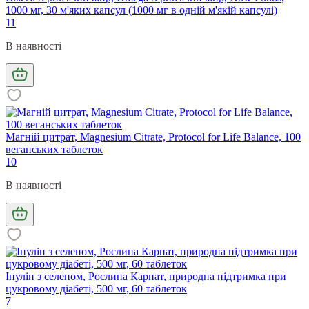
1000 мг, 30 м'яких капсул (1000 мг в одній м'якій капсулі)
11
В наявності
Магній цитрат, Magnesium Citrate, Protocol for Life Balance, 100
веганських таблеток
10
В наявності
Інулін з селеном, Рослина Карпат, природна підтримка при
цукровому діабеті, 500 мг, 60 таблеток
7