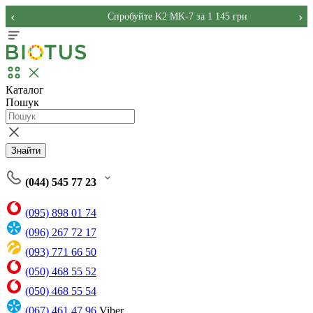
‹
›
Спробуйте K2 MK-7 за 1 145 грн
Каталог
Пошук
Знайти
(044) 545 77 23
(095) 898 01 74
(096) 267 72 17
(093) 771 66 50
(050) 468 55 52
(050) 468 55 54
(067) 461 47 96
Viber