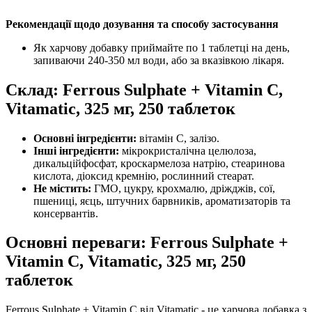
Рекомендації щодо дозування та способу застосування
Як харчову добавку приймайте по 1 таблетці на день,
запиваючи 240-350 мл води, або за вказівкою лікаря.
Склад: Ferrous Sulphate + Vitamin C,
Vitamatic, 325 мг, 250 таблеток
Основні інгредієнти:
вітамін С, залізо.
Інші інгредієнти:
мікрокристалічна целюлоза,
дикальційфосфат, кроскармелоза натрію, стеаринова
кислота, діоксид кремнію, рослинний стеарат.
Не містить:
ГМО, цукру, крохмалю, дріжджів, сої,
пшениці, яєць, штучних барвників, ароматизаторів та
консервантів.
Основні переваги: Ferrous Sulphate +
Vitamin C, Vitamatic, 325 мг, 250
таблеток
Ferrous Sulphate + Vitamin C від Vitamatic - це харчова добавка з