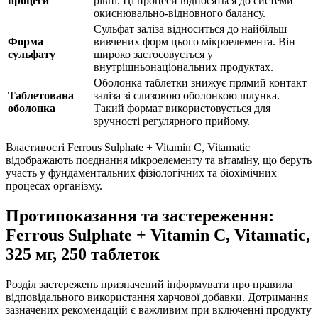
процеси
рівні. Ці процеси відносяться до системи
окиснювально-відновного балансу.
Сульфат заліза відноситься до найбільш
Форма
вивчених форм цього мікроелемента. Він
сульфату
широко застосовується у
внутрішньонаціональних продуктах.
Оболонка таблетки знижує прямий контакт
Таблетована
заліза зі слизовою оболонкою шлунка.
оболонка
Такий формат використовується для
зручності регулярного прийому.
Властивості Ferrous Sulphate + Vitamin C, Vitamatic
відображають поєднання мікроелементу та вітаміну, що беруть
участь у фундаментальних фізіологічних та біохімічних
процесах організму.
Протипоказання та застереження:
Ferrous Sulphate + Vitamin C, Vitamatic,
325 мг, 250 таблеток
Розділ застережень призначений інформувати про правила
відповідального використання харчової добавки. Дотримання
зазначених рекомендацій є важливим при включенні продукту