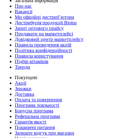
Загальна інформація
Про нас
Вакансії
Ми офіційні дистриб’ютори
Дистрибуція продукції Biotus
Запит оптового прайсу
Продавати на маркетплейсі
Довідковий центр маркетплейсу
Правила проведення акцій
Політика конфіденційності
Правила користування
Підбір вітамінів
Тренди
Покупцеві
Акції
Знижки
Доставка
Оплата та повернення
Програма лояльності
Бонусна програма
Реферальна програма
Гарантія якості
Поширені питання
Залиште відгук про магазин