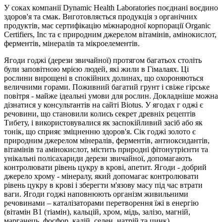
У соках компанії Dynamic Health Laboratories поєднані воєдино
здоров'я та смак. Виготовляється продукція з органічних
продуктів, має сертифікацію міжнародної корпорації Organic
Certifiers, Inc та є природним джерелом вітамінів, амінокислот,
ферментів, мінералів та мікроелементів.
Ягоди годжі (дерези звичайної) протягом багатьох століть
були заповітною мрією людей, які жили в Гімалаях. Ці
рослини вирощені в спокійних долинах, що охороняються
величними горами. Поживний багатий грунт і свіже гірське
повітря - майже ідеальні умови для рослин. Докладніше можна
дізнатися у консультантів на сайті Biotus. У ягодах г оджі є
речовини, що становили колись секрет древніх рецептів
Тибету, і використовувалися як заспокійливий засіб або як
тонік, що сприяє зміцненню здоров'я. Сік годжі золото є
природним джерелом мінералів, ферментів, антиоксидантів,
вітамінів та амінокислот, містить природні фітонутрієнти та
унікальні полісахариди дерези звичайної, допомагають
контролювати рівень цукру в крові, апетит. Ягоди - добрий
джерело хрому - мінералу, який допомагає контролювати
рівень цукру в крові і зберегти м'язову масу під час втрати
ваги. Ягоди годжі наповнюють організм живильними
речовинами – каталізаторами перетворення їжі в енергію
(вітамін B1 (тіамін), кальцій, хром, мідь, залізо, магній,
марганець, фосфор, калій, селен, натрій та цинк).