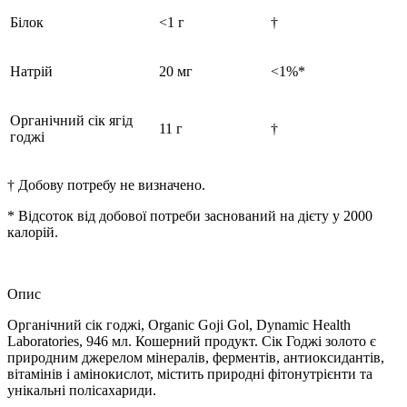
Білок
<1 г
†
Натрій
20 мг
<1%*
Органічний сік ягід
11 г
†
годжі
† Добову потребу не визначено.
* Відсоток від добової потреби заснований на дієту у 2000
калорій.
Опис
Органічний сік годжі, Organic Goji Gol, Dynamic Health
Laboratories, 946 мл. Кошерний продукт. Сік Годжі золото є
природним джерелом мінералів, ферментів, антиоксидантів,
вітамінів і амінокислот, містить природні фітонутрієнти та
унікальні полісахариди.