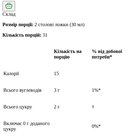
Склад
Розмір порції:
2 столові ложки (30 мл)
Кількість порцій:
31
Кількість на
% від добової
порцію
потреби*
Калорії
15
Всього вуглеводів
3 г
1%*
Всього цукру
2 г
†
Включає 0 г доданого
0%*
цукру