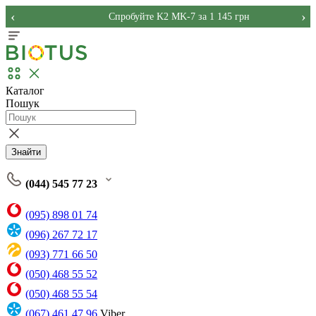
‹
›
Спробуйте K2 MK-7 за 1 145 грн
Каталог
Пошук
Знайти
(044) 545 77 23
(095) 898 01 74
(096) 267 72 17
(093) 771 66 50
(050) 468 55 52
(050) 468 55 54
(067) 461 47 96
Viber