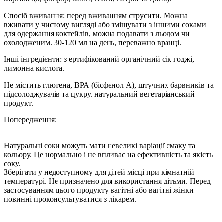
Спосіб вживання: перед вживанням струсити. Можна
вживати у чистому вигляді або змішувати з іншими соками
для одержання коктейлів, можна подавати з льодом чи
охолодженим. 30-120 мл на день, переважно вранці.
Інші інгредієнти: з ертифікований органічний сік годжі,
лимонна кислота.
Не містить глютена, ВРА (бісфенол А), штучних барвників та
підсолоджувачів та цукру. натуральний вегетаріанський
продукт.
Попередження:
Натуральні соки можуть мати невеликі варіації смаку та
кольору. Це нормально і не впливає на ефективність та якість
соку.
Зберігати у недоступному для дітей місці при кімнатній
температурі. Не призначено для використання дітьми. Перед
застосуванням цього продукту вагітні або вагітні жінки
повинні проконсультуватися з лікарем.