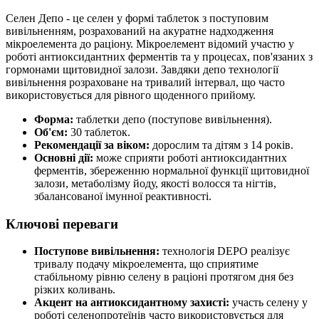
Селен Депо - це селен у формі таблеток з поступовим
вивільненням, розрахований на акуратне надходження
мікроелемента до раціону. Мікроелемент відомий участю у
роботі антиоксидантних ферментів та у процесах, пов'язаних з
гормонами щитовидної залози. Завдяки депо технології
вивільнення розраховане на тривалий інтервал, що часто
використовується для рівного щоденного прийому.
Форма:
таблетки депо (поступове вивільнення).
Об'єм:
30 таблеток.
Рекомендації за віком:
дорослим та дітям з 14 років.
Основні дії:
може сприяти роботі антиоксидантних
ферментів, збереженню нормальної функції щитовидної
залози, метаболізму йоду, якості волосся та нігтів,
збалансованої імунної реактивності.
Ключові переваги
Поступове вивільнення:
технологія DEPO реалізує
тривалу подачу мікроелемента, що сприятиме
стабільному рівню селену в раціоні протягом дня без
різких коливань.
Акцент на антиоксидантному захисті:
участь селену у
роботі селенопротеїнів часто використовується для