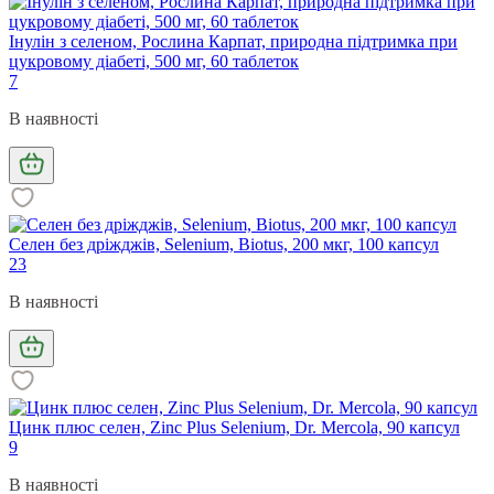
Інулін з селеном, Рослина Карпат, природна підтримка при
цукровому діабеті, 500 мг, 60 таблеток
7
В наявності
Селен без дріжджів, Selenium, Biotus, 200 мкг, 100 капсул
23
В наявності
Цинк плюс селен, Zinc Plus Selenium, Dr. Mercola, 90 капсул
9
В наявності