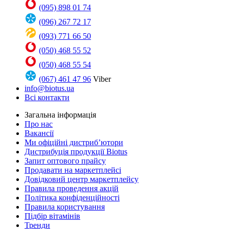
(095) 898 01 74
(096) 267 72 17
(093) 771 66 50
(050) 468 55 52
(050) 468 55 54
(067) 461 47 96
Viber
info@biotus.ua
Всі контакти
Загальна інформація
Про нас
Вакансії
Ми офіційні дистриб’ютори
Дистрибуція продукції Biotus
Запит оптового прайсу
Продавати на маркетплейсі
Довідковий центр маркетплейсу
Правила проведення акцій
Політика конфіденційності
Правила користування
Підбір вітамінів
Тренди