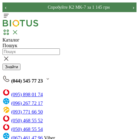
‹
›
Спробуйте K2 MK-7 за 1 145 грн
Каталог
Пошук
Знайти
(044) 545 77 23
(095) 898 01 74
(096) 267 72 17
(093) 771 66 50
(050) 468 55 52
(050) 468 55 54
(067) 461 47 96
Viber