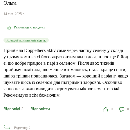
Ольга
14 лип. 2025 р.
Рекомендую продукт
Кращий позитивний відгук
Придбала Doppelherz aktiv саме через частку селену у складі —
у цьому комплексі його якраз оптимальна доза, плюс ще й йод
є, що добре працює в парі з селеном. Після двох тижнів
прийому помітила, що менше втомлююсь, стала краще спати,
шкіра трішки покращилася. Загалом — хороший варіант, якщо
шукаєте щось із селеном для підтримки здоров’я. Особливо
якщо не завжди виходить отримувати мікроелементи з їжі.
Рекомендую всім бажаючим.
Відповіді
2
Відповісти
0
0
Відповіді
2