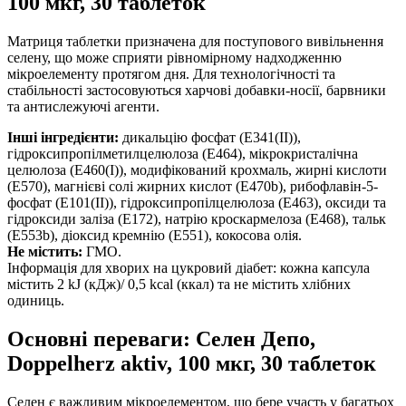
100 мкг, 30 таблеток
Матриця таблетки призначена для поступового вивільнення
селену, що може сприяти рівномірному надходженню
мікроелементу протягом дня. Для технологічності та
стабільності застосовуються харчові добавки-носії, барвники
та антислежуючі агенти.
Інші інгредієнти:
дикальцію фосфат (Е341(ІІ)),
гідроксипропілметилцелюлоза (Е464), мікрокристалічна
целюлоза (Е460(І)), модифікований крохмаль, жирні кислоти
(Е570), магнієві солі жирних кислот (Е470b), рибофлавін-5-
фосфат (Е101(ІІ)), гідроксипропілцелюлоза (Е463), оксиди та
гідроксиди заліза (Е172), натрію кроскармелоза (Е468), тальк
(Е553b), діоксид кремнію (Е551), кокосова олія.
Не містить:
ГМО.
Інформація для хворих на цукровий діабет: кожна капсула
містить 2 kJ (кДж)/ 0,5 kcal (ккал) та не містить хлібних
одиниць.
Основні переваги: Селен Депо,
Doppelherz aktiv, 100 мкг, 30 таблеток
Селен є важливим мікроелементом, що бере участь у багатьох