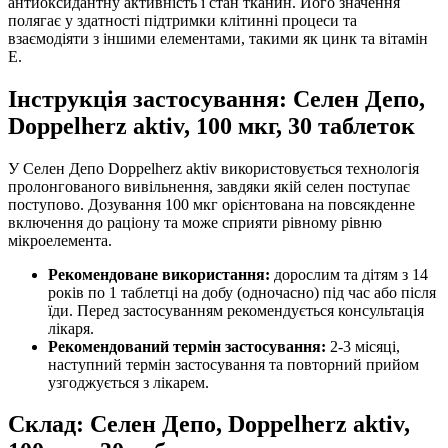
антиоксидантну активність і стан тканин. Його значення
полягає у здатності підтримки клітинні процеси та
взаємодіяти з іншими елементами, такими як цинк та вітамін
E.
Інструкція застосування: Селен Депо,
Doppelherz aktiv, 100 мкг, 30 таблеток
У Селен Депо Doppelherz aktiv використовується технологія
пролонгованого вивільнення, завдяки якій селен поступає
поступово. Дозування 100 мкг орієнтована на повсякденне
включення до раціону та може сприяти рівному рівню
мікроелемента.
Рекомендоване використання:
дорослим та дітям з 14
років по 1 таблетці на добу (одночасно) під час або після
їди. Перед застосуванням рекомендується консультація
лікаря.
Рекомендований термін застосування:
2-3 місяці,
наступний термін застосування та повторний прийом
узгоджується з лікарем.
Склад: Селен Депо, Doppelherz aktiv,