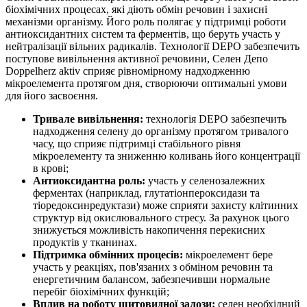
біохімічних процесах, які діють обмін речовин і захисні
механізми організму. Його роль полягає у підтримці роботи
антиоксидантних систем та ферментів, що беруть участь у
нейтралізації вільних радикалів. Технології DEPO забезпечить
поступове вивільнення активної речовини, Селен Депо
Doppelherz aktiv сприяє рівномірному надходженню
мікроелемента протягом дня, створюючи оптимальні умови
для його засвоєння.
Тривале вивільнення:
технологія DEPO забезпечить
надходження селену до організму протягом тривалого
часу, що сприяє підтримці стабільного рівня
мікроелементу та зниженню коливань його концентрації
в крові;
Антиоксидантна роль:
участь у селенозалежних
ферментах (наприклад, глутатіонпероксидази та
тіоредоксинредуктази) може сприяти захисту клітинних
структур від окислювального стресу. За рахунок цього
знижується можливість накопичення перекисних
продуктів у тканинах.
Підтримка обмінних процесів:
мікроелемент бере
участь у реакціях, пов'язаних з обміном речовин та
енергетичним балансом, забезпечивши нормальне
перебіг біохімічних функцій;
Вплив на роботу щитовидної залози:
селен необхідний