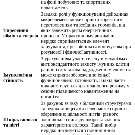
на фоні побутових та спортивних
навантажень.
Завдяки ролі у функціонуванні дейодиназ
мікроелемент може сприяти коректним
перетворенням тиреоїдних гормонів, від
Тиреоїдний
яких залежить ритм енергетичних
обмін та енергія
процесів. У практичному режимі це
нерідко сприймається як елемент
харчування, що з рівним самопочуттям при
розумової і фізичної активності.
З урахуванням участі селену в механізмах
антиоксидантного захисту імунних клітин
раціон із достатнім надходженням елемента
Імунологічна
може сприяти збереженню їхньої
стійкість
функціональної готовності. Підхід часто
використовується для планового режиму у
сезони підвищеного навантаження на
організм.
За рахунок зв'язку з білковими структурами
та редокс-процесами селен може сприяти
збереженню щільності нігтів, рівного
Шкіра, волосся
зовнішнього вигляду шкіри та якісних
та нігті
характеристик волосся. Такий вибір
нерідко поєднується з повноцінним