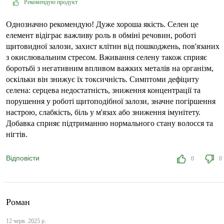
Рекомендую продукт
Однозначно рекомендую! Дуже хороша якість. Селен це
елемент відіграє важливу роль в обміні речовин, роботі
щитовидної залози, захист клітин від пошкоджень, пов'язаних
з окислювальним стресом. Вживання селену також сприяє
боротьбі з негативним впливом важких металів на організм,
оскільки він знижує їх токсичність. Симптоми дефіциту
селена: серцева недостатність, зниження концентрації та
порушення у роботі щитоподібної залози, значне погіршення
настрою, слабкість, біль у м'язах або зниження імунітету.
Добавка сприяє підтриманню нормального стану волосся та
нігтів.
Відповісти
0
0
Роман
12 черв. 2025 р.