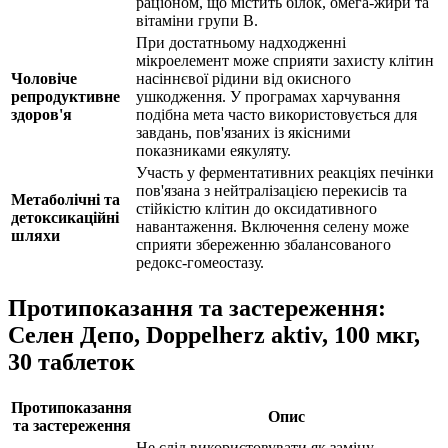
раціоном, що містить білок, омега-жири та
вітаміни групи B.
При достатньому надходженні
мікроелемент може сприяти захисту клітин
Чоловіче
насіннєвої рідини від окисного
репродуктивне
ушкодження. У програмах харчування
здоров'я
подібна мета часто використовується для
завдань, пов'язаних із якісними
показниками еякуляту.
Участь у ферментативних реакціях печінки
пов'язана з нейтралізацією перекисів та
Метаболічні та
стійкістю клітин до оксидативного
детоксикаційні
навантаження. Включення селену може
шляхи
сприяти збереженню збалансованого
редокс-гомеостазу.
Протипоказання та застереження:
Селен Депо, Doppelherz aktiv, 100 мкг,
30 таблеток
Протипоказання
Опис
та застереження
Не слід використовувати як заміну