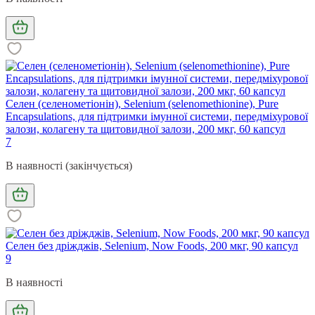
Селен (селенометіонін), Selenium (selenomethionine), Pure
Encapsulations, для підтримки імунної системи, передміхурової
залози, колагену та щитовидної залози, 200 мкг, 60 капсул
7
В наявності (закінчується)
Селен без дріжджів, Selenium, Now Foods, 200 мкг, 90 капсул
9
В наявності