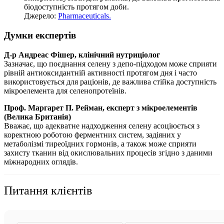
біодоступність протягом доби.
Джерело:
Pharmaceuticals.
Думки експертів
Д-р Андреас Фішер, клінічний нутриціолог
Зазначає, що поєднання селену з депо-підходом може сприяти
рівній антиоксидантній активності протягом дня і часто
використовується для раціонів, де важлива стійка доступність
мікроелемента для селенопротеїнів.
Проф. Маргарет П. Рейман, експерт з мікроелементів
(Велика Британія)
Вважає, що адекватне надходження селену асоціюється з
коректною роботою ферментних систем, задіяних у
метаболізмі тиреоїдних гормонів, а також може сприяти
захисту тканин від окислювальних процесів згідно з даними
міжнародних оглядів.
Питання клієнтів