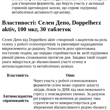
для утворення ферментів, що беруть участь у активації
гормонів щитовидної залози, що сприяє підтримці
метаболічної активності організму;
Властивості: Селен Депо, Doppelherz
aktiv, 100 мкг, 30 таблеток
Селен Депо від Doppelherz aktiv створений з акцентом на роль
селену у роботі селенопротеїнів та рівномірне надходження
мікроелемента до раціону. Технологія депо орієнтована
поступову подачу, що нерідко сприймається як засіб підтримки
рівний рівень споживання протягом дня. Завдяки такій подачі
увага зміщується до збалансованої участі селену в
антиоксидантних та метаболічних шляхах.
Властивість
Опис
Через участь у роботі селенозалежних
ферментів селен може сприяти захисту
ліпідів, білків та ДНК від окислювального
стресу у повсякденних умовах. За рахунок
Антиоксидантна
регулярного включення до раціону така
спрямованість
стратегія часто використовується для
збереження збалансованого редокс-балансу