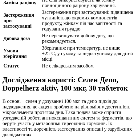
Заміна раціону
повноцінного раціону харчування.
Застереження при застосуванні: підвищена
Застереження
чутливість до окремих компонентів
при
продукту, жінкам під час вагітності та
застосуванні
годування груддю.
Не перевищувати добову дозу, що
Добова доза
рекомендується.
Зберігання: при температурі не вище
Умови
+25°С, у сухому та недоступному для дітей
зберігання
місці.
Статус
Не є лікарським засобом
Дослідження користі: Селен Депо,
Doppelherz aktiv, 100 мкг, 30 таблеток
В основі – селен у дозуванні 100 мкг та депо-підхід до
надходження, де акцент зроблено на рівномірну доступність
мікроелемента протягом дня. Така подача може сприяти
узгодженій роботі антиоксидантних систем та ферментів, що
беруть участь у метаболізмі тиреоїдних гормонів. Їх
властивості та доречність застосування описані у зарубіжних
дослідженнях.