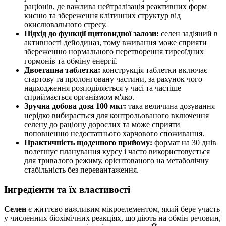
раціонів, де важлива нейтралізація реактивних форм
кисню та збереження клітинних структур від
окислювального стресу.
Підхід до функції щитовидної залози:
селен задіяний в
активності дейодиназ, тому вживання може сприяти
збереженню нормального перетворення тиреоїдних
гормонів та обміну енергії.
Двоетапна таблетка:
конструкція таблетки включає
стартову та пролонговану частини, за рахунок чого
надходження розподіляється у часі та частіше
сприймається організмом м'яко.
Зручна добова доза 100 мкг:
така величина дозування
нерідко вибирається для контрольованого включення
селену до раціону дорослих та може сприяти
поповненню недостатнього харчового споживання.
Практичність щоденного прийому:
формат на 30 днів
полегшує планування курсу і часто використовується
для тривалого режиму, орієнтованого на метаболічну
стабільність без перевантаження.
Інгредієнти та їх властивості
Селен
є життєво важливим мікроелементом, який бере участь
у численних біохімічних реакціях, що діють на обмін речовин,