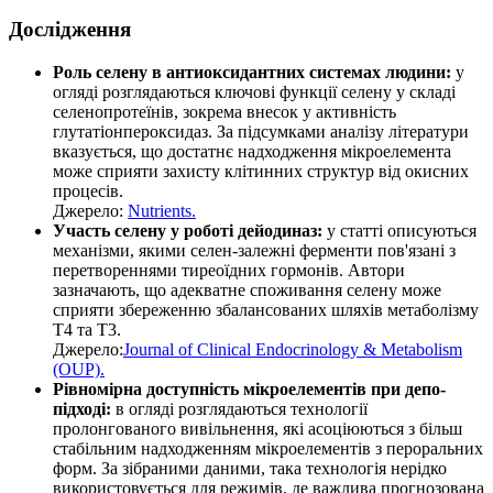
Дослідження
Роль селену в антиоксидантних системах людини:
у
огляді розглядаються ключові функції селену у складі
селенопротеїнів, зокрема внесок у активність
глутатіонпероксидаз. За підсумками аналізу літератури
вказується, що достатнє надходження мікроелемента
може сприяти захисту клітинних структур від окисних
процесів.
Джерело:
Nutrients.
Участь селену у роботі дейодиназ:
у статті описуються
механізми, якими селен-залежні ферменти пов'язані з
перетвореннями тиреоїдних гормонів. Автори
зазначають, що адекватне споживання селену може
сприяти збереженню збалансованих шляхів метаболізму
Т4 та Т3.
Джерело:
Journal of Clinical Endocrinology & Metabolism
(OUP).
Рівномірна доступність мікроелементів при депо-
підході:
в огляді розглядаються технології
пролонгованого вивільнення, які асоціюються з більш
стабільним надходженням мікроелементів з пероральних
форм. За зібраними даними, така технологія нерідко
використовується для режимів, де важлива прогнозована